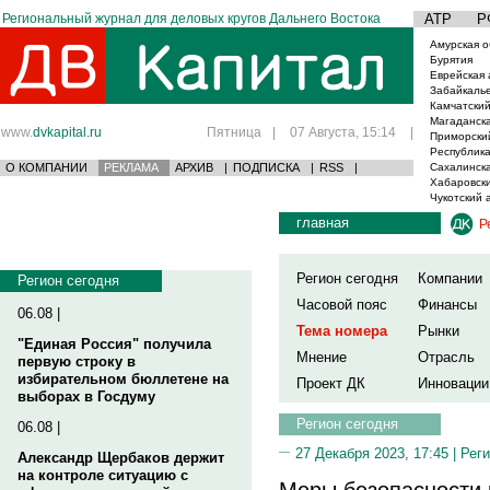
Региональный журнал для деловых кругов Дальнего Востока
АТР
Р
Амурская о
Бурятия
Еврейская 
Забайкаль
Камчатский
Магаданска
www.
dvkapital.ru
Пятница
|
07 Августа, 15:14
|
Приморски
Республика
О КОМПАНИИ
РЕКЛАМА
АРХИВ
|
ПОДПИСКА
|
RSS
|
Сахалинска
Хабаровски
Чукотский 
главная
Р
Регион сегодня
Компании
Регион сегодня
Часовой пояс
Финансы
06.08 |
Тема номера
Рынки
"Единая Россия" получила
Мнение
Отрасль
первую строку в
избирательном бюллетене на
Проект ДК
Инновации
выборах в Госдуму
Регион сегодня
06.08 |
27 Декабря 2023, 17:45 |
Реги
Александр Щербаков держит
на контроле ситуацию с
Меры безопасности 