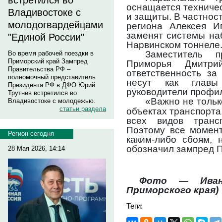
встретился во
оснащается техниче
Владивостоке с
и защиты. В частнос
молодогвардейцами
региона Алексея И
заменят системы на
"Единой России"
Нарвинском тоннеле
Заместитель п
Во время рабочей поездки в
Приморский край Зампред
Приморья Дмитри
Правительства РФ –
ответственность за
полномочный представитель
несут как главы
Президента РФ в ДФО Юрий
руководители профи
Трутнев встретился во
«Важно не тольк
Владивостоке с молодежью.
статьи раздела
объектах транспорта
всех видов транс
Поэтому все момент
Регион сегодня
каким-либо сбоям, 
обозначил зампред П
28 Мая 2026, 14:14
Фото — Иван 
Приморского края)
Теги: