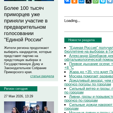
Более 100 тысяч
приморцев уже
приняли участие в
Loading...
предварительном
голосовании
"Единой России"
Новости раздела
"Единая Россия" получи
Жители региона продолжают
бюллетене на выборах в Г
выбирать кандидатов, которые
Александр Щербаков дер
представят партию на
офтальмологической помощ
предстоящих выборах в
Первое дыхание осени: 
Государственную Думу и
+8 °C
Законодательное Собрание
Жара до +35: что ждет 
Приморского края.
Москва помогает развив
статьи раздела
Дождливый аккорд: чем 
прогноз погоды по городам
Сильный ветер и грозы: 
Регион сегодня
по городам
Ливни, грозы и порывист
27 Мая 2026, 13:29
прогноз по городам
Сильные дожди накроют 
городам
Мощные ливни и грозы: 