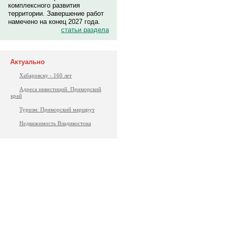
комплексного развития
территории. Завершение работ
намечено на конец 2027 года.
статьи раздела
Актуально
Хабаровску - 160 лет
Адреса инвестиций. Приморский
край
Туризм: Приморский маршрут
Недвижимость Владивостока