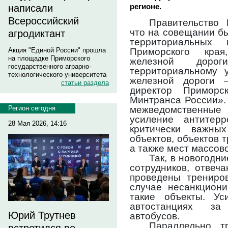
регионе.
написали
Всероссийский
Правительство
что на совещании б
агродиктант
территориальных
Приморского края
Акция "Единой России" прошла
на площадке Приморского
железной дорог
государственного аграрно-
территориальному 
технологического университета
железной дороги
статьи раздела
директор Примор
Минтранса России».
межведомственны
Регион сегодня
усиление антитерр
28 Мая 2026, 14:16
критически важны
объектов, объектов 
а также мест массов
Так, в новогодн
сотрудников, отвеч
проведены трениров
случае несанкциони
такие объекты. Ус
автостанциях за
Юрий Трутнев
автобусов.
Параллельно тр