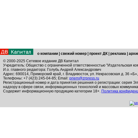
о компании
|
свежий номер
|
проект ДК
|
реклама
|
архи
© 2000-2025 Сетевое издание ДВ Капитал
Учредитель: Общество с ограниченной ответственностью "Издательская ко
И.о. главного редактора: Голубь Андрей Александрович
Адрес: 690014, Приморский край, г. Владивосток, ул. Некрасовская д. 36 «Б»
Телефоны: +7 (423) 245-04-85; Email:
priem@zrpress.ru
Регистрационный номер и дата принятия решения о регистрации: серия Эл
надзору в сфере связи, информационных технологий и массовых коммуник
Содержит информационную продукцию категории 18+.
Политика конфиден