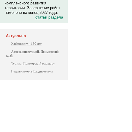
комплексного развития
территории. Завершение работ
намечено на конец 2027 года.
статьи раздела
Актуально
Хабаровску - 160 лет
Адреса инвестиций. Приморский
край
Туризм: Приморский маршрут
Недвижимость Владивостока