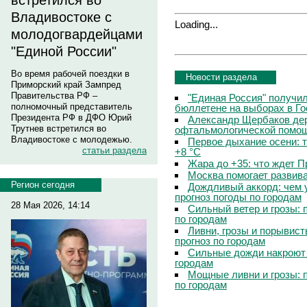
встретился во
Владивостоке с
Loading...
молодогвардейцами
"Единой России"
Во время рабочей поездки в
Новости раздела
Приморский край Зампред
Правительства РФ –
"Единая Россия" получи
полномочный представитель
бюллетене на выборах в Г
Президента РФ в ДФО Юрий
Александр Щербаков дер
Трутнев встретился во
офтальмологической помощ
Владивостоке с молодежью.
Первое дыхание осени: 
статьи раздела
+8 °C
Жара до +35: что ждет 
Москва помогает развив
Регион сегодня
Дождливый аккорд: чем 
прогноз погоды по городам
28 Мая 2026, 14:14
Сильный ветер и грозы: 
по городам
Ливни, грозы и порывист
прогноз по городам
Сильные дожди накроют 
городам
Мощные ливни и грозы: 
по городам