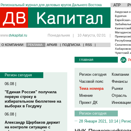
Региональный журнал для деловых кругов Дальнего Востока
АТР
Р
Амурская о
Бурятия
Еврейская 
Забайкаль
Камчатский
Магаданска
www.
dvkapital.ru
Понедельник
|
10 Августа, 02:01
|
Приморски
Республика
О КОМПАНИИ
РЕКЛАМА
АРХИВ
|
ПОДПИСКА
|
RSS
|
Сахалинска
Хабаровски
Чукотский 
главная
Р
Регион сегодня
Компании
Регион сегодня
Часовой пояс
Финансы
06.08 |
Тема номера
Рынки
"Единая Россия" получила
Мнение
Отрасль
первую строку в
избирательном бюллетене на
Проект ДК
Инновации
выборах в Госдуму
Регион сегодня
06.08 |
28 Января 2021, 10:14 |
Реги
Александр Щербаков держит
на контроле ситуацию с
ННК-Приморнефтепро