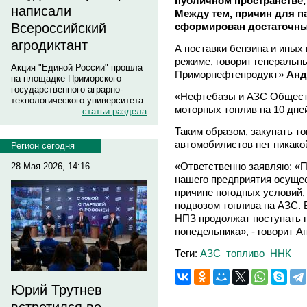
публичном пространстве,
написали
Между тем, причин для па
сформирован достаточный
Всероссийский
агродиктант
А поставки бензина и иных
режиме, говорит генеральн
Акция "Единой России" прошла
Приморнефтепродукт»
Анд
на площадке Приморского
государственного аграрно-
«Нефтебазы и АЗС Общест
технологического университета
моторных топлив на 10 дней
статьи раздела
Таким образом, закупать т
автомобилистов нет никако
Регион сегодня
«Ответственно заявляю: «
28 Мая 2026, 14:16
нашего предприятия осущес
причине погодных условий,
подвозом топлива на АЗС. 
НПЗ продолжат поступать 
понедельника», - говорит А
Теги:
АЗС
топливо
ННК
Юрий Трутнев