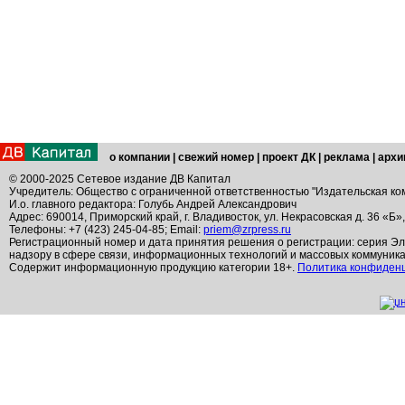
о компании
|
свежий номер
|
проект ДК
|
реклама
|
архи
© 2000-2025 Сетевое издание ДВ Капитал
Учредитель: Общество с ограниченной ответственностью "Издательская ко
И.о. главного редактора: Голубь Андрей Александрович
Адрес: 690014, Приморский край, г. Владивосток, ул. Некрасовская д. 36 «Б»
Телефоны: +7 (423) 245-04-85; Email:
priem@zrpress.ru
Регистрационный номер и дата принятия решения о регистрации: серия Эл
надзору в сфере связи, информационных технологий и массовых коммуник
Содержит информационную продукцию категории 18+.
Политика конфиден