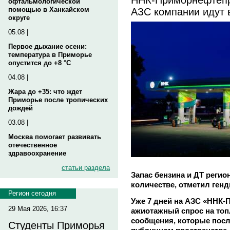
офтальмологической
АЗС компании идут 
помощью в Ханкайском
округе
05.08 |
Первое дыхание осени:
температура в Приморье
опустится до +8 °C
04.08 |
Жара до +35: что ждет
Приморье после тропических
дождей
03.08 |
Москва помогает развивать
отечественное
здравоохранение
статьи раздела
Запас бензина и ДТ реги
количестве, отметил ген
Регион сегодня
Уже 7 дней на АЗС «ННК-
29 Мая 2026, 16:37
ажиотажный спрос на топ
сообщения, которые посл
Студенты Приморья