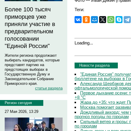
Фото — Иван Дякин (Правит
Более 100 тысяч
Теги:
приморцев уже
приняли участие в
предварительном
голосовании
Loading...
"Единой России"
Жители региона продолжают
выбирать кандидатов, которые
представят партию на
Новости раздела
предстоящих выборах в
"Единая Россия" получи
Государственную Думу и
бюллетене на выборах в Г
Законодательное Собрание
Александр Щербаков дер
Приморского края.
офтальмологической помощ
статьи раздела
Первое дыхание осени: 
+8 °C
Жара до +35: что ждет 
Регион сегодня
Москва помогает развив
27 Мая 2026, 13:29
Дождливый аккорд: чем 
прогноз погоды по городам
Сильный ветер и грозы: 
по городам
Ливни, грозы и порывист