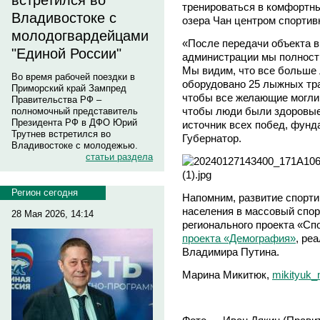
встретился во
тренироваться в комфортны
Владивостоке с
озера Чан центром спортив
молодогвардейцами
«После передачи объекта в
"Единой России"
администрации мы полност
Мы видим, что все больше 
Во время рабочей поездки в
оборудовано 25 лыжных тра
Приморский край Зампред
чтобы все желающие могли 
Правительства РФ –
чтобы люди были здоровые 
полномочный представитель
Президента РФ в ДФО Юрий
источник всех побед, фунд
Трутнев встретился во
Губернатор.
Владивостоке с молодежью.
статьи раздела
Регион сегодня
Напомним, развитие спорти
населения в массовый спор
28 Мая 2026, 14:14
регионального проекта «Сп
проекта «Демография»
, ре
Владимира Путина.
Марина Микитюк,
mikityuk