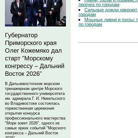
прогноз по городам
Сильные дожди накроют 
городам
Мощные ливни и грозы: 
по городам
Губернатор
Приморского края
Олег Кожемяко дал
старт "Морскому
конгрессу – Дальний
Восток 2026"
В Дальневосточном морском
тренажерном центре Морского
государственного университета
им. адмирала Г. И. Невельского
во Владивостоке состоялась
торжественная церемония
открытия конкурса
профессионального мастерства
"Море зовет 2026", одного из
самых ярких событий "Морского
конгресса – Дальний Восток
2026".