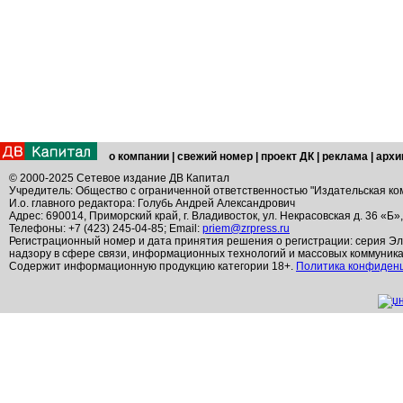
о компании
|
свежий номер
|
проект ДК
|
реклама
|
архи
© 2000-2025 Сетевое издание ДВ Капитал
Учредитель: Общество с ограниченной ответственностью "Издательская ко
И.о. главного редактора: Голубь Андрей Александрович
Адрес: 690014, Приморский край, г. Владивосток, ул. Некрасовская д. 36 «Б»
Телефоны: +7 (423) 245-04-85; Email:
priem@zrpress.ru
Регистрационный номер и дата принятия решения о регистрации: серия Эл
надзору в сфере связи, информационных технологий и массовых коммуник
Содержит информационную продукцию категории 18+.
Политика конфиден