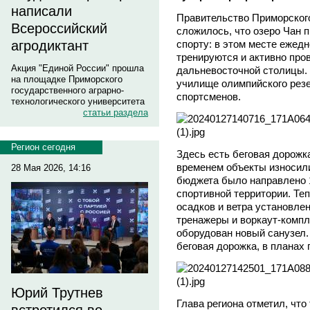
написали
Правительство Приморског
Всероссийский
сложилось, что озеро Чан п
спорту: в этом месте ежед
агродиктант
тренируются и активно про
Акция "Единой России" прошла
дальневосточной столицы.
на площадке Приморского
училище олимпийского резе
государственного аграрно-
спортсменов.
технологического университета
статьи раздела
Регион сегодня
Здесь есть беговая дорожк
временем объекты износили
28 Мая 2026, 14:16
бюджета было направлено 
спортивной территории. Те
осадков и ветра установл
тренажеры и воркаут-компле
оборудован новый санузел.
беговая дорожка, в планах 
Юрий Трутнев
Глава региона отметил, что