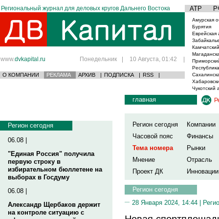
Региональный журнал для деловых кругов Дальнего Востока
АТР
Р
Амурская о
Бурятия
Еврейская 
Забайкаль
Камчатский
Магаданска
www.
dvkapital.ru
Понедельник
|
10 Августа, 01:42
|
Приморски
Республика
О КОМПАНИИ
РЕКЛАМА
АРХИВ
|
ПОДПИСКА
|
RSS
|
Сахалинска
Хабаровски
Чукотский 
главная
Р
Регион сегодня
Компании
Регион сегодня
Часовой пояс
Финансы
06.08 |
Тема номера
Рынки
"Единая Россия" получила
Мнение
Отрасль
первую строку в
избирательном бюллетене на
Проект ДК
Инновации
выборах в Госдуму
Регион сегодня
06.08 |
28 Января 2024, 14:44 |
Реги
Александр Щербаков держит
на контроле ситуацию с
Новая спортплощадк