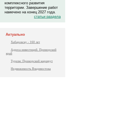
комплексного развития
территории. Завершение работ
намечено на конец 2027 года.
статьи раздела
Актуально
Хабаровску - 160 лет
Адреса инвестиций. Приморский
край
Туризм: Приморский маршрут
Недвижимость Владивостока