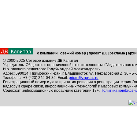
о компании
|
свежий номер
|
проект ДК
|
реклама
|
архи
© 2000-2025 Сетевое издание ДВ Капитал
Учредитель: Общество с ограниченной ответственностью "Издательская ко
И.о. главного редактора: Голубь Андрей Александрович
Адрес: 690014, Приморский край, г. Владивосток, ул. Некрасовская д. 36 «Б»
Телефоны: +7 (423) 245-04-85; Email:
priem@zrpress.ru
Регистрационный номер и дата принятия решения о регистрации: серия Эл
надзору в сфере связи, информационных технологий и массовых коммуник
Содержит информационную продукцию категории 18+.
Политика конфиден