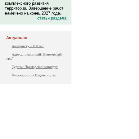
комплексного развития
территории. Завершение работ
намечено на конец 2027 года.
статьи раздела
Актуально
Хабаровску - 160 лет
Адреса инвестиций. Приморский
край
Туризм: Приморский маршрут
Недвижимость Владивостока