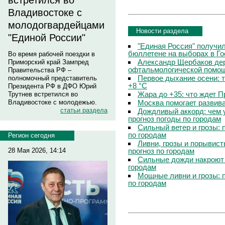
встретился во
Владивостоке с
молодогвардейцами
Новости раздела
"Единой России"
"Единая Россия" получи
бюллетене на выборах в Г
Во время рабочей поездки в
Александр Щербаков дер
Приморский край Зампред
офтальмологической помощ
Правительства РФ –
Первое дыхание осени: 
полномочный представитель
+8 °C
Президента РФ в ДФО Юрий
Жара до +35: что ждет 
Трутнев встретился во
Москва помогает развив
Владивостоке с молодежью.
статьи раздела
Дождливый аккорд: чем 
прогноз погоды по городам
Сильный ветер и грозы: 
по городам
Регион сегодня
Ливни, грозы и порывист
прогноз по городам
28 Мая 2026, 14:14
Сильные дожди накроют 
городам
Мощные ливни и грозы: 
по городам