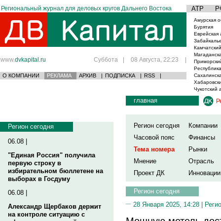
Региональный журнал для деловых кругов Дальнего Востока
АТР
Р
Амурская о
Бурятия
Еврейская 
Забайкаль
Камчатский
Магаданска
www.
dvkapital.ru
Суббота
|
08 Августа, 22:23
|
Приморски
Республика
О КОМПАНИИ
РЕКЛАМА
АРХИВ
|
ПОДПИСКА
|
RSS
|
Сахалинска
Хабаровски
Чукотский 
главная
Р
Регион сегодня
Компании
Регион сегодня
Часовой пояс
Финансы
06.08 |
Тема номера
Рынки
"Единая Россия" получила
Мнение
Отрасль
первую строку в
избирательном бюллетене на
Проект ДК
Инновации
выборах в Госдуму
Регион сегодня
06.08 |
28 Января 2025, 14:28 |
Реги
Александр Щербаков держит
на контроле ситуацию с
Мощную метель дост