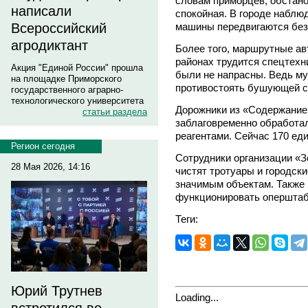
словам приморцев, обстано
написали
спокойная. В городе наблюд
машины передвигаются без
Всероссийский
агродиктант
Более того, маршрутные ав
районах трудится спецтехн
Акция "Единой России" прошла
были не напрасны. Ведь м
на площадке Приморского
противостоять бушующей с
государственного аграрно-
технологического университета
Дорожники из «Содержание 
статьи раздела
заблаговременно обработал
реагентами. Сейчас 170 еди
Регион сегодня
Сотрудники организации «З
28 Мая 2026, 14:16
чистят тротуары и городск
значимым объектам. Также 
функционировать оперштаб
Теги:
Юрий Трутнев
Loading...