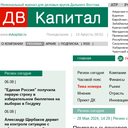
Региональный журнал для деловых кругов Дальнего Востока
АТР
Р
Амурская о
Бурятия
Еврейская 
Забайкаль
Камчатский
Магаданска
www.
dvkapital.ru
Понедельник
|
10 Августа, 00:01
|
Приморски
Республика
О КОМПАНИИ
РЕКЛАМА
АРХИВ
|
ПОДПИСКА
|
RSS
|
Сахалинска
Хабаровски
Чукотский 
главная
Р
Регион сегодня
Компании
Регион сегодня
Часовой пояс
Финансы
06.08 |
Тема номера
Рынки
"Единая Россия" получила
Мнение
Отрасль
первую строку в
избирательном бюллетене на
Проект ДК
Инновации
выборах в Госдуму
Регион сегодня
06.08 |
28 Мая 2024, 14:29 |
Регион 
Александр Щербаков держит
на контроле ситуацию с
Природных пожаров 