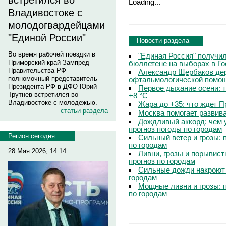
встретился во
Loading...
Владивостоке с
молодогвардейцами
"Единой России"
Новости раздела
Во время рабочей поездки в
"Единая Россия" получи
Приморский край Зампред
бюллетене на выборах в Г
Правительства РФ –
Александр Щербаков дер
полномочный представитель
офтальмологической помощ
Президента РФ в ДФО Юрий
Первое дыхание осени: 
Трутнев встретился во
+8 °C
Владивостоке с молодежью.
Жара до +35: что ждет 
статьи раздела
Москва помогает развив
Дождливый аккорд: чем 
прогноз погоды по городам
Регион сегодня
Сильный ветер и грозы: 
по городам
28 Мая 2026, 14:14
Ливни, грозы и порывист
прогноз по городам
Сильные дожди накроют 
городам
Мощные ливни и грозы: 
по городам