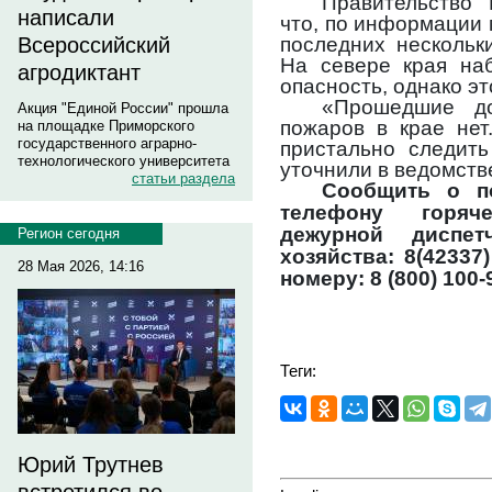
Правительство
написали
что, по информации 
последних нескольк
Всероссийский
На севере края на
агродиктант
опасность, однако эт
«Прошедшие до
Акция "Единой России" прошла
пожаров в крае нет
на площадке Приморского
государственного аграрно-
пристально следить
технологического университета
уточнили в ведомств
статьи раздела
Сообщить о п
телефону горяч
дежурной диспет
Регион сегодня
хозяйства: 8(42337
28 Мая 2026, 14:16
номеру: 8 (800) 100-
Теги:
Юрий Трутнев