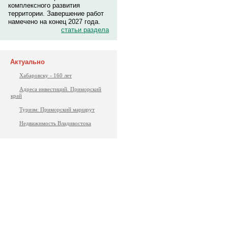
комплексного развития
территории. Завершение работ
намечено на конец 2027 года.
статьи раздела
Актуально
Хабаровску - 160 лет
Адреса инвестиций. Приморский
край
Туризм: Приморский маршрут
Недвижимость Владивостока