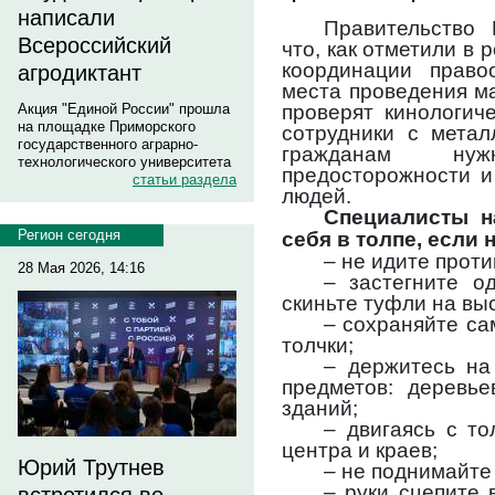
написали
Правительство
Всероссийский
что, как отметили в
координации правоо
агродиктант
места проведения м
проверят кинологич
Акция "Единой России" прошла
на площадке Приморского
сотрудники с метал
государственного аграрно-
гражданам ну
технологического университета
предосторожности и
статьи раздела
людей.
Специалисты н
Регион сегодня
себя в толпе, если 
– не идите прот
28 Мая 2026, 14:16
– застегните од
скиньте туфли на вы
– сохраняйте са
толчки;
– держитесь на
предметов: деревье
зданий;
– двигаясь с то
центра и краев;
Юрий Трутнев
– не поднимайте
– руки сцепите 