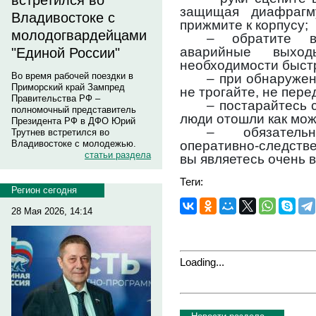
встретился во
защищая диафрагм
Владивостоке с
прижмите к корпусу;
молодогвардейцами
– обратите 
аварийные выход
"Единой России"
необходимости быстр
Во время рабочей поездки в
– при обнаружен
Приморский край Зампред
не трогайте, не пере
Правительства РФ –
– постарайтесь 
полномочный представитель
люди отошли как мож
Президента РФ в ДФО Юрий
– обязатель
Трутнев встретился во
оперативно-следств
Владивостоке с молодежью.
статьи раздела
вы являетесь очень 
Теги:
Регион сегодня
28 Мая 2026, 14:14
Loading...