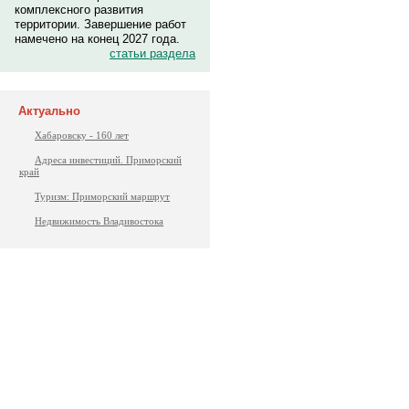
комплексного развития
территории. Завершение работ
намечено на конец 2027 года.
статьи раздела
Актуально
Хабаровску - 160 лет
Адреса инвестиций. Приморский
край
Туризм: Приморский маршрут
Недвижимость Владивостока