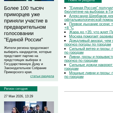
Новости раздела
Более 100 тысяч
"Единая Россия" получи
бюллетене на выборах в Г
приморцев уже
Александр Щербаков дер
офтальмологической помощ
приняли участие в
Первое дыхание осени: 
предварительном
+8 °C
Жара до +35: что ждет 
голосовании
Москва помогает развив
"Единой России"
Дождливый аккорд: чем 
прогноз погоды по городам
Жители региона продолжают
Сильный ветер и грозы: 
выбирать кандидатов, которые
по городам
представят партию на
Ливни, грозы и порывист
предстоящих выборах в
прогноз по городам
Государственную Думу и
Сильные дожди накроют 
Законодательное Собрание
городам
Приморского края.
Мощные ливни и грозы: 
статьи раздела
по городам
Регион сегодня
27 Мая 2026, 13:29