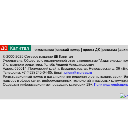
о компании
|
свежий номер
|
проект ДК
|
реклама
|
архи
© 2000-2025 Сетевое издание ДВ Капитал
Учредитель: Общество с ограниченной ответственностью "Издательская ко
И.о. главного редактора: Голубь Андрей Александрович
Адрес: 690014, Приморский край, г. Владивосток, ул. Некрасовская д. 36 «Б»
Телефоны: +7 (423) 245-04-85; Email:
priem@zrpress.ru
Регистрационный номер и дата принятия решения о регистрации: серия Эл
надзору в сфере связи, информационных технологий и массовых коммуник
Содержит информационную продукцию категории 18+.
Политика конфиден