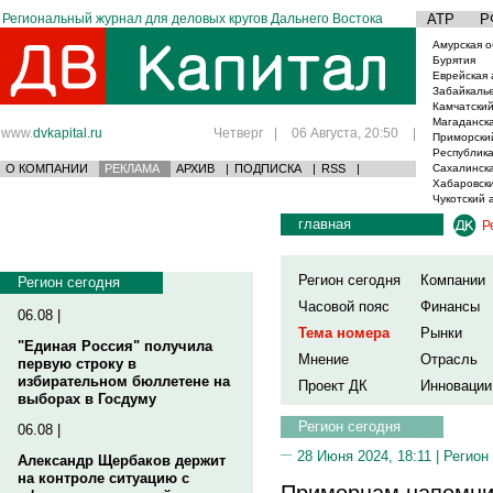
Региональный журнал для деловых кругов Дальнего Востока
АТР
Р
Амурская о
Бурятия
Еврейская 
Забайкаль
Камчатский
Магаданска
www.
dvkapital.ru
Четверг
|
06 Августа, 20:50
|
Приморски
Республика
О КОМПАНИИ
РЕКЛАМА
АРХИВ
|
ПОДПИСКА
|
RSS
|
Сахалинска
Хабаровски
Чукотский 
главная
Р
Регион сегодня
Компании
Регион сегодня
Часовой пояс
Финансы
06.08 |
Тема номера
Рынки
"Единая Россия" получила
Мнение
Отрасль
первую строку в
избирательном бюллетене на
Проект ДК
Инновации
выборах в Госдуму
Регион сегодня
06.08 |
28 Июня 2024, 18:11 |
Регион
Александр Щербаков держит
на контроле ситуацию с
Приморцам напомнил