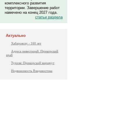
комплексного развития
территории. Завершение работ
намечено на конец 2027 года.
статьи раздела
Актуально
Хабаровску - 160 лет
Адреса инвестиций. Приморский
край
Туризм: Приморский маршрут
Недвижимость Владивостока