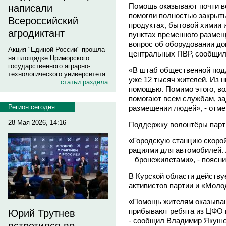
Помощь оказывают почти вс
написали
помогли полностью закрыть
Всероссийский
продуктах, бытовой химии и
агродиктант
пунктах временного размещ
вопрос об оборудовании до
Акция "Единой России" прошла
центральных ПВР, сообщил 
на площадке Приморского
государственного аграрно-
«В штаб общественной под
технологического университета
уже 12 тысяч жителей. Из н
статьи раздела
помощью. Помимо этого, в
помогают всем службам, за
Регион сегодня
размещении людей», - отм
28 Мая 2026, 14:16
Поддержку волонтёры парт
«Городскую станцию скоро
рациями для автомобилей. 
– бронежилетами», - поясни
В Курской области действу
активистов партии и «Моло
«Помощь жителям оказывают
прибывают ребята из ЦФО 
Юрий Трутнев
- сообщил Владимир Якуше