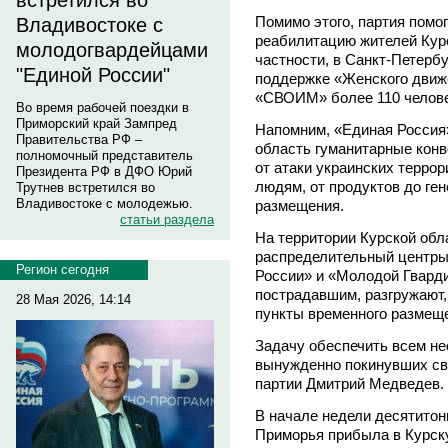
встретился во
Помимо этого, партия помог
Владивостоке с
реабилитацию жителей Курс
молодогвардейцами
частности, в Санкт-Петербу
"Единой России"
поддержке «Женского движ
«СВОИМ» более 110 челове
Во время рабочей поездки в
Приморский край Зампред
Напомним, «Единая Россия»
Правительства РФ –
область гуманитарные конв
полномочный представитель
от атаки украинских террор
Президента РФ в ДФО Юрий
людям, от продуктов до ге
Трутнев встретился во
Владивостоке с молодежью.
размещения.
статьи раздела
На территории Курской обл
распределительный центры,
Регион сегодня
России» и «Молодой Гвард
пострадавшим, разгружают,
28 Мая 2026, 14:14
пункты временного размещ
Задачу обеспечить всем н
вынужденно покинувших св
партии Дмитрий Медведев.
В начале недели десятитон
Приморья прибыла в Курск