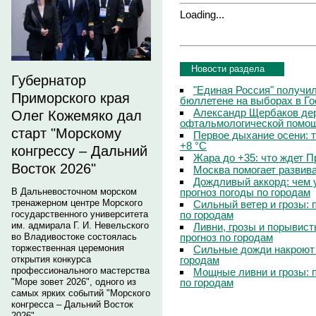
Loading...
Новости раздела
Губернатор
"Единая Россия" получи
Приморского края
бюллетене на выборах в Г
Александр Щербаков дер
Олег Кожемяко дал
офтальмологической помощ
старт "Морскому
Первое дыхание осени: 
+8 °C
конгрессу – Дальний
Жара до +35: что ждет 
Восток 2026"
Москва помогает развив
Дождливый аккорд: чем 
прогноз погоды по городам
В Дальневосточном морском
тренажерном центре Морского
Сильный ветер и грозы: 
по городам
государственного университета
им. адмирала Г. И. Невельского
Ливни, грозы и порывист
прогноз по городам
во Владивостоке состоялась
торжественная церемония
Сильные дожди накроют 
городам
открытия конкурса
профессионального мастерства
Мощные ливни и грозы: 
по городам
"Море зовет 2026", одного из
самых ярких событий "Морского
конгресса – Дальний Восток
2026".