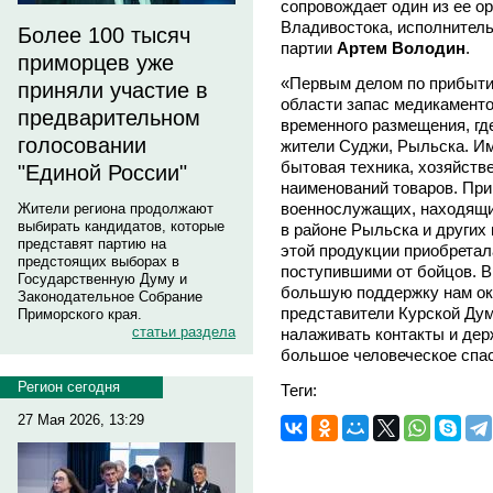
сопровождает один из ее о
Владивостока, исполнитель
Более 100 тысяч
партии
Артем Володин
.
приморцев уже
«Первым делом по прибыти
приняли участие в
области запас медикаменто
предварительном
временного размещения, гд
голосовании
жители Суджи, Рыльска. И
бытовая техника, хозяйств
"Единой России"
наименований товаров. Пр
военнослужащих, находящи
Жители региона продолжают
выбирать кандидатов, которые
в районе Рыльска и других
представят партию на
этой продукции приобретал
предстоящих выборах в
поступившими от бойцов. В
Государственную Думу и
большую поддержку нам ок
Законодательное Собрание
представители Курской Дум
Приморского края.
статьи раздела
налаживать контакты и держ
большое человеческое спас
Регион сегодня
Теги:
27 Мая 2026, 13:29