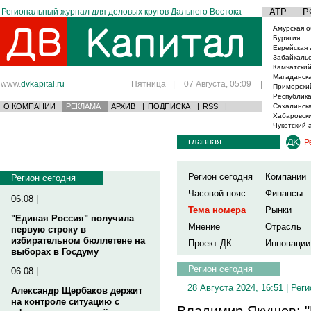
Региональный журнал для деловых кругов Дальнего Востока
АТР
Р
Амурская о
Бурятия
Еврейская 
Забайкаль
Камчатский
Магаданска
www.
dvkapital.ru
Пятница
|
07 Августа, 05:09
|
Приморски
Республика
О КОМПАНИИ
РЕКЛАМА
АРХИВ
|
ПОДПИСКА
|
RSS
|
Сахалинска
Хабаровски
Чукотский 
главная
Р
Регион сегодня
Компании
Регион сегодня
Часовой пояс
Финансы
06.08 |
Тема номера
Рынки
"Единая Россия" получила
Мнение
Отрасль
первую строку в
избирательном бюллетене на
Проект ДК
Инновации
выборах в Госдуму
Регион сегодня
06.08 |
28 Августа 2024, 16:51 |
Реги
Александр Щербаков держит
на контроле ситуацию с
Владимир Якушев: "