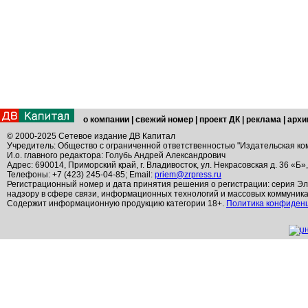
о компании
|
свежий номер
|
проект ДК
|
реклама
|
архи
© 2000-2025 Сетевое издание ДВ Капитал
Учредитель: Общество с ограниченной ответственностью "Издательская ко
И.о. главного редактора: Голубь Андрей Александрович
Адрес: 690014, Приморский край, г. Владивосток, ул. Некрасовская д. 36 «Б»
Телефоны: +7 (423) 245-04-85; Email:
priem@zrpress.ru
Регистрационный номер и дата принятия решения о регистрации: серия Эл
надзору в сфере связи, информационных технологий и массовых коммуник
Содержит информационную продукцию категории 18+.
Политика конфиден