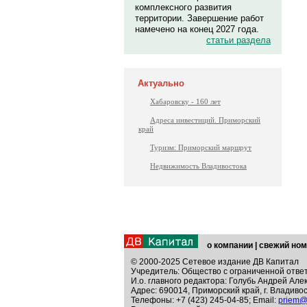
комплексного развития
территории. Завершение работ
намечено на конец 2027 года.
статьи раздела
Актуально
Хабаровску - 160 лет
Адреса инвестиций. Приморский
край
Туризм: Приморский маршрут
Недвижимость Владивостока
о компании
|
свежий ном
© 2000-2025 Сетевое издание ДВ Капитал
Учредитель: Общество с ограниченной отве
И.о. главного редактора: Голубь Андрей Але
Адрес: 690014, Приморский край, г. Владивос
Телефоны: +7 (423) 245-04-85; Email:
priem@