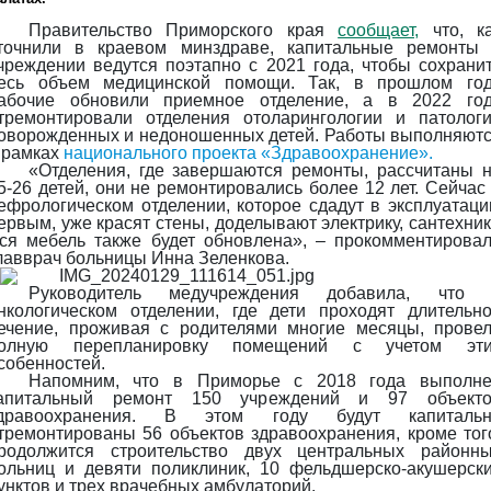
Правительство Приморского края
сообщает,
что, к
точнили в краевом минздраве, капитальные ремонты
чреждении ведутся поэтапно с 2021 года, чтобы сохрани
есь объем медицинской помощи. Так, в прошлом го
абочие обновили приемное отделение, а в 2022 го
тремонтировали отделения отоларингологии и патолог
оворожденных и недоношенных детей. Работы выполняют
 рамках
национального проекта «Здравоохранение».
«Отделения, где завершаются ремонты, рассчитаны 
5-26 детей, они не ремонтировались более 12 лет. Сейчас
ефрологическом отделении, которое сдадут в эксплуатац
ервым, уже красят стены, доделывают электрику, сантехник
ся мебель также будет обновлена», – прокомментирова
лавврач больницы Инна Зеленкова.
Руководитель медучреждения добавила, что 
нкологическом отделении, где дети проходят длительн
ечение, проживая с родителями многие месяцы, прове
олную перепланировку помещений с учетом эти
собенностей.
Напомним, что в Приморье с 2018 года выполн
апитальный ремонт 150 учреждений и 97 объекто
дравоохранения. В этом году будут капитальн
тремонтированы 56 объектов здравоохранения, кроме тог
родолжится строительство двух центральных районн
ольниц и девяти поликлиник, 10 фельдшерско-акушерск
унктов и трех врачебных амбулаторий.