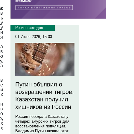
ак
 в
ть
ду
ду
Регион сегодня
ии
ся
01 Июня 2026, 15:03
на
 в
ию
у.
ла
в
Путин объявил о
ое
ли
возвращении тигров:
х
Казахстан получил
ен
хищников из России
в
о
Россия передала Казахстану
о,
четырех амурских тигров для
ых
восстановления популяции.
их
Владимир Путин назвал этот