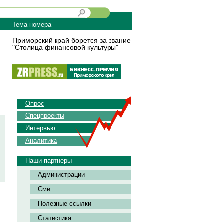
Тема номера
Приморский край борется за звание
"Столица финансовой культуры"
Опрос
Спецпроекты
Интервью
Аналитика
Наши партнеры
Администрации
Сми
Полезные ссылки
Статистика