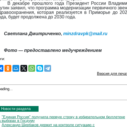
В декабре прошлого года Президент России Владим
утин заявил, что программа модернизации первичного зве
дравоохранения, которая реализуется в Приморье до 20
ода, будет продолжена до 2030 года.
Светлана Дмитриченко,
minzdravpk@mail.ru
Фото — предоставлено медучреждением
ги:
Версия для печа
ading...
Новости раздела
"Единая Россия" получила первую строку в избирательном бюллетене
а выборах в Госдуму
Александр Щербаков держит на контроле ситуацию с