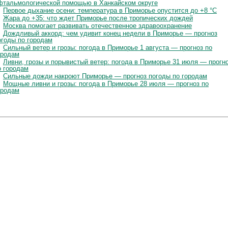
фтальмологической помощью в Ханкайском округе
Первое дыхание осени: температура в Приморье опустится до +8 °C
Жара до +35: что ждет Приморье после тропических дождей
Москва помогает развивать отечественное здравоохранение
Дождливый аккорд: чем удивит конец недели в Приморье — прогноз
огоды по городам
Сильный ветер и грозы: погода в Приморье 1 августа — прогноз по
ородам
Ливни, грозы и порывистый ветер: погода в Приморье 31 июля — прогн
о городам
Сильные дожди накроют Приморье — прогноз погоды по городам
Мощные ливни и грозы: погода в Приморье 28 июля — прогноз по
ородам