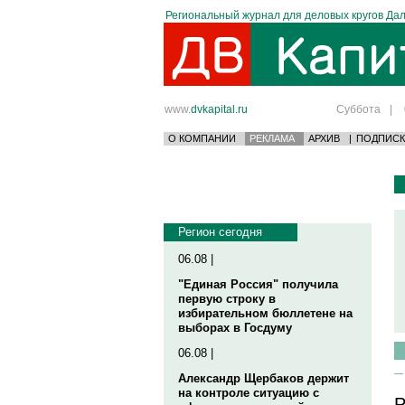
Региональный журнал для деловых кругов Дал
www.
dvkapital.ru
Суббота
|
О КОМПАНИИ
РЕКЛАМА
АРХИВ
|
ПОДПИСК
Регион сегодня
06.08 |
"Единая Россия" получила
первую строку в
избирательном бюллетене на
выборах в Госдуму
06.08 |
Александр Щербаков держит
на контроле ситуацию с
Р