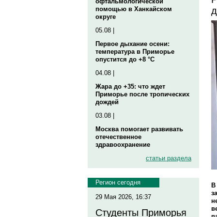
офтальмологической
д
помощью в Ханкайском
округе
05.08 |
Первое дыхание осени:
температура в Приморье
опустится до +8 °C
04.08 |
Жара до +35: что ждет
Приморье после тропических
дождей
03.08 |
Москва помогает развивать
отечественное
здравоохранение
статьи раздела
Регион сегодня
В
з
29 Мая 2026, 16:37
н
в
Студенты Приморья
п