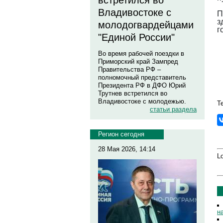
встретился во
Владивостоке с
П
з
молодогвардейцами
г
"Единой России"
Во время рабочей поездки в
Приморский край Зампред
Правительства РФ –
полномочный представитель
Президента РФ в ДФО Юрий
Трутнев встретился во
Владивостоке с молодежью.
Те
статьи раздела
Регион сегодня
28 Мая 2026, 14:14
Lo
н