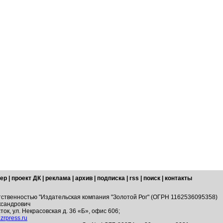
ер
|
проект ДК
|
реклама
|
архив
|
подписка
|
rss
|
поиск
|
контакты
тственностью "Издательская компания "Золотой Рог" (ОГРН 1162536095358)
ксандрович
ток, ул. Некрасовская д. 36 «Б», офис 606;
zrpress.ru