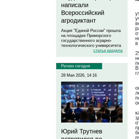
написали
Всероссийский
у
у
агродиктант
в
р
Акция "Единой России" прошла
о
на площадке Приморского
н
государственного аграрно-
в
технологического университета
статьи раздела
2
н
п
Регион сегодня
В
г
28 Мая 2026, 14:16
о
л
п
о
к
з
о
п
Юрий Трутнев
б
п