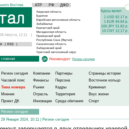
ьнего Востока
АТР
РФ
ДФО
Курсы валют
Амурская область
Бурятия
1 USD
82.17 р.
Еврейская автономная область
1 EUR
94.84 р.
Забайкалье
100 JPY
51.82 р.
Камчатский край
10 CNY
12.17 р.
Магаданская область
08 Августа, 12:11
|
Приморский край
Республика Саха (Якутия)
А
|
RSS
|
Сахалинская область
Хабаровский край
Чукотский автономный округ
главная
Рекомендует:
Регион сегодня
Регион сегодня
Компании
Партнеры
Страницы истории
Часовой пояс
Финансы
Персона
Восточное кольцо
Тема номера
Рынки
Кадры
Криминал
Мнение
Отрасль
Территория
Вкус жизни
Проект ДК
Инновации
Среда обитания
Спорт
Регион сегодня
29 Января 2024, 10:11 |
Регион сегодня
емонт завершается в двух отделениях краевой