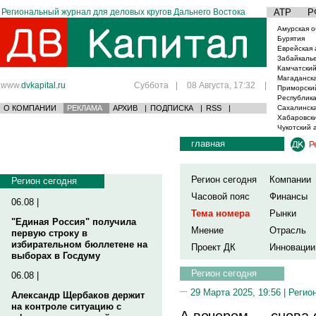
Региональный журнал для деловых кругов Дальнего Востока
АТР
Р
Амурская о
Бурятия
Еврейская 
Забайкаль
Камчатский
Магаданска
www.
dvkapital.ru
Суббота
|
08 Августа, 17:32
|
Приморски
Республика
О КОМПАНИИ
РЕКЛАМА
АРХИВ
|
ПОДПИСКА
|
RSS
|
Сахалинска
Хабаровски
Чукотский 
главная
Р
Регион сегодня
Компании
Регион сегодня
Часовой пояс
Финансы
06.08 |
Тема номера
Рынки
"Единая Россия" получила
Мнение
Отрасль
первую строку в
избирательном бюллетене на
Проект ДК
Инновации
выборах в Госдуму
Регион сегодня
06.08 |
29 Марта 2025, 19:56 |
Регио
Александр Щербаков держит
на контроле ситуацию с
А вечером — снова 