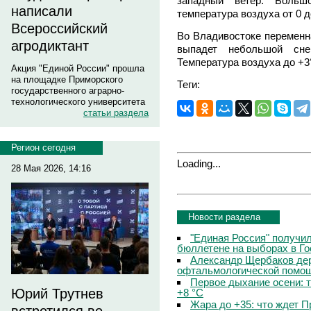
западный ветер. Больш
написали
температура воздуха от 0 д
Всероссийский
Во Владивостоке переменн
агродиктант
выпадет небольшой снег
Температура воздуха до +3
Акция "Единой России" прошла
на площадке Приморского
Теги:
государственного аграрно-
технологического университета
статьи раздела
Регион сегодня
Loading...
28 Мая 2026, 14:16
Новости раздела
"Единая Россия" получи
бюллетене на выборах в Г
Александр Щербаков дер
офтальмологической помощ
Первое дыхание осени: 
Юрий Трутнев
+8 °C
Жара до +35: что ждет 