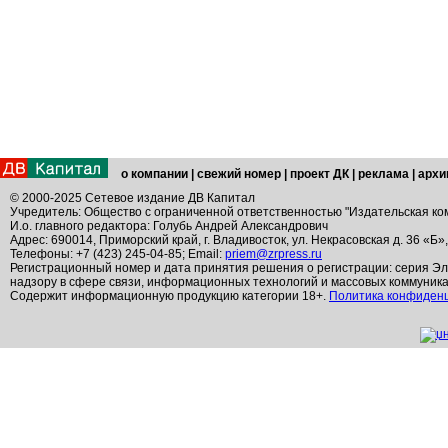
о компании
|
свежий номер
|
проект ДК
|
реклама
|
архи
© 2000-2025 Сетевое издание ДВ Капитал
Учредитель: Общество с ограниченной ответственностью "Издательская ко
И.о. главного редактора: Голубь Андрей Александрович
Адрес: 690014, Приморский край, г. Владивосток, ул. Некрасовская д. 36 «Б»
Телефоны: +7 (423) 245-04-85; Email:
priem@zrpress.ru
Регистрационный номер и дата принятия решения о регистрации: серия Эл
надзору в сфере связи, информационных технологий и массовых коммуник
Содержит информационную продукцию категории 18+.
Политика конфиден