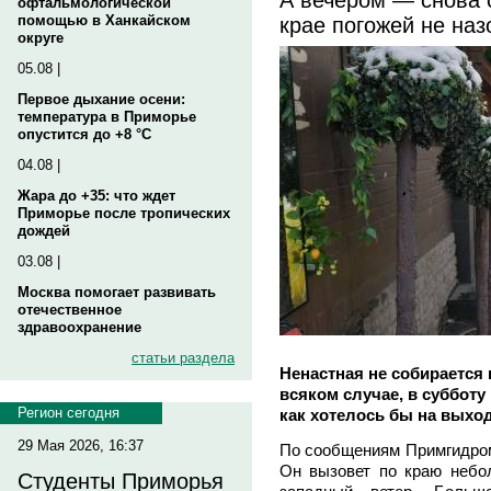
офтальмологической
крае погожей не на
помощью в Ханкайском
округе
05.08 |
Первое дыхание осени:
температура в Приморье
опустится до +8 °C
04.08 |
Жара до +35: что ждет
Приморье после тропических
дождей
03.08 |
Москва помогает развивать
отечественное
здравоохранение
статьи раздела
Ненастная не собирается
всяком случае, в субботу
Регион сегодня
как хотелось бы на выхо
29 Мая 2026, 16:37
По сообщениям Примгидром
Он вызовет по краю небол
Студенты Приморья