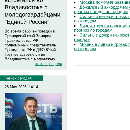
встретился во
Москва помогает развив
Владивостоке с
Дождливый аккорд: чем 
прогноз погоды по городам
молодогвардейцами
Сильный ветер и грозы: 
по городам
"Единой России"
Ливни, грозы и порывист
прогноз по городам
Во время рабочей поездки в
Сильные дожди накроют 
Приморский край Зампред
городам
Правительства РФ –
Мощные ливни и грозы: 
полномочный представитель
по городам
Президента РФ в ДФО Юрий
Трутнев встретился во
Владивостоке с молодежью.
статьи раздела
Регион сегодня
28 Мая 2026, 14:14