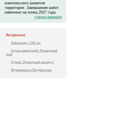
комплексного развития
территории. Завершение работ
намечено на конец 2027 года.
статьи раздела
Актуально
Хабаровску - 160 лет
Адреса инвестиций. Приморский
край
Туризм: Приморский маршрут
Недвижимость Владивостока