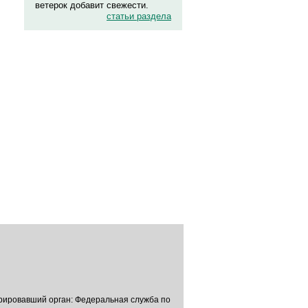
ветерок добавит свежести.
статьи раздела
трировавший орган: Федеральная служба по