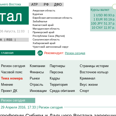
ьнего Востока
АТР
РФ
ДФО
Курсы валют
Амурская область
Бурятия
1 USD
80.93 р.
Еврейская автономная область
1 EUR
93.19 р.
Забайкалье
100 JPY
51.37 р.
Камчатский край
10 CNY
11.97 р.
Магаданская область
06 Августа, 11:03
|
Приморский край
Республика Саха (Якутия)
А
|
RSS
|
Сахалинская область
Хабаровский край
Чукотский автономный округ
главная
Рекомендует:
Регион сегодня
Регион сегодня
Компании
Партнеры
Страницы истории
Часовой пояс
Финансы
Персона
Восточное кольцо
Тема номера
Рынки
Кадры
Криминал
Мнение
Отрасль
Территория
Вкус жизни
Проект ДК
Инновации
Среда обитания
Спорт
Регион сегодня
29 Апреля 2016, 17:33 |
Регион сегодня
грофорум Сибири и Дальнего Востока заверши