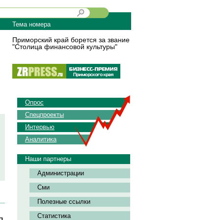
Тема номера
Приморский край борется за звание
"Столица финансовой культуры"
Опрос
Спецпроекты
Интервью
Аналитика
Наши партнеры
Администрации
Сми
Полезные ссылки
Статистика
л