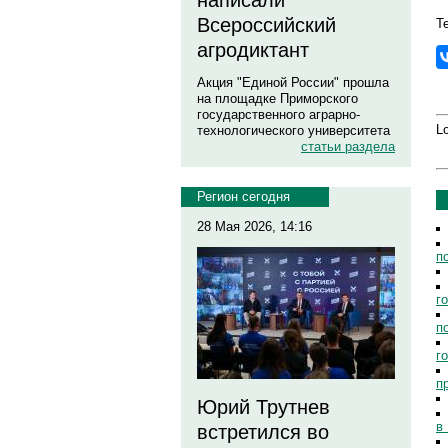
написали
Всероссийский
Т
агродиктант
Акция "Единой России" прошла
на площадке Приморского
государственного аграрно-
Lo
технологического университета
статьи раздела
Регион сегодня
28 Мая 2026, 14:16
п
г
п
г
п
Юрий Трутнев
в
встретился во