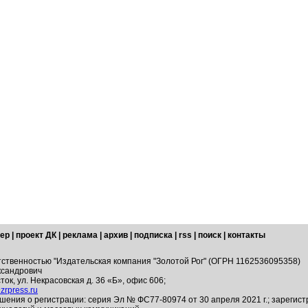
ер
|
проект ДК
|
реклама
|
архив
|
подписка
|
rss
|
поиск
|
контакты
тственностью "Издательская компания "Золотой Рог" (ОГРН 1162536095358)
ксандрович
ток, ул. Некрасовская д. 36 «Б», офис 606;
zrpress.ru
шения о регистрации: серия Эл № ФС77-80974 от 30 апреля 2021 г.; зарегис