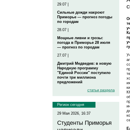
29.07 |
с
Сильные дожди накроют
Приморье — прогноз погоды
О
по городам
т
у
28.07 |
К
п
Мощные ливни и грозы:
у
погода в Приморье 28 июля
г
— прогноз по городам
У
27.07 |
а
Дмитрий Медведев: в новую
с
Народную программу
п
"Единой России" поступило
т
почти три миллиона
х
предложений
и
к
статьи раздела
К
о
п
Регион сегодня
и
д
29 Мая 2026, 16:37
к
с
Студенты Приморья
Е