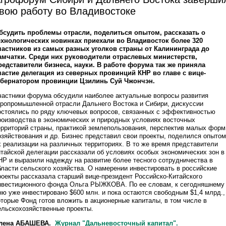
вою работу во Владивостоке
бсудить проблемы отрасли, поделиться опытом, рассказать о
ехнологических новинках приехали во Владивосток более 320
частников из самых разных уголков страны от Калининграда до
амчатки. Среди них руководители отраслевых министерств,
редставители бизнеса, науки. В работе форума так же приняла
частие делегация из северных провинций КНР во главе с вице-
убернатором провинции Цзилинь Суй Чжончэн.
частники форума обсудили наиболее актуальные вопросы развития
гропромышленной отрасли Дальнего Востока и Сибири, дискуссии
остоялись по ряду ключевых вопросов, связанных с эффективностью
роизводства в экономических и природных условиях восточных
ерриторий страны, практикой землепользования, перспектив малых форм
озяйствования и др. Бизнес представил свои проекты, поделился опытом
х реализации на различных территориях. В то же время представители
итайской делегации рассказали об условиях особых экономических зон в
НР и выразили надежду на развитие более тесного сотрудничества в
бласти сельского хозяйства. О намерении инвестировать в российские
роекты рассказала старший вице-президент Российско-Китайского
нвестиционного фонда Ольга РЫЖКОВА. По ее словам, к сегодняшнему
ню уже инвестировано $600 млн. и пока остаются свободным $1,4 млрд.,
оторые Фонд готов вложить в акционерные капиталы, в том числе в
ельскохозяйственные проекты.
лена АБАШЕВА.
Журнал "Дальневосточный капитал"
.