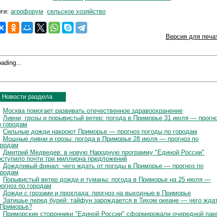
еги:
агрофорум
сельское хозяйство
Версия для печа
ading...
Новости раздела
Москва помогает развивать отечественное здравоохранение
Ливни, грозы и порывистый ветер: погода в Приморье 31 июля — прогн
о городам
Сильные дожди накроют Приморье — прогноз погоды по городам
Мощные ливни и грозы: погода в Приморье 28 июля — прогноз по
ородам
Дмитрий Медведев: в новую Народную программу "Единой России"
оступило почти три миллиона предложений
Дождливый финал: чего ждать от погоды в Приморье — прогноз по
ородам
Порывистый ветер дожди и туманы: погода в Приморье на 25 июля —
рогноз по городам
Дожди с грозами и прохлада: прогноз на выходные в Приморье
Затишье перед бурей: тайфун зарождается в Тихом океане — чего жда
 Приморье?
Приморские сторонники "Единой России" сформировали очередной пак