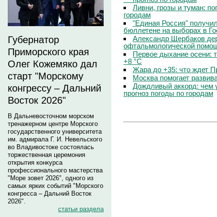
Ливни, грозы и туман: по
городам
"Единая Россия" получи
бюллетене на выборах в Г
Александр Щербаков дер
Губернатор
офтальмологической помощ
Приморского края
Первое дыхание осени: 
+8 °C
Олег Кожемяко дал
Жара до +35: что ждет 
старт "Морскому
Москва помогает развив
Дождливый аккорд: чем 
конгрессу – Дальний
прогноз погоды по городам
Восток 2026"
В Дальневосточном морском
тренажерном центре Морского
государственного университета
им. адмирала Г. И. Невельского
во Владивостоке состоялась
торжественная церемония
открытия конкурса
профессионального мастерства
"Море зовет 2026", одного из
самых ярких событий "Морского
конгресса – Дальний Восток
2026".
статьи раздела