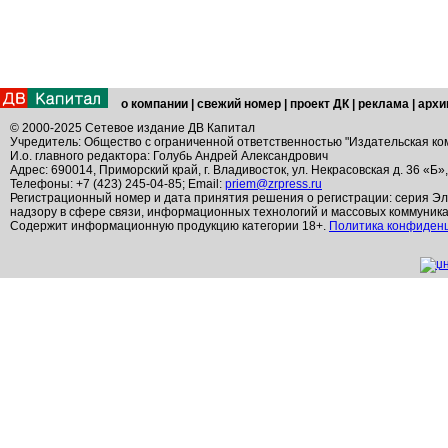
о компании
|
свежий номер
|
проект ДК
|
реклама
|
архи
© 2000-2025 Сетевое издание ДВ Капитал
Учредитель: Общество с ограниченной ответственностью "Издательская ко
И.о. главного редактора: Голубь Андрей Александрович
Адрес: 690014, Приморский край, г. Владивосток, ул. Некрасовская д. 36 «Б»
Телефоны: +7 (423) 245-04-85; Email:
priem@zrpress.ru
Регистрационный номер и дата принятия решения о регистрации: серия Эл
надзору в сфере связи, информационных технологий и массовых коммуник
Содержит информационную продукцию категории 18+.
Политика конфиден