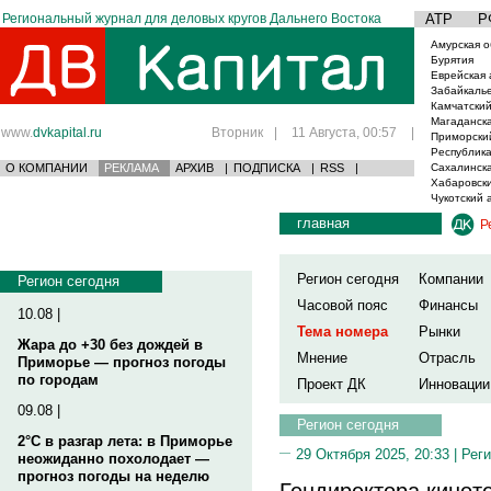
Региональный журнал для деловых кругов Дальнего Востока
АТР
Р
Амурская о
Бурятия
Еврейская 
Забайкаль
Камчатский
Магаданска
www.
dvkapital.ru
Вторник
|
11 Августа, 00:57
|
Приморски
Республика
О КОМПАНИИ
РЕКЛАМА
АРХИВ
|
ПОДПИСКА
|
RSS
|
Сахалинска
Хабаровски
Чукотский 
главная
Р
Регион сегодня
Компании
Регион сегодня
Часовой пояс
Финансы
10.08 |
Тема номера
Рынки
Жара до +30 без дождей в
Мнение
Отрасль
Приморье — прогноз погоды
по городам
Проект ДК
Инновации
09.08 |
Регион сегодня
2°C в разгар лета: в Приморье
29 Октября 2025, 20:33 |
Реги
неожиданно похолодает —
прогноз погоды на неделю
Гендиректора кинот