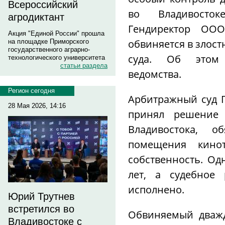
Всероссийский
во Владивосто
агродиктант
Гендиректор ОО
Акция "Единой России" прошла
обвиняется в злос
на площадке Приморского
государственного аграрно-
суда. Об этом 
технологического университета
статьи раздела
ведомства.
Регион сегодня
Арбитражный суд 
28 Мая 2026, 14:16
принял решение 
Владивостока, о
помещения кино
собственность. Од
лет, а судебное
исполнено.
Юрий Трутнев
встретился во
Обвиняемый дважд
Владивостоке с