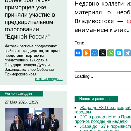
Более 100 тысяч
Недавно коллеги из
приморцев уже
материал о необ
приняли участие в
Владивостоке —
с
предварительном
вниманием к этике
голосовании
"Единой России"
Теги:
Жители региона продолжают
выбирать кандидатов, которые
представят партию на
предстоящих выборах в
Государственную Думу и
Законодательное Собрание
Приморского края.
Loading...
статьи раздела
Регион сегодня
Новости раздела
27 Мая 2026, 13:29
Жара до +30 без дождей
городам
2°C в разгар лета: в Пр
прогноз погоды на неделю
Жара до +27 и порывисты
— прогноз по городам