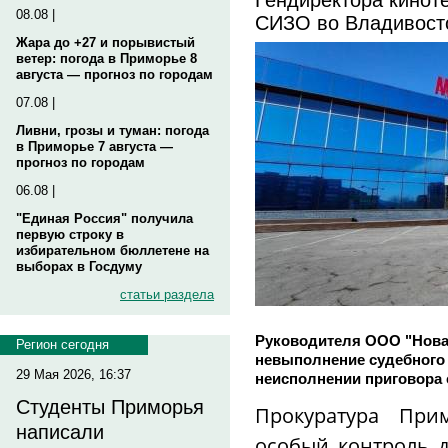
08.08 |
СИЗО во Владивост
Жара до +27 и порывистый
ветер: погода в Приморье 8
августа — прогноз по городам
07.08 |
Ливни, грозы и туман: погода
в Приморье 7 августа —
прогноз по городам
06.08 |
"Единая Россия" получила
первую строку в
избирательном бюллетене на
выборах в Госдуму
статьи раздела
Руководителя ООО "Нова
Регион сегодня
невыполнение судебного 
29 Мая 2026, 16:37
неисполнении приговора 
Студенты Приморья
Прокуратура При
написали
особый контроль д