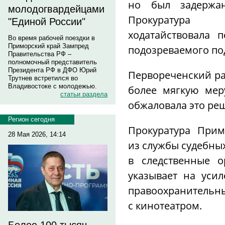
но был задержан
молодогвардейцами
Прокуратура
"Единой России"
ходатайствовала 
Во время рабочей поездки в
Приморский край Зампред
подозреваемого под
Правительства РФ –
полномочный представитель
Президента РФ в ДФО Юрий
Первореченский ра
Трутнев встретился во
Владивостоке с молодежью.
более мягкую мер
статьи раздела
обжаловала это реш
Регион сегодня
Прокуратура Прим
28 Мая 2026, 14:14
из службы судебных
в следственные 
указывает на уси
правоохранительн
с кинотеатром.