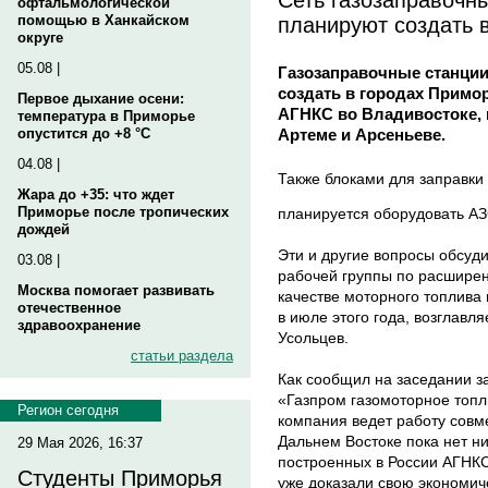
офтальмологической
планируют создать 
помощью в Ханкайском
округе
05.08 |
Газозаправочные станци
создать в городах Примо
Первое дыхание осени:
АГНКС во Владивостоке, п
температура в Приморье
Артеме и Арсеньеве.
опустится до +8 °C
04.08 |
Также блоками для заправк
Жара до +35: что ждет
Приморье после тропических
планируется оборудовать АЗ
дождей
Эти и другие вопросы обсуди
03.08 |
рабочей группы по расширен
Москва помогает развивать
качестве моторного топлива
отечественное
в июле этого года, возглавл
здравоохранение
Усольцев.
статьи раздела
Как сообщил на заседании 
«Газпром газомоторное топл
Регион сегодня
компания ведет работу совм
Дальнем Востоке пока нет ни
29 Мая 2026, 16:37
построенных в России АГНК
Студенты Приморья
уже доказали свою экономич