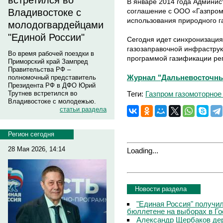
встретился во
В январе 2014 года Админис
соглашение с ООО «Газпром
Владивостоке с
использования природного га
молодогвардейцами
"Единой России"
Сегодня идет синхронизация
газозаправочной инфраструк
Во время рабочей поездки в
программой газификации ре
Приморский край Зампред
Правительства РФ –
Журнал "Дальневосточны
полномочный представитель
Президента РФ в ДФО Юрий
Теги:
Газпром газомоторное
Трутнев встретился во
Владивостоке с молодежью.
статьи раздела
Регион сегодня
28 Мая 2026, 14:14
Loading...
Новости раздела
"Единая Россия" получи
бюллетене на выборах в Г
Александр Щербаков дер