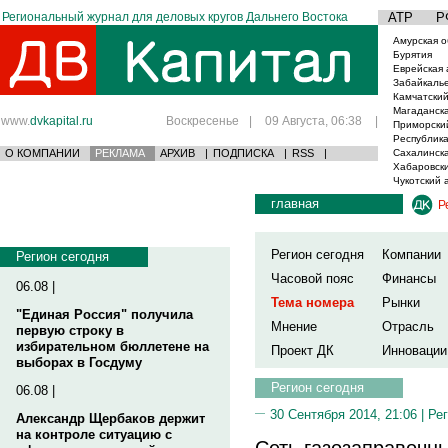
Региональный журнал для деловых кругов Дальнего Востока
АТР
Р
Амурская о
Бурятия
Еврейская 
Забайкаль
Камчатский
Магаданска
www.
dvkapital.ru
Воскресенье
|
09 Августа, 06:38
|
Приморски
Республика
О КОМПАНИИ
РЕКЛАМА
АРХИВ
|
ПОДПИСКА
|
RSS
|
Сахалинска
Хабаровски
Чукотский 
главная
Р
Регион сегодня
Компании
Регион сегодня
Часовой пояс
Финансы
06.08 |
Тема номера
Рынки
"Единая Россия" получила
Мнение
Отрасль
первую строку в
избирательном бюллетене на
Проект ДК
Инновации
выборах в Госдуму
Регион сегодня
06.08 |
30 Сентября 2014, 21:06 |
Рег
Александр Щербаков держит
на контроле ситуацию с
Сеть газозаправочн