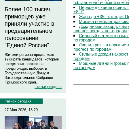
офтальмологической помощ
Первое дыхание осени: 
Более 100 тысяч
+8 °C
приморцев уже
Жара до +35: что ждет 
Москва помогает развив
приняли участие в
Дождливый аккорд: чем 
предварительном
прогноз погоды по городам
Сильный ветер и грозы: 
голосовании
по городам
"Единой России"
Ливни, грозы и порывист
прогноз по городам
Сильные дожди накроют 
Жители региона продолжают
городам
выбирать кандидатов, которые
Мощные ливни и грозы: 
представят партию на
по городам
предстоящих выборах в
Государственную Думу и
Законодательное Собрание
Приморского края.
статьи раздела
Регион сегодня
27 Мая 2026, 13:29