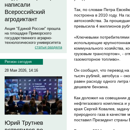
написали
Так, по словам Петра Евсейк
Всероссийский
построена в 2010 году. На 
агродиктант
автохозяйства. За прошедшие
превысила 4 миллионов рубл
Акция "Единой России" прошла
на площадке Приморского
«Ключевыми потребителями 
государственного аграрно-
использующие крупнотоннаж
технологического университета
статьи раздела
коммунального хозяйства, 
грузовым транспортом», - о
газомоторное топливо».
Регион сегодня
Он сообщил, что перевод на 
28 Мая 2026, 14:16
тысяч рублей, автобуса – ок
равен расходу одного литра 
дешевле бензина.
Как доложил на совещании д
нефтегазового комплекса и
края Сергей Ковалев, задач
природного газа в качестве 
поставил Президент страны 
Юрий Трутнев