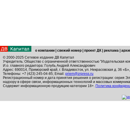
о компании
|
свежий номер
|
проект ДК
|
реклама
|
архи
© 2000-2025 Сетевое издание ДВ Капитал
Учредитель: Общество с ограниченной ответственностью "Издательская ко
И.о. главного редактора: Голубь Андрей Александрович
Адрес: 690014, Приморский край, г. Владивосток, ул. Некрасовская д. 36 «Б»
Телефоны: +7 (423) 245-04-85; Email:
priem@zrpress.ru
Регистрационный номер и дата принятия решения о регистрации: серия Эл
надзору в сфере связи, информационных технологий и массовых коммуник
Содержит информационную продукцию категории 18+.
Политика конфиден