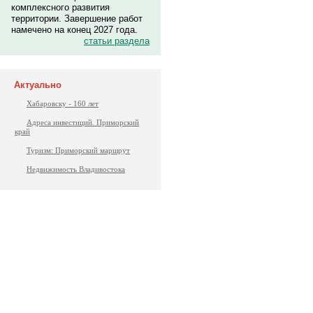
комплексного развития
территории. Завершение работ
намечено на конец 2027 года.
статьи раздела
Актуально
Хабаровску - 160 лет
Адреса инвестиций. Приморский
край
Туризм: Приморский маршрут
Недвижимость Владивостока