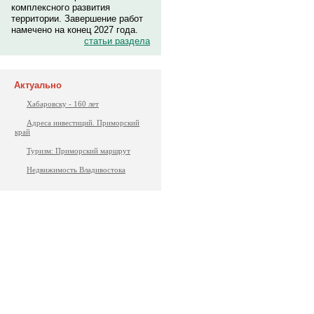
комплексного развития
территории. Завершение работ
намечено на конец 2027 года.
статьи раздела
Актуально
Хабаровску - 160 лет
Адреса инвестиций. Приморский
край
Туризм: Приморский маршрут
Недвижимость Владивостока