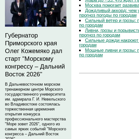
Москва помогает развив
Дождливый аккорд: чем 
прогноз погоды по городам
Сильный ветер и грозы: 
по городам
Ливни, грозы и порывист
Губернатор
прогноз по городам
Сильные дожди накроют 
Приморского края
городам
Мощные ливни и грозы: 
Олег Кожемяко дал
по городам
старт "Морскому
конгрессу – Дальний
Восток 2026"
В Дальневосточном морском
тренажерном центре Морского
государственного университета
им. адмирала Г. И. Невельского
во Владивостоке состоялась
торжественная церемония
открытия конкурса
профессионального мастерства
"Море зовет 2026", одного из
самых ярких событий "Морского
конгресса – Дальний Восток
2026".