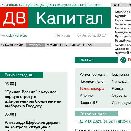
Региональный журнал для деловых кругов Дальнего Востока
АТР
Р
Амурская о
Бурятия
Еврейская 
Забайкаль
Камчатский
Магаданска
www.
dvkapital.ru
Пятница
|
07 Августа, 00:17
|
Приморски
Республика
О КОМПАНИИ
РЕКЛАМА
АРХИВ
|
ПОДПИСКА
|
RSS
|
Сахалинска
Хабаровски
Чукотский 
главная
Р
Регион сегодня
Компании
Регион сегодня
Часовой пояс
Финансы
06.08 |
Тема номера
Рынки
"Единая Россия" получила
Мнение
Отрасль
первую строку в
избирательном бюллетене на
Проект ДК
Инновации
выборах в Госдуму
Регион сегодня
06.08 |
31 Мая 2024, 14:32 |
Регион 
Александр Щербаков держит
на контроле ситуацию с
Новые инструменты 