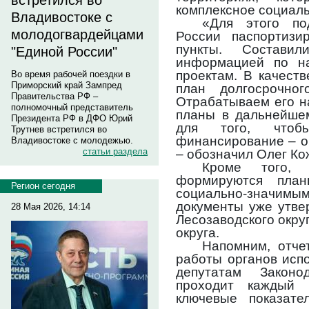
встретился во
комплексное социаль
Владивостоке с
«Для этого по
молодогвардейцами
России паспортизи
пункты. Состави
"Единой России"
информацией по на
проектам. В качест
Во время рабочей поездки в
Приморский край Зампред
план долгосрочног
Правительства РФ –
Отрабатываем его н
полномочный представитель
планы в дальнейшем
Президента РФ в ДФО Юрий
для того, чтоб
Трутнев встретился во
финансирование – о
Владивостоке с молодежью.
статьи раздела
– обозначил Олег Ко
Кроме того, 
формируются план
Регион сегодня
социально-значи
документы уже утве
28 Мая 2026, 14:14
Лесозаводского окру
округа.
Напомним, отче
работы органов исп
депутатам Законо
проходит каждый 
ключевые показател