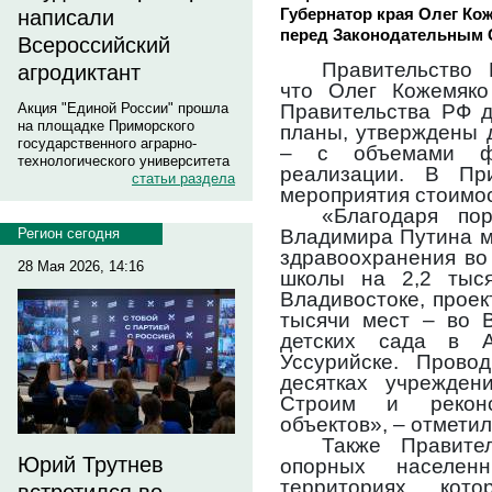
Губернатор края Олег Ко
написали
перед Законодательным С
Всероссийский
Правительство
агродиктант
что Олег Кожемяко
Правительства РФ д
Акция "Единой России" прошла
на площадке Приморского
планы, утверждены 
государственного аграрно-
– с объемами фи
технологического университета
реализации. В Пр
статьи раздела
мероприятия стоимо
«Благодаря по
Владимира Путина м
Регион сегодня
здравоохранения во
28 Мая 2026, 14:16
школы на 2,2 тыс
Владивостоке, проек
тысячи мест – во В
детских сада в 
Уссурийске. Прово
десятках учрежден
Строим и реконс
объектов», – отметил
Также Правите
Юрий Трутнев
опорных населен
территориях, кот