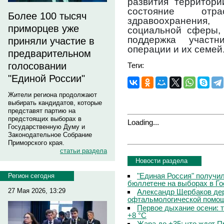
развития территори
состояние отр
Более 100 тысяч
здравоохранени
приморцев уже
социальной сферы, 
поддержка участн
приняли участие в
операции и их семей
предварительном
голосовании
Теги:
"Единой России"
Жители региона продолжают
выбирать кандидатов, которые
представят партию на
предстоящих выборах в
Loading...
Государственную Думу и
Законодательное Собрание
Приморского края.
статьи раздела
Новости раздела
"Единая Россия" получи
Регион сегодня
бюллетене на выборах в Г
27 Мая 2026, 13:29
Александр Щербаков дер
офтальмологической помощ
Первое дыхание осени: 
+8 °C
Жара до +35: что ждет 