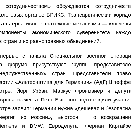
 сотрудничеством» обсуждаются сотрудничеств
алоговых органов БРИКС, Трансарктический корид
 альтернативные платежные механизмы — ключевы
омпоненты экономического суверенитета каждо
з стран и их равноправных объединений.
первые с начала Специальной военной операци
а форуме присутствуют группы представителе
недружественных» стран. Представители право
артии «Альтернатива для Германии» (АдГ) Штефф
отре, Йорг Урбан, Маркус Фронмайер и депута
вропарламента Петр Быстрон подтвердили участи
отре заявил: Германии нужна «дешевая и безопасн
нергия из России», Быстрон — о возвращени
iemens и BMW. Евродепутат Фернан Картайзе