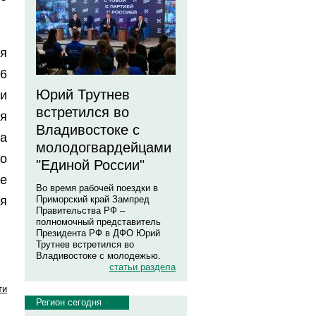
я
26
Юрий Трутнев
ни
встретился во
я
Владивостоке с
а
молодогвардейцами
го
"Единой России"
е
Во время рабочей поездки в
я
Приморский край Зампред
Правительства РФ –
полномочный представитель
Президента РФ в ДФО Юрий
Трутнев встретился во
Владивостоке с молодежью.
статьи раздела
ти
Регион сегодня