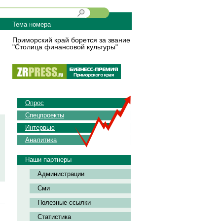
Тема номера
Приморский край борется за звание
"Столица финансовой культуры"
Опрос
Спецпроекты
Интервью
Аналитика
Наши партнеры
Администрации
Сми
Полезные ссылки
Статистика