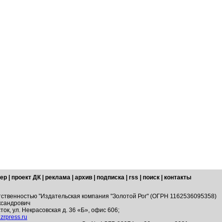
ер
|
проект ДК
|
реклама
|
архив
|
подписка
|
rss
|
поиск
|
контакты
тственностью "Издательская компания "Золотой Рог" (ОГРН 1162536095358)
ксандрович
ток, ул. Некрасовская д. 36 «Б», офис 606;
zrpress.ru