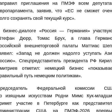
аправил приглашения на ПМЭФ всем депутата
вропарламента, заявив, что «ЕС не сможет очен
олго сохранять свой текущий курс».
 бизнес-диалоге «Россия — Германия» участвую
тефан Дюрр, Томас Брух, а глава Германо
оссийской внешнеторговой палаты Маттиас Шеп
аявил: «Запад не должен надолго уступать Ази
оссию». Спецпредставитель президента РФ Кирил
митриев отметил: немецкий бизнес «показывае
равильный путь немецким политикам».
Председатель Федеральной комиссии СШ
о изящным искусствам Родни Мимс Кук-младши
римет участие в Петербурге как представител
администрации США на ПМЭФ-2026 впервы