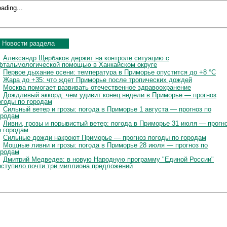
ading...
Новости раздела
Александр Щербаков держит на контроле ситуацию с
фтальмологической помощью в Ханкайском округе
Первое дыхание осени: температура в Приморье опустится до +8 °C
Жара до +35: что ждет Приморье после тропических дождей
Москва помогает развивать отечественное здравоохранение
Дождливый аккорд: чем удивит конец недели в Приморье — прогноз
огоды по городам
Сильный ветер и грозы: погода в Приморье 1 августа — прогноз по
ородам
Ливни, грозы и порывистый ветер: погода в Приморье 31 июля — прогн
о городам
Сильные дожди накроют Приморье — прогноз погоды по городам
Мощные ливни и грозы: погода в Приморье 28 июля — прогноз по
ородам
Дмитрий Медведев: в новую Народную программу "Единой России"
оступило почти три миллиона предложений