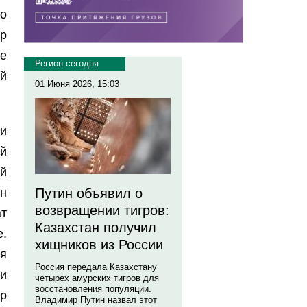
о
ор
е
Регион сегодня
й
01 Июня 2026, 15:03
и
й
й
ен
Путин объявил о
возвращении тигров:
т
Казахстан получил
е.
хищников из России
ая
Россия передала Казахстану
и
четырех амурских тигров для
восстановления популяции.
р
Владимир Путин назвал этот