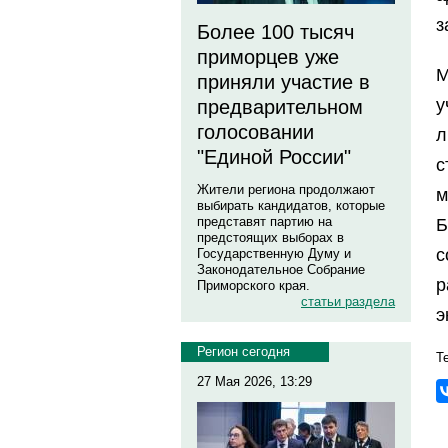
з
Более 100 тысяч
приморцев уже
М
приняли участие в
у
предварительном
голосовании
л
"Единой России"
Жители региона продолжают
м
выбирать кандидатов, которые
представят партию на
Б
предстоящих выборах в
с
Государственную Думу и
Законодательное Собрание
р
Приморского края.
статьи раздела
э
Регион сегодня
Те
27 Мая 2026, 13:29