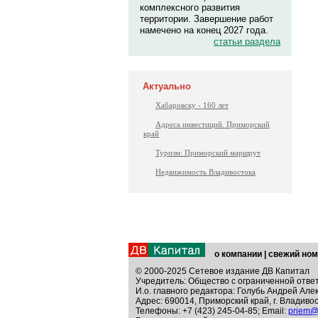
комплексного развития
территории. Завершение работ
намечено на конец 2027 года.
статьи раздела
Актуально
Хабаровску - 160 лет
Адреса инвестиций. Приморский
край
Туризм: Приморский маршрут
Недвижимость Владивостока
о компании
|
свежий ном
© 2000-2025 Сетевое издание ДВ Капитал
Учредитель: Общество с ограниченной отве
И.о. главного редактора: Голубь Андрей Але
Адрес: 690014, Приморский край, г. Владивос
Телефоны: +7 (423) 245-04-85; Email:
priem@