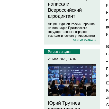
написали
и
Всероссийский
н
агродиктант
и
Акция "Единой России" прошла
к
на площадке Приморского
государственного аграрно-
и
технологического университета
статьи раздела
В
Регион сегодня
н
28 Мая 2026, 14:16
«
п
К
Е
К
э
Юрий Трутнев
S