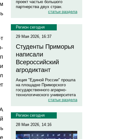
проект частью большого
м
партнерства двух стран.
статьи раздела
ь
Регион сегодня
29 Мая 2026, 16:37
т
Студенты Приморья
-
написали
п
Всероссийский
и
агродиктант
л
Акция "Единой России" прошла
т
на площадке Приморского
государственного аграрно-
технологического университета
статьи раздела
А
Регион сегодня
й
28 Мая 2026, 14:16
ь
е