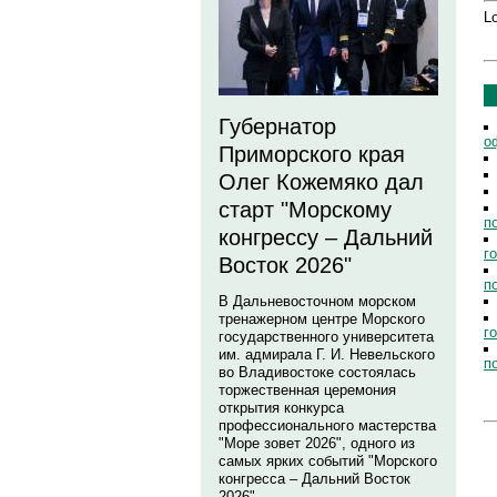
Lo
Губернатор
о
Приморского края
Олег Кожемяко дал
старт "Морскому
п
конгрессу – Дальний
г
Восток 2026"
п
В Дальневосточном морском
тренажерном центре Морского
г
государственного университета
им. адмирала Г. И. Невельского
п
во Владивостоке состоялась
торжественная церемония
открытия конкурса
профессионального мастерства
"Море зовет 2026", одного из
самых ярких событий "Морского
конгресса – Дальний Восток
2026".