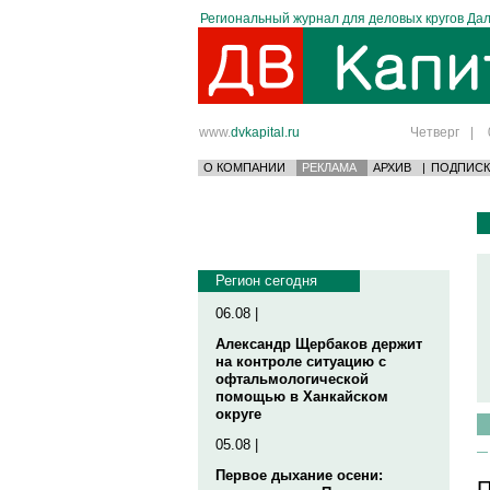
Региональный журнал для деловых кругов Дал
www.
dvkapital.ru
Четверг
|
О КОМПАНИИ
РЕКЛАМА
АРХИВ
|
ПОДПИСК
Регион сегодня
06.08 |
Александр Щербаков держит
на контроле ситуацию с
офтальмологической
помощью в Ханкайском
округе
05.08 |
Первое дыхание осени:
П