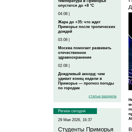
температура в Приморье
д
опустится до +8 °C
04.08 |
Жара до +35: что ждет
Приморье после тропических
дождей
03.08 |
Москва помогает развивать
отечественное
здравоохранение
02.08 |
Дождливый аккорд: чем
удивит конец недели в
Приморье — прогноз погоды
по городам
статьи раздела
Н
м
п
Регион сегодня
п
А
29 Мая 2026, 16:37
Студенты Приморья
В