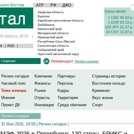
ьнего Востока
АТР
РФ
ДФО
Курсы валют
Амурская область
Бурятия
1 USD
80.93 р.
Еврейская автономная область
1 EUR
93.19 р.
Забайкалье
100 JPY
51.37 р.
Камчатский край
10 CNY
11.97 р.
Магаданская область
06 Августа, 16:34
|
Приморский край
Республика Саха (Якутия)
А
|
RSS
|
Сахалинская область
Хабаровский край
Чукотский автономный округ
главная
Рекомендует:
Регион сегодня
Регион сегодня
Компании
Партнеры
Страницы истории
Часовой пояс
Финансы
Персона
Восточное кольцо
Тема номера
Рынки
Кадры
Криминал
Мнение
Отрасль
Территория
Вкус жизни
Проект ДК
Инновации
Среда обитания
Спорт
Регион сегодня
31 Мая 2026, 19:58 |
Регион сегодня
|
МЭФ-2026 в Петербурге: 130 стран, БРИКС и