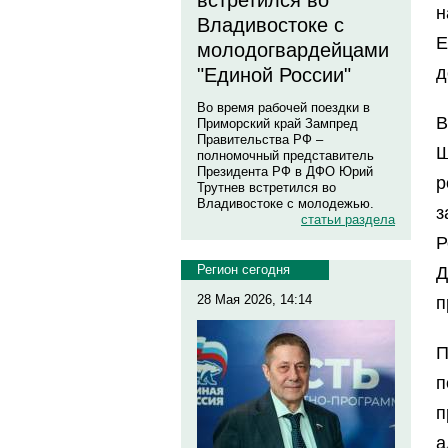
встретился во
н
Владивостоке с
Е
молодогвардейцами
д
"Единой России"
Во время рабочей поездки в
В
Приморский край Зампред
Правительства РФ –
Ш
полномочный представитель
Президента РФ в ДФО Юрий
р
Трутнев встретился во
Владивостоке с молодежью.
з
статьи раздела
Р
Регион сегодня
Д
28 Мая 2026, 14:14
п
п
п