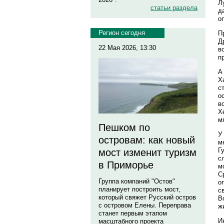
Л
статьи раздела
д
о
Регион сегодня
П
Д
22 Мая 2026, 13:30
в
п
А
Х
с
о
в
Х
м
Пешком по
У
островам: как новый
м
Г
мост изменит туризм
с
в Приморье
м
С
Группа компаний "Остов"
о
планирует построить мост,
с
который свяжет Русский остров
В
с островом Елены. Переправа
ж
станет первым этапом
И
масштабного проекта