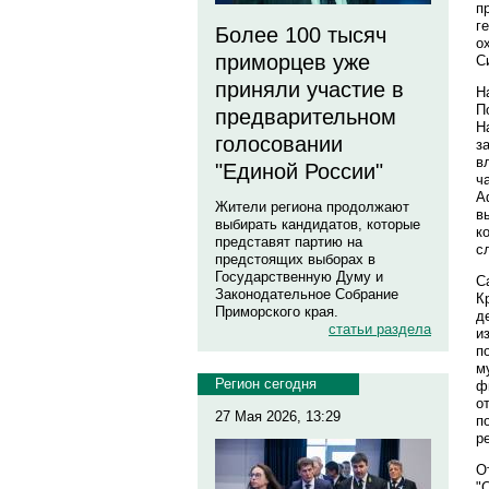
п
г
Более 100 тысяч
о
приморцев уже
С
приняли участие в
Н
П
предварительном
Н
голосовании
з
в
"Единой России"
ч
А
Жители региона продолжают
в
выбирать кандидатов, которые
к
представят партию на
с
предстоящих выборах в
Государственную Думу и
С
Законодательное Собрание
К
Приморского края.
д
статьи раздела
и
п
м
Регион сегодня
ф
о
27 Мая 2026, 13:29
п
р
О
"