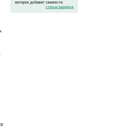
ветерок добавит свежести.
статьи раздела
х
5
ти