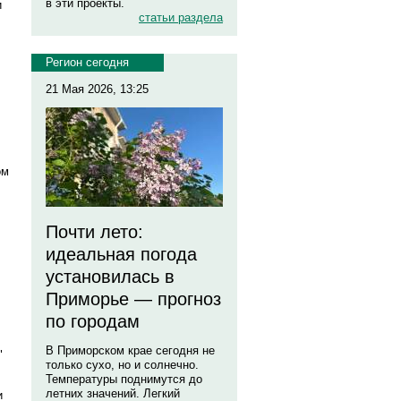
в эти проекты.
и
статьи раздела
Регион сегодня
21 Мая 2026, 13:25
ом
Почти лето:
идеальная погода
установилась в
Приморье — прогноз
по городам
В Приморском крае сегодня не
"
только сухо, но и солнечно.
Температуры поднимутся до
летних значений. Легкий
и