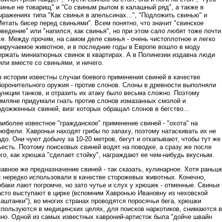
винье не товарищ" и "Со свиным рылом в калашный ряд", а также в
ыражениях типа "Как свинья в апельсинах...", "Подложить свинью" и
Метать бисер перед свиньями". Всем понятно, что значит "свинское
оведение" или "напился, как свинья", но при этом сало любят тоже почти
се. Между прочим, на самом деле свинья - очень чистоплотное и легко
риручаемое животное, и в последние годы в Европе вошло в моду
ержать миниатюрных свинок в квартирах. А в Полинезии издавна люди
или вместе со свиньями, и ничего.
з истории известны случаи боевого применения свиней в качестве
боронительного оружия - против слонов. Слоны в древности выполняли
ункции танков, и отразить их атаку было весьма сложно. Поэтому
имляне придумали гнать против слонов измазанных смолой и
одожженных свиней, визг которых обращал слонов в бегство...
аиболее известное "гражданское" применение свиней - "охота" на
рюфели. Хавроньи находят грибы по запаху, поэтому натаскивать их не
адо. Они чуют добычу за 10-20 метров, бегут и откапывают, чтобы тут же
ъесть. Поэтому поисковых свиней водят на поводке, а сразу же после
ого, как хрюшка "сделает стойку", награждают ее чем-нибудь вкусным.
лавное же предназначение свиней - так сказать, кулинарное. Хотя раньш
х нередко использовали в качестве сторожевых животных. Конечно,
обаки лают погромче, но зато чутье и слух у хрюшек - отменные. Свиньи
асто выступают в цирке (вспомним Хавронью Ивановну из чеховской
Каштанки"), во многих странах проводятся поросячьи бега, хрюшки
спользуются в медицинских целях, для поисков наркотиков, снимаются в
ино. Одной из самых известных хавроний-артисток была "дойче швайн