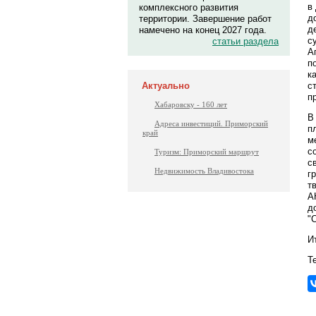
в
комплексного развития
д
территории. Завершение работ
д
намечено на конец 2027 года.
с
статьи раздела
А
п
к
с
Актуально
п
Хабаровску - 160 лет
В
Адреса инвестиций. Приморский
п
край
м
с
Туризм: Приморский маршрут
с
Недвижимость Владивостока
г
т
А
д
"
И
Те