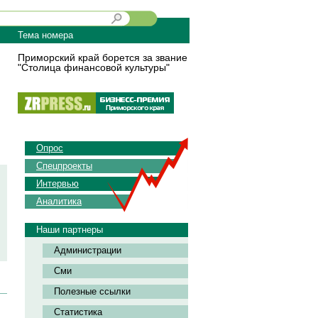
Тема номера
Приморский край борется за звание
"Столица финансовой культуры"
Опрос
Спецпроекты
Интервью
Аналитика
Наши партнеры
Администрации
Сми
Полезные ссылки
Статистика