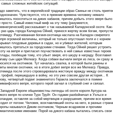
з самых сложных житейских ситуаций.
адо заметить, что в европейской традиции образ Свиньи не столь прияте
 однозначен. Чувствуется, что в прежние времена человеку немало
ришлось поохотиться на диких кабанов, причем добыть этого зверя было
е просто. Самый известный миф на эту тему (разумеется,
ревнегреческий) рассказывает о так называемой Калидонской охоте. Как-
о раз царь города Калидона Ойней, принося жертву всем богам, пропуст
ртемиду. Разгневанная богиня-охотница наслала на Калидон свирепого
епря огромной величины, который не только опустошал поля и с корнем
ырывал плодовые деревья в садах, но и убивал жителей, которым
ришлось прятаться за городскими стенами. Тогда Ойней решил устроить
хоту на вепря и пригласил поучаствовать в ней самых известных героев
ллады, пообещав тому, кто убьет зверя, его шкуру в награду. Возглавил
блаву сын царя Мелеагр. Когда собаки выгнали вепря из леса, он сразу 
росился на охотников. Тут началась свалка, в которой были ранены и
биты многие охотники, но в итоге добил вепря все же Мелеагр. Правда,
ртемида после этого спровоцировала жестокую вражду между охотника
а трофей, перешедшую в войну, но это уже совсем другая история... К
лову, четвертый подвиг знаменитого Геракла заключался в поимке
риманфского вепря, которого герой загнал в глубокий снег и связал.
 Западной Европе общеизвестны легенды об охоте короля Артура на
икого вепря по кличке Турх Труйт. Он годами разбойничал в Уэльсе и
рландии, оставляя за собой мертвецов и разрушения, причем все время
ходил от погони. Человек, возглавлявший охоты на него, в разных стран
вропы назывался Диким охотником, Черным всадником и прочими
омантическими именами. Порой на дикого кабана пытались списать свои