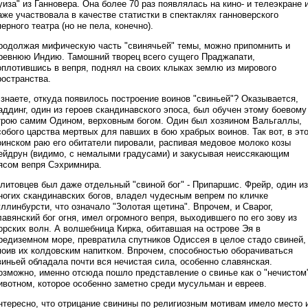
уиза" из Ганновера. Она более 70 раз появлялась на кино- и телеэкране 
аже участвовала в качестве статистки в спектаклях ганноверского
перного театра (но не пела, конечно).
родолжая мифическую часть "свинячьей" темы, можно припомнить и
ревнюю Индию. Тамошний творец всего сущего Праджапати,
оплотившись в вепря, поднял на своих клыках землю из мирового
ространства.
 знаете, откуда появилось построение воинов "свиньей"? Оказывается,
аддинг, один из героев скандинавского эпоса, был обучен этому боевому
трою самим Одином, верховным богом. Один был хозяином Вальгаллы,
собого царства мертвых для павших в бою храбрых воинов. Так вот, в эт
оинском раю его обитатели пировали, распивая медовое молоко козы
ейдрун (видимо, с немалыми градусами) и закусывая неиссякающим
ясом вепря Сэхримнира.
 литовцев был даже отдельный "свиной бог" - Припаршис. Фрейр, один из
ногих скандинавских богов, владел чудесным вепрем по кличке
уллинбурсти, что означало "Золотая щетина". Впрочем, и Сварог,
лавянский бог огня, имел огромного вепря, выходившего по его зову из
орских волн. А волшебница Кирка, обитавшая на острове Эя в
редиземном море, превратила спутников Одиссея в целое стадо свиней,
поив их колдовским напитком. Впрочем, способностью оборачиваться
виньей обладала почти вся нечистая сила, особенно славянская.
озможно, именно отсюда пошло представление о свинье как о "нечистом
ивотном, которое особенно заметно среди мусульман и евреев.
нтересно, что отрицание свинины по религиозным мотивам имело место 