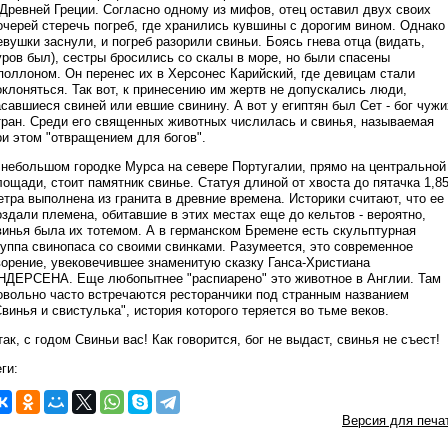
 Древней Греции. Согласно одному из мифов, отец оставил двух своих
очерей стеречь погреб, где хранились кувшины с дорогим вином. Однако
евушки заснули, и погреб разорили свиньи. Боясь гнева отца (видать,
уров был), сестры бросились со скалы в море, но были спасены
поллоном. Он перенес их в Херсонес Карийский, где девицам стали
оклоняться. Так вот, к принесению им жертв не допускались люди,
асавшиеся свиней или евшие свинину. А вот у египтян был Сет - бог чужи
тран. Среди его священных животных числилась и свинья, называемая
ри этом "отвращением для богов".
 небольшом городке Мурса на севере Португалии, прямо на центральной
лощади, стоит памятник свинье. Статуя длиной от хвоста до пятачка 1,8
етра выполнена из гранита в древние времена. Историки считают, что ее
оздали племена, обитавшие в этих местах еще до кельтов - вероятно,
винья была их тотемом. А в германском Бремене есть скульптурная
руппа свинопаса со своими свинками. Разумеется, это современное
ворение, увековечившее знаменитую сказку Ганса-Христиана
НДЕРСЕНА. Еще любопытнее "распиарено" это животное в Англии. Там
овольно часто встречаются ресторанчики под странным названием
Свинья и свистулька", история которого теряется во тьме веков.
так, с годом Свиньи вас! Как говорится, бог не выдаст, свинья не съест!
ги:
Версия для печа