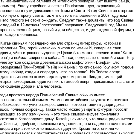
сть незначительные отличия от китайского зоопарка (Кот вместо Зайца,
апример). Еще у корейцев известен Панбэксин - дух, охраняющий
аправления в пути движения сил Тьмы и Света. В год Свиньи он стереже
осточную сторону света, так что с этого направления в 2007 году нам
ичего плохого не стоит ожидать. Следует также добавить, что год Свиньи
оследний в 12-летнем "построении" зверюшек. Следующий год Мыши
ткроет очередной цикл, новый и для общества, и для отдельной фирмы, 
ля каждого человека.
 Китае свиньям посвящено немало страниц литературы, истории и
ифологии. Так, герой китайских мифов по имени И, совершая свои
одвиги, убил страшное чудовище Цзочи (что можно перевести как "Клык-
урав") и поймал свирепого кабана Фэнси, пожиравшего людей и скот. Ещ
олее жуткое создание древнекитайской мифологии - Бинфэн. Это
воеобразный Тяни-Толкай "мэйд ин Чайна": по описанию "обликом подобе
икому кабану, сзади и спереди у него по голове". На Тибете среди
уддистов известен хозяин ада и судья мертвых Шиндже, имеющий
етырех помощников: один из них, с головой вепря, прикидывает на счета
оотношение добра и зла человека.
реди простого народа Поднебесной Свинья обычно имеет
лагопожелательный смысл. На многих китайских рисунках и вышивках
зображается могучих размеров свинья, которая тащит к двери дома
ешок, полный сокровищ. Также часто можно увидеть фигурки поросят,
ержащих во рту жемчужины - это тоже символизирует пожелания
огатства и благополучия дому. Китайцы считают, что люди, родившиеся 
од Свиньи, - добрые, прилежные и удачливые, они наделены качествами
идера и при этом охотно помогают другим. Кроме того, они легко
риспосабливаются к обстоятельствам и обладают способностью выходит