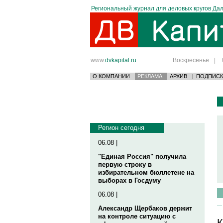
Региональный журнал для деловых кругов Дал
www.
dvkapital.ru
Воскресенье
|
О КОМПАНИИ
РЕКЛАМА
АРХИВ
|
ПОДПИСК
Регион сегодня
06.08 |
"Единая Россия" получила
первую строку в
избирательном бюллетене на
выборах в Госдуму
06.08 |
Александр Щербаков держит
на контроле ситуацию с
К