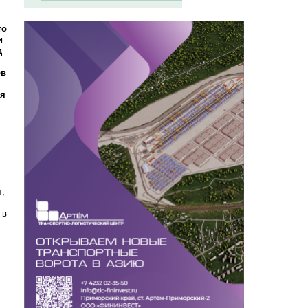
то
и
д
ов
ся
т,
 в