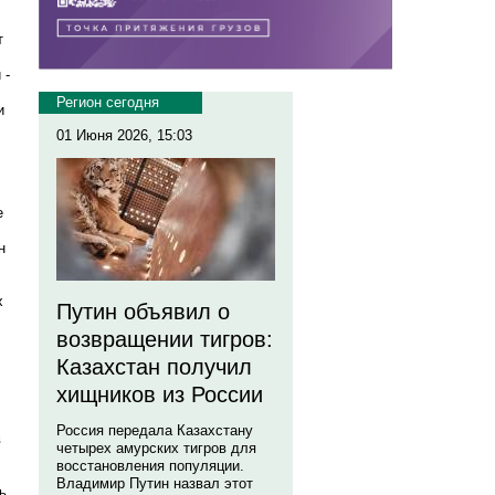
т
 -
Регион сегодня
и
01 Июня 2026, 15:03
е
н
х
Путин объявил о
возвращении тигров:
Казахстан получил
хищников из России
Россия передала Казахстану
в
четырех амурских тигров для
восстановления популяции.
Владимир Путин назвал этот
ь