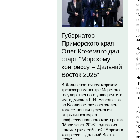
с
в
"
п
в
п
д
Губернатор
ж
Приморского края
И
Олег Кожемяко дал
о
старт "Морскому
ф
р
конгрессу – Дальний
п
Восток 2026"
Н
т
В Дальневосточном морском
н
тренажерном центре Морского
с
государственного университета
т
им. адмирала Г. И. Невельского
во Владивостоке состоялась
Г
торжественная церемония
и
открытия конкурса
с
профессионального мастерства
ч
"Море зовет 2026", одного из
"
самых ярких событий "Морского
и
конгресса – Дальний Восток
к
2026".