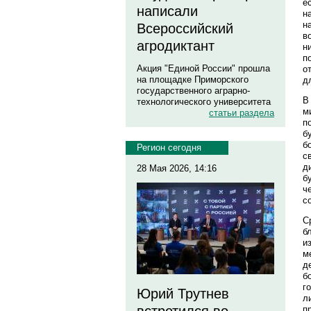
е
написали
н
н
Всероссийский
в
агродиктант
н
п
Акция "Единой России" прошла
о
на площадке Приморского
д
государственного аграрно-
В
технологического университета
м
статьи раздела
п
б
б
Регион сегодня
с
д
28 Мая 2026, 14:16
б
ч
с
С
б
и
м
д
б
г
Юрий Трутнев
л
п