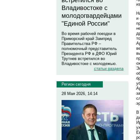
встретился во
и
Владивостоке с
Н
молодогвардейцами
и
"Единой России"
п
н
д
Во время рабочей поездки в
т
Приморский край Зампред
А
Правительства РФ –
в
полномочный представитель
в
Президента РФ в ДФО Юрий
п
Трутнев встретился во
о
Владивостоке с молодежью.
Э
статьи раздела
о
б
у
Регион сегодня
А
з
28 Мая 2026, 14:14
с
э
В
д
И
у
Е
р