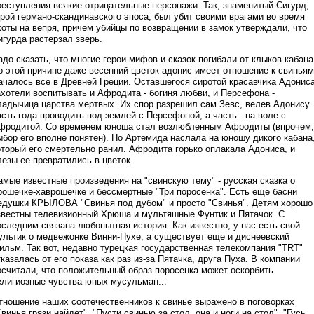
реступления всякие отрицательные персонажи. Так, знаменитый Сигурд,
ерой германо-скандинавского эпоса, был убит своими врагами во время
хоты на вепря, причем убийцы по возвращении в замок утверждали, что
игурда растерзал зверь.
адо сказать, что многие герои мифов и сказок погибали от клыков кабана
о этой причине даже весенний цветок адонис имеет отношение к свиньям
ачалось все в Древней Греции. Оставшегося сиротой красавчика Адонис
ахотели воспитывать и Афродита - богиня любви, и Персефона -
ладычица царства мертвых. Их спор разрешил сам Зевс, велев Адонису
асть года проводить под землей с Персефоной, а часть - на воле с
фродитой. Со временем юноша стал возлюбленным Афродиты (впрочем,
ыбор его вполне понятен). Но Артемида наслала на юношу дикого кабана
оторый его смертельно ранил. Афродита горько оплакала Адониса, и
лезы ее превратились в цветок.
амые известные произведения на "свинскую тему" - русская сказка о
рошечке-хаврошечке и бессмертные "Три поросенка". Есть еще басни
едушки КРЫЛОВА "Свинья под дубом" и просто "Свинья". Детям хорошо
звестны телевизионный Хрюша и мультяшные Фунтик и Пятачок. С
оследним связана любопытная история. Как известно, у нас есть свой
ультик о медвежонке Винни-Пухе, а существует еще и диснеевский
ильм. Так вот, недавно турецкая государственная телекомпания "TRT"
тказалась от его показа как раз из-за Пятачка, друга Пуха. В компании
осчитали, что положительный образ поросенка может оскорбить
елигиозные чувства юных мусульман...
тношение наших соотечественников к свинье выражено в поговорках
Свинья грязи найдет", "Пусти свинью за стол, она и ноги на стол", "Гусь