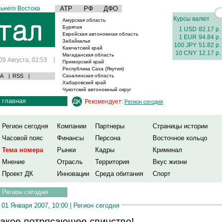
ьнего Востока
АТР
РФ
ДФО
Курсы валют
Амурская область
Бурятия
1 USD
82.17 р.
Еврейская автономная область
1 EUR
94.84 р.
Забайкалье
100 JPY
51.82 р.
Камчатский край
10 CNY
12.17 р.
Магаданская область
09 Августа, 02:53
|
Приморский край
Республика Саха (Якутия)
А
|
RSS
|
Сахалинская область
Хабаровский край
Чукотский автономный округ
главная
Рекомендует:
Регион сегодня
Регион сегодня
Компании
Партнеры
Страницы истории
Часовой пояс
Финансы
Персона
Восточное кольцо
Тема номера
Рынки
Кадры
Криминал
Мнение
Отрасль
Территория
Вкус жизни
Проект ДК
Инновации
Среда обитания
Спорт
Регион сегодня
01 Января 2007, 10:00 |
Регион сегодня
акое потрясающее свинство!