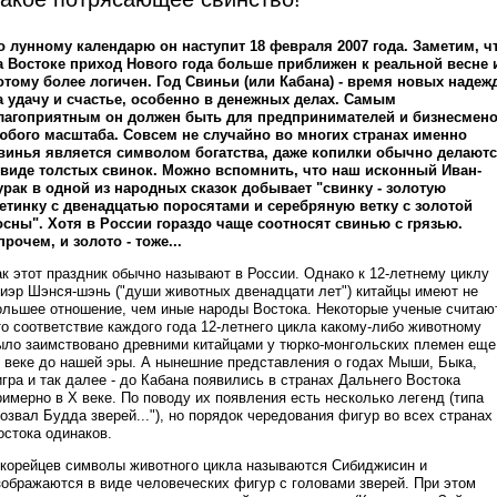
о лунному календарю он наступит 18 февраля 2007 года. Заметим, ч
а Востоке приход Нового года больше приближен к реальной весне 
отому более логичен. Год Свиньи (или Кабана) - время новых надеж
а удачу и счастье, особенно в денежных делах. Самым
лагоприятным он должен быть для предпринимателей и бизнесмен
юбого масштаба. Совсем не случайно во многих странах именно
винья является символом богатства, даже копилки обычно делают
 виде толстых свинок. Можно вспомнить, что наш исконный Иван-
урак в одной из народных сказок добывает "свинку - золотую
етинку с двенадцатью поросятами и серебряную ветку с золотой
осны". Хотя в России гораздо чаще соотносят свинью с грязью.
прочем, и золото - тоже...
ак этот праздник обычно называют в России. Однако к 12-летнему циклу
иэр Шэнся-шэнь ("души животных двенадцати лет") китайцы имеют не
ольшее отношение, чем иные народы Востока. Некоторые ученые считаю
то соответствие каждого года 12-летнего цикла какому-либо животному
ыло заимствовано древними китайцами у тюрко-монгольских племен еще
II веке до нашей эры. А нынешние представления о годах Мыши, Быка,
игра и так далее - до Кабана появились в странах Дальнего Востока
римерно в X веке. По поводу их появления есть несколько легенд (типа
позвал Будда зверей..."), но порядок чередования фигур во всех странах
остока одинаков.
 корейцев символы животного цикла называются Сибиджисин и
зображаются в виде человеческих фигур с головами зверей. При этом