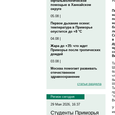
офтальмологической
помощью в Ханкайском
округе
П
н
05.08 |
п
н
Первое дыхание осени:
б
температура в Приморье
л
опустится до +8 °C
С
04.08 |
в
д
Жара до +35: что ждет
щ
Приморье после тропических
с
дождей
В
03.08 |
Т
Ш
Москва помогает развивать
б
отечественное
ч
здравоохранение
б
I
статьи раздела
Т
п
"
Регион сегодня
В
29 Мая 2026, 16:37
У
и
Студенты Приморья