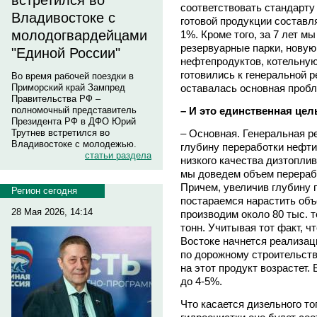
встретился во
соответствовать стандарту
Владивостоке с
готовой продукции составля
молодогвардейцами
1%. Кроме того, за 7 лет м
резервуарные парки, новую
"Единой России"
нефтепродуктов, котельную
готовились к генеральной 
Во время рабочей поездки в
оставалась основная пробл
Приморский край Зампред
Правительства РФ –
– И это единственная цел
полномочный представитель
Президента РФ в ДФО Юрий
– Основная. Генеральная р
Трутнев встретился во
Владивостоке с молодежью.
глубину переработки нефти
статьи раздела
низкого качества дизтоплив
мы доведем объем переработ
Причем, увеличив глубину 
Регион сегодня
постараемся нарастить об
28 Мая 2026, 14:14
производим около 80 тыс. т
тонн. Учитывая тот факт, 
Востоке начнется реализац
по дорожному строительств
на этот продукт возрастет.
до 4-5%.
Что касается дизельного то