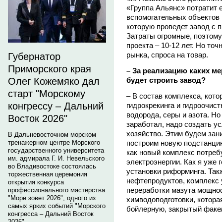
«Группа Альянс» потратит 
вспомогательных объектов 
которую проведет завод с 
Затраты огромные, поэтому
проекта – 10-12 лет. Но то
рынка, спроса на товар.
Губернатор
Приморского края
– За реализацию каких м
будет строить завод?
Олег Кожемяко дал
старт "Морскому
– В состав комплекса, кото
конгрессу – Дальний
гидрокрекинга и гидроочист
водорода, серы и азота. Но
Восток 2026"
заработал, надо создать у
хозяйство. Этим будем зан
В Дальневосточном морском
построим новую подстанцию
тренажерном центре Морского
государственного университета
как новый комплекс потреб
им. адмирала Г. И. Невельского
электроэнергии. Как я уже
во Владивостоке состоялась
установки риформинга. Так
торжественная церемония
нефтепродуктов, комплекс 
открытия конкурса
переработки мазута мощност
профессионального мастерства
"Море зовет 2026", одного из
химводоподготовки, котора
самых ярких событий "Морского
бойлерную, закрытый факе
конгресса – Дальний Восток
2026".