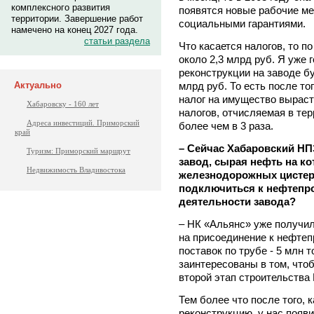
комплексного развития
появятся новые рабочие ме
территории. Завершение работ
социальными гарантиями.
намечено на конец 2027 года.
статьи раздела
Что касается налогов, то п
около 2,3 млрд руб. Я уже 
реконструкции на заводе б
млрд руб. То есть после то
Актуально
налог на имущество выраст
Хабаровску - 160 лет
налогов, отчисляемая в те
Адреса инвестиций. Приморский
более чем в 3 раза.
край
– Сейчас Хабаровский НП
Туризм: Приморский маршрут
завод, сырая нефть на ко
Недвижимость Владивостока
железнодорожных цистер
подключиться к нефтепро
деятельности завода?
– НК «Альянс» уже получил
на присоединение к нефте
поставок по трубе - 5 млн т
заинтересованы в том, что
второй этап строительства
Тем более что после того,
реконструкцию, у нас появ