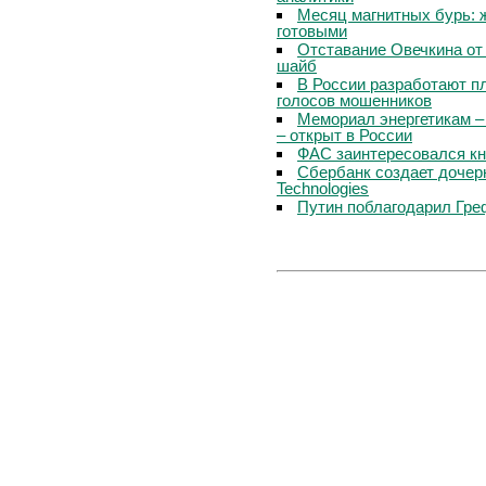
Месяц магнитных бурь: 
готовыми
Отставание Овечкина от 
шайб
В России разработают п
голосов мошенников
Мемориал энергетикам –
– открыт в России
ФАС заинтересовался кн
Сбербанк создает дочер
Technologies
Путин поблагодарил Гре