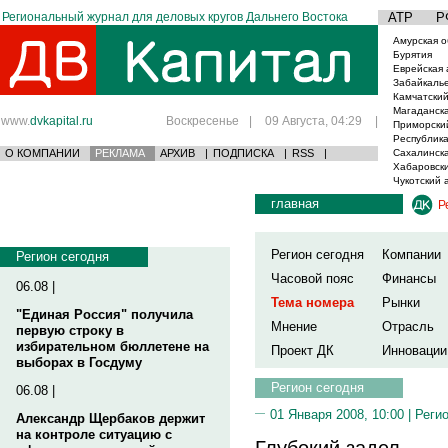
Региональный журнал для деловых кругов Дальнего Востока
АТР
Р
Амурская о
Бурятия
Еврейская 
Забайкаль
Камчатский
Магаданска
www.
dvkapital.ru
Воскресенье
|
09 Августа, 04:29
|
Приморски
Республика
О КОМПАНИИ
РЕКЛАМА
АРХИВ
|
ПОДПИСКА
|
RSS
|
Сахалинска
Хабаровски
Чукотский 
главная
Р
Регион сегодня
Компании
Регион сегодня
Часовой пояс
Финансы
06.08 |
Тема номера
Рынки
"Единая Россия" получила
Мнение
Отрасль
первую строку в
избирательном бюллетене на
Проект ДК
Инновации
выборах в Госдуму
Регион сегодня
06.08 |
01 Января 2008, 10:00 |
Реги
Александр Щербаков держит
на контроле ситуацию с
Глубокий задел