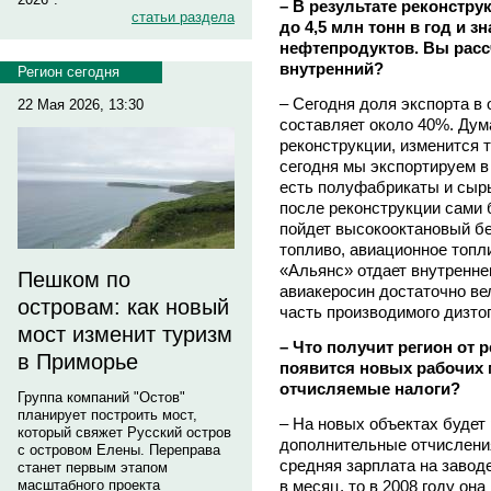
– В результате реконстр
статьи раздела
до 4,5 млн тонн в год и 
нефтепродуктов. Вы расс
внутренний?
Регион сегодня
– Сегодня доля экспорта в
22 Мая 2026, 13:30
составляет около 40%. Дума
реконструкции, изменится т
сегодня мы экспортируем в
есть полуфабрикаты и сырь
после реконструкции сами 
пойдет высокооктановый бе
топливо, авиационное топли
«Альянс» отдает внутреннем
Пешком по
авиакеросин достаточно ве
островам: как новый
часть производимого дизто
мост изменит туризм
– Что получит регион от 
в Приморье
появится новых рабочих 
отчисляемые налоги?
Группа компаний "Остов"
планирует построить мост,
– На новых объектах будет 
который свяжет Русский остров
дополнительные отчисления
с островом Елены. Переправа
средняя зарплата на заводе
станет первым этапом
в месяц, то в 2008 году она
масштабного проекта