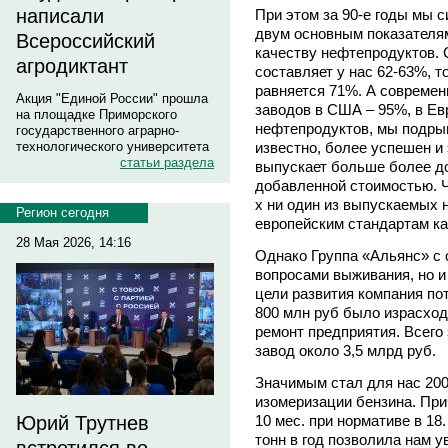
написали
При этом за 90-е годы мы с
двум основным показателям
Всероссийский
качеству нефтепродуктов. 
агродиктант
составляет у нас 62-63%, т
равняется 71%. А совреме
Акция "Единой России" прошла
заводов в США – 95%, в Ев
на площадке Приморского
нефтепродуктов, мы подры
государственного аграрно-
известно, более успешен и 
технологического университета
статьи раздела
выпускает больше более до
добавленной стоимостью. Чт
х ни один из выпускаемых 
Регион сегодня
европейским стандартам ка
28 Мая 2026, 14:16
Однако Группа «Альянс» с 
вопросами выживания, но и 
цели развития компания пот
800 млн руб было израсход
ремонт предприятия. Всего 
завод около 3,5 млрд руб.
Значимым стал для нас 200
изомеризации бензина. При
10 мес. при нормативе в 18
Юрий Трутнев
тонн в год позволила нам у