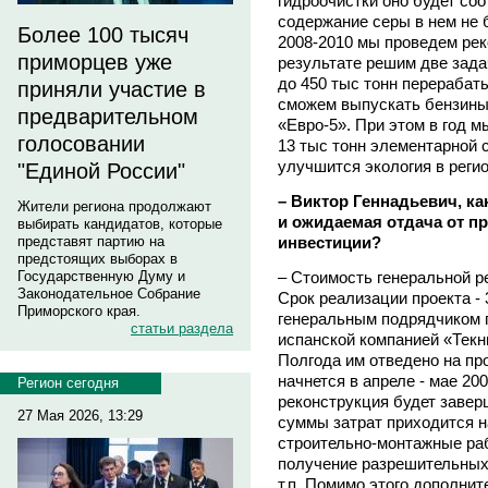
гидроочистки оно будет соо
содержание серы в нем не 
Более 100 тысяч
2008-2010 мы проведем рек
приморцев уже
результате решим две зада
до 450 тыс тонн перерабаты
приняли участие в
сможем выпускать бензины 
предварительном
«Евро-5». При этом в год м
голосовании
13 тыс тонн элементарной 
улучшится экология в регио
"Единой России"
– Виктор Геннадьевич, к
Жители региона продолжают
и ожидаемая отдача от пр
выбирать кандидатов, которые
инвестиции?
представят партию на
предстоящих выборах в
– Стоимость генеральной р
Государственную Думу и
Законодательное Собрание
Срок реализации проекта - 3
Приморского края.
генеральным подрядчиком п
статьи раздела
испанской компанией «Текн
Полгода им отведено на пр
начнется в апреле - мае 200
Регион сегодня
реконструкция будет завер
27 Мая 2026, 13:29
суммы затрат приходится на
строительно-монтажные раб
получение разрешительных 
т.п. Помимо этого дополнит