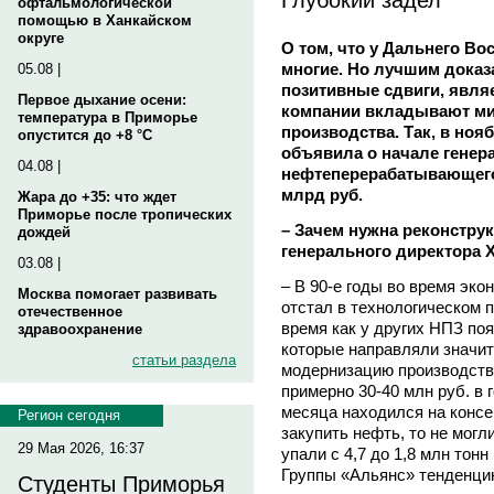
офтальмологической
помощью в Ханкайском
округе
О том, что у Дальнего Во
многие. Но лучшим доказа
05.08 |
позитивные сдвиги, являе
Первое дыхание осени:
компании вкладывают ми
температура в Приморье
производства. Так, в ноя
опустится до +8 °C
объявила о начале генер
04.08 |
нефтеперерабатывающего 
млрд руб.
Жара до +35: что ждет
Приморье после тропических
– Зачем нужна реконструк
дождей
генерального директора 
03.08 |
– В 90-е годы во время эко
Москва помогает развивать
отстал в технологическом п
отечественное
время как у других НПЗ по
здравоохранение
которые направляли значи
статьи раздела
модернизацию производства
примерно 30-40 млн руб. в 
месяца находился на консе
Регион сегодня
закупить нефть, то не мог
29 Мая 2026, 16:37
упали с 4,7 до 1,8 млн тонн
Группы «Альянс» тенденцию
Студенты Приморья