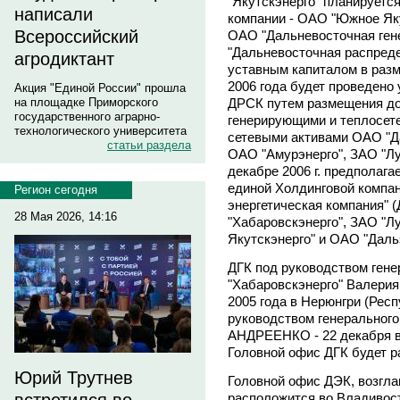
"Якутскэнерго" планируетс
написали
компании - ОАО "Южное Як
Всероссийский
ОАО "Дальневосточная ген
"Дальневосточная распреде
агродиктант
уставным капиталом в разм
2006 года будет проведено
Акция "Единой России" прошла
ДРСК путем размещения до
на площадке Приморского
государственного аграрно-
генерирующими и теплосет
технологического университета
сетевыми активами ОАО "Да
статьи раздела
ОАО "Амурэнерго", ЗАО "Л
декабре 2006 г. предполага
единой Холдинговой компа
Регион сегодня
энергетическая компания" 
28 Мая 2026, 14:16
"Хабаровскэнерго", ЗАО "
Якутскэнерго" и ОАО "Даль
ДГК под руководством ген
"Хабаровскэнерго" Валерия
2005 года в Нерюнгри (Рес
руководством генеральног
АНДРЕЕНКО - 22 декабря в
Головной офис ДГК будет р
Юрий Трутнев
Головной офис ДЭК, возгла
расположится во Владивос