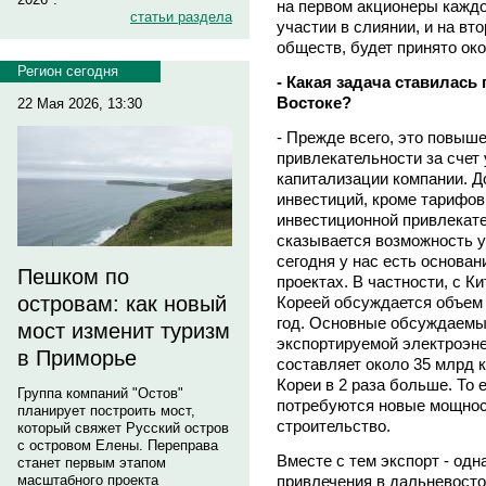
на первом акционеры кажд
статьи раздела
участии в слиянии, и на вт
обществ, будет принято ок
Регион сегодня
- Какая задача ставилась
Востоке?
22 Мая 2026, 13:30
- Прежде всего, это повыш
привлекательности за счет
капитализации компании. Д
инвестиций, кроме тарифов, 
инвестиционной привлекат
сказывается возможность у
сегодня у нас есть основа
Пешком по
проектах. В частности, с К
островам: как новый
Кореей обсуждается объем 
год. Основные обсуждаемы
мост изменит туризм
экспортируемой электроэне
в Приморье
составляет около 35 млрд к
Кореи в 2 раза больше. То 
Группа компаний "Остов"
потребуются новые мощност
планирует построить мост,
строительство.
который свяжет Русский остров
с островом Елены. Переправа
Вместе с тем экспорт - од
станет первым этапом
привлечения в дальневосто
масштабного проекта