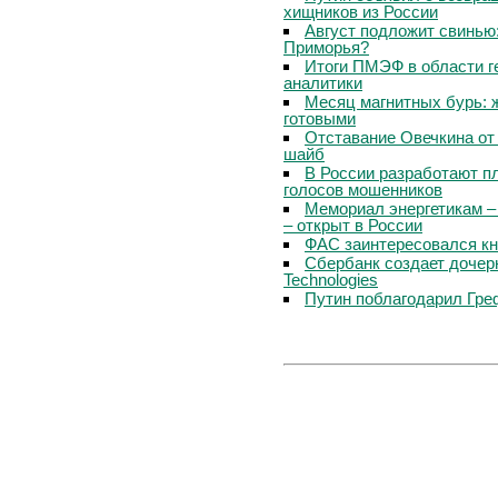
хищников из России
Август подложит свинью:
Приморья?
Итоги ПМЭФ в области г
аналитики
Месяц магнитных бурь: 
готовыми
Отставание Овечкина от 
шайб
В России разработают п
голосов мошенников
Мемориал энергетикам –
– открыт в России
ФАС заинтересовался кн
Сбербанк создает дочер
Technologies
Путин поблагодарил Гре