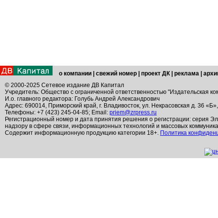
о компании
|
свежий номер
|
проект ДК
|
реклама
|
архи
© 2000-2025 Сетевое издание ДВ Капитал
Учредитель: Общество с ограниченной ответственностью "Издательская ко
И.о. главного редактора: Голубь Андрей Александрович
Адрес: 690014, Приморский край, г. Владивосток, ул. Некрасовская д. 36 «Б»
Телефоны: +7 (423) 245-04-85; Email:
priem@zrpress.ru
Регистрационный номер и дата принятия решения о регистрации: серия Эл
надзору в сфере связи, информационных технологий и массовых коммуник
Содержит информационную продукцию категории 18+.
Политика конфиден