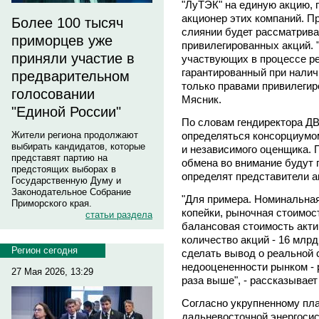
"ЛуТЭК" на единую акцию,
акционер этих компаний. П
Более 100 тысяч
слиянии будет рассматрива
приморцев уже
привилегированных акций. "
приняли участие в
участвующих в процессе р
гарантированный при налич
предварительном
только правами привилегиро
голосовании
Мясник.
"Единой России"
По словам гендиректора Д
определяться консорциумом
Жители региона продолжают
выбирать кандидатов, которые
и независимого оценщика.
представят партию на
обмена во внимание будут 
предстоящих выборах в
определят представители а
Государственную Думу и
Законодательное Собрание
"Для примера. Номинальная
Приморского края.
копейки, рыночная стоимость
статьи раздела
балансовая стоимость акти
количество акций - 16 млр
Регион сегодня
сделать вывод о реальной 
недооцененности рынком - р
27 Мая 2026, 13:29
раза выше", - рассказывает
Согласно укрупненному пл
дальневосточной энергоси