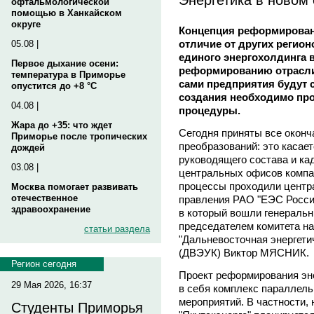
офтальмологической
помощью в Ханкайском
округе
Концепция реформировани
отличие от других регион
05.08 |
единого энергохолдинга в
Первое дыхание осени:
реформированию отрасли 
температура в Приморье
сами предприятия будут 
опустится до +8 °C
создания необходимо пр
04.08 |
процедуры.
Жара до +35: что ждет
Сегодня приняты все окон
Приморье после тропических
преобразований: это касае
дождей
руководящего состава и ка
03.08 |
центральных офисов компан
процессы проходили центр
Москва помогает развивать
отечественное
правления РАО "ЕЭС Росси
здравоохранение
в который вошли генераль
председателем комитета н
статьи раздела
"Дальневосточная энергет
(ДВЭУК) Виктор МЯСНИК.
Регион сегодня
Проект реформирования эн
29 Мая 2026, 16:37
в себя комплекс параллел
мероприятий. В частности,
Студенты Приморья