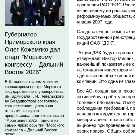
правления РАО "ЕЭС Росс
вынесенному на рассмотрен
реформируемых обществ, с
января 2007 года.
Следовательно, обмен акци
Губернатор
государственной регистрац
Приморского края
акций ОАО "ДЭК".
Олег Кожемяко дал
"Акции ДЭК будут торговат
старт "Морскому
утверждает Виктор Мясник. 
конгрессу – Дальний
важнейший показатель ее с
на ожидания инвесторов и 
Восток 2026"
единственно объективной и
компании. Это одна из гла
В Дальневосточном морском
тренажерном центре Морского
Все АО, созданные в проце
государственного университета
активнейшую работу по про
им. адмирала Г. И. Невельского
во Владивостоке состоялась
торговых площадках. И мог
торжественная церемония
соблюдения требований, п
открытия конкурса
успешно котируются на то
профессионального мастерства
миноритариев - право собст
"Море зовет 2026", одного из
акционер при проведении 
самых ярких событий "Морского
конгресса – Дальний Восток
своих правах. Общих собра
2026".