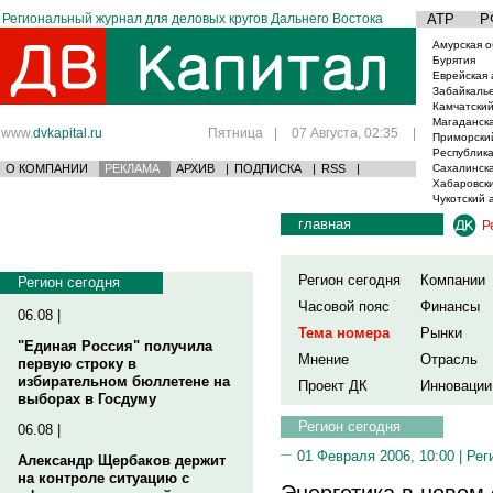
Региональный журнал для деловых кругов Дальнего Востока
АТР
Р
Амурская о
Бурятия
Еврейская 
Забайкаль
Камчатский
Магаданска
www.
dvkapital.ru
Пятница
|
07 Августа, 02:35
|
Приморски
Республика
О КОМПАНИИ
РЕКЛАМА
АРХИВ
|
ПОДПИСКА
|
RSS
|
Сахалинска
Хабаровски
Чукотский 
главная
Р
Регион сегодня
Компании
Регион сегодня
Часовой пояс
Финансы
06.08 |
Тема номера
Рынки
"Единая Россия" получила
Мнение
Отрасль
первую строку в
избирательном бюллетене на
Проект ДК
Инновации
выборах в Госдуму
Регион сегодня
06.08 |
01 Февраля 2006, 10:00 |
Рег
Александр Щербаков держит
на контроле ситуацию с
Энергетика в новом 