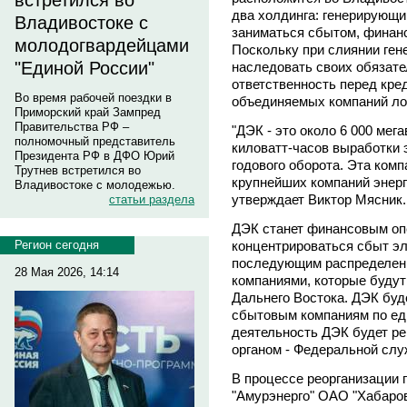
встретился во
два холдинга: генерирующи
Владивостоке с
заниматься сбытом, финан
молодогвардейцами
Поскольку при слиянии ген
"Единой России"
наследовать своих обязател
ответственность перед кре
Во время рабочей поездки в
объединяемых компаний ло
Приморский край Зампред
Правительства РФ –
"ДЭК - это около 6 000 мег
полномочный представитель
киловатт-часов выработки 
Президента РФ в ДФО Юрий
годового оборота. Эта комп
Трутнев встретился во
крупнейших компаний энерге
Владивостоке с молодежью.
утверждает Виктор Мясник.
статьи раздела
ДЭК станет финансовым опе
концентрироваться сбыт эл
Регион сегодня
последующим распределен
28 Мая 2026, 14:14
компаниями, которые будут
Дальнего Востока. ДЭК буд
сбытовым компаниям по ед
деятельность ДЭК будет р
органом - Федеральной слу
В процессе реорганизации 
"Амурэнерго" ОАО "Хабаро