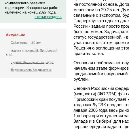
комплексного развития
на постоянной основе. Дог
территории. Завершение работ
менее чем на 20-25 лет. Ду
намечено на конец 2027 года.
связанные с экспортом, бу
статьи раздела
Подчеркну: эта сделка дол
России - задачи просто про
быть не может. Задача, кот
Актуально
статус государственной, - 
участвовать в этом проект
Хабаровску - 160 лет
Решения о воплощении этог
Адреса инвестиций. Приморский
правительства.
край
Основная проблема, котор
Туризм: Приморский маршрут
начальном этапе формирова
Недвижимость Владивостока
продаваемой и покупаемой 
рублей.
Сегодня Российский федер
(мощности) (ФОРЭМ) факти
Приморский край покупает к
тогда как ЛуТЭК продает тот
января 2006 года весь рын
1 января при вступлении за
Западе и в Сибири" для нас
первоочередная задача - ре