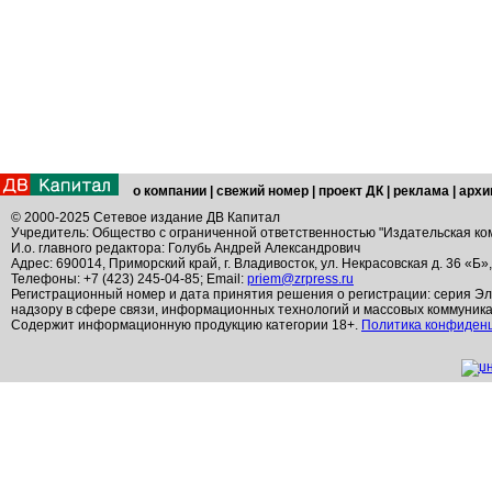
о компании
|
свежий номер
|
проект ДК
|
реклама
|
архи
© 2000-2025 Сетевое издание ДВ Капитал
Учредитель: Общество с ограниченной ответственностью "Издательская ко
И.о. главного редактора: Голубь Андрей Александрович
Адрес: 690014, Приморский край, г. Владивосток, ул. Некрасовская д. 36 «Б»
Телефоны: +7 (423) 245-04-85; Email:
priem@zrpress.ru
Регистрационный номер и дата принятия решения о регистрации: серия Эл
надзору в сфере связи, информационных технологий и массовых коммуник
Содержит информационную продукцию категории 18+.
Политика конфиден