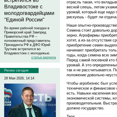
встретился во
отрасль такая, что вкладыв
Владивостоке с
весной сеешь, летом ухаж
урожай, который еще надо 
молодогвардейцами
рискуешь - будет ли отдача
"Единой России"
Наше опытно-производстве
Во время рабочей поездки в
Семена стоят довольно доро
Приморский край Зампред
зерно. Агрофирмы приобрет
Правительства РФ –
хотят, а из-за отсутствия с
полномочный представитель
приобретение семян выделя
Президента РФ в ДФО Юрий
Трутнев встретился во
начинают приобретать толь
Владивостоке с молодежью.
годы, когда семена всю зим
статьи раздела
Перед самой посевной кто б
урожай. А это определенный
так и не рассчитывается. 
Регион сегодня
положение довольно неуст
28 Мая 2026, 14:14
Чтобы агробизнес был усп
техническое и финансовое 
есть. Навыки населения воз
экономической системы, ко
производительным. Выстраи
должно государство.
Теги: