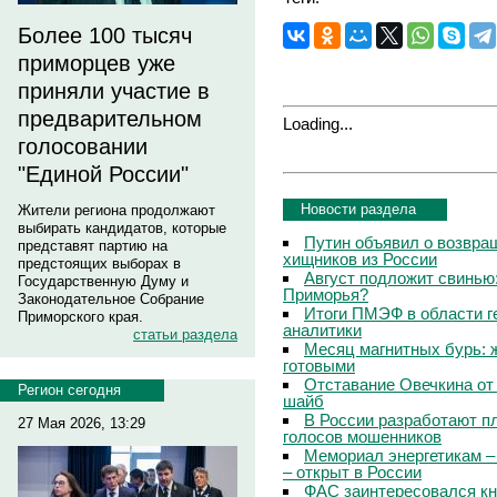
Более 100 тысяч
приморцев уже
приняли участие в
предварительном
Loading...
голосовании
"Единой России"
Новости раздела
Жители региона продолжают
выбирать кандидатов, которые
Путин объявил о возвращ
представят партию на
хищников из России
предстоящих выборах в
Август подложит свинью:
Государственную Думу и
Приморья?
Законодательное Собрание
Итоги ПМЭФ в области г
Приморского края.
аналитики
статьи раздела
Месяц магнитных бурь: 
готовыми
Отставание Овечкина от 
Регион сегодня
шайб
В России разработают п
27 Мая 2026, 13:29
голосов мошенников
Мемориал энергетикам –
– открыт в России
ФАС заинтересовался кн