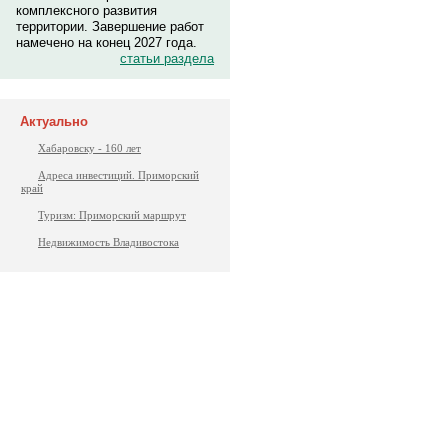
комплексного развития
территории. Завершение работ
намечено на конец 2027 года.
статьи раздела
Актуально
Хабаровску - 160 лет
Адреса инвестиций. Приморский
край
Туризм: Приморский маршрут
Недвижимость Владивостока