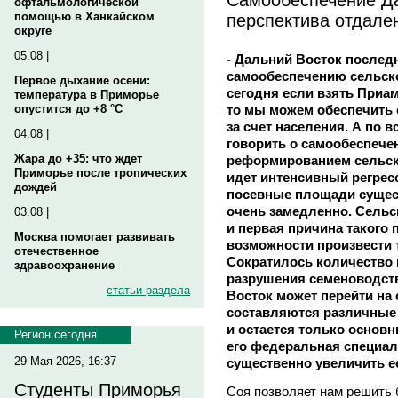
офтальмологической
перспектива отдале
помощью в Ханкайском
округе
05.08 |
- Дальний Восток последн
самообеспечению сельск
Первое дыхание осени:
сегодня если взять Приа
температура в Приморье
то мы можем обеспечить 
опустится до +8 °C
за счет населения. А по 
04.08 |
говорить о самообеспече
Жара до +35: что ждет
реформированием сельск
Приморье после тропических
идет интенсивный регресс
дождей
посевные площади сущест
очень замедленно. Сельск
03.08 |
и первая причина такого 
Москва помогает развивать
возможности произвести 
отечественное
Сократилось количество 
здравоохранение
разрушения семеноводст
статьи раздела
Восток может перейти на 
составляются различные 
и остается только основн
Регион сегодня
его федеральная специал
29 Мая 2026, 16:37
существенно увеличить е
Студенты Приморья
Соя позволяет нам решить 