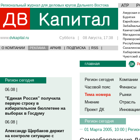
Региональный журнал для деловых кругов Дальнего Востока
АТР
Р
Амурская о
Бурятия
Еврейская 
Забайкаль
Камчатский
Магаданска
www.
dvkapital.ru
Суббота
|
08 Августа, 17:38
|
Приморски
Республика
О КОМПАНИИ
РЕКЛАМА
АРХИВ
|
ПОДПИСКА
|
RSS
|
Сахалинска
Хабаровски
Чукотский 
главная
Р
Регион сегодня
Компании
Регион сегодня
Часовой пояс
Финансы
06.08 |
Тема номера
Рынки
"Единая Россия" получила
Мнение
Отрасль
первую строку в
избирательном бюллетене на
Проект ДК
Инновации
выборах в Госдуму
Регион сегодня
06.08 |
01 Марта 2005, 10:00 |
Регио
Александр Щербаков держит
на контроле ситуацию с
Самообеспечение Да