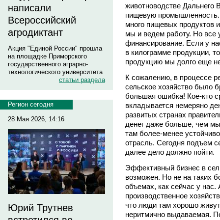
животноводстве Дальнего В
написали
пищевую промышленность. 
Всероссийский
много пищевых продуктов и
агродиктант
мы и ведем работу. Но все 
финансирование. Если у на
Акция "Единой России" прошла
в килограмме продукции, т
на площадке Приморского
продукцию мы долго еще н
государственного аграрно-
технологического университета
К сожалению, в процессе р
статьи раздела
сельское хозяйство было б
большая ошибка! Кое-кто с
Регион сегодня
вкладывается немеряно дене
развитых странах правител
28 Мая 2026, 14:16
денег даже больше, чем мы
там более-менее устойчиво
отрасль. Сегодня подъем с
далее дело должно пойти.
Эффективный бизнес в сел
возможен. Но не на таких 
объемах, как сейчас у нас. 
производственное хозяйств
что люди там хорошо живут
Юрий Трутнев
неритмично выдаваемая. П