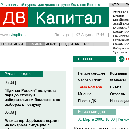
Региональный журнал для деловых кругов Дальнего Востока
АТР
Р
Амурская о
Бурятия
Еврейская 
Забайкаль
Камчатский
Магаданска
www.
dvkapital.ru
Пятница
|
07 Августа, 17:46
|
Приморски
Республика
О КОМПАНИИ
РЕКЛАМА
АРХИВ
|
ПОДПИСКА
|
RSS
|
Сахалинска
Хабаровски
Чукотский 
главная
Р
Регион сегодня
Компании
Регион сегодня
Часовой пояс
Финансы
06.08 |
Тема номера
Рынки
"Единая Россия" получила
Мнение
Отрасль
первую строку в
избирательном бюллетене на
Проект ДК
Инновации
выборах в Госдуму
Регион сегодня
06.08 |
01 Марта 2006, 10:00 |
Регио
Александр Щербаков держит
на контроле ситуацию с
Красиво жать не за