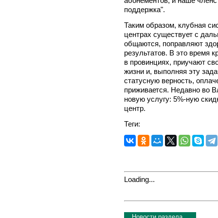
абонементов, и наше членст
поддержка".
Таким образом, клубная си
центрах существует с дал
общаются, поправляют здо
результатов. В это время к
в провинциях, приучают св
жизни и, выполняя эту зад
статусную верность, оплаче
приживается. Недавно во 
новую услугу: 5%-ную скидк
центр.
Теги:
Loading...
Новости раздела