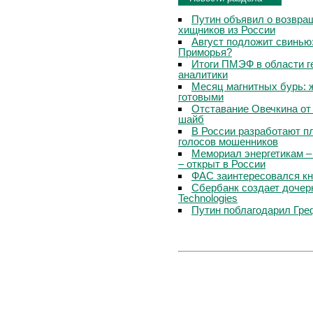
Путин объявил о возвращ
хищников из России
Август подложит свинью:
Приморья?
Итоги ПМЭФ в области г
аналитики
Месяц магнитных бурь: 
готовыми
Отставание Овечкина от 
шайб
В России разработают п
голосов мошенников
Мемориал энергетикам –
– открыт в России
ФАС заинтересовался кн
Сбербанк создает дочер
Technologies
Путин поблагодарил Гре