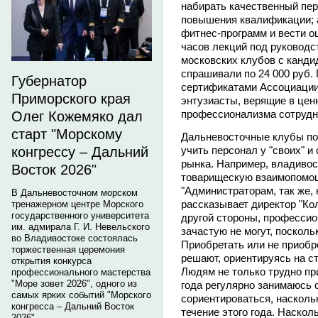
набирать качественный пер
повышения квалификации; 
фитнес-программ и вести о
часов лекций под руковод
московских клубов с канди
спрашивали по 24 000 руб. 
Губернатор
сертификатами Ассоциации
Приморского края
энтузиасты, верящие в цен
профессионализма сотрудн
Олег Кожемяко дал
старт "Морскому
Дальневосточные клубы по
учить персонал у "своих" и
конгрессу – Дальний
рынка. Например, владиво
Восток 2026"
товарищескую взаимопомощ
"Администраторам, так же, 
В Дальневосточном морском
рассказывает директор "К
тренажерном центре Морского
государственного университета
другой стороны, профессио
им. адмирала Г. И. Невельского
зачастую не могут, посколь
во Владивостоке состоялась
Приобретать или не приобре
торжественная церемония
решают, ориентируясь на с
открытия конкурса
Людям не только трудно при
профессионального мастерства
"Море зовет 2026", одного из
года регулярно занимаюсь 
самых ярких событий "Морского
сориентироваться, насколь
конгресса – Дальний Восток
течение этого года. Наскол
2026".