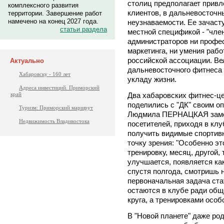
столиц предполагает привл
комплексного развития
клиентов, в дальневосточ
территории. Завершение работ
намечено на конец 2027 года.
неузнаваемости. Ее зачасту
статьи раздела
местной спецификой - "член
администраторов ни профе
маркетинга, ни умения рабо
российской ассоциации. В
Актуально
дальневосточного фитнеса
Хабаровску - 160 лет
укладу жизни.
Адреса инвестиций. Приморский
Два хабаровских фитнес-це
край
поделились с "ДК" своим о
Туризм: Приморский маршрут
Людмила ПЕРНАЦКАЯ замети
Недвижимость Владивостока
посетителей, приходя в клу
получить видимые спортивн
точку зрения: "Особенно эт
тренировку, месяц, другой,
улучшается, появляется ка
спустя полгода, смотришь н
первоначальная задача ста
остаются в клубе ради общ
круга, а тренировками особ
В "Новой планете" даже ро