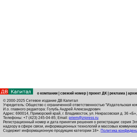
о компании
|
свежий номер
|
проект ДК
|
реклама
|
архи
© 2000-2025 Сетевое издание ДВ Капитал
Учредитель: Общество с ограниченной ответственностью "Издательская ко
И.о. главного редактора: Голубь Андрей Александрович
Адрес: 690014, Приморский край, г. Владивосток, ул. Некрасовская д. 36 «Б»
Телефоны: +7 (423) 245-04-85; Email:
priem@zrpress.ru
Регистрационный номер и дата принятия решения о регистрации: серия Эл
надзору в сфере связи, информационных технологий и массовых коммуник
Содержит информационную продукцию категории 18+.
Политика конфиден