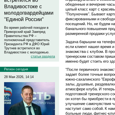
встретился во
обеденные и вечерние час
Владивостоке с
целый класс карт с красив
молодогвардейцами
"Полуночник". Бывают карт
"Единой России"
фиксированными и свобод
посещений. Но, не будем н
Во время рабочей поездки в
банального повышения прод
Приморский край Зампред
размеренной продажи услуг,
Правительства РФ –
полномочный представитель
Задача барышни на телефо
Президента РФ в ДФО Юрий
если клиент нашел время и
Трутнев встретился во
знакомства с клубом. В про
Владивостоке с молодежью.
тренерским составом прише
статьи раздела
именно будет стоить его зд
"После первичного знакомс
Регион сегодня
задает более точные вопро
28 Мая 2026, 14:14
южно-сахалинского "Еврофи
залы, душевые, раздевалки
атмосфере клуба. И теперь
подготовкой тренерского со
он хотел бы приобрести в п
улучшение самочувствия чл
наступит само собой. К нам
больные люди, фитнес-клуб