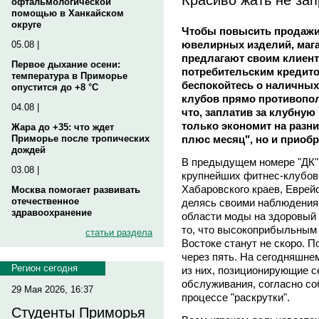
офтальмологической
помощью в Ханкайском
округе
Чтобы повысить продажи 
ювелирных изделий, мага
05.08 |
предлагают своим клиен
Первое дыхание осени:
потребительским кредитом
температура в Приморье
беспокойтесь о наличных"
опустится до +8 °C
клубов прямо противопол
04.08 |
что, заплатив за клубную 
только экономит на разн
Жара до +35: что ждет
плюс месяц", но и приобр
Приморье после тропических
дождей
В предыдущем номере "ДК" 
03.08 |
крупнейших фитнес-клубов 
Хабаровского краев, Еврей
Москва помогает развивать
отечественное
делясь своими наблюдения
здравоохранение
области моды на здоровый о
то, что высокоприбыльным
статьи раздела
Востоке станут не скоро. 
через пять. На сегодняшне
Регион сегодня
из них, позиционирующие с
обслуживания, согласно со
29 Мая 2026, 16:37
процессе "раскрутки".
Студенты Приморья