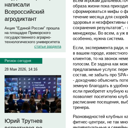
Всем игрокам дальневосточ
написали
образа жизни пока приходи
Всероссийский
сформироваться мифы о фи
течение месяца для скоре
агродиктант
здоровья и неэффективны с
сохранения результатов", 
Акция "Единой России" прошла
менеджеры. Во всем, а уж 
на площадке Приморского
государственного аграрно-
особенно, нужна система.
технологического университета
статьи раздела
Если, эксперимента ради, 
в вашем городе, известног
клиентов, то на звонок не
Регион сегодня
голосом. Ее задача как мо
предлагаемые услуги: пере
28 Мая 2026, 14:16
состав, не забыть про SPA-
- доходчиво объяснить пот
земную благодать в удобно
если приобретет клубную ка
позволяет посетителю клуб
расписание посещения, выб
тренера.
Разновидностей клубных к
Юрий Трутнев
фитнес-центрах, не так мно
индивидуальные и семейные