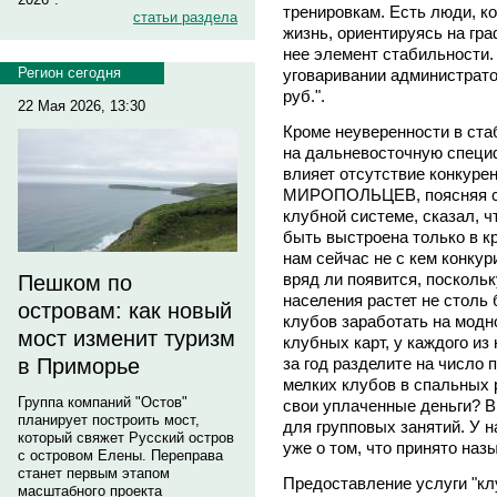
тренировкам. Есть люди, к
статьи раздела
жизнь, ориентируясь на гр
нее элемент стабильности.
Регион сегодня
уговаривании администрато
руб.".
22 Мая 2026, 13:30
Кроме неуверенности в ст
на дальневосточную специ
влияет отсутствие конкуре
МИРОПОЛЬЦЕВ, поясняя св
клубной системе, сказал, 
быть выстроена только в кр
нам сейчас не с кем конкури
вряд ли появится, посколь
Пешком по
населения растет не столь
островам: как новый
клубов заработать на модн
мост изменит туризм
клубных карт, у каждого из
за год разделите на число
в Приморье
мелких клубов в спальных 
Группа компаний "Остов"
свои уплаченные деньги? В
планирует построить мост,
для групповых занятий. У н
который свяжет Русский остров
уже о том, что принято наз
с островом Елены. Переправа
станет первым этапом
Предоставление услуги "клу
масштабного проекта