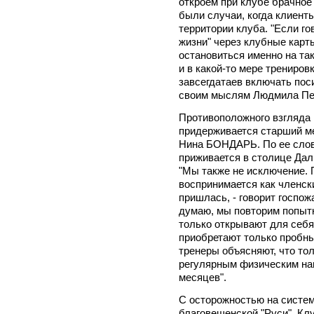
откроем при клубе брачное
были случаи, когда клиент
территории клуба. "Если го
жизни" через клубные карты
остановиться именно на так
и в какой-то мере трениров
завсегдатаев включать поси
своим мыслям Людмила Пе
Противоположного взгляда 
придерживается старший м
Нина БОНДАРЬ. По ее слов
приживается в столице Дал
"Мы также не исключение. 
воспринимается как членски
пришлась, - говорит госпожа
думаю, мы повторим попытк
только открывают для себя
приобретают только пробны
тренеры объясняют, что то
регулярным физическим наг
месяцев".
С осторожностью на систем
благовещенской "Руси". Клу