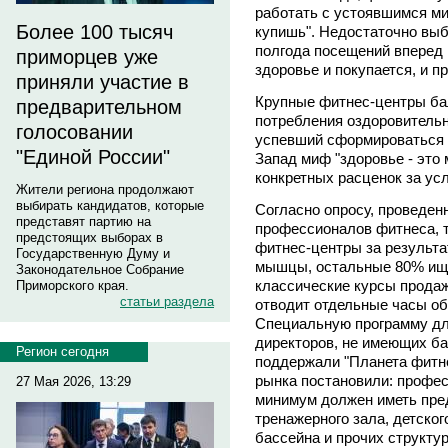
работать с устоявшимся ми
Более 100 тысяч
купишь". Недостаточно выб
полгода посещений вперед 
приморцев уже
здоровье и покупается, и пр
приняли участие в
Крупные фитнес-центры ба
предварительном
потребления оздоровительн
голосовании
успевший сформироваться 
"Единой России"
Запад миф "здоровье - это 
конкретных расценок за усл
Жители региона продолжают
выбирать кандидатов, которые
Согласно опросу, проведе
представят партию на
профессионалов фитнеса, т
предстоящих выборах в
фитнес-центры за результа
Государственную Думу и
мышцы, остальные 80% ищу
Законодательное Собрание
классические курсы прода
Приморского края.
статьи раздела
отводит отдельные часы об
Специальную программу дл
директоров, не имеющих ба
Регион сегодня
поддержали "Планета фитнес
рынка постановили: профес
27 Мая 2026, 13:29
минимум должен иметь пре
тренажерного зала, детског
бассейна и прочих структу