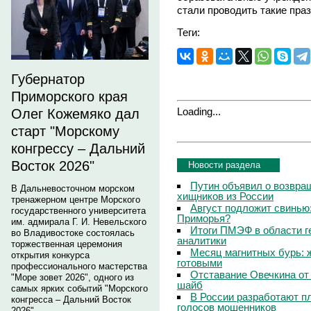
стали проводить такие праз
Теги:
Губернатор
Приморского края
Loading...
Олег Кожемяко дал
старт "Морскому
конгрессу – Дальний
Восток 2026"
Новости раздела
Путин объявил о возвращ
В Дальневосточном морском
хищников из России
тренажерном центре Морского
Август подложит свинью:
государственного университета
Приморья?
им. адмирала Г. И. Невельского
Итоги ПМЭФ в области г
во Владивостоке состоялась
аналитики
торжественная церемония
Месяц магнитных бурь: 
открытия конкурса
готовыми
профессионального мастерства
Отставание Овечкина от 
"Море зовет 2026", одного из
шайб
самых ярких событий "Морского
В России разработают п
конгресса – Дальний Восток
голосов мошенников
2026".