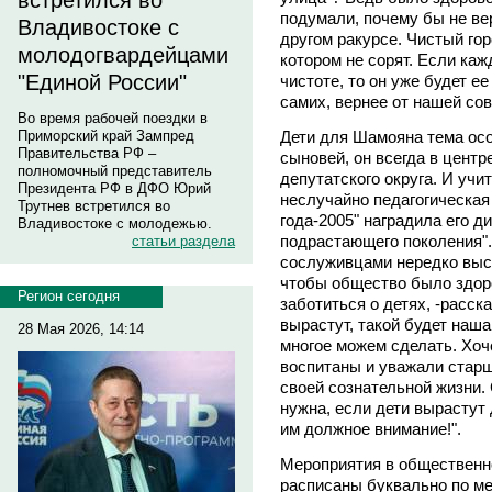
встретился во
подумали, почему бы не вер
Владивостоке с
другом ракурсе. Чистый горо
молодогвардейцами
котором не сорят. Если каж
"Единой России"
чистоте, то он уже будет ее
самих, вернее от нашей сов
Во время рабочей поездки в
Дети для Шамояна тема осо
Приморский край Зампред
Правительства РФ –
сыновей, он всегда в центр
полномочный представитель
депутатского округа. И учи
Президента РФ в ДФО Юрий
неслучайно педагогическая
Трутнев встретился во
года-2005" наградила его 
Владивостоке с молодежью.
подрастающего поколения".
статьи раздела
сослуживцами нередко выст
чтобы общество было здоро
Регион сегодня
заботиться о детях, -расск
вырастут, такой будет наша
28 Мая 2026, 14:14
многое можем сделать. Хоч
воспитаны и уважали старш
своей сознательной жизни.
нужна, если дети вырастут
им должное внимание!".
Мероприятия в общественн
расписаны буквально по м