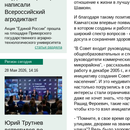
отношение к жизни в лучшу
написали
Шамоян.
Всероссийский
И благодаря такому позитив
агродиктант
Камчатском впервые появи
в котором созданы и работ
Акция "Единой России" прошла
широкий спектр вопросов -
на площадке Приморского
государственного аграрно-
досуга и сохранения здоро
технологического университета
статьи раздела
"В Совет входит руководящ
общеобразовательных и сп
руководители коммерческих
Регион сегодня
микрорайона", - рассказыв
работу в декабре 2005 г., и
28 Мая 2026, 14:16
инициативу создания Совет
населения". И это неудиви
настолько погрузились в с
интересы стали ограничива
даже не хочет знать, что п
Рашид Фероевич, такие нас
чтобы кто-то взял инициати
- "Помните, в свое время 
Юрий Трутнев
улицами, дворами на звани
улица"? Ведь было здорово