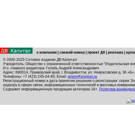
о компании
|
свежий номер
|
проект ДК
|
реклама
|
архи
© 2000-2025 Сетевое издание ДВ Капитал
Учредитель: Общество с ограниченной ответственностью "Издательская ко
И.о. главного редактора: Голубь Андрей Александрович
Адрес: 690014, Приморский край, г. Владивосток, ул. Некрасовская д. 36 «Б»
Телефоны: +7 (423) 245-04-85; Email:
priem@zrpress.ru
Регистрационный номер и дата принятия решения о регистрации: серия Эл
надзору в сфере связи, информационных технологий и массовых коммуник
Содержит информационную продукцию категории 18+.
Политика конфиден