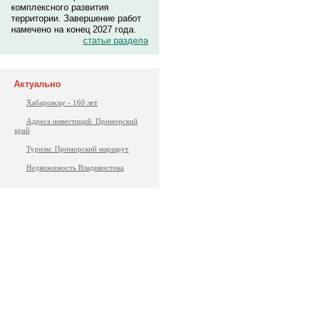
комплексного развития
территории. Завершение работ
намечено на конец 2027 года.
статьи раздела
Актуально
Хабаровску - 160 лет
Адреса инвестиций. Приморский
край
Туризм: Приморский маршрут
Недвижимость Владивостока