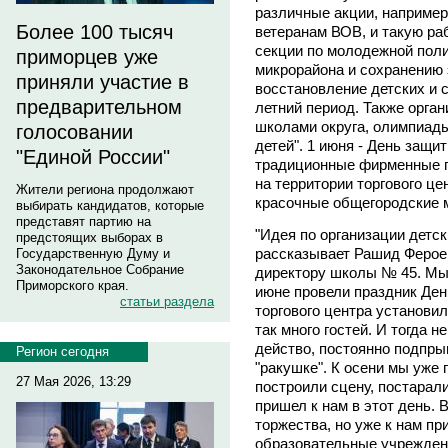
различные акции, например
Более 100 тысяч
ветеранам ВОВ, и такую ра
секции по молодежной поли
приморцев уже
микрорайона и сохранению 
приняли участие в
восстановление детских и 
предварительном
летний период. Также орга
школами округа, олимпиады
голосовании
детей". 1 июня - День защит
"Единой России"
традиционные фирменные пр
на территории торгового ц
Жители региона продолжают
красочные общегородские 
выбирать кандидатов, которые
представят партию на
"Идея по организации детск
предстоящих выборах в
рассказывает Рашид Фероев
Государственную Думу и
Законодательное Собрание
директору школы № 45. Мы 
Приморского края.
июне провели праздник Ден
статьи раздела
торгового центра установили
так много гостей. И тогда 
действо, постоянно подпры
Регион сегодня
"ракушке". К осени мы уже 
27 Мая 2026, 13:29
построили сцену, постарали
пришел к нам в этот день. 
торжества, но уже к нам п
образовательные учреждени