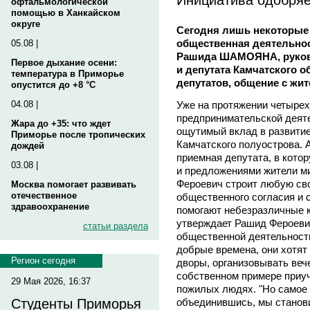
офтальмологической
помощью в Ханкайском
округе
Сегодня лишь некоторые 
общественная деятельнос
05.08 |
Рашида ШАМОЯНА, руков
Первое дыхание осени:
и депутата Камчатского 
температура в Приморье
депутатов, общение с жит
опустится до +8 °C
Уже на протяжении четырех 
04.08 |
предпринимательской деят
Жара до +35: что ждет
ощутимый вклад в развити
Приморье после тропических
Камчатского полуострова. 
дождей
приемная депутата, в кот
03.08 |
и предложениями жители м
Фероевич строит любую св
Москва помогает развивать
отечественное
общественного согласия и с
здравоохранение
помогают небезразличные к
утверждает Рашид Фероеви
статьи раздела
общественной деятельностью
добрые времена, они хотят
Регион сегодня
дворы, организовывать веч
собственном примере приуч
29 Мая 2026, 16:37
пожилых людях. "Но самое г
объединившись, мы станов
Студенты Приморья