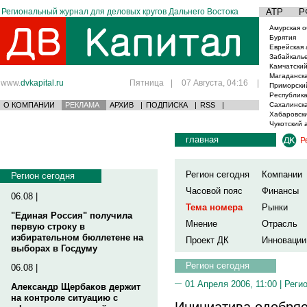
Региональный журнал для деловых кругов Дальнего Востока
АТР
Р
Амурская о
Бурятия
Еврейская 
Забайкаль
Камчатский
Магаданска
www.
dvkapital.ru
Пятница
|
07 Августа, 04:16
|
Приморски
Республика
О КОМПАНИИ
РЕКЛАМА
АРХИВ
|
ПОДПИСКА
|
RSS
|
Сахалинска
Хабаровски
Чукотский 
главная
Р
Регион сегодня
Компании
Регион сегодня
Часовой пояс
Финансы
06.08 |
Тема номера
Рынки
"Единая Россия" получила
Мнение
Отрасль
первую строку в
избирательном бюллетене на
Проект ДК
Инновации
выборах в Госдуму
Регион сегодня
06.08 |
01 Апреля 2006, 11:00 |
Реги
Александр Щербаков держит
на контроле ситуацию с
Инициатива одобря