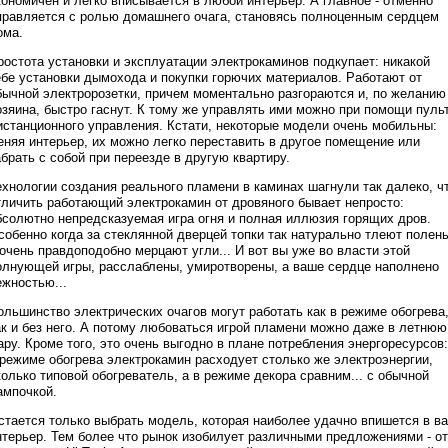
кономичен и легко вписывается в любой интерьер. А главное - отменно
правляется с ролью домашнего очага, становясь полноценным сердцем
ома.
ростота установки и эксплуатации электрокаминов подкупает: никакой
ебе установки дымохода и покупки горючих материалов. Работают от
бычной электророзетки, причем моментально разгораются и, по желанию
озяина, быстро гаснут. К тому же управлять ими можно при помощи пуль
истанционного управления. Кстати, некоторые модели очень мобильны:
еняя интерьер, их можно легко переставить в другое помещение или
абрать с собой при переезде в другую квартиру.
ехнологии создания реального пламени в каминах шагнули так далеко, ч
тличить работающий электрокамин от дровяного бывает непросто:
бсолютно непредсказуемая игра огня и полная иллюзия горящих дров.
собенно когда за стеклянной дверцей топки так натурально тлеют полен
 очень правдоподобно мерцают угли... И вот вы уже во власти этой
олнующей игры, расслаблены, умиротворены, а ваше сердце наполнено
ежностью...
ольшинство электрических очагов могут работать как в режиме обогрева
ак и без него. А потому любоваться игрой пламени можно даже в летнюю
ару. Кроме того, это очень выгодно в плане потребления энергоресурсов:
 режиме обогрева электрокамин расходует столько же электроэнергии,
колько типовой обогреватель, а в режиме декора сравним... с обычной
ампочкой.
стается только выбрать модель, которая наиболее удачно впишется в в
нтерьер. Тем более что рынок изобилует различными предложениями - от