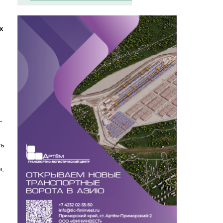
х
-
ть
г,