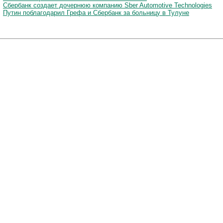
Сбербанк создает дочернюю компанию Sber Automotive Technologies
Путин поблагодарил Грефа и Сбербанк за больницу в Тулуне