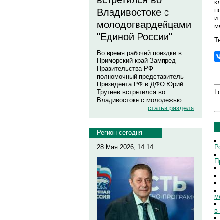
встретился во
к
п
Владивостоке с
и
молодогвардейцами
м
"Единой России"
Те
Во время рабочей поездки в
Приморский край Зампред
Правительства РФ –
полномочный представитель
Президента РФ в ДФО Юрий
Lo
Трутнев встретился во
Владивостоке с молодежью.
статьи раздела
Регион сегодня
Р
28 Мая 2026, 14:14
П
м
в