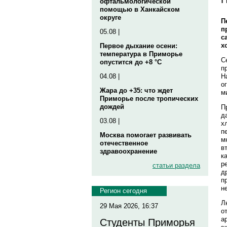
офтальмологической
помощью в Ханкайском
округе
П
п
05.08 |
с
х
Первое дыхание осени:
температура в Приморье
С
опустится до +8 °C
п
Н
04.08 |
о
Жара до +35: что ждет
м
Приморье после тропических
дождей
П
д
03.08 |
х
п
Москва помогает развивать
м
отечественное
в
здравоохранение
к
р
статьи раздела
д
п
н
Регион сегодня
Л
29 Мая 2026, 16:37
о
а
Студенты Приморья