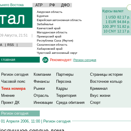
ьнего Востока
АТР
РФ
ДФО
Курсы валют
Амурская область
Бурятия
1 USD
82.17 р.
Еврейская автономная область
1 EUR
94.84 р.
Забайкалье
100 JPY
51.82 р.
Камчатский край
10 CNY
12.17 р.
Магаданская область
09 Августа, 21:51
|
Приморский край
Республика Саха (Якутия)
А
|
RSS
|
Сахалинская область
Хабаровский край
Чукотский автономный округ
главная
Рекомендует:
Регион сегодня
Регион сегодня
Компании
Партнеры
Страницы истории
Часовой пояс
Финансы
Персона
Восточное кольцо
Тема номера
Рынки
Кадры
Криминал
Мнение
Отрасль
Территория
Вкус жизни
Проект ДК
Инновации
Среда обитания
Спорт
Регион сегодня
01 Апреля 2006, 11:00 |
Регион сегодня
ослушное сердце дома