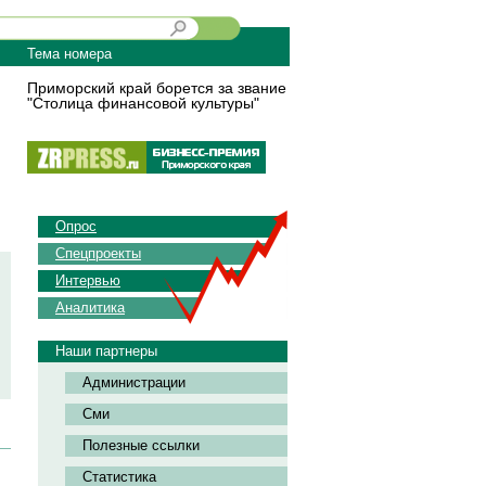
Тема номера
Приморский край борется за звание
"Столица финансовой культуры"
Опрос
Спецпроекты
Интервью
Аналитика
Наши партнеры
Администрации
Сми
Полезные ссылки
Статистика