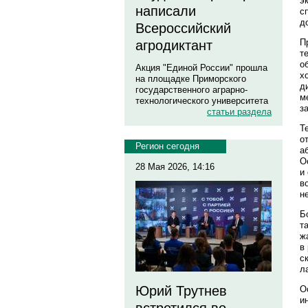
э
написали
с
д
Всероссийский
П
агродиктант
т
о
Акция "Единой России" прошла
х
на площадке Приморского
д
государственного аграрно-
м
технологического университета
з
статьи раздела
Т
о
Регион сегодня
а
О
28 Мая 2026, 14:16
и
в
н
Б
т
ж
в
с
л
Юрий Трутнев
О
и