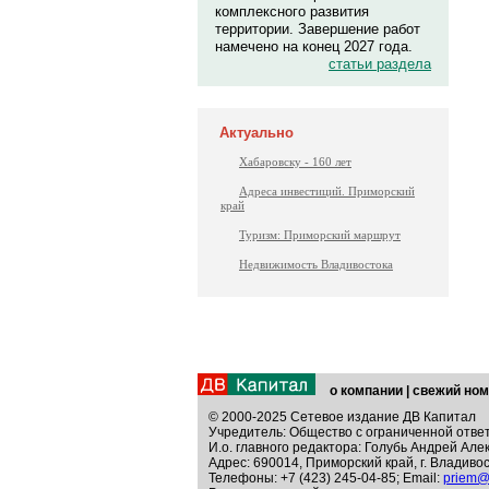
комплексного развития
территории. Завершение работ
намечено на конец 2027 года.
статьи раздела
Актуально
Хабаровску - 160 лет
Адреса инвестиций. Приморский
край
Туризм: Приморский маршрут
Недвижимость Владивостока
о компании
|
свежий ном
© 2000-2025 Сетевое издание ДВ Капитал
Учредитель: Общество с ограниченной отве
И.о. главного редактора: Голубь Андрей Але
Адрес: 690014, Приморский край, г. Владивос
Телефоны: +7 (423) 245-04-85; Email:
priem@