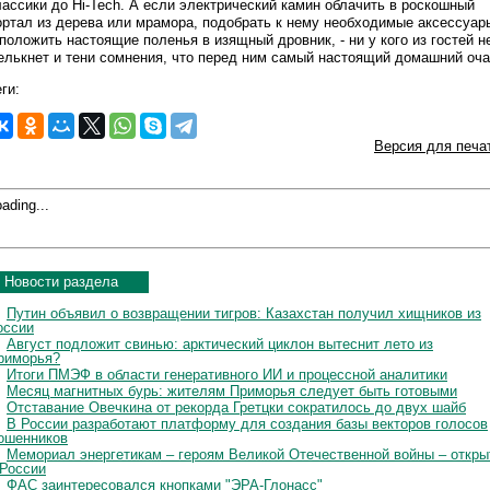
лассики до Hi-Tech. А если электрический камин облачить в роскошный
ортал из дерева или мрамора, подобрать к нему необходимые аксессуар
 положить настоящие поленья в изящный дровник, - ни у кого из гостей н
елькнет и тени сомнения, что перед ним самый настоящий домашний оча
ги:
Версия для печа
ading...
Новости раздела
Путин объявил о возвращении тигров: Казахстан получил хищников из
оссии
Август подложит свинью: арктический циклон вытеснит лето из
риморья?
Итоги ПМЭФ в области генеративного ИИ и процессной аналитики
Месяц магнитных бурь: жителям Приморья следует быть готовыми
Отставание Овечкина от рекорда Гретцки сократилось до двух шайб
В России разработают платформу для создания базы векторов голосов
ошенников
Мемориал энергетикам – героям Великой Отечественной войны – откры
 России
ФАС заинтересовался кнопками "ЭРА-Глонасс"