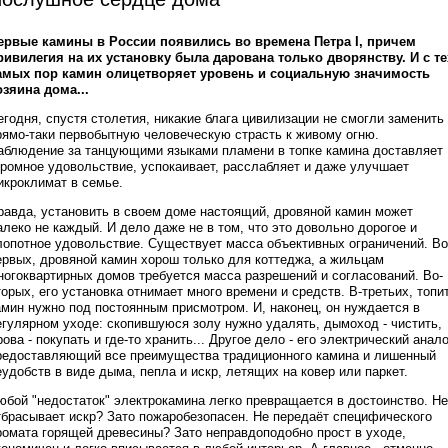
ервые камины в России появились во времена Петра I, причем
ривилегия на их установку была дарована только дворянству. И с те
амых пор камин олицетворяет уровень и социальную значимость
озяина дома...
егодня, спустя столетия, никакие блага цивилизации не смогли заменить
рямо-таки первобытную человеческую страсть к живому огню.
аблюдение за танцующими языками пламени в топке камина доставляет
громное удовольствие, успокаивает, расслабляет и даже улучшает
икроклимат в семье.
равда, установить в своем доме настоящий, дровяной камин может
алеко не каждый. И дело даже не в том, что это довольно дорогое и
лопотное удовольствие. Существует масса объективных ограничений. Во
ервых, дровяной камин хорош только для коттеджа, а жильцам
ногоквартирных домов требуется масса разрешений и согласований. Во-
торых, его установка отнимает много времени и средств. В-третьих, топи
амин нужно под постоянным присмотром. И, наконец, он нуждается в
егулярном уходе: скопившуюся золу нужно удалять, дымоход - чистить,
рова - покупать и где-то хранить... Другое дело - его электрический анало
редоставляющий все преимущества традиционного камина и лишенный
еудобств в виде дыма, пепла и искр, летящих на ковер или паркет.
юбой "недостаток" электрокамина легко превращается в достоинство. Не
тбрасывает искр? Зато пожаробезопасен. Не передаёт специфического
ромата горящей древесины? Зато неправдоподобно прост в уходе,