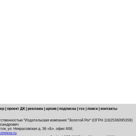
ер
|
проект ДК
|
реклама
|
архив
|
подписка
|
rss
|
поиск
|
контакты
тственностью "Издательская компания "Золотой Рог" (ОГРН 1162536095358)
ксандрович
ток, ул. Некрасовская д. 36 «Б», офис 606;
zrpress.ru