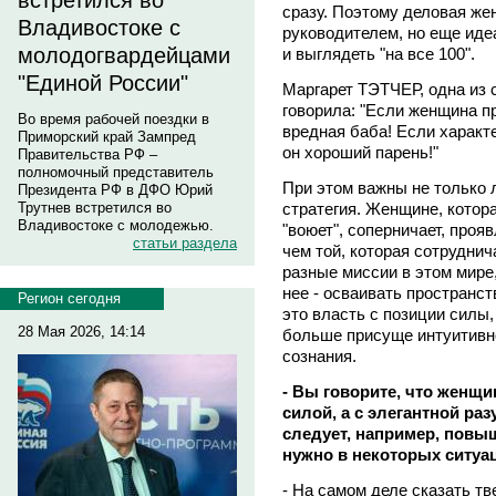
встретился во
сразу. Поэтому деловая ж
Владивостоке с
руководителем, но еще иде
молодогвардейцами
и выглядеть "на все 100".
"Единой России"
Маргарет ТЭТЧЕР, одна из
говорила: "Если женщина пр
Во время рабочей поездки в
вредная баба! Если характе
Приморский край Зампред
он хороший парень!"
Правительства РФ –
полномочный представитель
При этом важны не только 
Президента РФ в ДФО Юрий
стратегия. Женщине, котора
Трутнев встретился во
Владивостоке с молодежью.
"воюет", соперничает, проя
статьи раздела
чем той, которая сотрудни
разные миссии в этом мире,
нее - осваивать пространст
Регион сегодня
это власть с позиции силы
28 Мая 2026, 14:14
больше присуще интуитивн
сознания.
- Вы говорите, что женщ
силой, а с элегантной раз
следует, например, повы
нужно в некоторых ситуа
- На самом деле сказать тв