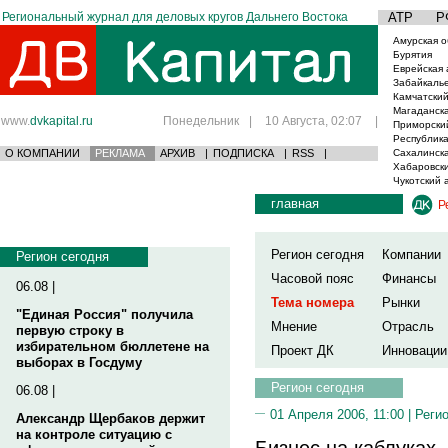
Региональный журнал для деловых кругов Дальнего Востока
АТР
Р
Амурская о
Бурятия
Еврейская 
Забайкаль
Камчатский
Магаданска
www.
dvkapital.ru
Понедельник
|
10 Августа, 02:07
|
Приморски
Республика
О КОМПАНИИ
РЕКЛАМА
АРХИВ
|
ПОДПИСКА
|
RSS
|
Сахалинска
Хабаровски
Чукотский 
главная
Р
Регион сегодня
Компании
Регион сегодня
Часовой пояс
Финансы
06.08 |
Тема номера
Рынки
"Единая Россия" получила
Мнение
Отрасль
первую строку в
избирательном бюллетене на
Проект ДК
Инновации
выборах в Госдуму
Регион сегодня
06.08 |
01 Апреля 2006, 11:00 |
Реги
Александр Щербаков держит
на контроле ситуацию с
Бизнес на каблуках