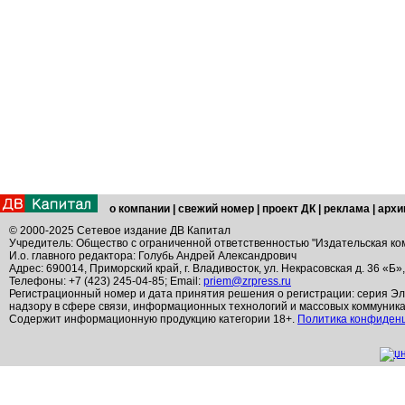
о компании
|
свежий номер
|
проект ДК
|
реклама
|
архи
© 2000-2025 Сетевое издание ДВ Капитал
Учредитель: Общество с ограниченной ответственностью "Издательская ко
И.о. главного редактора: Голубь Андрей Александрович
Адрес: 690014, Приморский край, г. Владивосток, ул. Некрасовская д. 36 «Б»
Телефоны: +7 (423) 245-04-85; Email:
priem@zrpress.ru
Регистрационный номер и дата принятия решения о регистрации: серия Эл
надзору в сфере связи, информационных технологий и массовых коммуник
Содержит информационную продукцию категории 18+.
Политика конфиден