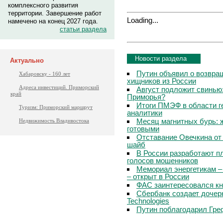
комплексного развития
территории. Завершение работ
Loading...
намечено на конец 2027 года.
статьи раздела
Новости раздела
Актуально
Путин объявил о возвращ
Хабаровску - 160 лет
хищников из России
Адреса инвестиций. Приморский
Август подложит свинью:
край
Приморья?
Итоги ПМЭФ в области г
Туризм: Приморский маршрут
аналитики
Месяц магнитных бурь: 
Недвижимость Владивостока
готовыми
Отставание Овечкина от 
шайб
В России разработают п
голосов мошенников
Мемориал энергетикам –
– открыт в России
ФАС заинтересовался кн
Сбербанк создает дочер
Technologies
Путин поблагодарил Гре