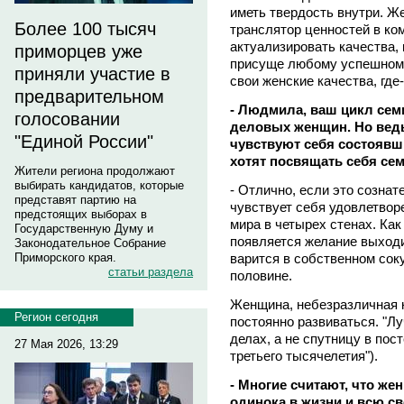
иметь твердость внутри. Ж
Более 100 тысяч
транслятор ценностей в ко
актуализировать качества,
приморцев уже
присуще любому успешному 
приняли участие в
свои женские качества, где-
предварительном
- Людмила, ваш цикл семи
голосовании
деловых женщин. Но ведь
"Единой России"
чувствуют себя состоявш
хотят посвящать себя сем
Жители региона продолжают
выбирать кандидатов, которые
- Отлично, если это созна
представят партию на
чувствует себя удовлетворе
предстоящих выборах в
мира в четырех стенах. Как
Государственную Думу и
появляется желание выходит
Законодательное Собрание
варится в собственном соку
Приморского края.
статьи раздела
половине.
Женщина, небезразличная к
Регион сегодня
постоянно развиваться. "Л
делах, а не спутницу в по
27 Мая 2026, 13:29
третьего тысячелетия").
- Многие считают, что же
одинока в жизни и всю с