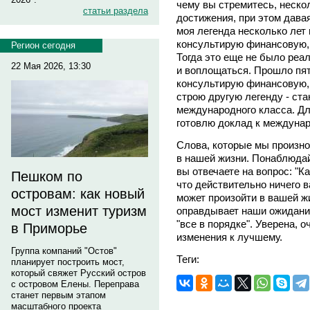
чему вы стремитесь, неск
статьи раздела
достижения, при этом дава
моя легенда несколько лет 
консультирую финансовую, 
Регион сегодня
Тогда это еще не было реа
22 Мая 2026, 13:30
и воплощаться. Прошло пять
консультирую финансовую, 
строю другую легенду - ст
международного класса. Дл
готовлю доклад к междунар
Слова, которые мы произно
в нашей жизни. Понаблюдай
вы отвечаете на вопрос: "Ка
Пешком по
что действительно ничего в
островам: как новый
может произойти в вашей ж
мост изменит туризм
оправдывает наши ожидания
"все в порядке". Уверена, 
в Приморье
изменения к лучшему.
Группа компаний "Остов"
Теги:
планирует построить мост,
который свяжет Русский остров
с островом Елены. Переправа
станет первым этапом
масштабного проекта