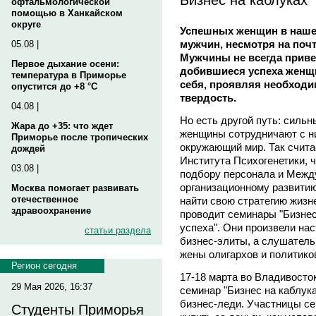
офтальмологической
помощью в Ханкайском
округе
Успешных женщин в нашей
мужчин, несмотря на поч
05.08 |
Мужчины не всегда приве
Первое дыхание осени:
добившиеся успеха женщ
температура в Приморье
себя, проявляя необходи
опустится до +8 °C
твердость.
04.08 |
Но есть другой путь: сильн
Жара до +35: что ждет
женщины сотрудничают с н
Приморье после тропических
окружающий мир. Так счит
дождей
Института Психогенетики, 
03.08 |
подбору персонала и Межд
организационному развити
Москва помогает развивать
отечественное
найти свою стратегию жиз
здравоохранение
проводит семинары "Бизнес 
успеха". Они произвели на
статьи раздела
бизнес-элиты, а слушатель
жены олигархов и политико
Регион сегодня
17-18 марта во Владивосто
29 Мая 2026, 16:37
семинар "Бизнес на каблук
бизнес-леди. Участницы се
Студенты Приморья