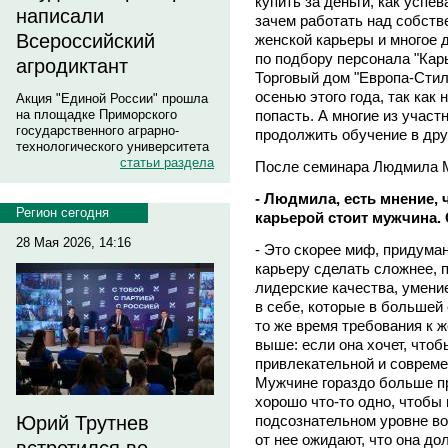
купить за деньги, как успев
написали
зачем работать над собств
Всероссийский
женской карьеры и многое 
по подбору персонала "Кар
агродиктант
Торговый дом "Европа-Стил
осенью этого года, так как
Акция "Единой России" прошла
попасть. А многие из учас
на площадке Приморского
государственного аграрно-
продолжить обучение в др
технологического университета
статьи раздела
После семинара Людмила М
- Людмила, есть мнение, 
Регион сегодня
карьерой стоит мужчина.
28 Мая 2026, 14:16
- Это скорее миф, придума
карьеру сделать сложнее, 
лидерские качества, умени
в себе, которые в большей
то же время требования к 
выше: если она хочет, чтоб
привлекательной и современ
Мужчине гораздо больше п
хорошо что-то одно, чтобы
подсознательном уровне во
Юрий Трутнев
от нее ожидают, что она до