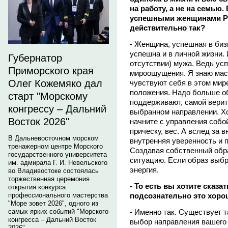
на работу, а не на семью
успешными женщинами Ро
действительно так?
- Женщина, успешная в бизн
успешна и в личной жизни. 
Губернатор
отсутствии) мужа. Ведь усп
Приморского края
мироощущения. Я знаю мас
Олег Кожемяко дал
чувствуют себя в этом мире
положения. Надо больше о
старт "Морскому
поддерживают, самой верить
конгрессу – Дальний
выбранном направлении. Хо
Восток 2026"
начните с управления собой
прическу, вес. А вслед за
В Дальневосточном морском
внутренняя уверенность и 
тренажерном центре Морского
Создавая собственный обра
государственного университета
ситуацию. Если образ выбр
им. адмирала Г. И. Невельского
энергия.
во Владивостоке состоялась
торжественная церемония
- То есть вы хотите сказа
открытия конкурса
подсознательно это хор
профессионального мастерства
"Море зовет 2026", одного из
- Именно так. Существует т
самых ярких событий "Морского
конгресса – Дальний Восток
выбор направления вашего 
2026".