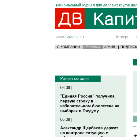
Региональный журнал для деловых кругов Дал
www.
dvkapital.ru
Четверг
|
О КОМПАНИИ
РЕКЛАМА
АРХИВ
|
ПОДПИСК
Регион сегодня
06.08 |
"Единая Россия" получила
первую строку в
избирательном бюллетене на
выборах в Госдуму
06.08 |
Александр Щербаков держит
на контроле ситуацию с
Ф