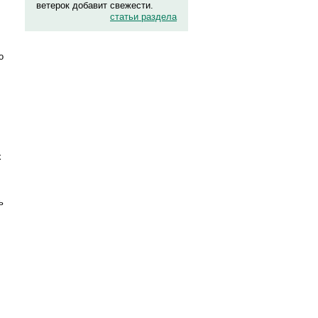
ветерок добавит свежести.
статьи раздела
о
х
ь