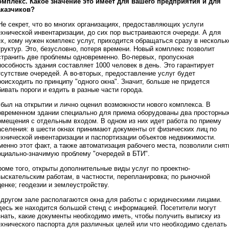
омплекс. Какое значение это имеет для вашего предприятия и для
аказчиков?
 Не секрет, что во многих организациях, предоставляющих услуги
ехнической инвентаризации, до сих пор выстраиваются очереди. А для
ех, кому нужен комплекс услуг, приходится обращаться сразу в нескольк
труктур. Это, безусловно, потеря времени. Новый комплекс позволит
странить две проблемы одновременно. Во-первых, пропускная
пособность здания составляет 1000 человек в день. Это гарантирует
тсутствие очередей. А во-вторых, предоставление услуг будет
роисходить по принципу "одного окна". Значит, больше не придется
бивать пороги и ездить в разные части города.
 был на открытии и лично оценил возможности нового комплекса. В
овременном здании специально для приема оборудованы два просторны
омещения с отдельным входом. В одном из них идет работа по приему
аселения: в шести окнах принимают документы от физических лиц по
ехнической инвентаризации и паспортизации объектов недвижимости.
менно этот факт, а также автоматизация рабочего места, позволили снят
оциально-значимую проблему "очередей в БТИ".
роме того, открыты дополнительные виды услуг по проектно-
зыскательским работам, в частности, перепланировка; по рыночной
ценке; геодезии и землеустройству.
 другом зале располагаются окна для работы с юридическими лицами.
десь же находится большой стенд с информацией. Посетители могут
знать, какие документы необходимо иметь, чтобы получить выписку из
ехнического паспорта для различных целей или что необходимо сделать