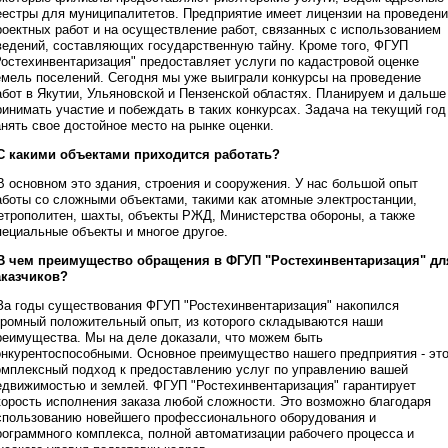
еестры для муниципалитетов. Предприятие имеет лицензии на проведен
роектных работ и на осуществление работ, связанных с использованием
ведений, составляющих государственную тайну. Кроме того, ФГУП
Ростехинвентаризация" предоставляет услуги по кадастровой оценке
емель поселений. Сегодня мы уже выиграли конкурсы на проведение
абот в Якутии, Ульяновской и Пензенской областях. Планируем и дальше
ринимать участие и побеждать в таких конкурсах. Задача на текущий год 
анять свое достойное место на рынке оценки.
 С какими объектами приходится работать?
 В основном это здания, строения и сооружения. У нас большой опыт
аботы со сложными объектами, такими как атомные электростанции,
етрополитен, шахты, объекты РЖД, Министерства обороны, а также
пециальные объекты и многое другое.
 В чем преимущество обращения в ФГУП "Ростехинвентаризация" дл
аказчиков?
 За годы существования ФГУП "Ростехинвентаризация" накопился
громный положительный опыт, из которого складываются наши
реимущества. Мы на деле доказали, что можем быть
онкурентоспособными. Основное преимущество нашего предприятия - эт
омплексный подход к предоставлению услуг по управлению вашей
едвижимостью и землей. ФГУП "Ростехинвентаризация" гарантирует
корость исполнения заказа любой сложности. Это возможно благодаря
спользованию новейшего профессионального оборудования и
рограммного комплекса, полной автоматизации рабочего процесса и