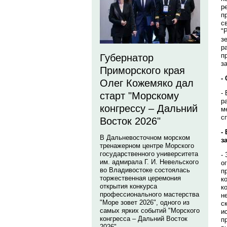
р
п
с
"
з
р
п
Губернатор
з
Приморского края
-
Олег Кожемяко дал
-
старт "Морскому
р
конгрессу – Дальний
м
с
Восток 2026"
-
В Дальневосточном морском
з
тренажерном центре Морского
государственного университета
-
им. адмирала Г. И. Невельского
о
во Владивостоке состоялась
п
торжественная церемония
к
открытия конкурса
к
профессионального мастерства
н
"Море зовет 2026", одного из
с
самых ярких событий "Морского
и
конгресса – Дальний Восток
п
2026".