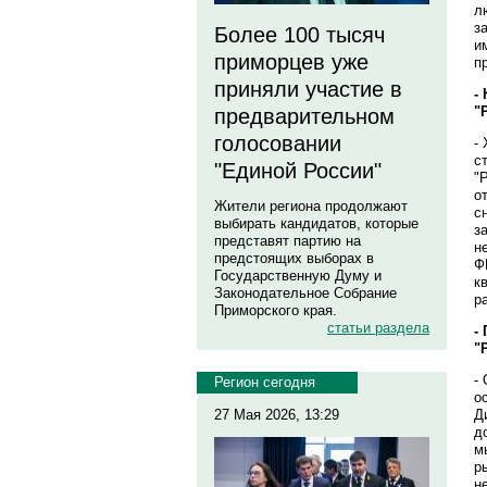
л
з
Более 100 тысяч
и
приморцев уже
п
приняли участие в
-
"
предварительном
голосовании
-
с
"Единой России"
"
о
Жители региона продолжают
с
выбирать кандидатов, которые
з
представят партию на
н
предстоящих выборах в
Ф
Государственную Думу и
к
Законодательное Собрание
р
Приморского края.
статьи раздела
-
"
-
Регион сегодня
о
Д
27 Мая 2026, 13:29
д
м
р
н