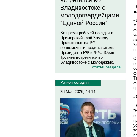
встретился во
-
Владивостоке с
т
молодогвардейцами
-
"Единой России"
М
ф
Во время рабочей поездки в
Ф
Приморский край Зампред
о
Правительства РФ –
З
полномочный представитель
п
Президента РФ в ДФО Юрий
Трутнев встретился во
О
Владивостоке с молодежью.
п
статьи раздела
о
ф
Т
Регион сегодня
ф
п
28 Мая 2026, 14:14
-
-
"
п
п
у
т
п