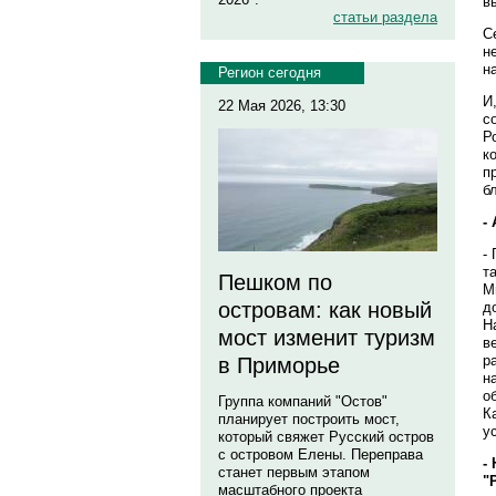
в
статьи раздела
С
н
н
Регион сегодня
И
22 Мая 2026, 13:30
с
Р
к
п
б
-
-
т
Пешком по
М
островам: как новый
д
Н
мост изменит туризм
в
р
в Приморье
н
о
Группа компаний "Остов"
К
планирует построить мост,
у
который свяжет Русский остров
с островом Елены. Переправа
-
станет первым этапом
"
масштабного проекта