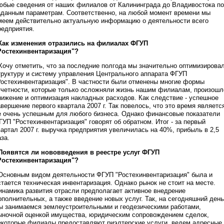
юбые сведения от наших филиалов от Калининграда до Владивостока по
аданным параметрам. Соответственно, на любой момент времени мы
меем действительно актуальную информацию о деятельности всего
редприятия.
 Как изменения отразились на филиалах ФГУП
Ростехинвентаризация"?
 Хочу отметить, что за последние полгода мы значительно оптимизирова
труктуру и систему управления Центрального аппарата ФГУП
Ростехинвентаризация". В частности были отменены многие формы
тчетности, которые только осложняли жизнь нашим филиалам, произошл
нижение и оптимизация накладных расходов. Как следствие - успешное
авершение первого квартала 2007 г. Так повелось, что это время являетс
е очень успешным для любого бизнеса. Однако финансовые показатели
ГУП "Ростехинвентаризация" говорят об обратном. Итог - за первый
вартал 2007 г. выручка предприятия увеличилась на 40%, прибыль в 2,5
аза.
 Появятся ли нововведения в реестре услуг ФГУП
Ростехинвентаризация"?
 Основным видом деятельности ФГУП "Ростехинвентаризация" была и
стается техническая инвентаризация. Однако рынок не стоит на месте.
инамика развития отрасли предполагает активное внедрение
ополнительных, а также введение новых услуг. Так, на сегодняшний день
ы занимаемся землеустроительными и геодезическими работами,
ыночной оценкой имущества, юридическим сопровождением сделок,
екоторые филиалы предоставляют риэлтерские услуги, ведем адресные