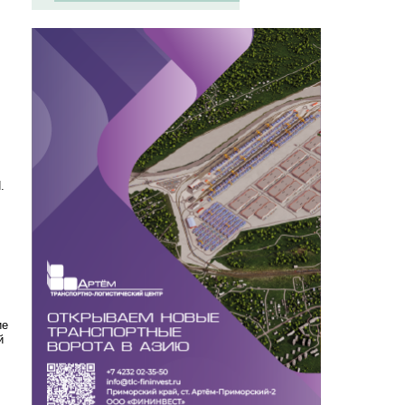
.
ие
й