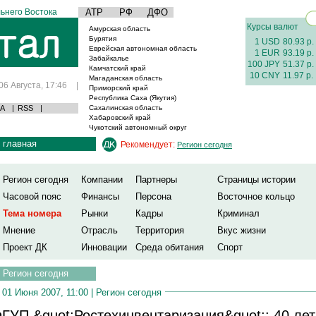
ьнего Востока
АТР
РФ
ДФО
Курсы валют
Амурская область
Бурятия
1 USD
80.93 р.
Еврейская автономная область
1 EUR
93.19 р.
Забайкалье
100 JPY
51.37 р.
Камчатский край
10 CNY
11.97 р.
Магаданская область
06 Августа, 17:46
|
Приморский край
Республика Саха (Якутия)
А
|
RSS
|
Сахалинская область
Хабаровский край
Чукотский автономный округ
главная
Рекомендует:
Регион сегодня
Регион сегодня
Компании
Партнеры
Страницы истории
Часовой пояс
Финансы
Персона
Восточное кольцо
Тема номера
Рынки
Кадры
Криминал
Мнение
Отрасль
Территория
Вкус жизни
Проект ДК
Инновации
Среда обитания
Спорт
Регион сегодня
01 Июня 2007, 11:00 |
Регион сегодня
ГУП &quot;Ростехинвентаризация&quot;: 40 лет