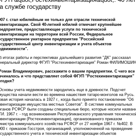
а службе государству
007 г. стал юбилейным не только для отрасли технической
нвентаризации. Свой 40-летний юбилей отмечает крупнейшее
редприятие, предоставляющее услуги по технической
нвентаризации на территории всей России, Федеральное
осударственное унитарное предприятие "Российский
осударственный центр инвентаризации и учета объектов
едвижимости".
б итогах работы и перспективах дальнейшего развития "ДК" рассказал
енеральный директор ФГУП "Ростехинвентаризация" Роман ФИЛИМОШИН
 Роман Владимирович, расскажите о вашем предприятии. С чего все
ачиналось и что представляет собой ФГУП "Ростехинвентаризация"
егодня?
 Основы учета недвижимости зародились еще в древности. Подсчет
мущества начали вести во времена нашествия татаро-монголов на Русь.
овая история началась в 1927 г., когда было принято постановление "Об
нвентаризации имущества местных Советов". В системе коммунальных
рганов РСФСР были созданы специальные бюро, которые носили назван
ТИ. 1967 г. - год возникновения Республиканского управления техническо
нвентаризации (Ростехинвентаризация), организованного приказом
инистра коммунального хозяйства РСФСР от 27 ноября 1967 г. №402. В
000 г. приказом Госстроя, организацией, уполномоченной на проведение
осударственного учета и технической инвентаризации объектов