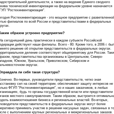
радостроительной деятельности, а также на ведение Единого сводного
рхива технической инвентаризации на федеральном уровне назначается
ГУП "Ростехинвентаризация".
егодня Ростехинвентаризация - это мощное предприятие с разветвленно
етью филиалов по всей России и представительствами в федеральных
кругах.
 Каким образом устроено предприятие?
 На сегодняшний день практически в каждом субъекте Российской
едерации действуют наши филиалы. Всего - 80. Кроме того, в 2006 г. бы
ринято решение об открытии представительств в федеральных округах.
ерриториальное деление соответствует общепринятому для России. Так
бразом, представительства организованы в Центральном, Северо-
ападном, Южном, Уральском, Приволжском, Сибирском и
альневосточном округах.
 Оправдала ли себя такая структура?
 Конечно. Во-первых, руководители представительств, четко зная
асстановку сил на своей территории, обеспечивают защиту интересов не
олько ФГУП "Ростехинвентаризация", но и наших заказчиков, в любых
рганизациях, будь то органы государственной власти или представители
рганов местного самоуправления. Таким образом, выстроится оптимальн
одель взаимоотношения бизнеса и региональных властей. Во-вторых,
уководители представительств в федеральных округах могут более
перативно принимать участие в решении насущных задач, связанных в т
исле с выполнением крупных региональных и межрегиональных заказов.