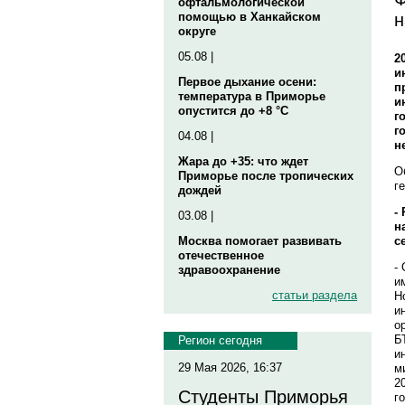
офтальмологической
н
помощью в Ханкайском
округе
05.08 |
2
и
Первое дыхание осени:
п
температура в Приморье
и
опустится до +8 °C
г
г
04.08 |
н
Жара до +35: что ждет
О
Приморье после тропических
г
дождей
-
03.08 |
н
с
Москва помогает развивать
отечественное
-
здравоохранение
и
статьи раздела
Н
и
о
Б
Регион сегодня
и
29 Мая 2026, 16:37
м
2
Студенты Приморья
г