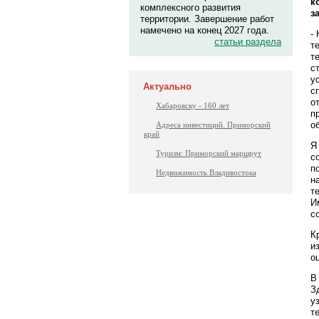
к
комплексного развития
з
территории. Завершение работ
намечено на конец 2027 года.
-
статьи раздела
т
т
с
у
Актуально
с
о
Хабаровску - 160 лет
п
о
Адреса инвестиций. Приморский
край
Я
Туризм: Приморский маршрут
с
п
Недвижимость Владивостока
н
т
И
с
К
и
о
В
З
у
т