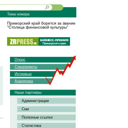
Тема номера
Приморский край борется за звание
"Столица финансовой культуры"
Опрос
Спецпроекты
Интервью
Аналитика
Наши партнеры
Администрации
Сми
Полезные ссылки
Статистика