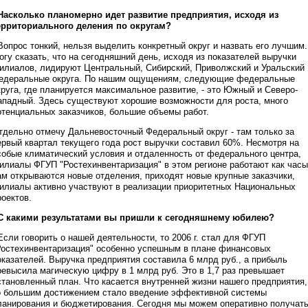
 Насколько планомерно идет развитие предприятия, исходя из
ерриториального деления по округам?
 Вопрос тонкий, нельзя выделить конкретный округ и назвать его лучшим.
огу сказать, что на сегодняшний день, исходя из показателей выручки
илиалов, лидируют Центральный, Сибирский, Приволжский и Уральский
едеральные округа. По нашим ощущениям, следующие федеральные
круга, где планируется максимальное развитие, - это Южный и Северо-
ападный. Здесь существуют хорошие возможности для роста, много
отенциальных заказчиков, большие объемы работ.
тдельно отмечу Дальневосточный Федеральный округ - там только за
ервый квартал текущего года рост выручки составил 60%. Несмотря на
собые климатический условия и отдаленность от федерального центра,
илиалы ФГУП "Ростехинвентаризация" в этом регионе работают как часы
ам открываются новые отделения, приходят новые крупные заказчики,
илиалы активно участвуют в реализации приоритетных Национальных
роектов.
 С какими результатами вы пришли к сегодняшнему юбилею?
 Если говорить о нашей деятельности, то 2006 г. стал для ФГУП
Ростехинвентаризация" особенно успешным в плане финансовых
оказателей. Выручка предприятия составила 6 млрд руб., а прибыль
ревысила магическую цифру в 1 млрд руб. Это в 1,7 раз превышает
становленный план. Что касается внутренней жизни нашего предприятия,
о большим достижением стало введение эффективной системы
ланирования и бюджетирования. Сегодня мы можем оперативно получат