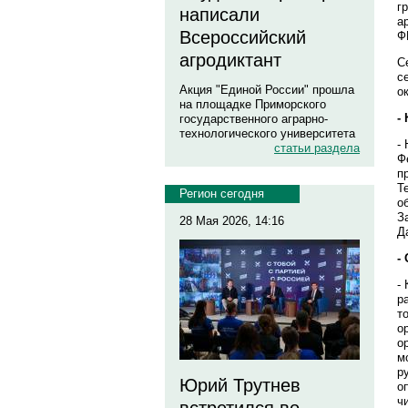
г
написали
а
Всероссийский
Ф
агродиктант
С
с
Акция "Единой России" прошла
о
на площадке Приморского
-
государственного аграрно-
технологического университета
-
статьи раздела
Ф
п
Т
Регион сегодня
о
З
28 Мая 2026, 14:16
Д
-
-
р
т
о
о
м
р
Юрий Трутнев
о
ч