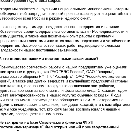
ысокого уровня подготовки кадров.
егодня мы работаем с крупными национальными монополиями, которым
еобходим такой подрядчик, который проинвентаризирует и оценит объект
а территории всей России в режиме "единого окна".
, наконец, статус, имидж государственного предприятия и наличие
обственников среди федеральных органов власти - Роснедвижимости и
осимущества, а также наш позитивный опыт работы с крупными
орпоративными клиентами являются залогом надежности и устойчивости
редприятия. Высокое качество наших работ подтверждено словами
лагодарности наших постоянных заказчиков.
 А кто является вашими постоянными заказчиками?
 Преимущество совместной работы с нашим предприятием уже оценили
акие крупные структуры, как РАО "ЕЭС России", ОАО "Газпром",
инистерство обороны РФ, НК "Роснефть", ОАО "Российские железные
ороги", а также ряд других ведомств и крупнейших предприятий страны.
аши клиенты, в основном это крупные организации-застройщики,
едомства, корпоративные клиенты и физические лица. С каждым годом
астет заинтересованность в наших услугах обычных граждан. Люди
ачинают понимать преимущества обращения к нам. Мы стараемся не
бделить никого своим вниманием, нам дорог каждый, кто к нам обратился
ак мы уже убедились, тот, кто хотя бы раз воспользовался нашими
слугами, возвращается к нам вновь.
 Не так давно на базе Смоленского филиала ФГУП
Ростехинвентаризация" был открыт новый производственный