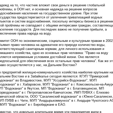
адежд на то, что частник вложит свои деньги в решение глобальной
роблемы, в ООН нет, и основная надежда на решение вопросов
одоснабжения населения на государственном уровне. При этом
осударства предостерегаются от увлечения приватизацией водных
бъектов и систем водоснабжения, поскольку интересы бизнеса в решени
той проблемы не совпадают с общими интересами граждан, составляющ
аселение государств. Для последних важно не получение прибыли, а
беспечение права народа на воду.
омитет ООН по экономическим, социальным и культурным правам в 2002 
бъявил право человека на адекватное его природе количество воды,
оответствующей санитарным нормам, для личного использования и
омашнего хозяйства, одно из основных прав человека: "Право на воду
вляется непременным условием достойной жизни. Оно является
редпосылкой для обеспечения всех остальных прав человека". Как же эт
раво осуществляется у нас, на Дальнем Востоке?
з предприятий жилищно-коммунального хозяйства наиболее крупными на
альнем Востоке и в Забайкалье сегодня являются: КГУП "Приморский
одоканал" во Владивостоке, МУП "Уссурийск-Водоканал", МУП
Водоканал" в г. Хабаровске, МУП "Водоканал" в г. Комсомольске-на-Амур
УП "Водоканал" в Якутске, МП "Водоканал" в г. Благовещенске, МП
Горводоканал" в г. Петропавловске-Камчатском, УМП ПУВКХ г. Елизово
амчатской области, ООО "Сахалинский водоканал" в г.Южно-Сахалинске,
УП ПУВВ в г. Чите, МУП "Анадырькоммунхоз" в г. Анадыре Чукотского А
 МУП "Водоканал" в г. Биробиджане в ЕАО.
звестно, что довольно длительное время эти предприятия жили в