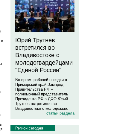
и
Юрий Трутнев
 к
встретился во
Владивостоке с
молодогвардейцами
ы
"Единой России"
Во время рабочей поездки в
Приморский край Зампред
Правительства РФ –
о
полномочный представитель
Президента РФ в ДФО Юрий
Трутнев встретился во
Владивостоке с молодежью.
статьи раздела
ы.
ь
Регион сегодня
ля