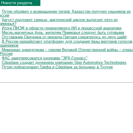
Новости раздела
Путин объявил о возвращении тигров: Казахстан получил хищников из
оссии
Август подложит свинью: арктический циклон вытеснит лето из
риморья?
Итоги ПМЭФ в области генеративного ИИ и процессной аналитики
Месяц магнитных бурь: жителям Приморья следует быть готовыми
Отставание Овечкина от рекорда Гретцки сократилось до двух шайб
В России разработают платформу для создания базы векторов голосов
ошенников
Мемориал энергетикам – героям Великой Отечественной войны – откры
 России
ФАС заинтересовался кнопками "ЭРА-Глонасс"
Сбербанк создает дочернюю компанию Sber Automotive Technologies
Путин поблагодарил Грефа и Сбербанк за больницу в Тулуне