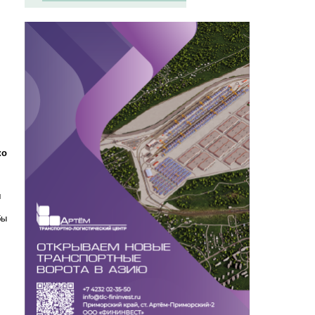
ко
ш
бы