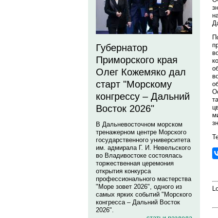
з
н
Д
П
п
Губернатор
в
Приморского края
к
о
Олег Кожемяко дал
в
старт "Морскому
о
О
конгрессу – Дальний
т
Восток 2026"
ц
м
з
В Дальневосточном морском
тренажерном центре Морского
Те
государственного университета
им. адмирала Г. И. Невельского
во Владивостоке состоялась
торжественная церемония
открытия конкурса
профессионального мастерства
"Море зовет 2026", одного из
Lo
самых ярких событий "Морского
конгресса – Дальний Восток
2026".
статьи раздела