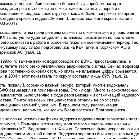
ложных условиях. Ими накоплен большой груз проблем, которые
риходится решать совместно с местными властями, а порой и с
ривлечением федеральных структур, как это было, например, во время
оследнего кризиса водоснабжения Владивостока и его окрестностей в
03-2004 гг.
 сожалению, этим предприятиям совместно с комитетами и управлениям
КХ зачастую не удается достичь плановых показателей по подготовке
воего хозяйства к работе в особенно тяжелый осенне-зимний период. Так,
инувшему году слабо подготовились на Камчатке, в Корякском АО и
врейской АО (табл. 1).
 1990-х гг. замена ветхих водопроводов по ДВФО приостановилась, в
езультате этого резко увеличилась аварийность систем. Сейчас водовод
нова постепенно обновляются, но опять же плановые цифры срываются.
ак, в 2004 г. этот показатель по округу составил лишь 89% (табл. 2).
сть, пожалуй, особенно важный ресурс, который многие водоканалы
ВФО разбазарили в последние годы. Это - люди. Много высококлассных
пециалистов было утеряно в ходе реорганизаций и оптимизаций кадровог
остава. Приток же новых специалистов в отрасль не смог стать
олноценной заменой ушедшим. В прошлом году реорганизации
одоканалов, например, коснулись Владивостока и Благовещенска.
о сих пор не исключены факты задержки водоканалами заработной плат
апример, в Приморье в этом году долгое время задерживали деньги
аботникам МП "Водоканал" в г. Фокино. Положение было исправлено лиш
од давлением местной власти. Задержки зарплаты были характерны и д
ОО "Сахалинский водоканал". Можно предположить, что эти проблемы