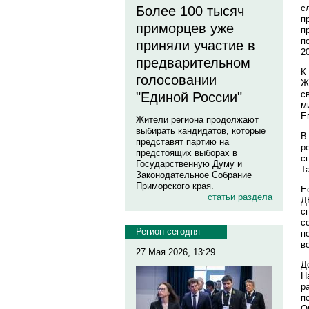
с
Более 100 тысяч
п
приморцев уже
п
п
приняли участие в
20
предварительном
К
голосовании
Ж
с
"Единой России"
м
Е
Жители региона продолжают
выбирать кандидатов, которые
В
представят партию на
р
предстоящих выборах в
с
Государственную Думу и
Т
Законодательное Собрание
Приморского края.
Е
статьи раздела
Д
с
с
Регион сегодня
п
в
27 Мая 2026, 13:29
Д
Н
р
п
О