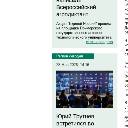
написали
и
о
Всероссийский
к
агродиктант
о
м
г
Акция "Единой России" прошла
Д
на площадке Приморского
р
государственного аграрно-
технологического университета
Ч
статьи раздела
и
г
с
Регион сегодня
К
28 Мая 2026, 14:16
в
п
В
ж
о
н
г
В
у
с
Юрий Трутнев
д
н
встретился во
м