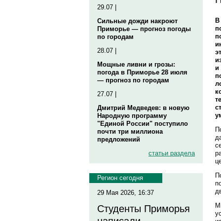
29.07 |
В
Сильные дожди накроют
п
Приморье — прогноз погоды
п
по городам
и
28.07 |
э
и
Мощные ливни и грозы:
и
погода в Приморье 28 июля
п
— прогноз по городам
л
к
27.07 |
т
с
Дмитрий Медведев: в новую
у
Народную программу
"Единой России" поступило
П
почти три миллиона
д
предложений
с
р
статьи раздела
ц
П
Регион сегодня
п
д
29 Мая 2026, 16:37
М
Студенты Приморья
у