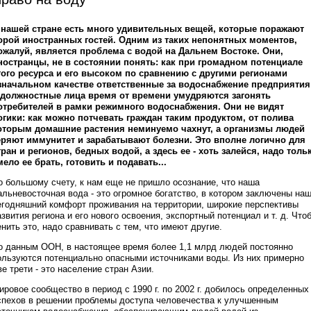
 нашей стране есть много удивительных вещей, которые поражают
орой иностранных гостей. Одним из таких непонятных моментов,
ожалуй, является проблема с водой на Дальнем Востоке. Они,
ностранцы, не в состоянии понять: как при громадном потенциале
того ресурса и его высоком по сравнению с другими регионами
значальном качестве ответственные за водоснабжение предприятия
 должностные лица время от времени умудряются загонять
отребителей в рамки режимного водоснабжения. Они не видят
огики: как можно потчевать граждан таким продуктом, от полива
оторым домашние растения неминуемо чахнут, а организмы людей
еряют иммунитет и зарабатывают болезни. Это вполне логично для
тран и регионов, бедных водой, а здесь ее - хоть залейся, надо толь
мело ее брать, готовить и подавать...
о большому счету, к нам еще не пришло осознание, что наша
альневосточная вода - это огромное богатство, в котором заключены на
егодняшний комфорт проживания на территории, широкие перспективы
азвития региона и его нового освоения, экспортный потенциал и т. д. Что
енить это, надо сравнивать с тем, что имеют другие.
о данным ООН, в настоящее время более 1,1 млрд людей постоянно
ользуются потенциально опасными источниками воды. Из них примерно
ве трети - это население стран Азии.
ировое сообщество в период с 1990 г. по 2002 г. добилось определенных
спехов в решении проблемы доступа человечества к улучшенным