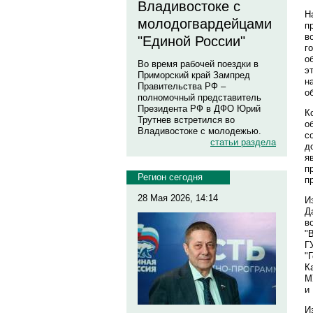
Владивостоке с
Н
молодогвардейцами
п
в
"Единой России"
г
о
Во время рабочей поездки в
э
Приморский край Зампред
н
Правительства РФ –
о
полномочный представитель
Президента РФ в ДФО Юрий
К
Трутнев встретился во
о
Владивостоке с молодежью.
с
статьи раздела
д
я
п
Регион сегодня
п
28 Мая 2026, 14:14
И
Д
в
"
Г
"
К
М
и
И