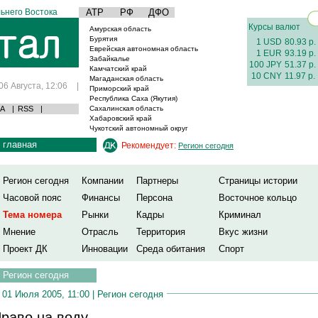
ьнего Востока
АТР
РФ
ДФО
Курсы валют
Амурская область
Бурятия
1 USD
80.93 р.
Еврейская автономная область
1 EUR
93.19 р.
Забайкалье
100 JPY
51.37 р.
Камчатский край
10 CNY
11.97 р.
Магаданская область
06 Августа, 12:06
|
Приморский край
Республика Саха (Якутия)
А
|
RSS
|
Сахалинская область
Хабаровский край
Чукотский автономный округ
главная
Рекомендует:
Регион сегодня
Регион сегодня
Компании
Партнеры
Страницы истории
Часовой пояс
Финансы
Персона
Восточное кольцо
Тема номера
Рынки
Кадры
Криминал
Мнение
Отрасль
Территория
Вкус жизни
Проект ДК
Инновации
Среда обитания
Спорт
Регион сегодня
01 Июля 2005, 11:00 |
Регион сегодня
раво на воду