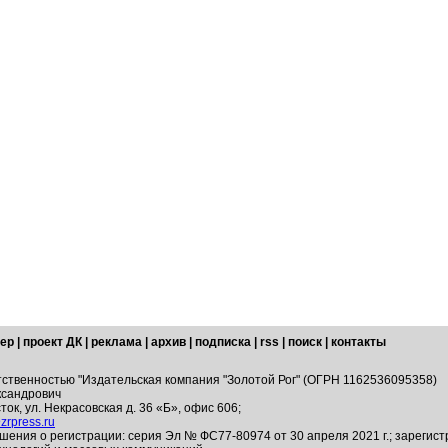
ер
|
проект ДК
|
реклама
|
архив
|
подписка
|
rss
|
поиск
|
контакты
тственностью "Издательская компания "Золотой Рог" (ОГРН 1162536095358)
ксандрович
ток, ул. Некрасовская д. 36 «Б», офис 606;
zrpress.ru
шения о регистрации: серия Эл № ФС77-80974 от 30 апреля 2021 г.; зарегис