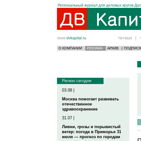
Региональный журнал для деловых кругов Дал
www.
dvkapital.ru
Четверг
|
О КОМПАНИИ
РЕКЛАМА
АРХИВ
|
ПОДПИСК
Регион сегодня
03.08 |
Москва помогает развивать
отечественное
здравоохранение
31.07 |
Ливни, грозы и порывистый
ветер: погода в Приморье 31
июля — прогноз по городам
П