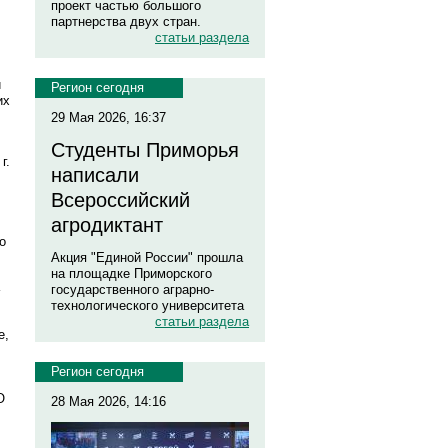
проект частью большого
партнерства двух стран.
статьи раздела
и
Регион сегодня
их
29 Мая 2026, 16:37
Студенты Приморья
г.
написали
Всероссийский
агродиктант
о
Акция "Единой России" прошла
на площадке Приморского
государственного аграрно-
технологического университета
статьи раздела
е,
Регион сегодня
О
28 Мая 2026, 14:16