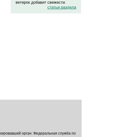
ветерок добавит свежести.
статьи раздела
трировавший орган: Федеральная служба по