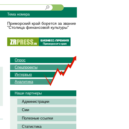
Тема номера
Приморский край борется за звание
"Столица финансовой культуры"
Опрос
Спецпроекты
Интервью
Аналитика
Наши партнеры
Администрации
Сми
Полезные ссылки
Статистика