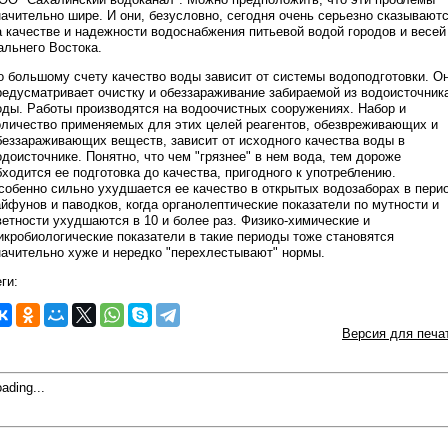
начительно шире. И они, безусловно, сегодня очень серьезно сказывают
а качестве и надежности водоснабжения питьевой водой городов и весей
альнего Востока.
о большому счету качество воды зависит от системы водоподготовки. О
редусматривает очистку и обеззараживание забираемой из водоисточник
оды. Работы производятся на водоочистных сооружениях. Набор и
оличество применяемых для этих целей реагентов, обезвреживающих и
беззараживающих веществ, зависит от исходного качества воды в
одоисточнике. Понятно, что чем "грязнее" в нем вода, тем дороже
бходится ее подготовка до качества, пригодного к употреблению.
собенно сильно ухудшается ее качество в открытых водозаборах в пери
айфунов и паводков, когда органолептические показатели по мутности и
ветности ухудшаются в 10 и более раз. Физико-химические и
икробиологические показатели в такие периоды тоже становятся
начительно хуже и нередко "перехлестывают" нормы.
ги:
Версия для печа
ading...