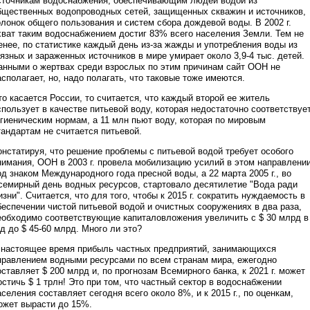
сточникам водоснабжения, обеспечивающим людей водой из
бщественных водопроводных сетей, защищенных скважин и источников,
олонок общего пользования и систем сбора дождевой воды. В 2002 г.
хват таким водоснабжением достиг 83% всего населения Земли. Тем не
енее, по статистике каждый день из-за жажды и употребления воды из
рязных и зараженных источников в мире умирает около 3,9-4 тыс. детей.
анными о жертвах среди взрослых по этим причинам сайт ООН не
асполагает, но, надо полагать, что таковые тоже имеются.
то касается России, то считается, что каждый второй ее житель
спользует в качестве питьевой воду, которая недостаточно соответствуе
игиеническим нормам, а 11 млн пьют воду, которая по мировым
тандартам не считается питьевой.
онстатируя, что решение проблемы с питьевой водой требует особого
нимания, ООН в 2003 г. провела мобилизацию усилий в этом направлени
од знаком Международного года пресной воды, а 22 марта 2005 г., во
семирный день водных ресурсов, стартовало десятилетие "Вода ради
изни". Считается, что для того, чтобы к 2015 г. сократить нуждаемость в
беспечении чистой питьевой водой и очистных сооружениях в два раза,
еобходимо соответствующие капиталовложения увеличить с $ 30 млрд в
од до $ 45-60 млрд. Много ли это?
 настоящее время прибыль частных предприятий, занимающихся
правлением водными ресурсами по всем странам мира, ежегодно
оставляет $ 200 млрд и, по прогнозам Всемирного банка, к 2021 г. может
остичь $ 1 трлн! Это при том, что частный сектор в водоснабжении
аселения составляет сегодня всего около 8%, и к 2015 г., по оценкам,
ожет вырасти до 15%.