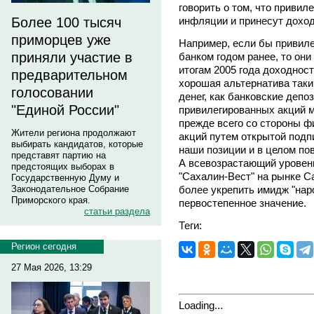
говорить о том, что приви
инфляции и принесут доход
Более 100 тысяч
приморцев уже
Например, если бы привил
приняли участие в
банком годом ранее, то он
итогам 2005 года доходнос
предварительном
хорошая альтернатива так
голосовании
денег, как банковские деп
"Единой России"
привилегированных акций м
прежде всего со стороны ф
Жители региона продолжают
акций путем открытой подп
выбирать кандидатов, которые
наши позиции и в целом по
представят партию на
А всевозрастающий уровень
предстоящих выборах в
"Сахалин-Вест" на рынке С
Государственную Думу и
более укрепить имидж "наро
Законодательное Собрание
Приморского края.
первостепенное значение.
статьи раздела
Теги:
Регион сегодня
27 Мая 2026, 13:29
Loading...