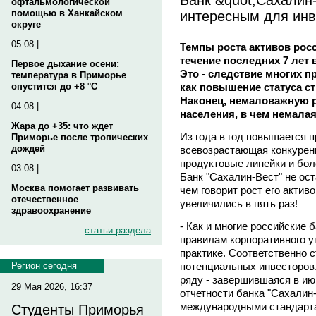
офтальмологической
интересным для инв
помощью в Ханкайском
округе
05.08 |
Темпы роста активов росс
течение последних 7 ле
Первое дыхание осени:
Это - следствие многих п
температура в Приморье
как повышение статуса ст
опустится до +8 °C
Наконец, немаловажную р
04.08 |
населения, в чем немалая
Жара до +35: что ждет
Из года в год повышается п
Приморье после тропических
дождей
всевозрастающая конкуренц
продуктовые линейки и бол
03.08 |
Банк "Сахалин-Вест" не ост
Москва помогает развивать
чем говорит рост его активо
отечественное
увеличились в пять раз!
здравоохранение
- Как и многие российские 
статьи раздела
правилам корпоративного у
практике. Соответственно 
потенциальных инвесторов.
Регион сегодня
ряду - завершившаяся в ию
29 Мая 2026, 16:37
отчетности банка "Сахалин-
международными стандарта
Студенты Приморья