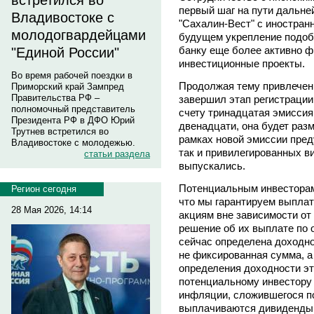
встретился во
первый шаг на пути дальне
Владивостоке с
"Сахалин-Вест" с иностран
молодогвардейцами
будущем укрепление подоб
банку еще более активно 
"Единой России"
инвестиционные проекты.
Во время рабочей поездки в
Продолжая тему привлечени
Приморский край Зампред
Правительства РФ –
завершил этап регистрации
полномочный представитель
счету тринадцатая эмиссия
Президента РФ в ДФО Юрий
двенадцати, она будет раз
Трутнев встретился во
рамках новой эмиссии пред
Владивостоке с молодежью.
так и привилегированных в
статьи раздела
выпускались.
Потенциальным инвесторам,
Регион сегодня
что мы гарантируем выпла
28 Мая 2026, 14:14
акциям вне зависимости от 
решение об их выплате по
сейчас определена доходно
не фиксированная сумма, а
определения доходности эти
потенциальному инвестору
инфляции, сложившегося по
выплачиваются дивиденды.