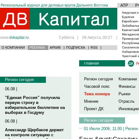
Региональный журнал для деловых кругов Дальнего Востока
АТР
Р
Амурская о
Бурятия
Еврейская 
Забайкаль
Камчатский
Магаданска
www.
dvkapital.ru
Суббота
|
08 Августа, 00:27
|
Приморски
Республика
О КОМПАНИИ
РЕКЛАМА
АРХИВ
|
ПОДПИСКА
|
RSS
|
Сахалинска
Хабаровски
Чукотский 
главная
Р
Регион сегодня
Компании
Регион сегодня
Часовой пояс
Финансы
06.08 |
Тема номера
Рынки
"Единая Россия" получила
Мнение
Отрасль
первую строку в
избирательном бюллетене на
Проект ДК
Инновации
выборах в Госдуму
Регион сегодня
06.08 |
01 Июля 2006, 11:00 |
Регион
Александр Щербаков держит
на контроле ситуацию с
Банк &quot;Сахалин-