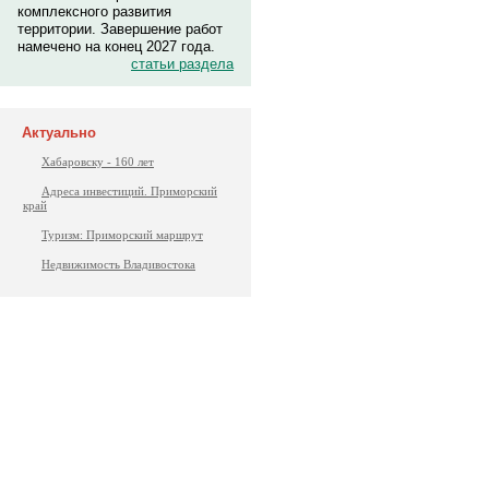
комплексного развития
территории. Завершение работ
намечено на конец 2027 года.
статьи раздела
Актуально
Хабаровску - 160 лет
Адреса инвестиций. Приморский
край
Туризм: Приморский маршрут
Недвижимость Владивостока