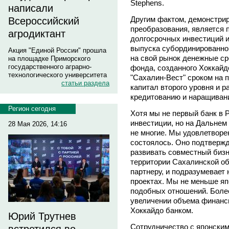
Stephens.
написали
Другим фактом, демонстри
Всероссийский
преобразования, является 
агродиктант
долгосрочных инвестиций и
выпуска субординированно
Акция "Единой России" прошла
на свой рынок денежные ср
на площадке Приморского
государственного аграрно-
фонда, созданного Хоккайд
технологического университета
"Сахалин-Вест" сроком на п
статьи раздела
капитал второго уровня и 
кредитованию и наращивани
Регион сегодня
Хотя мы не первый банк в 
инвестиции, но на Дальнем
28 Мая 2026, 14:16
не многие. Мы удовлетворе
состоялось. Оно подтвержд
развивать совместный бизн
территории Сахалинской обл
партнеру, и подразумевает
проектах. Мы не меньше яп
подобных отношений. Более
увеличении объема финанси
Хоккайдо банком.
Юрий Трутнев
Сотрудничество с японски