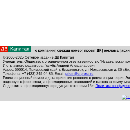
о компании
|
свежий номер
|
проект ДК
|
реклама
|
архи
© 2000-2025 Сетевое издание ДВ Капитал
Учредитель: Общество с ограниченной ответственностью "Издательская ко
И.о. главного редактора: Голубь Андрей Александрович
Адрес: 690014, Приморский край, г. Владивосток, ул. Некрасовская д. 36 «Б»
Телефоны: +7 (423) 245-04-85; Email:
priem@zrpress.ru
Регистрационный номер и дата принятия решения о регистрации: серия Эл
надзору в сфере связи, информационных технологий и массовых коммуник
Содержит информационную продукцию категории 18+.
Политика конфиден