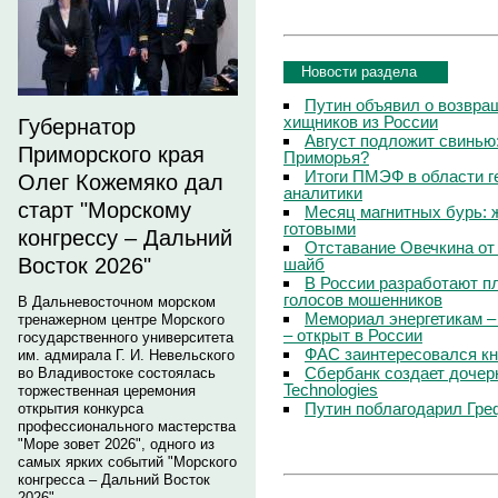
Новости раздела
Путин объявил о возвращ
хищников из России
Губернатор
Август подложит свинью:
Приморского края
Приморья?
Итоги ПМЭФ в области г
Олег Кожемяко дал
аналитики
старт "Морскому
Месяц магнитных бурь: 
готовыми
конгрессу – Дальний
Отставание Овечкина от 
Восток 2026"
шайб
В России разработают п
голосов мошенников
В Дальневосточном морском
Мемориал энергетикам –
тренажерном центре Морского
– открыт в России
государственного университета
ФАС заинтересовался кн
им. адмирала Г. И. Невельского
Сбербанк создает дочер
во Владивостоке состоялась
Technologies
торжественная церемония
Путин поблагодарил Гре
открытия конкурса
профессионального мастерства
"Море зовет 2026", одного из
самых ярких событий "Морского
конгресса – Дальний Восток
2026".