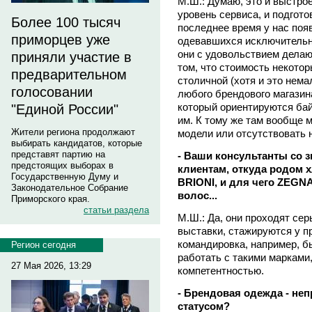
М.Ш.: Думаю, это и выстро
уровень сервиса, и подгото
Более 100 тысяч
последнее время у нас поя
приморцев уже
одевавшихся исключительн
они с удовольствием делаю
приняли участие в
том, что стоимость некотор
предварительном
столичной (хотя и это нема
голосовании
любого брендового магазина
который ориентируются бай
"Единой России"
им. К тому же там вообще 
Жители региона продолжают
модели или отсутствовать 
выбирать кандидатов, которые
представят партию на
- Ваши консультанты со 
предстоящих выборах в
клиентам, откуда родом 
Государственную Думу и
BRIONI, и для чего ZEGN
Законодательное Собрание
волос...
Приморского края.
статьи раздела
М.Ш.: Да, они проходят сер
выставки, стажируются у п
командировка, например, 
Регион сегодня
работать с такими марками
27 Мая 2026, 13:29
компетентностью.
- Брендовая одежда - не
статусом?