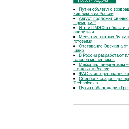
Новости раздела
Путин объявил о возвращ
хищников из России
Август подложит свинью:
Приморья?
Итоги ПМЭФ в области г
аналитики
Месяц магнитных бурь: 
готовыми
Отставание Овечкина от 
шайб
В России разработают п
голосов мошенников
Мемориал энергетикам –
– открыт в России
ФАС заинтересовался кн
Сбербанк создает дочер
Technologies
Путин поблагодарил Гре