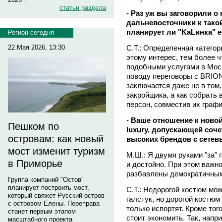
статьи раздела
- Раз уж вы заговорили о
дальневосточники к такой у
планирует ли "KаLинка" 
Регион сегодня
С.Т.: Определенная катего
22 Мая 2026, 13:30
этому интерес, тем более 
подобными услугами в Мос
поводу переговоры с BRIO
заключается даже не в том
закройщика, а как собрать 
персон, совместив их граф
- Ваше отношение к ново
Пешком по
luxury, допускающей соч
островам: как новый
высоких брендов с сете
мост изменит туризм
М.Ш.: Я двумя руками "за" 
в Приморье
и достойно. При этом важн
разбавлены демократичным
Группа компаний "Остов"
планирует построить мост,
С.Т.: Недорогой костюм мож
который свяжет Русский остров
галстук, но дорогой костю
с островом Елены. Переправа
только испортят. Кроме тог
станет первым этапом
стоит экономить. Так, нап
масштабного проекта