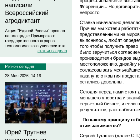
профессиональные выставк
написали
Флоренции... Но договорит
Всероссийский
непросто.
агродиктант
Ставка изначально делалас
Причем мы хотели работат
Акция "Единой России" прошла
представленными на мировы
на площадке Приморского
выяснилось, любят определ
государственного аграрно-
того чтобы получить право
технологического университета
статьи раздела
было заручиться согласием 
производители брендов выд
местоположению, дизайну 
Регион сегодня
согласовывать мельчайшие 
накануне открытия предс
28 Мая 2026, 14:16
остались довольны.
Сегодня перед нами стоят 
меньшего упорства и знаний
серьезный бизнес, и если 
результатов, расслабляться
- По какому принципу отб
этим занимается?
Юрий Трутнев
Сергей Тугашев (далее С.Т.