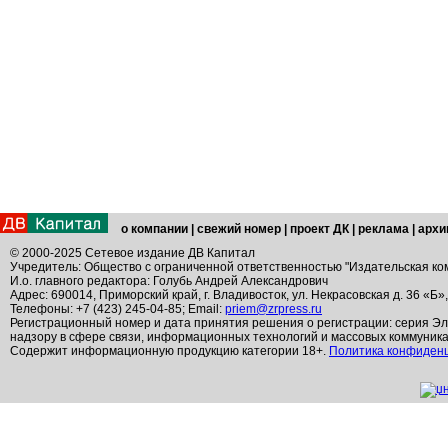
о компании
|
свежий номер
|
проект ДК
|
реклама
|
архи
© 2000-2025 Сетевое издание ДВ Капитал
Учредитель: Общество с ограниченной ответственностью "Издательская ко
И.о. главного редактора: Голубь Андрей Александрович
Адрес: 690014, Приморский край, г. Владивосток, ул. Некрасовская д. 36 «Б»
Телефоны: +7 (423) 245-04-85; Email:
priem@zrpress.ru
Регистрационный номер и дата принятия решения о регистрации: серия Эл
надзору в сфере связи, информационных технологий и массовых коммуник
Содержит информационную продукцию категории 18+.
Политика конфиден