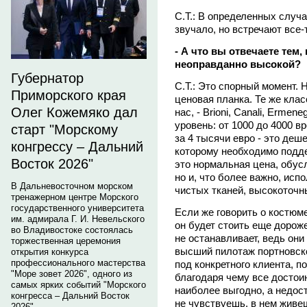
С.Т.: В определенных случа
звучало, но встречают все-т
- А что вы отвечаете тем,
неоправданно высокой?
Губернатор
С.Т.: Это спорный момент. Н
Приморского края
ценовая планка. Те же кла
Олег Кожемяко дал
нас, - Brioni, Canali, Ermen
уровень: от 1000 до 4000 в
старт "Морскому
за 4 тысячи евро - это деш
конгрессу – Дальний
которому необходимо подд
Восток 2026"
это нормальная цена, обус
но и, что более важно, ис
В Дальневосточном морском
чистых тканей, высокоточн
тренажерном центре Морского
государственного университета
Если же говорить о костюме 
им. адмирала Г. И. Невельского
он будет стоить еще дорож
во Владивостоке состоялась
не останавливает, ведь они 
торжественная церемония
высший пилотаж портновско
открытия конкурса
профессионального мастерства
под конкретного клиента, п
"Море зовет 2026", одного из
благодаря чему все досто
самых ярких событий "Морского
наиболее выгодно, а недос
конгресса – Дальний Восток
не чувствуешь, в нем живе
2026".