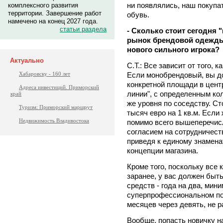
ни появлялись, наш покупа
комплексного развития
территории. Завершение работ
обувь.
намечено на конец 2027 года.
статьи раздела
- Сколько стоит сегодня
рынок брендовой одежды
нового сильного игрока?
Актуально
С.Т.: Все зависит от того, 
Если монобрендовый, вы д
Хабаровску - 160 лет
конкретной площади в центр
Адреса инвестиций. Приморский
линии", с определенным ко
край
же уровня по соседству. С
Туризм: Приморский маршрут
тысяч евро на 1 кв.м. Если
Недвижимость Владивостока
помимо всего вышеперечис
согласием на сотрудничест
приведя к единому знамена
концепции магазина.
Кроме того, поскольку все 
заранее, у вас должен быт
средств - года на два, мин
суперпрофессиональном по
месяцев через девять, не 
Вообще, попасть новичку н