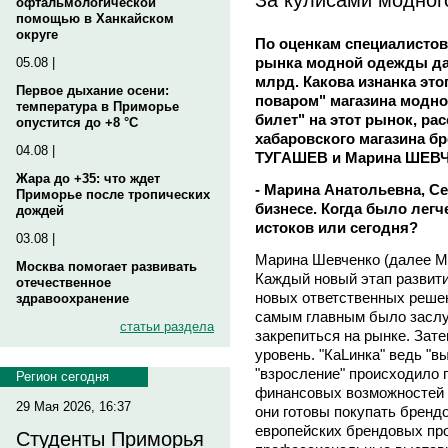
офтальмологической
помощью в Ханкайском
округе
По оценкам специалистов
рынка модной одежды дав
05.08 |
млрд. Какова изнанка это
Первое дыхание осени:
поваром" магазина модно
температура в Приморье
билет" на этот рынок, р
опустится до +8 °C
хабаровского магазина б
04.08 |
ТУГАШЕВ и Марина ШЕВ
Жара до +35: что ждет
- Марина Анатольевна, С
Приморье после тропических
бизнесе. Когда было легче
дождей
истоков или сегодня?
03.08 |
Марина Шевченко (далее М.
Москва помогает развивать
Каждый новый этап развити
отечественное
новых ответственных решен
здравоохранение
самым главным было заслу
статьи раздела
закрепиться на рынке. Зат
уровень. "КаLинка" ведь "в
"взросление" происходило 
Регион сегодня
финансовых возможностей к
29 Мая 2026, 16:37
они готовы покупать бренд
европейских брендовых пр
Студенты Приморья