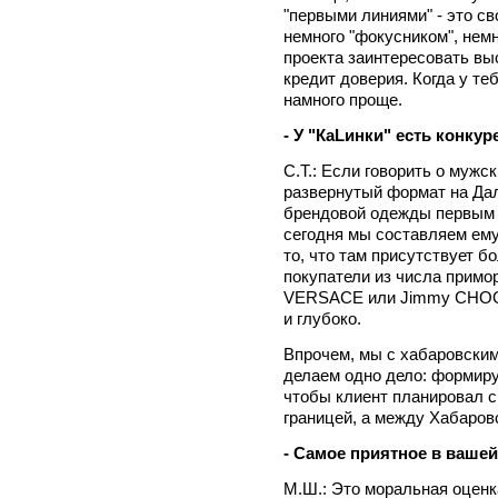
"первыми линиями" - это с
немного "фокусником", нем
проекта заинтересовать вы
кредит доверия. Когда у те
намного проще.
- У "КаLинки" есть конку
С.Т.: Если говорить о мужс
развернутый формат на Дал
брендовой одежды первым 
сегодня мы составляем ем
то, что там присутствует 
покупатели из числа примо
VERSACE или Jimmy CHOO 
и глубоко.
Впрочем, мы с хабаровским
делаем одно дело: формиру
чтобы клиент планировал с
границей, а между Хабаров
- Самое приятное в вашей
М.Ш.: Это моральная оценк