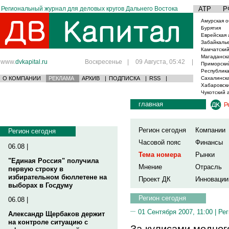
Региональный журнал для деловых кругов Дальнего Востока
АТР
Р
Амурская о
Бурятия
Еврейская 
Забайкаль
Камчатский
Магаданска
www.
dvkapital.ru
Воскресенье
|
09 Августа, 05:42
|
Приморски
Республика
О КОМПАНИИ
РЕКЛАМА
АРХИВ
|
ПОДПИСКА
|
RSS
|
Сахалинска
Хабаровски
Чукотский 
главная
Р
Регион сегодня
Компании
Регион сегодня
Часовой пояс
Финансы
06.08 |
Тема номера
Рынки
"Единая Россия" получила
Мнение
Отрасль
первую строку в
избирательном бюллетене на
Проект ДК
Инновации
выборах в Госдуму
Регион сегодня
06.08 |
01 Сентября 2007, 11:00 |
Рег
Александр Щербаков держит
на контроле ситуацию с
За кулисами модног