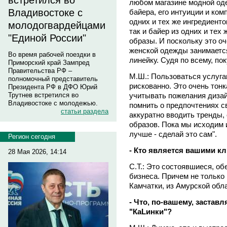
встретился во
любом магазине модной оде
Владивостоке с
байера, его интуиции и ком
одних и тех же ингредиент
молодогвардейцами
так и байер из одних и тех
"Единой России"
образы. И поскольку это оч
женской одежды занимаетс
Во время рабочей поездки в
линейку. Судя по всему, по
Приморский край Зампред
Правительства РФ –
М.Ш.: Пользоваться услуг
полномочный представитель
рискованно. Это очень тон
Президента РФ в ДФО Юрий
учитывать пожелания дизай
Трутнев встретился во
Владивостоке с молодежью.
помнить о предпочтениях св
статьи раздела
аккуратно вводить тренды,
образов. Пока мы исходим 
лучше - сделай это сам".
Регион сегодня
- Кто является вашими к
28 Мая 2026, 14:14
С.Т.: Это состоявшиеся, о
бизнеса. Причем не только 
Камчатки, из Амурской обла
- Что, по-вашему, застав
"КаLинки"?