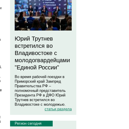
и
Юрий Трутнев
а
встретился во
Владивостоке с
молодогвардейцами
"Единой России"
б.
.
Во время рабочей поездки в
з
Приморский край Зампред
Правительства РФ –
е
полномочный представитель
Президента РФ в ДФО Юрий
Трутнев встретился во
Владивостоке с молодежью.
статьи раздела
с
к
Регион сегодня