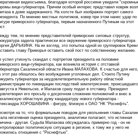
перативная видеосъемка, благодаря которой россияне увидели "скромны
оромы вице-губернатора. Причем особый интерес представил коврик воз
нитаза в доме задержанного. На холсте был изображен портрет самого
резидента. По мнению местных политиков, ковер при этом нанес удар по
игуре приморского губернатора, первым назначенного Путиным на этот
ст.
ежду тем, по мнению представителей приморских силовых структур,
рокуратура задела практически все окружение приморского губернатора
ергея ДАРЬКИНА. На их взгляд, это попытка одной из группировок Крем
аставить главу Приморья оставить свой пост по собственному желанию.
е успел утихнуть скандал с портретом президента на половике
риморского вице-губернатора, как возникла история с отставкой
убернатора Сахалинской области Ивана МАЛАХОВА. К счастью для него
а этот раз обошлось без возбуждения уголовных дел. Стоило Путину
ожурить губернатора за неудовлетворительную работу областной
дминистрации по ликвидации последствий землетрясения, происшедшег
 августа в Невельске, и Малахов сразу подал в отставку. Президент
довлетворил его просьбу о досрочном сложении полномочий и внес в
ахалинскую областную думу кандидатуру нового губернатора -
лександра ХОРОШАВИНА - фигуру, близкую к ОАО "НК "Роснефть".
есмотря на то, что формальным поводом для увольнения главы Сахали
тала негативная оценка президента, аналитики полагают, что истинная
ричина - другая. Судьба Малахова обсуждалась примерно год - он не
онтролировал политическую ситуацию в регионе, к тому же у него не
ложились отношения с "Роснефтью".