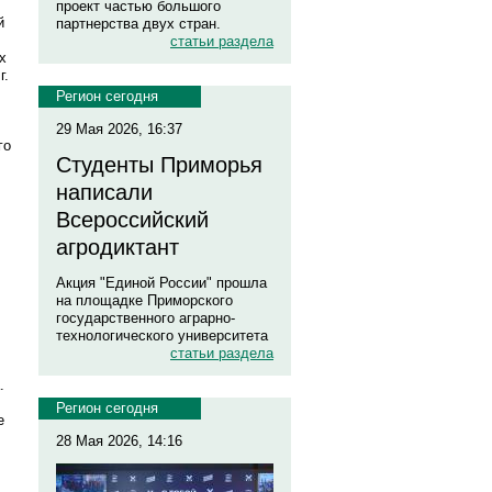
проект частью большого
й
партнерства двух стран.
статьи раздела
х
г.
Регион сегодня
29 Мая 2026, 16:37
го
Студенты Приморья
написали
Всероссийский
агродиктант
Акция "Единой России" прошла
на площадке Приморского
государственного аграрно-
технологического университета
статьи раздела
.
Регион сегодня
е
28 Мая 2026, 14:16