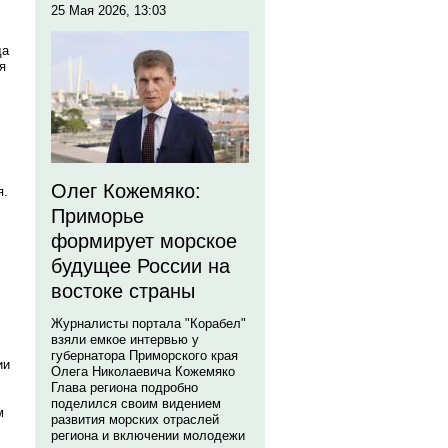
25 Мая 2026, 13:03
да
я
Олег Кожемяко:
я.
Приморье
формирует морское
будущее России на
востоке страны
Журналисты портала "Корабел"
взяли емкое интервью у
губернатора Приморского края
ии
Олега Николаевича Кожемяко
Глава региона подробно
поделился своим видением
м
развития морских отраслей
региона и включении молодежи