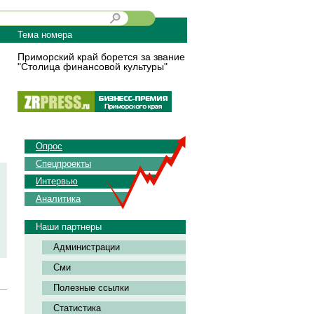
Тема номера
Приморский край борется за звание
"Столица финансовой культуры"
Опрос
Спецпроекты
Интервью
Аналитика
Наши партнеры
Администрации
Сми
Полезные ссылки
Статистика