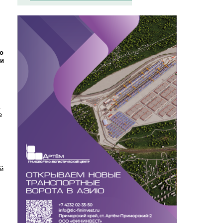
,
го
ли
.
е
ей