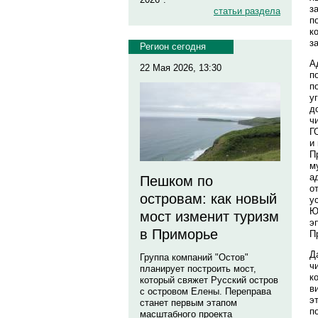
з
статьи раздела
п
к
з
Регион сегодня
А
22 Мая 2026, 13:30
п
п
у
д
ч
Г
и
П
м
а
Пешком по
о
островам: как новый
у
Ю
мост изменит туризм
э
в Приморье
П
Д
Группа компаний "Остов"
ч
планирует построить мост,
к
который свяжет Русский остров
в
с островом Елены. Переправа
э
станет первым этапом
п
масштабного проекта