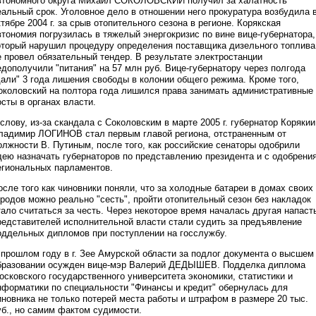
втономного округа Михаил СОКОЛОВСКИЙ получил за халатность
еальный срок. Уголовное дело в отношении него прокуратура возбудила 
ктябре 2004 г. за срыв отопительного сезона в регионе. Корякская
втономия погрузилась в тяжелый энергокризис по вине вице-губернатора,
оторый нарушил процедуру определения поставщика дизельного топлива
е провел обязательный тендер. В результате электростанции
едополучили "питания" на 57 млн руб. Вице-губернатору через полгода
дали" 3 года лишения свободы в колонии общего режима. Кроме того,
околовский на полтора года лишился права занимать административные
осты в органах власти.
 слову, из-за скандала с Соколовским в марте 2005 г. губернатор Корякии
ладимир ЛОГИНОВ стал первым главой региона, отстраненным от
олжности В. Путиным, после того, как российские сенаторы одобрили
дею назначать губернаторов по представлению президента и с одобрени
егиональных парламентов.
осле того как чиновники поняли, что за холодные батареи в домах своих
ородов можно реально "сесть", пройти отопительный сезон без накладок
тало считаться за честь. Через некоторое время началась другая напаст
редставителей исполнительной власти стали судить за предъявление
оддельных дипломов при поступлении на госслужбу.
 прошлом году в г. Зее Амурской области за подлог документа о высшем
бразовании осужден вице-мэр Валерий ДЕДЫШЕВ. Подделка диплома
осковского государственного университета экономики, статистики и
нформатики по специальности "Финансы и кредит" обернулась для
иновника не только потерей места работы и штрафом в размере 20 тыс.
уб., но самим фактом судимости.