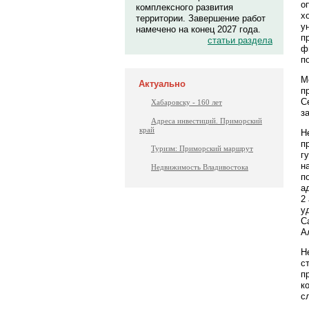
о
комплексного развития
х
территории. Завершение работ
у
намечено на конец 2027 года.
п
статьи раздела
ф
по
М
Актуально
п
С
Хабаровску - 160 лет
з
Адреса инвестиций. Приморский
край
Н
п
Туризм: Приморский маршрут
г
н
Недвижимость Владивостока
п
а
2
у
С
А
Н
с
п
к
с