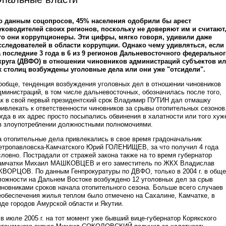
о данным соцопросов, 45% населения одобрили бы арест
уководителей своих регионов, поскольку не доверяют им и считают
то они коррупционеры. Эти цифры, мягко говоря, удивили даже
сследователей в области коррупции. Однако чему удивляться, если
а последние 3 года в 6 из 9 регионов Дальневосточного федерально
круга (ДВФО) в отношении чиновников администраций субъектов и
х столиц возбуждены уголовные дела или они уже "отсидели".
ообще, тенденция возбуждения уголовных дел в отношении чиновников
дминистраций, в том числе дальневосточных, обозначилась после того,
ак в свой первый президентский срок Владимир ПУТИН дал отмашку
ривлекать к ответственности чиновников за срывы отопительных сезонов
огда в их адрес просто посыпались обвинения в халатности или того хуж
 в злоупотреблении должностными полномочиями.
а отопительные дела привлекались в свое время градоначальник
етропавловска-Камчатского Юрий ГОЛЕНИЩЕВ, за что получил 4 года
словно. Пострадали от стражей закона также на то время губернатор
амчатки Михаил МАШКОВЦЕВ и его заместитель по ЖКХ Владислав
КВОРЦОВ. По данным Генпрокуратуры по ДВФО, только в 2004 г. в общ
ложности на Дальнем Востоке возбуждено 12 уголовных дел за срыв
иновниками сроков начала отопительного сезона. Больше всего случаев
еобеспечения жилья теплом было отмечено на Сахалине, Камчатке, в
яде городов Амурской области и Якутии.
 в июле 2005 г. на тот момент уже бывший вице-губернатор Корякского