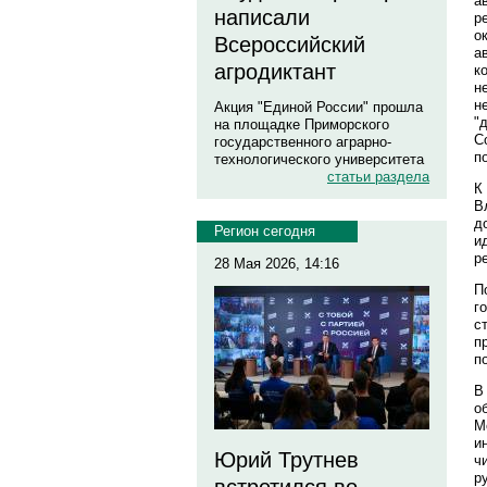
а
написали
р
о
Всероссийский
а
агродиктант
к
н
н
Акция "Единой России" прошла
"
на площадке Приморского
С
государственного аграрно-
п
технологического университета
статьи раздела
К
В
д
Регион сегодня
и
р
28 Мая 2026, 14:16
П
г
с
п
п
В
о
М
и
Юрий Трутнев
ч
р