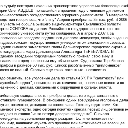
го судьбу повторил начальник транспортного управления благовещенско
эрии Олег АВДЕЕВ, попавшийся в прошлом году с липовым дипломом
альневосточного государственного аграрного университета. В материала
ледствия говорилось, что "липу" Авдеев приобрел за 25 тыс. руб. В 2006 
та участь не обошла бывшего вице-губернатора Сахалинской области
ергея ОСИПОВА за диплом Российского государственного открытого
ехнического университета путей сообщения. А в апреле 2007 г. за
спользование заведомо подложного диплома менеджера, якобы выданно
ладивостокским государственным университетом экономики и сервиса,
судили бывшего заместителя главы Дальнегорского городского округа и
кс-кандидата в мэры Дальнегорска Александра ТЕРЕБИЛОВА. В
удебном заседании подсудимый полностью признал свою вину и
огласился с предъявленным ему обвинением. Суд наказал Теребилова
трафом в размере 50 тыс. руб. Список разоблаченных "дипломников"
алеко не полный. Сколько еще таких латентных - неизвестно.
адо отметить, все уголовные дела по статьям УК РФ "халатность" или
служебный подлог", несмотря на их количество, - невинные шалости по
равнению с делами, связанными с коррупцией в органах власти.
аибольшую скандальность приобрели дела этого года, связанные с
тставками губернаторов. В отношении одних возбуждены уголовные дела
ругие, возможно, дожидаются своего часа. Третьи уходят сами. Как
тмечают эксперты, одно сегодня понятно - кресла первых лиц регионов н
окидают внезапно "из-за потери доверия президента". Сначала
ретендента на увольнение предупреждают. Если не понимает по-
орошему, начинают изучать его прошлое или вытаскивают на всеобщее
бозрение то, что уже было "припасено в рукаве".