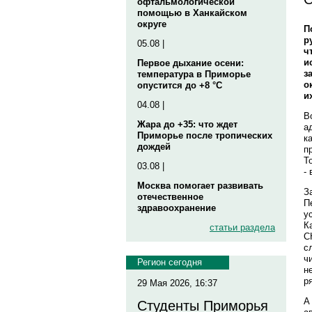
офтальмологической
помощью в Ханкайском
округе
П
р
05.08 |
ч
и
Первое дыхание осени:
з
температура в Приморье
о
опустится до +8 °C
и
04.08 |
В
Жара до +35: что ждет
а
Приморье после тропических
к
дождей
п
Т
03.08 |
-
Москва помогает развивать
З
отечественное
П
здравоохранение
у
К
статьи раздела
С
с
ч
Регион сегодня
н
р
29 Мая 2026, 16:37
А
Студенты Приморья