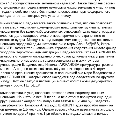
акона "О государственном земельном кадастре". Также Николаев своими
остановлениями предоставлял некоторым лицам земельные участки под
оттеджи в собственность бесплатно на основании норм федерального
аконодательства, которые уже утратили силу.
дминистрацию Владивостока также обвинили в том, что она позволяет
ользоваться некоторым коммерческим предприятиям муниципальными
омещениями без каких-либо договорных отношений. Есть еще эпизоды в
головном деле владивостокского мэра, временно отстраненного от
олжности судом. Между тем под следствием находятся еще несколько
иновников городской администрации: вице-мэры Алан БУДАЕВ, Игорь
ОЛУБЕВ, заместитель начальника Управления содержания жилого фонд
 городских территорий администрации Владивостока Оксана ПАРФИЛОВ
риговор в отношении оправданного месяц назад начальника управления
униципального имущества, градостроительства и архитектуры
дминистрации Владивостока Николая АРЖАНОВА прокуратура грозится
тменить. А еще не стоит забывать об уже приговоренном к 4 годам
словно за превышение должностных полномочий экс-мэре Владивостока
рии КОПЫЛОВЕ, который снова находится под следствием по другому
пизоду. Этот же статус в настоящий момент носит экс-вице-губернатор
риморья Борис ГЕЛЬЦЕР.
альневосточники уже, наверное, потеряли счет подследственным
иновникам. Но и это не все. В июле на всю страну прошумел еще один
оррупционный скандал: при получении взятки в 1,2 млн руб. задержан
ице-губернатор Приморья Александр ШИШКИН, едва проработавший на
той должности 1,5 месяца. Однако всероссийскую известность это дело
олучило по другой причине. При обыске в коттедже Шишкина велась