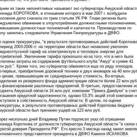
дним из таких непонятливых называют экс-губернатора Амурской област
еонида КОРОТКОВА, в отношении которого в мае 2007 г. возбудили
головное дело сначала по трем статьям УК РФ. Главе региона было
редъявлено обвинение в злоупотреблении должностными полномочиями,
ревышении должностных полномочий и халатности. Производством по
елу занялись следователи Управления Генпрокуратуры в ДВФО.
о оценке прокуратуры, "в результате противоправных действий Коротков
 период 2003-2006 гг. на территории области был незаконно увеличен
реднеотпускной тариф на электрическую и тепловую энергию для
отребителей. Увеличение тарифа произошло из-за того, что в него были
ключены затраты на содержание футбольного клуба "Амур" в сумме 41
лн руб.". Кроме того, экс-губернатор обвиняется еще по ряду эпизодов.
о-первых, приобретение дорожной техники и двух иномарок на 40 млн ру
о ценам, превышающим их среднерыночную стоимость. Во-вторых,
ыделение из резервного фонда администрации области более 22 млн руб
а финансирование различных предприятий. В-третьих, предоставление и
юджета Амурской области 16 млн руб. компании "Прииск Дамбуки" в счет
огашения кредитной задолженности, однако 53,3% акций этой компании н
оступили в собственность Амурской области. В целом, по оценке
рокуратуры, в результате противоправных действий Короткова бюджету
мурской области был причинен ущерб на 123 млн руб.
ерез несколько дней Владимир Путин подписал указ об отрешении
еонида Короткова от должности губернатора Амурской области "в связи 
тратой доверия Президента РФ". Его кресло 3 месяца назад занял земля
олномочного представителя президента в ДВФО Камиля ИСХАКОВА