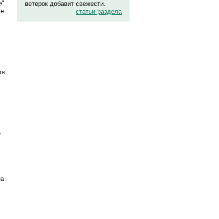
е"
ветерок добавит свежести.
ле
статьи раздела
ля
,
о
на