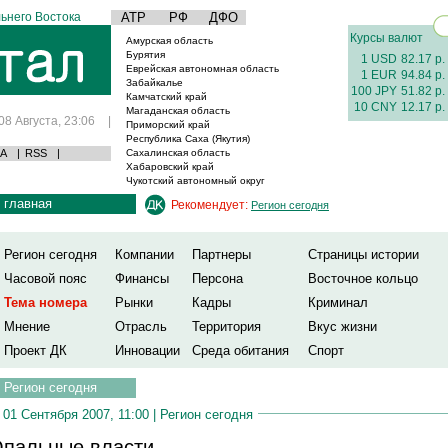
ьнего Востока
АТР
РФ
ДФО
Курсы валют
Амурская область
Бурятия
1 USD
82.17 р.
Еврейская автономная область
1 EUR
94.84 р.
Забайкалье
100 JPY
51.82 р.
Камчатский край
10 CNY
12.17 р.
Магаданская область
08 Августа, 23:06
|
Приморский край
Республика Саха (Якутия)
А
|
RSS
|
Сахалинская область
Хабаровский край
Чукотский автономный округ
главная
Рекомендует:
Регион сегодня
Регион сегодня
Компании
Партнеры
Страницы истории
Часовой пояс
Финансы
Персона
Восточное кольцо
Тема номера
Рынки
Кадры
Криминал
Мнение
Отрасль
Территория
Вкус жизни
Проект ДК
Инновации
Среда обитания
Спорт
Регион сегодня
01 Сентября 2007, 11:00 |
Регион сегодня
пальные власти