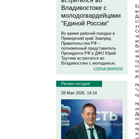
встретился во
Е
Владивостоке с
м
молодогвардейцами
Д
с
"Единой России"
э
С
Во время рабочей поездки в
т
Приморский край Зампред
и
Правительства РФ –
В
полномочный представитель
о
Президента РФ в ДФО Юрий
э
Трутнев встретился во
с
Владивостоке с молодежью.
с
статьи раздела
ш
д
Регион сегодня
Н
"
28 Мая 2026, 14:14
с
Н
о
Д
о
п
п
х
о