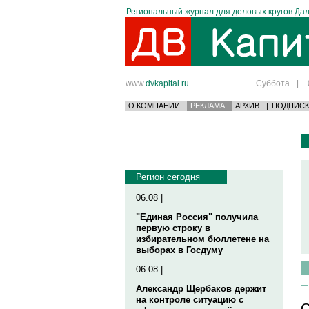
Региональный журнал для деловых кругов Дал
www.
dvkapital.ru
Суббота
|
О КОМПАНИИ
РЕКЛАМА
АРХИВ
|
ПОДПИСК
Регион сегодня
06.08 |
"Единая Россия" получила
первую строку в
избирательном бюллетене на
выборах в Госдуму
06.08 |
Александр Щербаков держит
на контроле ситуацию с
О