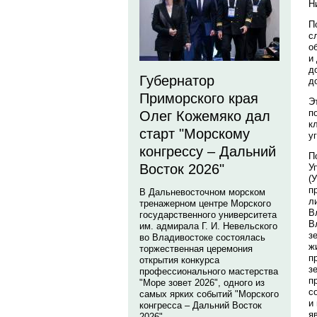
Н
П
с
о
и
д
Губернатор
д
Приморского края
Э
п
Олег Кожемяко дал
к
старт "Морскому
у
конгрессу – Дальний
П
Восток 2026"
У
(
п
В Дальневосточном морском
л
тренажерном центре Морского
В
государственного университета
В
им. адмирала Г. И. Невельского
з
во Владивостоке состоялась
ж
торжественная церемония
п
открытия конкурса
з
профессионального мастерства
п
"Море зовет 2026", одного из
с
самых ярких событий "Морского
и
конгресса – Дальний Восток
я
2026".