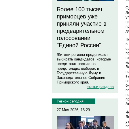
О
Более 100 тысяч
Л
приморцев уже
у
п
приняли участие в
п
предварительном
д
голосовании
П
в
"Единой России"
с
п
Жители региона продолжают
в
выбирать кандидатов, которые
м
представят партию на
В
предстоящих выборах в
п
Государственную Думу и
в
Законодательное Собрание
н
Приморского края.
б
статьи раздела
п
п
п
Регион сегодня
А
27 Мая 2026, 13:29
Ч
Л
у
п