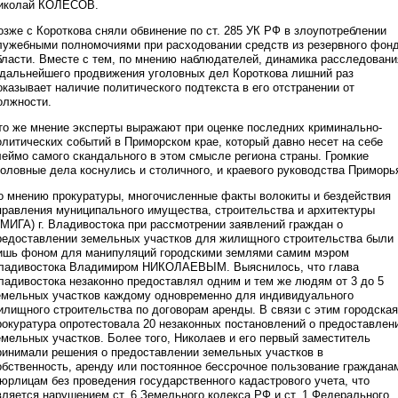
иколай КОЛЕСОВ.
озже с Короткова сняли обвинение по ст. 285 УК РФ в злоупотреблении
лужебными полномочиями при расходовании средств из резервного фон
бласти. Вместе с тем, по мнению наблюдателей, динамика расследовани
 дальнейшего продвижения уголовных дел Короткова лишний раз
оказывает наличие политического подтекста в его отстранении от
олжности.
то же мнение эксперты выражают при оценке последних криминально-
олитических событий в Приморском крае, который давно несет на себе
леймо самого скандального в этом смысле региона страны. Громкие
головные дела коснулись и столичного, и краевого руководства Приморь
о мнению прокуратуры, многочисленные факты волокиты и бездействия
правления муниципального имущества, строительства и архитектуры
УМИГА) г. Владивостока при рассмотрении заявлений граждан о
редоставлении земельных участков для жилищного строительства были
ишь фоном для манипуляций городскими землями самим мэром
ладивостока Владимиром НИКОЛАЕВЫМ. Выяснилось, что глава
ладивостока незаконно предоставлял одним и тем же людям от 3 до 5
емельных участков каждому одновременно для индивидуального
илищного строительства по договорам аренды. В связи с этим городская
рокуратура опротестовала 20 незаконных постановлений о предоставлен
емельных участков. Более того, Николаев и его первый заместитель
ринимали решения о предоставлении земельных участков в
обственность, аренду или постоянное бессрочное пользование граждана
 юрлицам без проведения государственного кадастрового учета, что
вляется нарушением ст. 6 Земельного кодекса РФ и ст. 1 Федерального