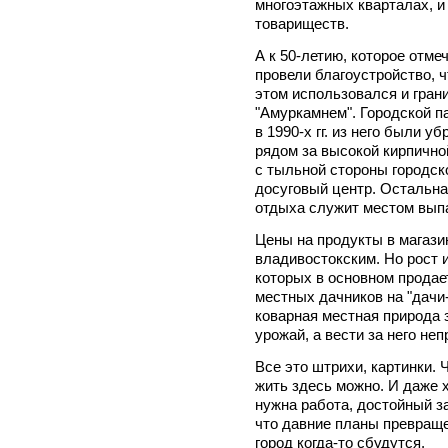
многоэтажных кварталах, и 
товариществ.
А к 50-летию, которое отме
провели благоустройство, 
этом использовался и гра
"Амуркамнем". Городской па
в 1990-х гг. из него были 
рядом за высокой кирпично
с тыльной стороны городск
досуговый центр. Остальна
отдыха служит местом выпа
Цены на продукты в магази
владивостокским. Но рост 
которых в основном прода
местных дачников на "дачи
коварная местная природа 
урожай, а вести за него не
Все это штрихи, картинки. 
жить здесь можно. И даже 
нужна работа, достойный з
что давние планы превращ
город когда-то сбудутся.