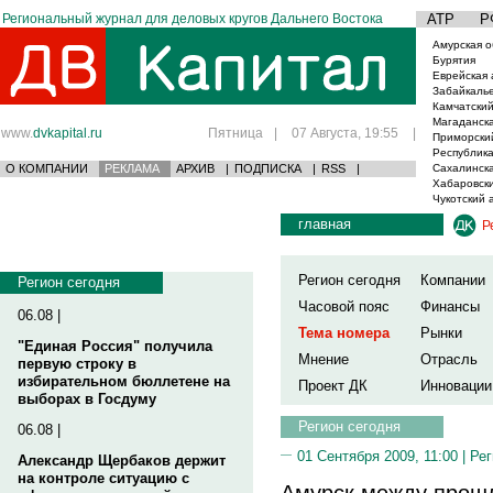
Региональный журнал для деловых кругов Дальнего Востока
АТР
Р
Амурская о
Бурятия
Еврейская 
Забайкаль
Камчатский
Магаданска
www.
dvkapital.ru
Пятница
|
07 Августа, 19:55
|
Приморски
Республика
О КОМПАНИИ
РЕКЛАМА
АРХИВ
|
ПОДПИСКА
|
RSS
|
Сахалинска
Хабаровски
Чукотский 
главная
Р
Регион сегодня
Компании
Регион сегодня
Часовой пояс
Финансы
06.08 |
Тема номера
Рынки
"Единая Россия" получила
Мнение
Отрасль
первую строку в
избирательном бюллетене на
Проект ДК
Инновации
выборах в Госдуму
Регион сегодня
06.08 |
01 Сентября 2009, 11:00 |
Рег
Александр Щербаков держит
на контроле ситуацию с
Амурск между прош