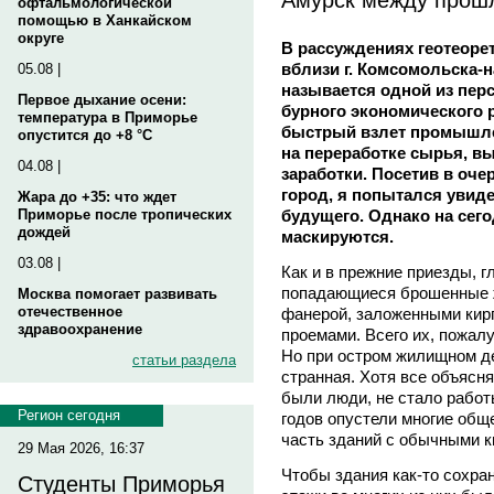
офтальмологической
помощью в Ханкайском
округе
В рассуждениях геотеорет
вблизи г. Комсомольска-
05.08 |
называется одной из пер
Первое дыхание осени:
бурного экономического р
температура в Приморье
быстрый взлет промышле
опустится до +8 °C
на переработке сырья, в
04.08 |
заработки. Посетив в очер
город, я попытался увиде
Жара до +35: что ждет
будущего. Однако на сего
Приморье после тропических
дождей
маскируются.
03.08 |
Как и в прежние приезды, г
попадающиеся брошенные ж
Москва помогает развивать
отечественное
фанерой, заложенными кир
здравоохранение
проемами. Всего их, пожалу
Но при остром жилищном д
статьи раздела
странная. Хотя все объясн
были люди, не стало работ
Регион сегодня
годов опустели многие обще
часть зданий с обычными к
29 Мая 2026, 16:37
Чтобы здания как-то сохран
Студенты Приморья