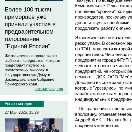
"вахтуют" по всему Дальне
Комсомольске. Плюс около 
Более 100 тысяч
половины "хроники", котор
приморцев уже
производства, поскольку уж
довольствуясь пособиями. 
приняли участие в
продолжать работу сильно 
предварительном
Экономические показатели 
голосовании
резко упали. В основном э
"Единой России"
на ТЭЦ, мощности которой
перспективой. Численност
Жители региона продолжают
предприятии города ФГУП "
выбирать кандидатов, которые
человек, второго по числен
представят партию на
предстоящих выборах в
предприятий, на которых ра
Государственную Думу и
немного – ДОК, ООО "Мебе
Законодательное Собрание
Довольно высока занятость
Приморского края.
которые "урезались" по мин
статьи раздела
заработок по итогам первого
индивидуальных предприни
Регион сегодня
– По сравнению с прошлым
27 Мая 2026, 13:29
вполовину, отмечает генер
Андрей ЖУК. – Но, как бы 
сохранить коллектив.