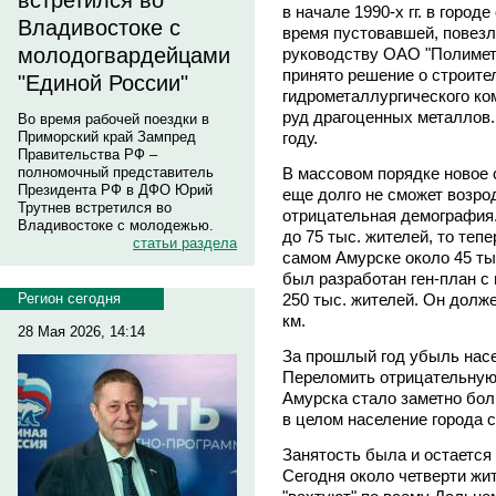
встретился во
в начале 1990-х гг. в город
Владивостоке с
время пустовавшей, повезл
молодогвардейцами
руководству ОАО "Полимет
принято решение о строите
"Единой России"
гидрометаллургического ко
руд драгоценных металлов.
Во время рабочей поездки в
году.
Приморский край Зампред
Правительства РФ –
В массовом порядке новое 
полномочный представитель
Президента РФ в ДФО Юрий
еще долго не сможет возрод
Трутнев встретился во
отрицательная демография. 
Владивостоке с молодежью.
до 75 тыс. жителей, то тепе
статьи раздела
самом Амурске около 45 тыс
был разработан ген-план с 
250 тыс. жителей. Он долж
Регион сегодня
км.
28 Мая 2026, 14:14
За прошлый год убыль насе
Переломить отрицательную 
Амурска стало заметно боль
в целом население города с
Занятость была и остается
Сегодня около четверти жи