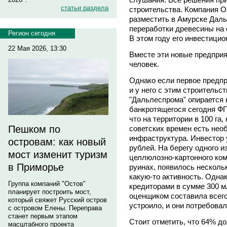
статьи раздела
строительства. Компания 
разместить в Амурске Даль
переработки древесины на 
Регион сегодня
В этом году его инвестицио
22 Мая 2026, 13:30
Вместе эти новые предприя
человек.
Однако если первое предпр
и у него с этим строительс
"Дальлеспрома" опирается
банкротящегося сегодня ФГ
что на территории в 100 га,
Пешком по
советских времен есть нео
инфраструктура. Инвестор 
островам: как новый
рублей. На берегу одного 
мост изменит туризм
целлюлозно-картонного ком
в Приморье
руинах, появилось несколь
какую-то активность. Одна
Группа компаний "Остов"
кредиторами в сумме 300 м
планирует построить мост,
оценщиком составила всего
который свяжет Русский остров
устроило, и они потребова
с островом Елены. Переправа
станет первым этапом
Стоит отметить, что 64% д
масштабного проекта