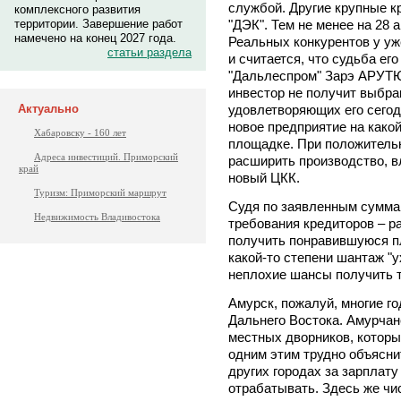
службой. Другие крупные к
комплексного развития
"ДЭК". Тем не менее на 28 
территории. Завершение работ
намечено на конец 2027 года.
Реальных конкурентов у уже
статьи раздела
и считается, что судьба е
"Дальлеспром" Зарэ АРУТЮ
инвестор не получит выбр
удовлетворяющих его сегод
Актуально
новое предприятие на како
Хабаровску - 160 лет
площадке. При положитель
Адреса инвестиций. Приморский
расширить производство, в
край
новый ЦКК.
Туризм: Приморский маршрут
Судя по заявленным сумма
Недвижимость Владивостока
требования кредиторов – ра
получить понравившуюся п
какой-то степени шантаж "у
неплохие шансы получить то
Амурск, пожалуй, многие г
Дальнего Востока. Амурчан
местных дворников, которы
одним этим трудно объясни
других городах за зарплату
отрабатывать. Здесь же чис