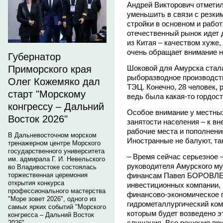
Андрей Викторович отметил
уменьшить в связи с резки
стройки в основном и работ
отечественный рынок идет 
из Китая – качеством хуже,
очень обращает внимание на
Губернатор
Шоковой для Амурска стала
Приморского края
рыборазводное производств
Олег Кожемяко дал
ТЭЦ. Конечно, 28 человек, 
старт "Морскому
ведь была какая-то гордос
конгрессу – Дальний
Особое внимание у местны
Восток 2026"
занятости населения – к 
рабочие места и пополнени
В Дальневосточном морском
Иностранные не балуют, та
тренажерном центре Морского
государственного университета
– Время сейчас серьезное –
им. адмирала Г. И. Невельского
руководителя Амурского му
во Владивостоке состоялась
финансам Павел БОРОВЛЕВ.
торжественная церемония
открытия конкурса
инвестиционных компании, 
профессионального мастерства
финансово-экономическое 
"Море зовет 2026", одного из
гидрометаллургический ком
самых ярких событий "Морского
которым будет возведено 
конгресса – Дальний Восток
слушания. Все решения при
2026".