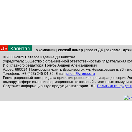
о компании
|
свежий номер
|
проект ДК
|
реклама
|
архи
© 2000-2025 Сетевое издание ДВ Капитал
Учредитель: Общество с ограниченной ответственностью "Издательская ко
И.о. главного редактора: Голубь Андрей Александрович
Адрес: 690014, Приморский край, г. Владивосток, ул. Некрасовская д. 36 «Б»
Телефоны: +7 (423) 245-04-85; Email:
priem@zrpress.ru
Регистрационный номер и дата принятия решения о регистрации: серия Эл
надзору в сфере связи, информационных технологий и массовых коммуник
Содержит информационную продукцию категории 18+.
Политика конфиден