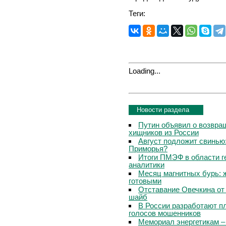
Теги:
Loading...
Новости раздела
Путин объявил о возвращ
хищников из России
Август подложит свинью:
Приморья?
Итоги ПМЭФ в области г
аналитики
Месяц магнитных бурь: 
готовыми
Отставание Овечкина от 
шайб
В России разработают п
голосов мошенников
Мемориал энергетикам –