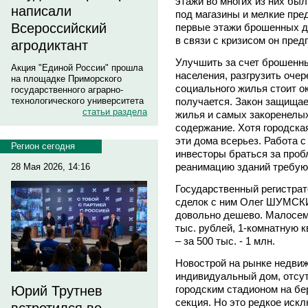
этажи во многих из них бы
написали
под магазины и мелкие пре
Всероссийский
первые этажи брошенных до
в связи с кризисом он пре
агродиктант
Улучшить за счет брошенны
Акция "Единой России" прошла
населения, разгрузить очер
на площадке Приморского
социального жилья стоит ок
государственного аграрно-
получается. Закон защищае
технологического университета
статьи раздела
жилья и самых закоренелых
содержание. Хотя городска
эти дома всерьез. Работа 
Регион сегодня
инвесторы браться за проб
реанимацию зданий требую
28 Мая 2026, 14:16
Государственный регистрат
сделок с ним Олег ШУМСКИЙ
довольно дешево. Малосеме
тыс. рублей, 1-комнатную к
– за 500 тыс. - 1 млн.
Новострой на рынке недвиж
индивидуальный дом, отсут
городским стадионом на бе
Юрий Трутнев
секция. Но это редкое иск