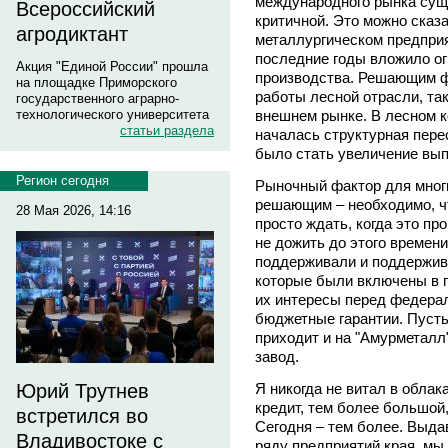
международного рынка суще
Всероссийский
критичной. Это можно сказ
агродиктант
металлургическом предприя
последние годы вложило о
Акция "Единой России" прошла
производства. Решающим ф
на площадке Приморского
работы лесной отрасли, та
государственного аграрно-
внешнем рынке. В лесном к
технологического университета
статьи раздела
началась структурная пере
было стать увеличение вып
Регион сегодня
Рыночный фактор для мног
решающим – необходимо, ч
28 Мая 2026, 14:16
просто ждать, когда это про
не дожить до этого времен
поддерживали и поддержива
которые были включены в п
их интересы перед федера
бюджетные гарантии. Пусть
приходит и на "Амурметалл
завод.
Я никогда не витал в облак
Юрий Трутнев
кредит, тем более большой
встретился во
Сегодня – тем более. Выда
Владивостоке с
ряду предприятий края, мы