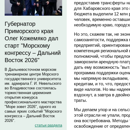
предоставив трансферты н
для Хабаровского края это
бюджета выделили 12 млн 
человек, временно оставший
Губернатор
необходимую краю, городск
Приморского края
Но это, скажем так, не эко
Олег Кожемяко дал
самозанятости, поддержка 
старт "Морскому
предприятий, ориентированн
компетенция региональной в
конгрессу – Дальний
полномочий, чтобы предлож
Восток 2026"
заморозили арендную плату
дать ему возможность "выт
В Дальневосточном морском
программа поддержки оценив
тренажерном центре Морского
мы напрямую вкладываем, 
государственного университета
кредитам, и то, что, предос
им. адмирала Г. И. Невельского
во Владивостоке состоялась
виде налогов. Но мы надее
торжественная церемония
вздохнут, а завтра в двой
открытия конкурса
траты.
профессионального мастерства
"Море зовет 2026", одного из
Мы делаем упор и на сельс
самых ярких событий "Морского
этой отрасли не упали, про
конгресса – Дальний Восток
она востребована. Методы т
2026".
статьи раздела
освобождение от определе