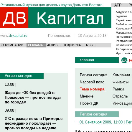
Региональный журнал для деловых кругов Дальнего Востока
АТР
Р
Амурская о
Бурятия
Еврейская 
Забайкаль
Камчатский
Магаданска
www.
dvkapital.ru
Понедельник
|
10 Августа, 20:18
|
Приморски
Республика
О КОМПАНИИ
РЕКЛАМА
АРХИВ
|
ПОДПИСКА
|
RSS
|
Сахалинска
Хабаровски
Чукотский 
главная
Р
Регион сегодня
Компании
Регион сегодня
Часовой пояс
Финансы
10.08 |
Тема номера
Рынки
Жара до +30 без дождей в
Мнение
Отрасль
Приморье — прогноз погоды
по городам
Проект ДК
Инновации
09.08 |
Регион сегодня
2°C в разгар лета: в Приморье
01 Сентября 2009, 11:00 |
Рег
неожиданно похолодает —
прогноз погоды на неделю
Мы не принимаем п