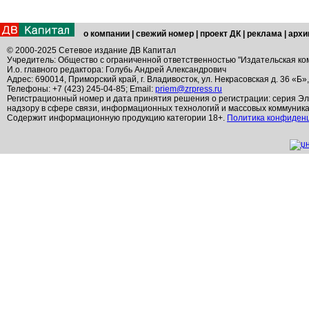
о компании
|
свежий номер
|
проект ДК
|
реклама
|
архи
© 2000-2025 Сетевое издание ДВ Капитал
Учредитель: Общество с ограниченной ответственностью "Издательская ко
И.о. главного редактора: Голубь Андрей Александрович
Адрес: 690014, Приморский край, г. Владивосток, ул. Некрасовская д. 36 «Б»
Телефоны: +7 (423) 245-04-85; Email:
priem@zrpress.ru
Регистрационный номер и дата принятия решения о регистрации: серия Эл
надзору в сфере связи, информационных технологий и массовых коммуник
Содержит информационную продукцию категории 18+.
Политика конфиден