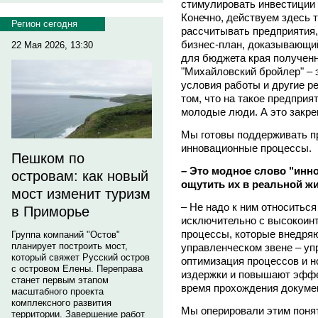
стимулировать инвестиции
Конечно, действуем здесь 
Регион сегодня
рассчитывать предприятия
бизнес-план, доказывающий,
22 Мая 2026, 13:30
для бюджета края полученн
"Михайловский бройлер" – 
условия работы и другие ре
том, что на такое предприя
молодые люди. А это закре
Мы готовы поддерживать пр
инновационные процессы.
Пешком по
– Это модное слово "инно
островам: как новый
ощутить их в реальной жиз
мост изменит туризм
– Не надо к ним относиться
в Приморье
исключительно с высокоин
процессы, которые внедряю
Группа компаний "Остов"
планирует построить мост,
управленческом звене – уп
который свяжет Русский остров
оптимизация процессов и н
с островом Елены. Переправа
издержки и повышают эффе
станет первым этапом
время прохождения докуме
масштабного проекта
комплексного развития
Мы оперировали этим понят
территории. Завершение работ