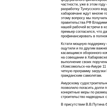
частности, уже в этом год
разработку Тунгусского вод
хабаровчане ждут многие го
этому вопросу мы получил
правительства РФ Владим
нашей рабочей встречи в ко
премьер согласился, что д
профинансировать в полно
Кстати мощную поддержку 
ощутили и по другим важне
касающимся оборонного ко
на совещании в Хабаровске
выполнение своих поручени
г.Комсомольск-на-Амуре 11 
четкую программу загрузки
гражданским самолетам.
Амурскому судостроительно
позволило погасить долги п
конкретные меры по размещ
строительство надводных с
В присутствии В.В.Путина 