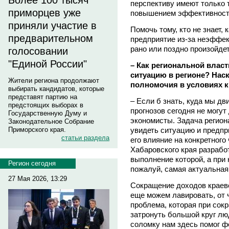
Более 100 тысяч
перспективу имеют только 
приморцев уже
повышением эффективности
приняли участие в
Помочь тому, кто не знает, 
предварительном
предприятие из-за неэффек
рано или поздно произойдет
голосовании
"Единой России"
– Как региональной влас
ситуацию в регионе? Нас
Жители региона продолжают
полномочия в условиях к
выбирать кандидатов, которые
представят партию на
– Если б знать, куда мы дв
предстоящих выборах в
прогнозов сегодня не могу
Государственную Думу и
экономисты. Задача регион
Законодательное Собрание
увидеть ситуацию и предпр
Приморского края.
статьи раздела
его влияние на конкретного
Хабаровского края разрабо
выполнение которой, а при 
Регион сегодня
пожалуй, самая актуальная
27 Мая 2026, 13:29
Сокращение доходов краево
еще можем лавировать, от 
проблема, которая при сок
затронуть большой круг лю
соломку нам здесь помог ф