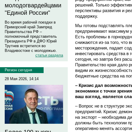
молодогвардейцами
решений. Только эффектив
перспективы развития и р
"Единой России"
поддержку.
Во время рабочей поездки в
Мы готовы подставлять пле
Приморский край Зампред
предпринимают максимум у
Правительства РФ –
Есть проблемы в горнорудн
полномочный представитель
Президента РФ в ДФО Юрий
снижаются из-за того, что
Трутнев встретился во
месторождения, падает сод
Владивостоке с молодежью.
инвестировать средства в г
статьи раздела
сегодня, но завтра без рас
Правительство края дало р
видим их жизнеспособность
Регион сегодня
бюджетные средства на пог
28 Мая 2026, 14:14
– Кризис дал возможность
экономики с точки зрения
ваш взгляд, является сл
– Вопрос не в структуре эк
предприятий. Кризис демонс
на экспорт – необходима д
должны быть технологии пр
оперативно менять ассортим