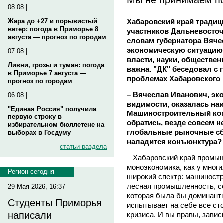
08.08 |
Хабаровский край традиц
Жара до +27 и порывистый
ветер: погода в Приморье 8
участников Дальневосточ
августа — прогноз по городам
словам губернатора Вяч
экономическую ситуацию 
07.08 |
власти, науки, обществен
Ливни, грозы и туман: погода
важна. "ДК" беседовал с
в Приморье 7 августа —
проблемах Хабаровского 
прогноз по городам
– Вячеслав Иванович, эко
06.08 |
видимости, оказалась наи
"Единая Россия" получила
Машиностроительный комп
первую строку в
обратись, везде совсем н
избирательном бюллетене на
глобальные рыночные сбо
выборах в Госдуму
наладится конъюнктура?
статьи раздела
– Хабаровский край промыш
моноэкономика, как у мног
Регион сегодня
широкий спектр: машиностр
лесная промышленность, се
29 Мая 2026, 16:37
которая была бы доминантн
Студенты Приморья
испытывает на себе все ст
написали
кризиса. И вы правы, зави