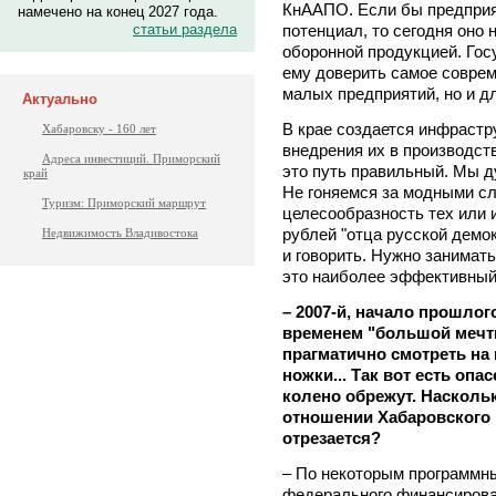
КнААПО. Если бы предприя
намечено на конец 2027 года.
потенциал, то сегодня оно 
статьи раздела
оборонной продукцией. Гос
ему доверить самое соврем
малых предприятий, но и дл
Актуально
В крае создается инфрастр
Хабаровску - 160 лет
внедрения их в производст
Адреса инвестиций. Приморский
это путь правильный. Мы д
край
Не гоняемся за модными сл
Туризм: Приморский маршрут
целесообразность тех или и
рублей "отца русской демокр
Недвижимость Владивостока
и говорить. Нужно занимат
это наиболее эффективный
– 2007-й, начало прошло
временем "большой мечты
прагматично смотреть на 
ножки... Так вот есть оп
колено обрежут. Насколь
отношении Хабаровского 
отрезается?
– По некоторым программн
федерального финансирова