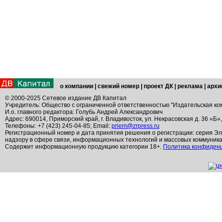
о компании
|
свежий номер
|
проект ДК
|
реклама
|
архи
© 2000-2025 Сетевое издание ДВ Капитал
Учредитель: Общество с ограниченной ответственностью "Издательская ко
И.о. главного редактора: Голубь Андрей Александрович
Адрес: 690014, Приморский край, г. Владивосток, ул. Некрасовская д. 36 «Б»
Телефоны: +7 (423) 245-04-85; Email:
priem@zrpress.ru
Регистрационный номер и дата принятия решения о регистрации: серия Эл
надзору в сфере связи, информационных технологий и массовых коммуник
Содержит информационную продукцию категории 18+.
Политика конфиден