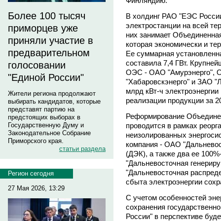
Финляндию.
Более 100 тысяч
В холдинг РАО "ЕЭС России
электростанции на всей те
приморцев уже
них занимает Объединенная
приняли участие в
которая экономически и те
предварительном
Ее суммарная установленна
составила 7,4 ГВт. Крупне
голосовании
ОЭС - ОАО "Амурэнерго", 
"Единой России"
"Хабаровскэнерго" и ЗАО "Л
млрд кВт-ч электроэнергии 
Жители региона продолжают
реализации продукции за 20
выбирать кандидатов, которые
представят партию на
Реформирование Объединен
предстоящих выборах в
проводится в рамках реорг
Государственную Думу и
Законодательное Собрание
неизолированных энергосис
Приморского края.
компания - ОАО "Дальневос
статьи раздела
(ДЭК), а также два ее 100
"Дальневосточная генерир
"Дальневосточная распреде
Регион сегодня
сбыта электроэнергии сохр
27 Мая 2026, 13:29
С учетом особенностей эне
сохранения государственно
России" в перспективе буд