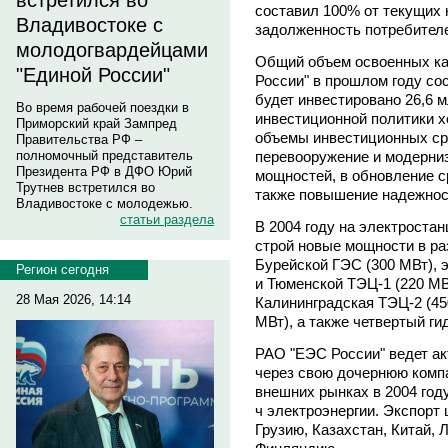
встретился во
составил 100% от текущих 
Владивостоке с
задолженность потребителе
молодогвардейцами
Общий объем освоенных к
"Единой России"
России" в прошлом году сос
будет инвестировано 26,6 
Во время рабочей поездки в
инвестиционной политики х
Приморский край Зампред
объемы инвестиционных сре
Правительства РФ –
перевооружение и модерни
полномочный представитель
Президента РФ в ДФО Юрий
мощностей, в обновление с
Трутнев встретился во
также повышение надежнос
Владивостоке с молодежью.
статьи раздела
В 2004 году на электроста
строй новые мощности в раз
Бурейской ГЭС (300 МВт), 
Регион сегодня
и Тюменской ТЭЦ-1 (220 МВ
28 Мая 2026, 14:14
Калининградская ТЭЦ-2 (45
МВт), а также четвертый ги
РАО "ЕЭС России" ведет а
через свою дочернюю ком
внешних рынках в 2004 год
ч электроэнергии. Экспорт
Грузию, Казахстан, Китай, 