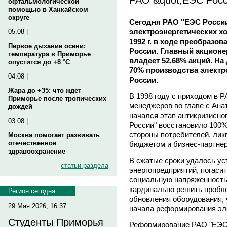
офтальмологической
помощью в Ханкайском
округе
Сегодня РАО "ЕЭС России
электроэнергетических х
05.08 |
1992 г. в ходе преобразо
Первое дыхание осени:
России. Главный акционер
температура в Приморье
владеет 52,68% акций. Н
опустится до +8 °C
70% производства электро
04.08 |
России.
Жара до +35: что ждет
В 1998 году с приходом в 
Приморье после тропических
менеджеров во главе с А
дождей
начался этап антикризисно
03.08 |
России" восстановило 100%
стороны потребителей, ли
Москва помогает развивать
отечественное
бюджетом и бизнес-партне
здравоохранение
В сжатые сроки удалось ус
статьи раздела
энергопредприятий, погасит
социальную напряженность.
кардинально решить пробл
Регион сегодня
обновления оборудования, 
29 Мая 2026, 16:37
начала реформирования эле
Студенты Приморья
Реформирование РАО "ЕЭС 