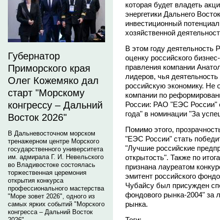
которая будет владеть акц
энергетики Дальнего Восто
инвестиционный потенциал 
хозяйственной деятельност
В этом году деятельность
Губернатор
оценку российского бизнес
правления компании Анатол
Приморского края
лидеров, чья деятельность
Олег Кожемяко дал
российскую экономику. Не 
старт "Морскому
компании по реформирован
конгрессу – Дальний
России: РАО "ЕЭС России" 
года" в номинации "За усп
Восток 2026"
Помимо этого, прозрачност
В Дальневосточном морском
"ЕЭС России" стать победи
тренажерном центре Морского
"Лучшие российские предпр
государственного университета
открытость". Также по ито
им. адмирала Г. И. Невельского
во Владивостоке состоялась
признана лауреатом конкур
торжественная церемония
эмитент российского фондо
открытия конкурса
Чубайсу был присужден сп
профессионального мастерства
фондового рынка-2004" за 
"Море зовет 2026", одного из
рынка.
самых ярких событий "Морского
конгресса – Дальний Восток
Теги:
2026".