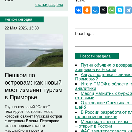
статьи раздела
Регион сегодня
22 Мая 2026, 13:30
Loading...
Новости раздела
Путин объявил о возвращ
хищников из России
Август подложит свинью:
Пешком по
Приморья?
островам: как новый
Итоги ПМЭФ в области г
аналитики
мост изменит туризм
Месяц магнитных бурь: 
в Приморье
готовыми
Отставание Овечкина от 
шайб
Группа компаний "Остов"
планирует построить мост,
В России разработают п
голосов мошенников
который свяжет Русский остров
с островом Елены. Переправа
Мемориал энергетикам –
– открыт в России
станет первым этапом
масштабного проекта
ФАС заинтересовался кн