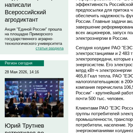
написали
эффективность Российской 
предпосылки для притока ч
Всероссийский
обеспечить надежность фу
агродиктант
России. Главные задачи а
завершение реформирования
Акция "Единой России" прошла
всех акционеров, запуск п
на площадке Приморского
электроэнергии в России.
государственного аграрно-
технологического университета
Сегодня холдинг РАО "ЕЭС 
статьи раздела
электростанциями и 2 483 
электропередачи, которые 
Регион сегодня
энергосистем. Его электрос
млрд кВт-ч электроэнергии 
28 Мая 2026, 14:16
465,8 Гкал тепла. РАО "ЕЭС
налогоплательщиков: в 200
компания перечислила 106,
России" - крупнейший рабо
почти 500 тыс. человек.
Клиентами РАО "ЕЭС Росси
группы потребителей элект
промышленности, транспорт
потребители, население. У
Юрий Трутнев
энергокомпаниями холдинга 