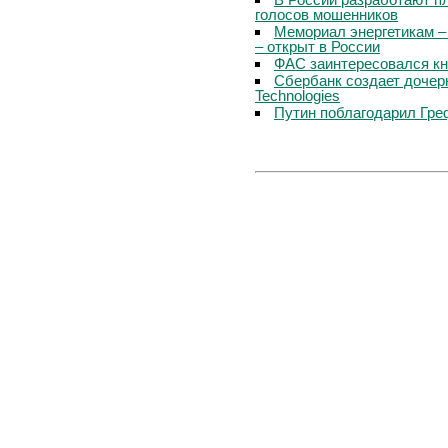
голосов мошенников
Мемориал энергетикам –
– открыт в России
ФАС заинтересовался кн
Сбербанк создает дочер
Technologies
Путин поблагодарил Гре