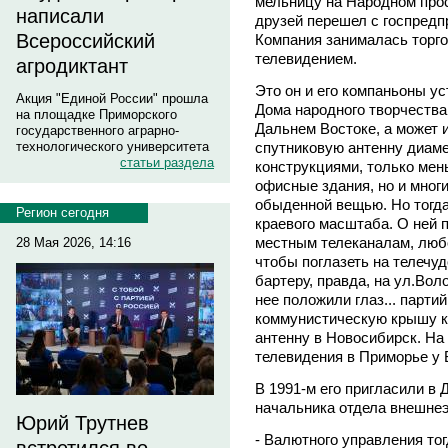
мельницу на Народном прос
написали
друзей перешел с госпредп
Всероссийский
Компания занималась торгов
телевидением.
агродиктант
Это он и его компаньоны ус
Акция "Единой России" прошла
Дома народного творчества
на площадке Приморского
Дальнем Востоке, а может 
государственного аграрно-
спутниковую антенну диаме
технологического университета
статьи раздела
конструкциями, только мен
офисные здания, но и мног
обыденной вещью. Но тогда
Регион сегодня
краевого масштаба. О ней п
местным телеканалам, любо
28 Мая 2026, 14:16
чтобы поглазеть на телечуд
бартеру, правда, на ул.Вол
нее положили глаз... парт
коммунистическую крышу к
антенну в Новосибирск. На
телевидения в Приморье у 
В 1991-м его пригласили в
начальника отдела внешнеэ
Юрий Трутнев
- Валютного управления то