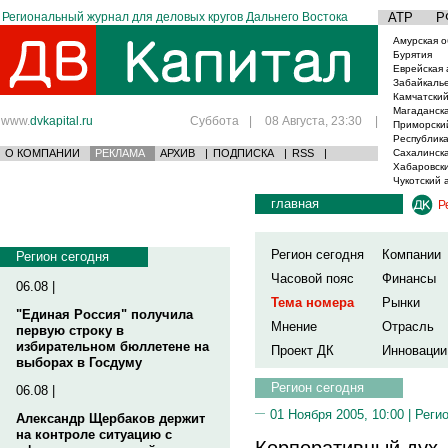
Региональный журнал для деловых кругов Дальнего Востока
АТР
Р
Амурская о
Бурятия
Еврейская 
Забайкаль
Камчатский
Магаданска
www.
dvkapital.ru
Суббота
|
08 Августа, 23:30
|
Приморски
Республика
О КОМПАНИИ
РЕКЛАМА
АРХИВ
|
ПОДПИСКА
|
RSS
|
Сахалинска
Хабаровски
Чукотский 
главная
Р
Регион сегодня
Компании
Регион сегодня
Часовой пояс
Финансы
06.08 |
Тема номера
Рынки
"Единая Россия" получила
Мнение
Отрасль
первую строку в
избирательном бюллетене на
Проект ДК
Инновации
выборах в Госдуму
Регион сегодня
06.08 |
01 Ноября 2005, 10:00 |
Реги
Александр Щербаков держит
на контроле ситуацию с
Корпоративный дух 