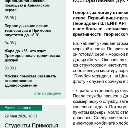
офтальмологической
помощью в Ханкайском
округе
Говорят, за логику отвеча
левое. Первый вице-през
05.08 |
Леонидович ШТЕЙНГАРТ ду
Первое дыхание осени:
в нем больше - логическ
температура в Приморье
креативности, творческог
опустится до +8 °C
Его кабинет украшает огро
04.08 |
морской юности. По призна
Жара до +35: что ждет
он готовил себя к морской 
Приморье после тропических
Дальрыбвтуз. Окончив вуз,
дождей
конструкторском институте
03.08 |
собственную квартиру зара
"Голубой меридиан" на Шико
Москва помогает развивать
отечественное
флоту - служил срочную в 
здравоохранение
- Я работал головой, руками
статьи раздела
После службы пришел в Да
коммерческую службу, зате
кассового отдела. Потом у
Регион сегодня
пунктом карьеры могло стат
29 Мая 2026, 16:37
довелось. Следующие четы
директора комбината хлебо
Студенты Приморья