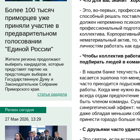
- Что для вас значит "хо
Более 100 тысяч
- Это, во-первых, професс
способный решать поставле
приморцев уже
должен непременно психоло
приняли участие в
профессиональный подгото
предварительном
коллектива. Корпоративный 
нематериальный актив, то,
голосовании
личностям работать как ед
"Единой России"
- Чтобы коллектив работ
Жители региона продолжают
подбирать людей в коман
выбирать кандидатов, которые
представят партию на
- В нашем банке текучесть 
предстоящих выборах в
касается эшелона топ-менед
Государственную Думу и
часто приходится подыски
Законодательное Собрание
работы. Когда мне нужно в
Приморского края.
статьи раздела
всегда отдам предпочтение 
быть членом команды. Сущ
синергетический эффект: ч
Регион сегодня
даже обладая меньшим соб
принести гораздо больше п
27 Мая 2026, 13:29
- С друзьями часто удает
- Это святое, если встреча