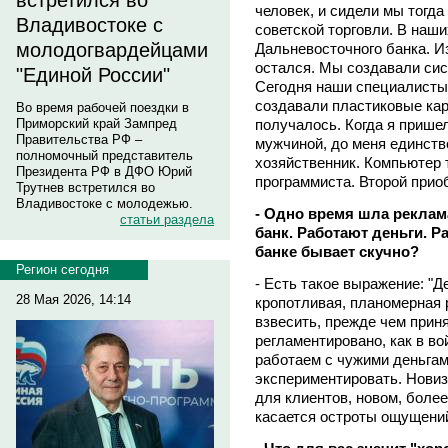
встретился во
человек, и сидели мы тогд
Владивостоке с
советской торговли. В наш
молодогвардейцами
Дальневосточного банка. Из
остался. Мы создавали си
"Единой России"
Сегодня наши специалисты 
создавали пластиковые карт
Во время рабочей поездки в
получалось. Когда я прише
Приморский край Зампред
Правительства РФ –
мужчиной, до меня единст
полномочный представитель
хозяйственник. Компьютер т
Президента РФ в ДФО Юрий
программиста. Второй прио
Трутнев встретился во
Владивостоке с молодежью.
- Одно время шла реклам
статьи раздела
банк. Работают деньги. 
банке бывает скучно?
Регион сегодня
- Есть такое выражение: "Д
28 Мая 2026, 14:14
кропотливая, планомерная 
взвесить, прежде чем прин
регламентировано, как в во
работаем с чужими деньгам
экспериментировать. Новиз
для клиентов, новом, боле
касается остроты ощущений: