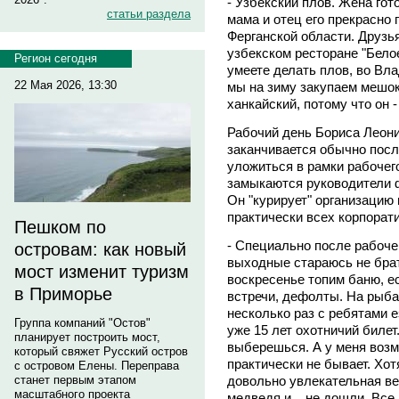
- Узбекский плов. Жена гот
статьи раздела
мама и отец его прекрасно 
Ферганской области. Друзья
узбекском ресторане "Белое
Регион сегодня
умеете делать плов, во Вла
22 Мая 2026, 13:30
мы на зиму закупаем мешок
ханкайский, потому что он 
Рабочий день Бориса Леони
заканчивается обычно посл
уложиться в рамки рабочег
замыкаются руководители 
Он "курирует" организацию и
практически всех корпорат
Пешком по
- Специально после рабочег
островам: как новый
выходные стараюсь не брат
мост изменит туризм
воскресенье топим баню, е
в Приморье
встречи, дефолты. На рыбал
несколько раз с ребятами е
Группа компаний "Остов"
уже 15 лет охотничий билет
планирует построить мост,
выберешься. А у меня возм
который свяжет Русский остров
практически не бывает. Хот
с островом Елены. Переправа
довольно увлекательная ве
станет первым этапом
масштабного проекта
медведя и... не дошли. Все