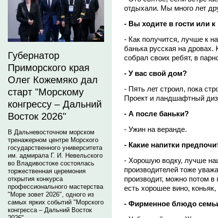
отдыхали. Мы много лет д
- Вы ходите в гости или к
- Как получится, лучше к н
банька русская на дровах. 
Губернатор
собрал своих ребят, в парн
Приморского края
- У вас свой дом?
Олег Кожемяко дал
- Пять лет строил, пока ст
старт "Морскому
Проект и ландшафтный диз
конгрессу – Дальний
- А после баньки?
Восток 2026"
- Ужин на веранде.
В Дальневосточном морском
тренажерном центре Морского
- Какие напитки предпочи
государственного университета
им. адмирала Г. И. Невельского
- Хорошую водку, лучше на
во Владивостоке состоялась
производителей тоже уважаю
торжественная церемония
производит, можно потом в 
открытия конкурса
профессионального мастерства
есть хорошее вино, коньяк,
"Море зовет 2026", одного из
самых ярких событий "Морского
- Фирменное блюдо семь
конгресса – Дальний Восток
2026".