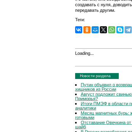
создавать с нуля, доводит
передавать другим.
Теги:
Loading...
Новости раздела
Путин объявил о возвращ
хищников из России
Август подложит свинью:
Приморья?
Итоги ПМЭФ в области г
аналитики
Месяц магнитных бурь: 
готовыми
Отставание Овечкина от 
шайб
В России разработают п