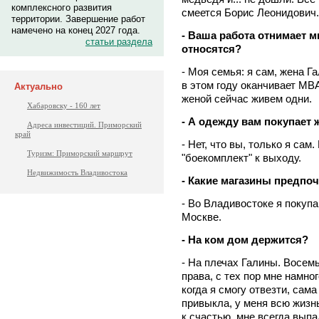
комплексного развития
смеется Борис Леонидович.
территории. Завершение работ
намечено на конец 2027 года.
- Ваша работа отнимает м
статьи раздела
относятся?
- Моя семья: я сам, жена Г
в этом году оканчивает MBA
Актуально
женой сейчас живем одни.
Хабаровску - 160 лет
- А одежду вам покупает 
Адреса инвестиций. Приморский
край
- Нет, что вы, только я сам
Туризм: Приморский маршрут
"боекомплект" к выходу.
Недвижимость Владивостока
- Какие магазины предпоч
- Во Владивостоке я покупа
Москве.
- На ком дом держится?
- На плечах Галины. Восемь
права, с тех пор мне намног
когда я смогу отвезти, сам
привыкла, у меня всю жизн
к счастью, мне всегда выпа