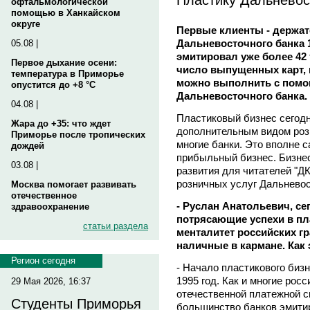
офтальмологической
помощью в Ханкайском
округе
Первые клиенты - держат
Дальневосточного банка 1
05.08 |
эмитировал уже более 42
Первое дыхание осени:
число выпущенных карт, 
температура в Приморье
можно выполнить с помо
опустится до +8 °C
Дальневосточного банка.
04.08 |
Пластиковый бизнес сегодн
Жара до +35: что ждет
дополнительным видом розн
Приморье после тропических
многие банки. Это вполне 
дождей
прибыльный бизнес. Бизнес
03.08 |
развития для читателей "Д
розничных услуг Дальнево
Москва помогает развивать
отечественное
- Руслан Анатольевич, с
здравоохранение
потрясающие успехи в пл
статьи раздела
менталитет российских г
наличные в кармане. Как
Регион сегодня
- Начало пластикового биз
1995 год. Как и многие рос
29 Мая 2026, 16:37
отечественной платежной с
Студенты Приморья
большинство банков эмити