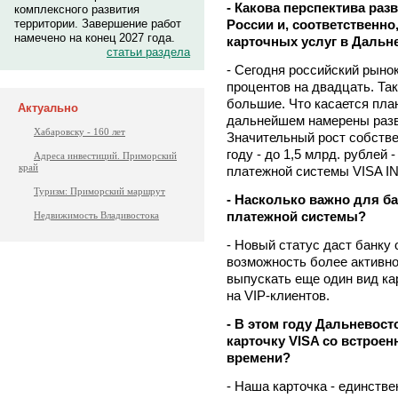
- Какова перспектива раз
комплексного развития
России и, соответственно
территории. Завершение работ
намечено на конец 2027 года.
карточных услуг в Дальн
статьи раздела
- Сегодня российский рыно
процентов на двадцать. Так
большие. Что касается план
Актуально
дальнейшем намерены разв
Хабаровску - 160 лет
Значительный рост собств
году - до 1,5 млрд. рублей
Адреса инвестиций. Приморский
край
платежной системы VISA 
Туризм: Приморский маршрут
- Насколько важно для 
платежной системы?
Недвижимость Владивостока
- Новый статус даст банку
возможность более активно
выпускать еще один вид ка
на VIP-клиентов.
- В этом году Дальневос
карточку VISA со встроен
времени?
- Наша карточка - единств