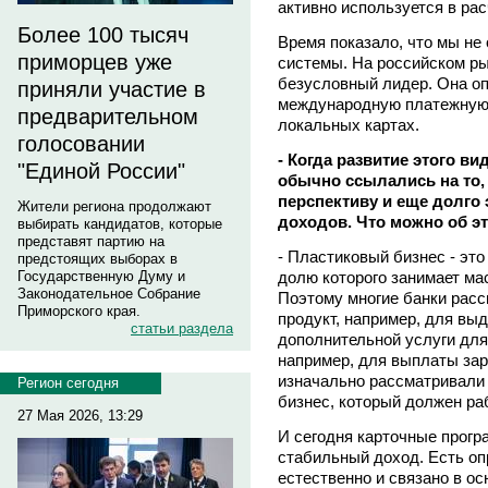
активно используется в ра
Более 100 тысяч
Время показало, что мы не
приморцев уже
системы. На российском ры
безусловный лидер. Она о
приняли участие в
международную платежную с
предварительном
локальных картах.
голосовании
- Когда развитие этого в
"Единой России"
обычно ссылались на то,
перспективу и еще долго 
Жители региона продолжают
доходов. Что можно об эт
выбирать кандидатов, которые
представят партию на
- Пластиковый бизнес - это
предстоящих выборах в
долю которого занимает ма
Государственную Думу и
Законодательное Собрание
Поэтому многие банки расс
Приморского края.
продукт, например, для выд
статьи раздела
дополнительной услуги для
например, для выплаты зар
изначально рассматривали 
Регион сегодня
бизнес, который должен ра
27 Мая 2026, 13:29
И сегодня карточные прогр
стабильный доход. Есть оп
естественно и связано в о