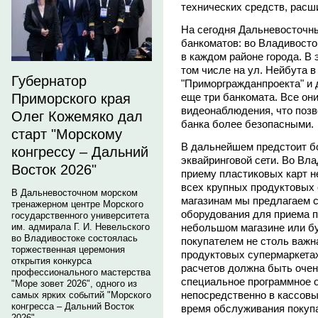
технических средств, расш
На сегодня Дальневосточн
банкоматов: во Владивосто
в каждом районе города. В 
том числе на ул. Нейбута в
Губернатор
"Приморгражданпроекта" и 
еще три банкомата. Все он
Приморского края
видеонаблюдения, что позв
Олег Кожемяко дал
банка более безопасными.
старт "Морскому
В дальнейшем предстоит б
конгрессу – Дальний
эквайринговой сети. Во Вл
Восток 2026"
приему пластиковых карт н
всех крупных продуктовых 
В Дальневосточном морском
магазинам мы предлагаем 
тренажерном центре Морского
оборудования для приема п
государственного университета
небольшом магазине или бут
им. адмирала Г. И. Невельского
во Владивостоке состоялась
покупателем не столь важн
торжественная церемония
продуктовых супермаркетах
открытия конкурса
расчетов должна быть очен
профессионального мастерства
специальное программное о
"Море зовет 2026", одного из
непосредственно в кассовы
самых ярких событий "Морского
конгресса – Дальний Восток
время обслуживания покупа
2026".