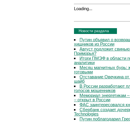
Loading...
Новости раздела
Путин объявил о возвращ
хищников из России
Август подложит свинью:
Приморья?
Итоги ПМЭФ в области г
аналитики
Месяц магнитных бурь: 
готовыми
Отставание Овечкина от 
шайб
В России разработают п
голосов мошенников
Мемориал энергетикам –
– открыт в России
ФАС заинтересовался кн
Сбербанк создает дочер
Technologies
Путин поблагодарил Гре