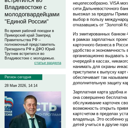
встретился во
нецелесообразно. VISA могл
Владивостоке с
сети Дальневосточного банк
молодогвардейцами
выезжал за пределы Примор
выбор в пользу междунаро
"Единой России"
отказавшись от "Золотой К
Во время рабочей поездки в
Из эмитированных банком 
Приморский край Зампред
в рамках зарплатных проек
Правительства РФ –
карточного бизнеса в Росс
полномочный представитель
Президента РФ в ДФО Юрий
удобство и экономичность 
Трутнев встретился во
организационно выдавать з
Владивостоке с молодежью.
очередей в кассах, никаког
статьи раздела
нанимать для охраны инкас
приступили к выпуску карт
обеспечивает так называем
Регион сегодня
дополнительную защиту кар
28 Мая 2026, 14:14
Зарплатная карта удобна и 
она совершенно бесплатна 
обслуживание карточек сво
возможность открыть привя
картсчетом в пределах уст
владельца. Это особенно у
детей учиться в другие гор