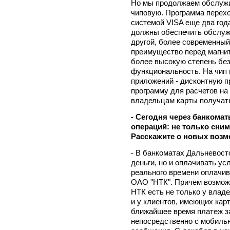
Но мы продолжаем обслужив
чиповую. Программа перех
системой VISA еще два года
должны обеспечить обслужи
другой, более современный
преимущество перед магнит
более высокую степень без
функциональность. На чип
приложений - дисконтную пр
программу для расчетов на 
владельцам карты получат
- Сегодня через банкома
операций: не только сним
Расскажите о новых возм
- В банкоматах Дальневост
деньги, но и оплачивать ус
реального времени оплачив
ОАО "НТК". Причем возмож
НТК есть не только у владе
и у клиентов, имеющих карт
ближайшее время платеж за
непосредственно с мобиль