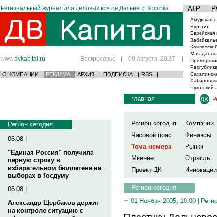
Региональный журнал для деловых кругов Дальнего Востока
АТР
Р
Амурская о
Бурятия
Еврейская 
Забайкаль
Камчатский
Магаданска
www.
dvkapital.ru
Воскресенье
|
09 Августа, 20:27
|
Приморски
Республика
О КОМПАНИИ
РЕКЛАМА
АРХИВ
|
ПОДПИСКА
|
RSS
|
Сахалинска
Хабаровски
Чукотский 
главная
Р
Регион сегодня
Компании
Регион сегодня
Часовой пояс
Финансы
06.08 |
Тема номера
Рынки
"Единая Россия" получила
Мнение
Отрасль
первую строку в
избирательном бюллетене на
Проект ДК
Инновации
выборах в Госдуму
Регион сегодня
06.08 |
01 Ноября 2005, 10:00 |
Реги
Александр Щербаков держит
на контроле ситуацию с
Пластику Дальневос