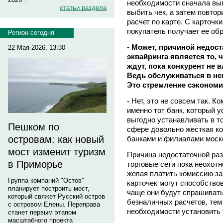
необходимости сначала вып
статьи раздела
выбить чек, а затем повтор
расчет по карте. С карточк
покупатель получает ее обр
Регион сегодня
- Может, причиной недос
22 Мая 2026, 13:30
эквайринга является то, ч
ждут, пока конкурент не 
Ведь обслуживаться в нем
Это стремление сэкономит
- Нет, это не совсем так. 
именно тот банк, который 
выгодно устанавливать в т
Пешком по
сфере довольно жесткая к
островам: как новый
банками и филиалами моск
мост изменит туризм
Причина недостаточной разв
в Приморье
торговые сети пока неохотн
желая платить комиссию з
Группа компаний "Остов"
карточек могут способство
планирует построить мост,
чаще они будут спрашивать
который свяжет Русский остров
безналичных расчетов, тем
с островом Елены. Переправа
необходимости установить 
станет первым этапом
масштабного проекта