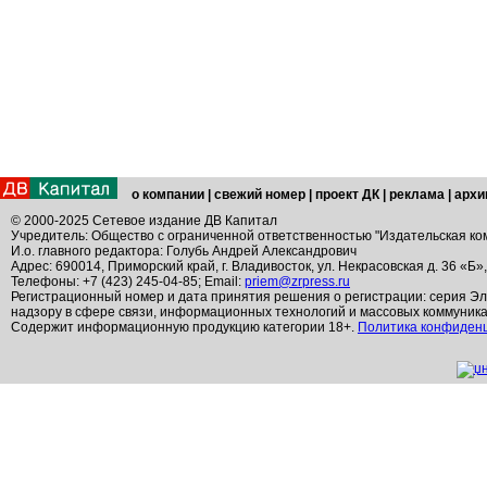
о компании
|
свежий номер
|
проект ДК
|
реклама
|
архи
© 2000-2025 Сетевое издание ДВ Капитал
Учредитель: Общество с ограниченной ответственностью "Издательская ко
И.о. главного редактора: Голубь Андрей Александрович
Адрес: 690014, Приморский край, г. Владивосток, ул. Некрасовская д. 36 «Б»
Телефоны: +7 (423) 245-04-85; Email:
priem@zrpress.ru
Регистрационный номер и дата принятия решения о регистрации: серия Эл
надзору в сфере связи, информационных технологий и массовых коммуник
Содержит информационную продукцию категории 18+.
Политика конфиден