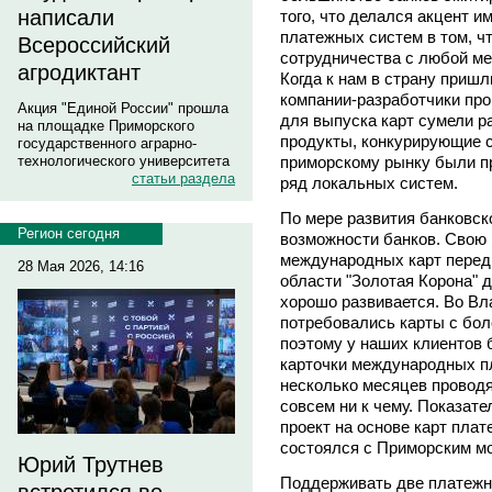
написали
того, что делался акцент и
платежных систем в том, ч
Всероссийский
сотрудничества с любой м
агродиктант
Когда к нам в страну приш
компании-разработчики про
Акция "Единой России" прошла
для выпуска карт сумели 
на площадке Приморского
продукты, конкурирующие 
государственного аграрно-
приморскому рынку были п
технологического университета
статьи раздела
ряд локальных систем.
По мере развития банковск
Регион сегодня
возможности банков. Свою 
международных карт перед
28 Мая 2026, 14:16
области "Золотая Корона" д
хорошо развивается. Во Вл
потребовались карты с бол
поэтому у наших клиентов
карточки международных п
несколько месяцев проводя
совсем ни к чему. Показат
проект на основе карт пл
состоялся с Приморским м
Юрий Трутнев
Поддерживать две платежн