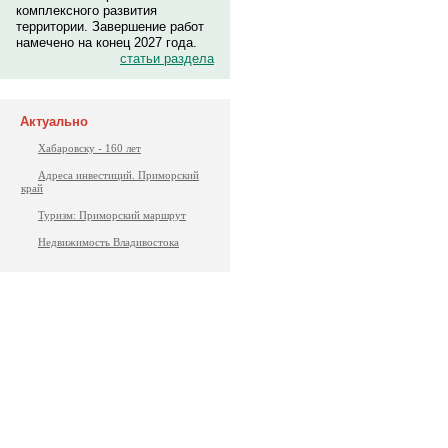
комплексного развития
территории. Завершение работ
намечено на конец 2027 года.
статьи раздела
Актуально
Хабаровску - 160 лет
Адреса инвестиций. Приморский
край
Туризм: Приморский маршрут
Недвижимость Владивостока