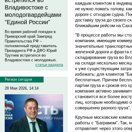
встретился во
каждым клиентом в индиви
Владивостоке с
не нужно ломать голову, ка
молодогвардейцами
дороге с отходом судна. П
доставку груза до своего ск
"Единой России"
ближайшим рейсом на Саха
Во время рабочей поездки в
"В процессе работы мы сто
Приморский край Зампред
компании, имеющие коммер
Правительства РФ –
значительные транспортны
полномочный представитель
Президента РФ в ДФО Юрий
железной дороги и фрахта 
Трутнев встретился во
складирование груза во Вла
Владивостоке с молодежью.
на складе несколько месяц
статьи раздела
к уже существующим затрат
избежать: для клиентов "Ба
бесплатные. Причем беспла
Регион сегодня
партии груза и сроков его 
28 Мая 2026, 14:14
компания активно занимает
становится все более вост
лиц, которым необходимо 
совершенно разного груза",
Крупные московские компа
работы с "Баграмом". Так,
отправляет через этого опе