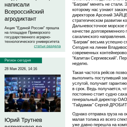
написали
"Баграм" менять не стали. 
которому нас узнают заказч
Всероссийский
директоров Арсений ЗАЙЦЕ
агродиктант
стратегическом развитии ко
Дальневосточное морское 
Акция "Единой России" прошла
качестве долговременного 
на площадке Приморского
сахалинского направления.
государственного аграрно-
"Баграм" весьма успешно с
технологического университета
статьи раздела
Сегодня на линии Владивос
современных контейнерово
"Капитан Сергиевский". Пер
Регион сегодня
неделю.
28 Мая 2026, 14:16
Такая частота рейсов позв
выполнить поступивший зак
услугой, получает гарантию
в срок. Ведь получается, ч
постоянно стоит судно саха
генеральный директор ОАО
"Гайдамак" Сергей ДРОБИ
Однако отправка груза на о
малая толика из всего спе
Юрий Трутнев
уже давно перешла на комп