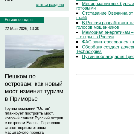
Месяц магнитных бурь: 
статьи раздела
готовыми
Отставание Овечкина от 
шайб
Регион сегодня
В России разработают п
голосов мошенников
22 Мая 2026, 13:30
Мемориал энергетикам –
– открыт в России
ФАС заинтересовался кн
Сбербанк создает дочер
Technologies
Путин поблагодарил Гре
Пешком по
островам: как новый
мост изменит туризм
в Приморье
Группа компаний "Остов"
планирует построить мост,
который свяжет Русский остров
с островом Елены. Переправа
станет первым этапом
масштабного проекта