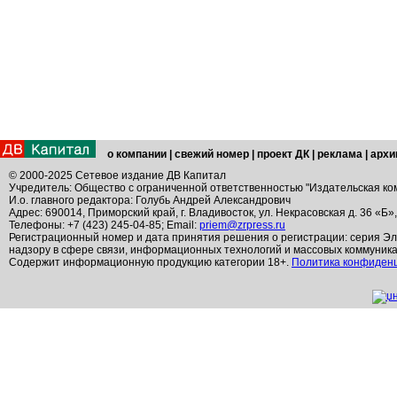
о компании
|
свежий номер
|
проект ДК
|
реклама
|
архи
© 2000-2025 Сетевое издание ДВ Капитал
Учредитель: Общество с ограниченной ответственностью "Издательская ко
И.о. главного редактора: Голубь Андрей Александрович
Адрес: 690014, Приморский край, г. Владивосток, ул. Некрасовская д. 36 «Б»
Телефоны: +7 (423) 245-04-85; Email:
priem@zrpress.ru
Регистрационный номер и дата принятия решения о регистрации: серия Эл
надзору в сфере связи, информационных технологий и массовых коммуник
Содержит информационную продукцию категории 18+.
Политика конфиден