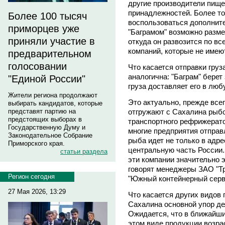
другие производители пищ
принадлежностей. Более то
Более 100 тысяч
воспользоваться дополните
приморцев уже
"Баграмом" возможно разме
приняли участие в
откуда он развозится по вс
компаний, которые не имею
предварительном
голосовании
Что касается отправки груз
аналогична: "Баграм" берет
"Единой России"
груза доставляет его в люб
Жители региона продолжают
Это актуально, прежде всег
выбирать кандидатов, которые
отгружают с Сахалина рыб
представят партию на
предстоящих выборах в
транспортного рефрижерато
Государственную Думу и
многие предприятия отпра
Законодательное Собрание
рыба идет не только в адре
Приморского края.
центральную часть России
статьи раздела
эти компании значительно э
говорят менеджеры ЗАО "Тр
Регион сегодня
"Южный контейнерный серв
27 Мая 2026, 13:29
Что касается других видов 
Сахалина основной упор де
Ожидается, что в ближайши
этом виде продукции возра