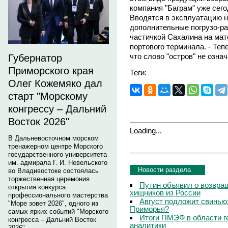
компания "Баграм" уже сег
Вводятся в эксплуатацию 
дополнительные погрузо-ра
частичкой Сахалина на мат
портового терминала. - Теп
что слово "остров" не означ
Губернатор
Приморского края
Теги:
Олег Кожемяко дал
старт "Морскому
конгрессу – Дальний
Восток 2026"
Loading...
В Дальневосточном морском
тренажерном центре Морского
государственного университета
им. адмирала Г. И. Невельского
Новости раздела
во Владивостоке состоялась
торжественная церемония
Путин объявил о возвращ
открытия конкурса
хищников из России
профессионального мастерства
Август подложит свинью:
"Море зовет 2026", одного из
Приморья?
самых ярких событий "Морского
Итоги ПМЭФ в области г
конгресса – Дальний Восток
аналитики
2026".