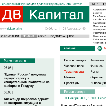
Региональный журнал для деловых кругов Дальнего Востока
АТР
Р
Амурская о
Бурятия
Еврейская 
Забайкаль
Камчатский
Магаданска
www.
dvkapital.ru
Суббота
|
08 Августа, 14:40
|
Приморски
Республика
О КОМПАНИИ
РЕКЛАМА
АРХИВ
|
ПОДПИСКА
|
RSS
|
Сахалинска
Хабаровски
Чукотский 
главная
Р
Регион сегодня
Компании
Регион сегодня
Часовой пояс
Финансы
06.08 |
Тема номера
Рынки
"Единая Россия" получила
Мнение
Отрасль
первую строку в
избирательном бюллетене на
Проект ДК
Инновации
выборах в Госдуму
Регион сегодня
06.08 |
01 Ноября 2006, 10:00 |
Реги
Александр Щербаков держит
на контроле ситуацию с
&quot;Баграм&quot; 