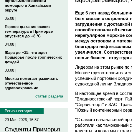
офтальмологической
помощью в Ханкайском
округе
Еще 5 лет назад большин
был связан с островной 
05.08 |
затруднения с доставкой 
Первое дыхание осени:
способствовали объектив
температура в Приморье
нерегулярное морское со
опустится до +8 °C
между островом и матери
04.08 |
благодаря нефтегазовым 
увеличился. Соответстве
Жара до +35: что ждет
новые бизнес - структуры
Приморье после тропических
дождей
Лидером на этом рынке по 
03.08 |
Многие грузоотправители зн
успешный портовый холдин
Москва помогает развивать
отечественное
судоходной линии Владивос
здравоохранение
В настоящее время в соста
статьи раздела
"Владивостокский порт "Га
"Сервис-порт" и ЗАО "Тран
"Южный контейнерный серв
Регион сегодня
"С самого начала своей пр
29 Мая 2026, 16:37
работали как таможенный с
Студенты Приморья
клиенты, и когда мы стали 