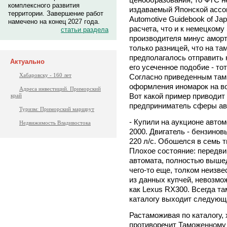
комплексного развития
издаваемый Японской ассо
территории. Завершение работ
Automotive Guidebook of Ja
намечено на конец 2027 года.
расчета, что и к немецкому
статьи раздела
производителя минус аморт
только разницей, что на т
предполагалось отправить н
Актуально
его усеченное подобие - то
Хабаровску - 160 лет
Согласно приведенным там
оформления иномарок на во
Адреса инвестиций. Приморский
Вот какой пример приводи
край
предприниматель сферы ав
Туризм: Приморский маршрут
- Купили на аукционе автомо
Недвижимость Владивостока
2000. Двигатель - бензинов
220 л/с. Обошелся в семь 
Плохое состояние: передви
автомата, полностью вышед
чего-то еще, толком неизве
из данных купчей, невозмо
как Lexus RX300. Всегда т
каталогу выходит следующа
Растаможивая по каталогу, 
противоречит Таможенному 