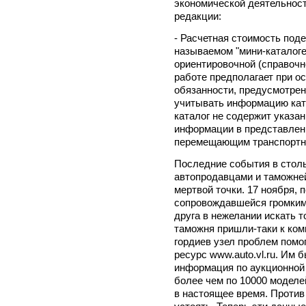
экономической деятельно
редакции:
- Расчетная стоимость под
называемом "мини-каталоге
ориентировочной (справочн
работе предполагает при 
обязанности, предусмотрен
учитывать информацию ката
каталог не содержит указа
информации в представленн
перемещающим транспортн
Последние события в стол
автопродавцами и таможней
мертвой точки. 17 ноября,
сопровождавшейся громким
друга в нежелании искать 
таможня пришли-таки к ко
гордиев узел проблем помо
ресурс www.auto.vl.ru. Им
информация по аукционной
более чем по 10000 модел
в настоящее время. Против