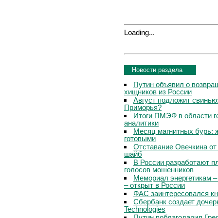
Loading...
Новости раздела
Путин объявил о возвращ
хищников из России
Август подложит свинью:
Приморья?
Итоги ПМЭФ в области г
аналитики
Месяц магнитных бурь: 
готовыми
Отставание Овечкина от 
шайб
В России разработают п
голосов мошенников
Мемориал энергетикам –
– открыт в России
ФАС заинтересовался кн
Сбербанк создает дочер
Technologies
Путин поблагодарил Гре