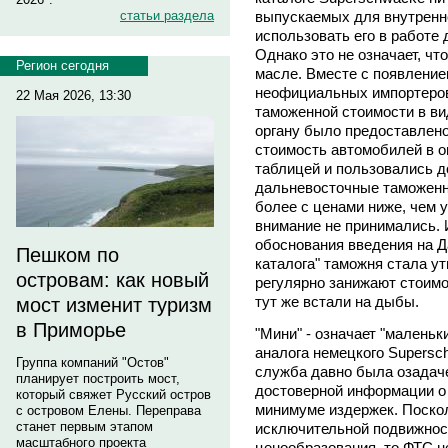
выпускаемых для внутренне
статьи раздела
использовать его в работе
Однако это не означает, чт
Регион сегодня
масле. Вместе с появлени
неофициальных импортеров
22 Мая 2026, 13:30
таможенной стоимости в ви
органу было предоставлен
стоимость автомобилей в о
таблицей и пользовались д
дальневосточные таможенни
более с ценами ниже, чем у
внимание не принимались. И
обоснования введения на Д
Пешком по
каталога" таможня стала у
островам: как новый
регулярно занижают стоим
тут же встали на дыбы.
мост изменит туризм
в Приморье
"Мини" - означает "маленьк
аналога немецкого Supers
Группа компаний "Остов"
служба давно была озадаче
планирует построить мост,
достоверной информации о
который свяжет Русский остров
минимуме издержек. Поскол
с островом Елены. Переправа
станет первым этапом
исключительной подвижнос
масштабного проекта
ценообразования, то ФТС н