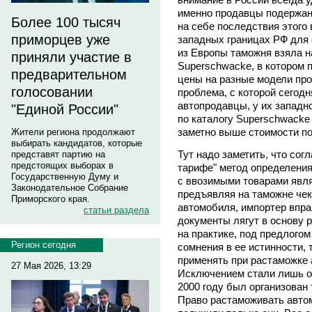
именно продавцы подержа
Более 100 тысяч
на себе последствия этого 
приморцев уже
западных границах РФ для
из Европы таможня взяла н
приняли участие в
Superschwacke, в котором
предварительном
цены на разные модели пр
голосовании
проблема, с которой сегод
автопродавцы, у их западно
"Единой России"
по каталогу Superschwack
заметно выше стоимости по
Жители региона продолжают
выбирать кандидатов, которые
Тут надо заметить, что сог
представят партию на
предстоящих выборах в
тарифе" метод определения
Государственную Думу и
с ввозимыми товарами явля
Законодательное Собрание
предъявляя на таможне чек
Приморского края.
автомобиля, импортер впра
статьи раздела
документы лягут в основу 
на практике, под предлогом
Регион сегодня
сомнения в ее истинности,
применять при растаможке 
27 Мая 2026, 13:29
Исключением стали лишь о
2000 году был организован
Право растаможивать авто