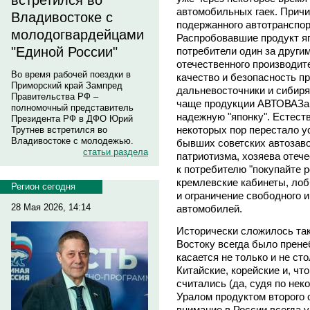
встретился во
автомобильных гаек. Причи
Владивостоке с
подержанного автотранспор
молодогвардейцами
Распробовавшие продукт я
"Единой России"
потребители один за други
отечественного производит
Во время рабочей поездки в
качество и безопасность п
Приморский край Зампред
дальневосточники и сибиря
Правительства РФ –
чаще продукции АВТОВАЗа 
полномочный представитель
надежную "японку". Естест
Президента РФ в ДФО Юрий
некоторых пор перестало у
Трутнев встретился во
Владивостоке с молодежью.
бывших советских автозаво
статьи раздела
патриотизма, хозяева отеч
к потребителю "покупайте р
кремлевские кабинеты, ло
Регион сегодня
и ограничение свободного
28 Мая 2026, 14:14
автомобилей.
Исторически сложилось та
Востоку всегда было прен
касается не только и не ст
Китайские, корейские и, чт
считались (да, судя по не
Уралом продуктом второго 
внимание в России всегда 