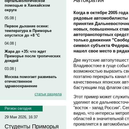
офтальмологической
помощью в Ханкайском
округе
Когда в октябре 2005 го
рядовые автомобилисты 
05.08 |
принятия Дальневосточ
Первое дыхание осени:
новых, повышенных став
температура в Приморье
автотранспортных средств
опустится до +8 °C
только движения "Свобо
04.08 |
символ субъекта Федераци
нашел свое место в ряда
Жара до +35: что ждет
Приморье после тропических
Две якутские автопутешест
дождей
Владивостоке в гуще событ
03.08 |
возможностью выразить св
поэтапно перекрыть канал 
Москва помогает развивать
отечественное
качественных японских авт
здравоохранение
бастующим под флагом сво
статьи раздела
Этот пример может служить
уделяют все дальневосточ
"восток - запад России". С
Регион сегодня
видно, что интересы метро
29 Мая 2026, 16:37
областей в значительной с
проявляется в автомобильн
Студенты Приморья