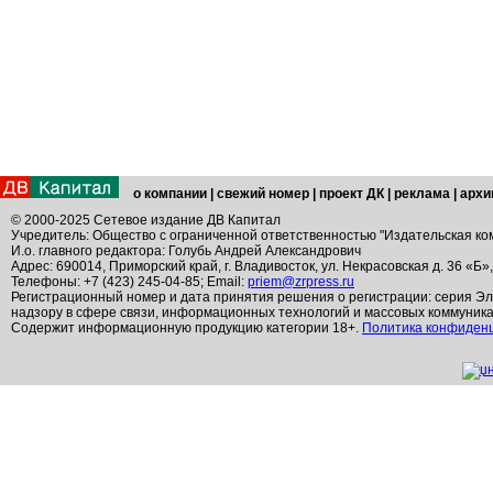
о компании
|
свежий номер
|
проект ДК
|
реклама
|
архи
© 2000-2025 Сетевое издание ДВ Капитал
Учредитель: Общество с ограниченной ответственностью "Издательская ко
И.о. главного редактора: Голубь Андрей Александрович
Адрес: 690014, Приморский край, г. Владивосток, ул. Некрасовская д. 36 «Б»
Телефоны: +7 (423) 245-04-85; Email:
priem@zrpress.ru
Регистрационный номер и дата принятия решения о регистрации: серия Эл
надзору в сфере связи, информационных технологий и массовых коммуник
Содержит информационную продукцию категории 18+.
Политика конфиден