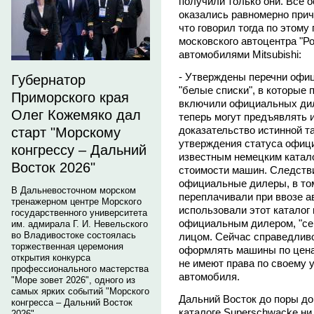
получили только они. Все 
оказались равномерно при
что говорил тогда по этом
московского автоцентра "Р
автомобилями Mitsubishi:
- Утверждены перечни офи
Губернатор
"белые списки", в которые
Приморского края
включили официальных дил
Олег Кожемяко дал
теперь могут предъявлять 
доказательство истинной т
старт "Морскому
утверждения статуса офиц
конгрессу – Дальний
известным немецким катал
Восток 2026"
стоимости машин. Следстви
официальные дилеры, в том
В Дальневосточном морском
переплачивали при ввозе а
тренажерном центре Морского
использовали этот каталог 
государственного университета
официальным дилером, "се
им. адмирала Г. И. Невельского
во Владивостоке состоялась
лицом. Сейчас справедлив
торжественная церемония
оформлять машины по цена
открытия конкурса
не имеют права по своему 
профессионального мастерства
автомобиля.
"Море зовет 2026", одного из
самых ярких событий "Морского
Дальний Восток до поры до
конгресса – Дальний Восток
каталоге Superschwacke ни
2026".