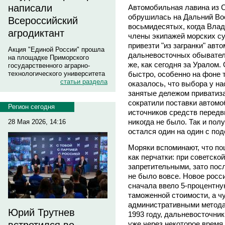
написали
Автомобильная лавина из 
обрушилась на Дальний Вост
Всероссийский
восьмидесятых, когда Влад
агродиктант
члены экипажей морских с
привезти "из загранки" авт
Акция "Единой России" прошла
дальневосточных обывател
на площадке Приморского
же, как сегодня за Уралом
государственного аграрно-
быстро, особенно на фоне т
технологического университета
статьи раздела
оказалось, что выбора у на
занятые дележом приватиза
сократили поставки автомо
Регион сегодня
источников средств передв
никогда не было. Так и пол
28 Мая 2026, 14:16
остался один на один с по
Моряки вспоминают, что п
как перчатки: при советско
запретительными, зато пос
не было вовсе. Новое росс
сначала ввело 5-процентну
таможенной стоимости, а ч
административными методам
Юрий Трутнев
1993 году, дальневосточни
уже через некоторое время