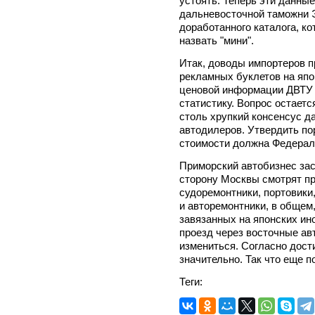
устоять. Теперь эти данные
дальневосточной таможни 
доработанного каталога, ко
назвать "мини".
Итак, доводы импортеров п
рекламных буклетов на япо
ценовой информации ДВТУ 
статистику. Вопрос остаетс
столь хрупкий консенсус д
автодилеров. Утвердить п
стоимости должна Федерал
Приморский автобизнес зас
сторону Москвы смотрят п
судоремонтники, портовики
и авторемонтники, в общем,
завязанных на японских ино
проезд через восточные а
измениться. Согласно дост
значительно. Так что еще 
Теги: