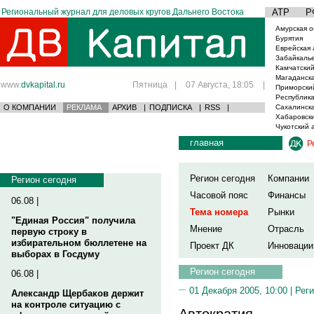
Региональный журнал для деловых кругов Дальнего Востока
АТР
Р
Амурская о
Бурятия
Еврейская 
Забайкаль
Камчатский
Магаданска
www.
dvkapital.ru
Пятница
|
07 Августа, 18:05
|
Приморски
Республика
О КОМПАНИИ
РЕКЛАМА
АРХИВ
|
ПОДПИСКА
|
RSS
|
Сахалинска
Хабаровски
Чукотский 
главная
Р
Регион сегодня
Компании
Регион сегодня
Часовой пояс
Финансы
06.08 |
Тема номера
Рынки
"Единая Россия" получила
Мнение
Отрасль
первую строку в
избирательном бюллетене на
Проект ДК
Инновации
выборах в Госдуму
Регион сегодня
06.08 |
01 Декабря 2005, 10:00 |
Реги
Александр Щербаков держит
на контроле ситуацию с
Автократия