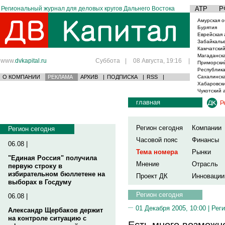
Региональный журнал для деловых кругов Дальнего Востока
АТР
Р
Амурская о
Бурятия
Еврейская 
Забайкаль
Камчатский
Магаданска
www.
dvkapital.ru
Суббота
|
08 Августа, 19:16
|
Приморски
Республика
О КОМПАНИИ
РЕКЛАМА
АРХИВ
|
ПОДПИСКА
|
RSS
|
Сахалинска
Хабаровски
Чукотский 
главная
Р
Регион сегодня
Компании
Регион сегодня
Часовой пояс
Финансы
06.08 |
Тема номера
Рынки
"Единая Россия" получила
Мнение
Отрасль
первую строку в
избирательном бюллетене на
Проект ДК
Инновации
выборах в Госдуму
Регион сегодня
06.08 |
01 Декабря 2005, 10:00 |
Реги
Александр Щербаков держит
на контроле ситуацию с
Есть много возможн