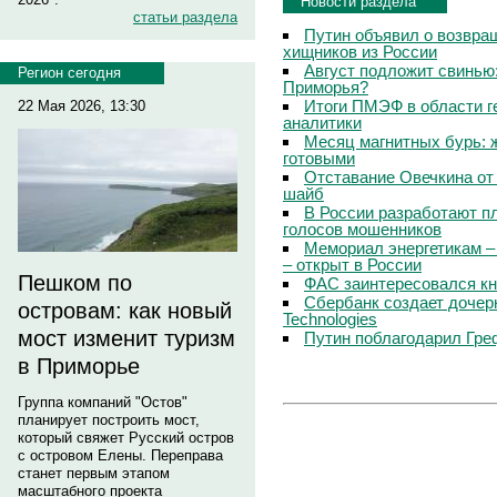
Новости раздела
статьи раздела
Путин объявил о возвращ
хищников из России
Август подложит свинью:
Регион сегодня
Приморья?
Итоги ПМЭФ в области г
22 Мая 2026, 13:30
аналитики
Месяц магнитных бурь: 
готовыми
Отставание Овечкина от 
шайб
В России разработают п
голосов мошенников
Мемориал энергетикам –
– открыт в России
Пешком по
ФАС заинтересовался кн
Сбербанк создает дочер
островам: как новый
Technologies
мост изменит туризм
Путин поблагодарил Гре
в Приморье
Группа компаний "Остов"
планирует построить мост,
который свяжет Русский остров
с островом Елены. Переправа
станет первым этапом
масштабного проекта