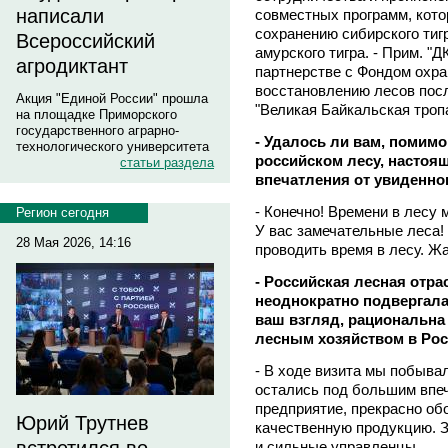
написали
совместных программ, кото
сохранению сибирского тиг
Всероссийский
амурского тигра. - Прим. "Д
агродиктант
партнерстве с Фондом охра
восстановлению лесов посл
Акция "Единой России" прошла
"Великая Байкальская тропа
на площадке Приморского
государственного аграрно-
- Удалось ли вам, помим
технологического университета
российском лесу, настоя
статьи раздела
впечатления от увиденно
- Конечно! Времени в лесу 
Регион сегодня
У вас замечательные леса!
28 Мая 2026, 14:16
проводить время в лесу. Жа
- Российская лесная отр
неоднократно подвергала
ваш взгляд, рациональн
лесным хозяйством в Ро
- В ходе визита мы побыва
остались под большим впе
предприятие, прекрасно о
Юрий Трутнев
качественную продукцию. 
и сильные управленцы.