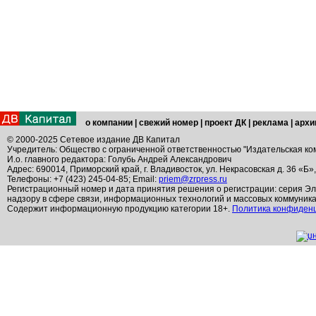
о компании
|
свежий номер
|
проект ДК
|
реклама
|
архи
© 2000-2025 Сетевое издание ДВ Капитал
Учредитель: Общество с ограниченной ответственностью "Издательская ко
И.о. главного редактора: Голубь Андрей Александрович
Адрес: 690014, Приморский край, г. Владивосток, ул. Некрасовская д. 36 «Б»
Телефоны: +7 (423) 245-04-85; Email:
priem@zrpress.ru
Регистрационный номер и дата принятия решения о регистрации: серия Эл
надзору в сфере связи, информационных технологий и массовых коммуник
Содержит информационную продукцию категории 18+.
Политика конфиден