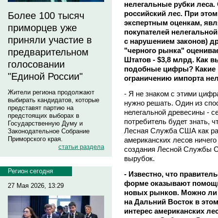
нелегальные рубки леса. 
российский лес. При это
Более 100 тысяч
экспертным оценкам, яв
приморцев уже
покупателей нелегальной
приняли участие в
с нарушением законов) 
"черного рынка" оценивае
предварительном
Штатов - $3,8 млрд. Как
голосовании
подобные цифры? Какие 
"Единой России"
ограничению импорта не
Жители региона продолжают
- Я не знаком с этими циф
выбирать кандидатов, которые
нужно решать. Один из спо
представят партию на
нелегальной древесины - с
предстоящих выборах в
потребитель будет знать, ч
Государственную Думу и
Лесная Служба США как раз 
Законодательное Собрание
Приморского края.
американских лесов ничего 
статьи раздела
создания Лесной Службы 
вырубок.
Регион сегодня
- Известно, что правител
форме оказывают помощь
27 Мая 2026, 13:29
новых рынков. Можно ли 
на Дальний Восток в это
интерес американских л