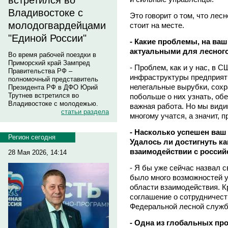
встретился во
Владивостоке с
Это говорит о том, что лес
молодогвардейцами
стоит на месте.
"Единой России"
- Какие проблемы, на ва
актуальными для лесного
Во время рабочей поездки в
Приморский край Зампред
- Проблем, как и у нас, в С
Правительства РФ –
инфраструктуры предприят
полномочный представитель
нелегальные вырубки, сохр
Президента РФ в ДФО Юрий
Трутнев встретился во
побольше о них узнать, об
Владивостоке с молодежью.
важная работа. Но мы види
статьи раздела
многому учатся, а значит, 
- Насколько успешен ваш 
Регион сегодня
Удалось ли достигнуть к
взаимодействии с россий
28 Мая 2026, 14:14
- Я бы уже сейчас назвал с
было много возможностей 
области взаимодействия. К
соглашение о сотрудничес
Федеральной лесной служб
- Одна из глобальных про