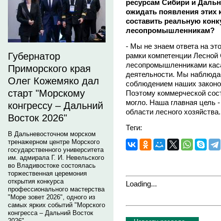
ресурсам Сибири и Дальн
ожидать появления этих к
составить реальную конк
лесопромышленникам?
- Мы не знаем ответа на эт
Губернатор
рамки компетенции Лесной
лесопромышленниками каса
Приморского края
деятельности. Мы наблюда
Олег Кожемяко дал
соблюдением наших законо
старт "Морскому
Поэтому коммерческой сос
могло. Наша главная цель 
конгрессу – Дальний
области лесного хозяйства.
Восток 2026"
Теги:
В Дальневосточном морском
тренажерном центре Морского
государственного университета
им. адмирала Г. И. Невельского
во Владивостоке состоялась
торжественная церемония
открытия конкурса
Loading...
профессионального мастерства
"Море зовет 2026", одного из
самых ярких событий "Морского
конгресса – Дальний Восток
2026".