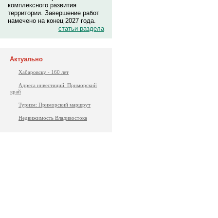
комплексного развития
территории. Завершение работ
намечено на конец 2027 года.
статьи раздела
Актуально
Хабаровску - 160 лет
Адреса инвестиций. Приморский
край
Туризм: Приморский маршрут
Недвижимость Владивостока