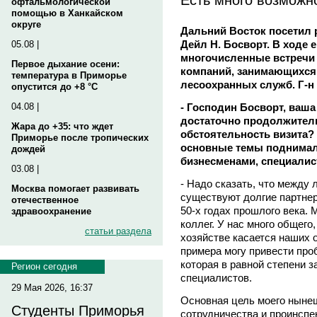
офтальмологической
помощью в Ханкайском
округе
Дальний Восток посетил
Дейл Н. Босворт. В ходе
05.08 |
многочисленные встречи
Первое дыхание осени:
компаний, занимающихся 
температура в Приморье
лесоохранных служб. Г-н 
опустится до +8 °C
- Господин Босворт, ваш
04.08 |
достаточно продолжитель
Жара до +35: что ждет
обстоятельность визита? 
Приморье после тропических
основные темы поднимали
дождей
бизнесменами, специалис
03.08 |
- Надо сказать, что межд
Москва помогает развивать
существуют долгие партнер
отечественное
50-х годах прошлого века.
здравоохранение
коллег. У нас много общего
статьи раздела
хозяйстве касается наших 
примера могу привести пр
которая в равной степени з
Регион сегодня
специалистов.
29 Мая 2026, 16:37
Основная цель моего нынеш
Студенты Приморья
сотрудничества и проинспе