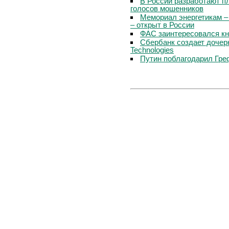
В России разработают п
голосов мошенников
Мемориал энергетикам –
– открыт в России
ФАС заинтересовался кн
Сбербанк создает дочер
Technologies
Путин поблагодарил Гре