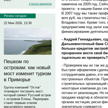
намечена на 2009 год. Сей
статьи раздела
проекта - в нашем банке от
В 2007 году мы также про
Регион сегодня
млн руб. на строительство 
Владивостоке. Кроме того,
22 Мая 2026, 13:30
предприятиям под залог к
финансирование деятельнос
- Андрей Геннадьевич, с
Дальневосточный банк С
больше кредитов застрой
прозрачнее вести свой би
тщательно их проверять?
Пешком по
- Проверяем мы их так же 
островам: как новый
быстрее оформляем сделки 
мост изменит туризм
сотрудничаем давно, кто и
построенных объектов. При
в Приморье
строительных организаций 
Группа компаний "Остов"
некоторые компании до си
планирует построить мост,
потоки от реализации. Но п
который свяжет Русский остров
продаже квартир в обязате
с островом Елены. Переправа
органах юстиции, риски фи
станет первым этапом
значительно снижаются.
масштабного проекта