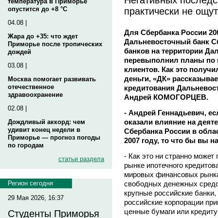
температура в Приморье
практически не ощу
опустится до +8 °C
04.08 |
Для Сбербанка России 20
Жара до +35: что ждет
Дальневосточный банк Сб
Приморье после тропических
банков на территории Да
дождей
перевыполнил планы по 
03.08 |
клиентов. Как это получи
деньги, «ДК» рассказыва
Москва помогает развивать
отечественное
кредитования Дальневост
здравоохранение
Андрей КОМОГОРЦЕВ.
02.08 |
- Андрей Геннадьевич, е
оказали влияние на деят
Дождливый аккорд: чем
удивит конец недели в
Сбербанка России в обла
Приморье — прогноз погоды
2007 году, то что бы вы 
по городам
- Как это ни странно может
статьи раздела
рынке ипотечного кредитов
мировых финансовых рынка
свободных денежных средст
Регион сегодня
крупные российские банки, 
29 Мая 2026, 16:37
российские корпорации при
ценные бумаги или кредиту
Студенты Приморья