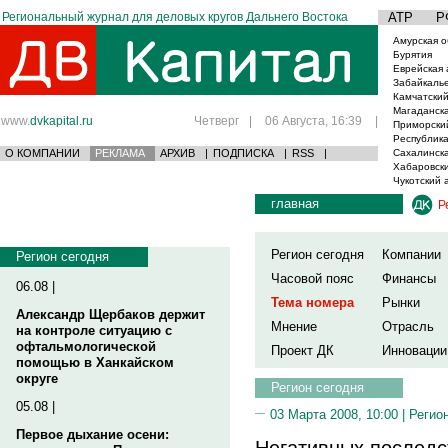
Региональный журнал для деловых кругов Дальнего Востока
АТР
Р
Амурская о
Бурятия
Еврейская 
Забайкаль
Камчатский
Магаданска
www.
dvkapital.ru
Четверг
|
06 Августа, 16:39
|
Приморски
Республика
О КОМПАНИИ
РЕКЛАМА
АРХИВ
|
ПОДПИСКА
|
RSS
|
Сахалинска
Хабаровски
Чукотский 
главная
Р
Регион сегодня
Компании
Регион сегодня
Часовой пояс
Финансы
06.08 |
Тема номера
Рынки
Александр Щербаков держит
Мнение
Отрасль
на контроле ситуацию с
офтальмологической
Проект ДК
Инновации
помощью в Ханкайском
округе
Регион сегодня
05.08 |
03 Марта 2008, 10:00 |
Регио
Первое дыхание осени:
Негативных последс