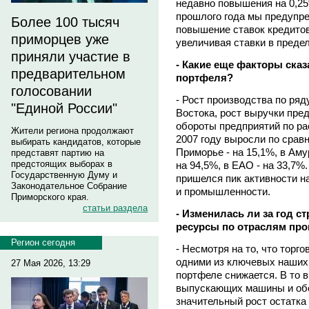
недавно повышения на 0,25%
прошлого года мы предупре
Более 100 тысяч
повышение ставок кредитов
приморцев уже
увеличивая ставки в преде
приняли участие в
- Какие еще факторы сказ
предварительном
портфеля?
голосовании
- Рост производства по ря
"Единой России"
Востока, рост выручки пред
обороты предприятий по ра
Жители региона продолжают
2007 году выросли по сравн
выбирать кандидатов, которые
Приморье - на 15,1%, в Аму
представят партию на
предстоящих выборах в
на 94,5%, в ЕАО - на 33,7%.
Государственную Думу и
пришелся пик активности н
Законодательное Собрание
и промышленности.
Приморского края.
статьи раздела
- Изменилась ли за год с
ресурсы по отраслям про
Регион сегодня
- Несмотря на то, что торг
одними из ключевых наших 
27 Мая 2026, 13:29
портфеле снижается. В то 
выпускающих машины и обо
значительный рост остатка