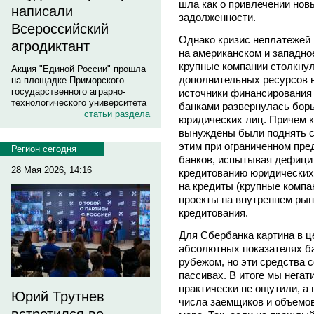
шла как о привлечении нов
написали
задолженности.
Всероссийский
Однако кризис неплатежей
агродиктант
на американском и западно
крупные компании столкну
Акция "Единой России" прошла
дополнительных ресурсов на
на площадке Приморского
государственного аграрно-
источники финансирования 
технологического университета
банками развернулась борь
статьи раздела
юридических лиц. Причем к
вынуждены были поднять с
этим при ограниченном пре
Регион сегодня
банков, испытывая дефицит
28 Мая 2026, 14:16
кредитованию юридических
на кредиты (крупные компа
проекты на внутреннем рынк
кредитования.
Для Сбербанка картина в ц
абсолютных показателях ба
рубежом, но эти средства
пассивах. В итоге мы нега
практически не ощутили, а 
Юрий Трутнев
числа заемщиков и объемов