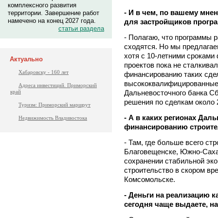
комплексного развития
- И в чем, по вашему мн
территории. Завершение работ
намечено на конец 2027 года.
для застройщиков прогр
статьи раздела
- Полагаю, что программы 
сходятся. Но мы предлагаем
хотя с 10-летними сроками
Актуально
проектов пока не сталкивал
Хабаровску - 160 лет
финансированию таких сде
высококвалифицированные 
Адреса инвестиций. Приморский
Дальневосточного банка С
край
решения по сделкам около 
Туризм: Приморский маршрут
- А в каких регионах Дал
Недвижимость Владивостока
финансированию строите
- Там, где больше всего ст
Благовещенске, Южно-Саха
сохранении стабильной эк
строительство в скором вр
Комсомольске.
- Деньги на реализацию 
сегодня чаще выдаете, на