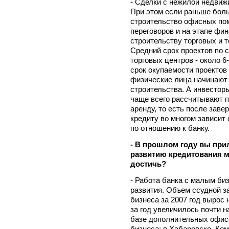
- Сделки с нежилой недвиж
При этом если раньше бол
строительство офисных пом
переговоров и на этапе фи
строительству торговых и 
Средний срок проектов по с
торговых центров - около 6-
срок окупаемости проектов
физические лица начинают 
строительства. А инвестор
чаще всего рассчитывают п
аренду, то есть после заве
кредиту во многом зависит 
по отношению к банку.
- В прошлом году вы пр
развитию кредитования м
достичь?
- Работа банка с малым биз
развития. Объем ссудной з
бизнеса за 2007 год вырос
за год увеличилось почти н
базе дополнительных офисо
бизнеса: в Хабаровске, Ко