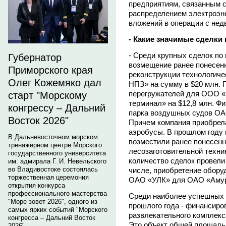
предприятиям, связанным с
распределением электроэне
вложений в операции с не
- Какие значимые сделки
- Среди крупных сделок по
Губернатор
возмещение ранее понесенн
Приморского края
реконструкции технологич
Олег Кожемяко дал
НПЗ» на сумму в $20 млн. 
перегружателей для ООО «
старт "Морскому
терминал» на $12,8 млн. Ф
конгрессу – Дальний
парка воздушных судов ОА
Восток 2026"
Причем компания приобрела 
аэробусы. В прошлом году
В Дальневосточном морском
возместили ранее понесенн
тренажерном центре Морского
лесозаготовительной техни
государственного университета
количество сделок провели
им. адмирала Г. И. Невельского
во Владивостоке состоялась
числе, приобретение обору
торжественная церемония
ОАО «УЛК» для ОАО «Амурм
открытия конкурса
профессионального мастерства
Среди наиболее успешных 
"Море зовет 2026", одного из
прошлого года - финансиро
самых ярких событий "Морского
развлекательного комплек
конгресса – Дальний Восток
Это объект общей площадью 
2026".