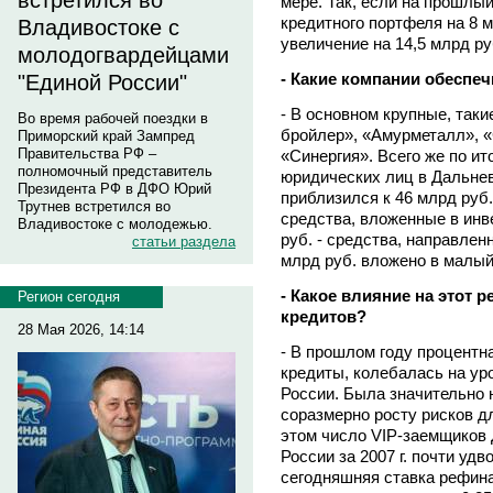
встретился во
мере. Так, если на прошлы
кредитного портфеля на 8 м
Владивостоке с
увеличение на 14,5 млрд ру
молодогвардейцами
- Какие компании обеспеч
"Единой России"
- В основном крупные, так
Во время рабочей поездки в
бройлер», «Амурметалл», «
Приморский край Зампред
Правительства РФ –
«Синергия». Всего же по и
полномочный представитель
юридических лиц в Дальне
Президента РФ в ДФО Юрий
приблизился к 46 млрд руб.
Трутнев встретился во
средства, вложенные в инв
Владивостоке с молодежью.
руб. - средства, направлен
статьи раздела
млрд руб. вложено в малый
- Какое влияние на этот р
Регион сегодня
кредитов?
28 Мая 2026, 14:14
- В прошлом году процентн
кредиты, колебалась на ур
России. Была значительно
соразмерно росту рисков д
этом число VIP-заемщиков
России за 2007 г. почти уд
сегодняшняя ставка рефина