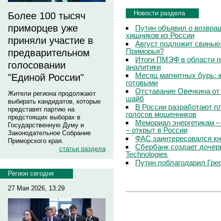
Новости раздела
Более 100 тысяч
приморцев уже
Путин объявил о возвращ
хищников из России
приняли участие в
Август подложит свинью:
Приморья?
предварительном
Итоги ПМЭФ в области г
голосовании
аналитики
Месяц магнитных бурь: 
"Единой России"
готовыми
Отставание Овечкина от 
Жители региона продолжают
шайб
выбирать кандидатов, которые
В России разработают п
представят партию на
голосов мошенников
предстоящих выборах в
Мемориал энергетикам –
Государственную Думу и
– открыт в России
Законодательное Собрание
ФАС заинтересовался кн
Приморского края.
Сбербанк создает дочер
статьи раздела
Technologies
Путин поблагодарил Гре
Регион сегодня
27 Мая 2026, 13:29