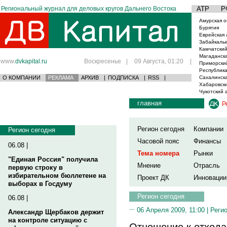
Региональный журнал для деловых кругов Дальнего Востока
АТР
Р
Амурская о
Бурятия
Еврейская 
Забайкаль
Камчатский
Магаданска
www.
dvkapital.ru
Воскресенье
|
09 Августа, 01:20
|
Приморски
Республика
О КОМПАНИИ
РЕКЛАМА
АРХИВ
|
ПОДПИСКА
|
RSS
|
Сахалинска
Хабаровски
Чукотский 
главная
Р
Регион сегодня
Компании
Регион сегодня
Часовой пояс
Финансы
06.08 |
Тема номера
Рынки
"Единая Россия" получила
Мнение
Отрасль
первую строку в
избирательном бюллетене на
Проект ДК
Инновации
выборах в Госдуму
Регион сегодня
06.08 |
06 Апреля 2009, 11:00 |
Реги
Александр Щербаков держит
на контроле ситуацию с
Отношение к отхода