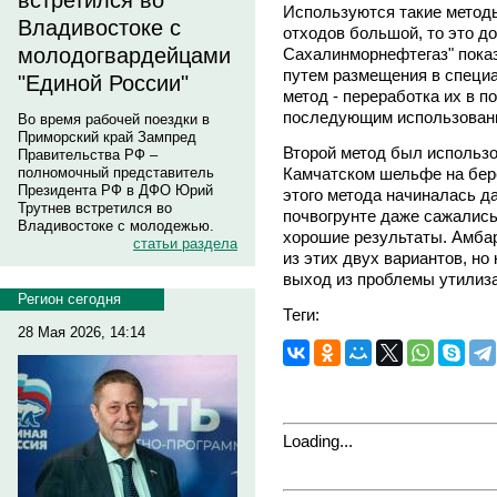
встретился во
Используются такие методы,
Владивостоке с
отходов большой, то это д
молодогвардейцами
Сахалинморнефтегаз" показ
путем размещения в специ
"Единой России"
метод - переработка их в п
последующим использовани
Во время рабочей поездки в
Приморский край Зампред
Второй метод был использо
Правительства РФ –
Камчатском шельфе на бере
полномочный представитель
Президента РФ в ДФО Юрий
этого метода начиналась д
Трутнев встретился во
почвогрунте даже сажались
Владивостоке с молодежью.
хорошие результаты. Амба
статьи раздела
из этих двух вариантов, но
выход из проблемы утилиз
Регион сегодня
Теги:
28 Мая 2026, 14:14
Loading...