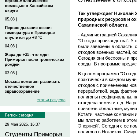
офтальмологической
помощью в Ханкайском
округе
Так утверждает Николай 
природных ресурсов и о
05.08 |
Сахалинской области.
Первое дыхание осени:
температура в Приморье
- Администрацией Сахалин
опустится до +8 °C
"Отходы производства". У н
были завезены в область, 
04.08 |
отходов военных частей, о
Жара до +35: что ждет
Сегодня они бесхозны и п
Приморье после тропических
среды. В программе предус
дождей
03.08 |
В целом программа "Отходы
практически в каждом мун
Москва помогает развивать
отходов с применением нов
отечественное
переработкой, ведь фактич
здравоохранение
полигоны неофициальны, на
статьи раздела
отведена земля и т. д. На
привлечь областные, муни
Кстати, частные компании 
Регион сегодня
мы плотно работаем в этом
29 Мая 2026, 16:37
Энергией". Сегодня с ее п
полигона в Ногликах, Смир
Студенты Приморья