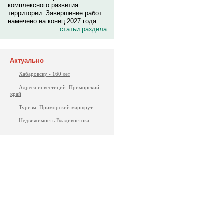
комплексного развития
территории. Завершение работ
намечено на конец 2027 года.
статьи раздела
Актуально
Хабаровску - 160 лет
Адреса инвестиций. Приморский
край
Туризм: Приморский маршрут
Недвижимость Владивостока