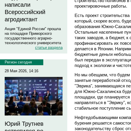
строительство полигонов в
написали
проектировочные работы.
Всероссийский
Есть проект строительства 
агродиктант
который, скорее всего, буд
образования Южно-Сахалинс
Акция "Единой России" прошла
Остальные населенные пун
на площадке Приморского
таких заводов, а бюджет, к
государственного аграрно-
профинансировать их повсе
технологического университета
статьи раздела
делается в Японии. Наприме
бюджетные деньги небольш
был передан в эксплуатаци
Регион сегодня
подход к экологии и чистоте
28 Мая 2026, 14:16
Но мы обещаем, что будем
занятые переработкой отход
"Эврика", занимающаяся пе
для Южно-Сахалинска будет
площадки, где планируется
направляться в "Эврику", к
стабильное поступление с
Нефтедобывающими компан
бурения решается самостоя
Юрий Трутнев
законодательству сброс от