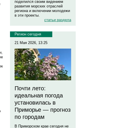
поделился своим видением
ы
развития морских отраслей
региона и включении молодежи
в эти проекты.
статьи раздела
Регион сегодня
21 Мая 2026, 13:25
и,
ее
ек
Почти лето:
идеальная погода
установилась в
Приморье — прогноз
р
по городам
В Приморском крае сегодня не