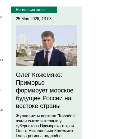
Регион сегодня
ие
25 Мая 2026, 13:03
ов
Олег Кожемяко:
Приморье
формирует морское
я
будущее России на
востоке страны
га
Журналисты портала "Корабел"
взяли емкое интервью у
губернатора Приморского края
Олега Николаевича Кожемяко
Глава региона подробно