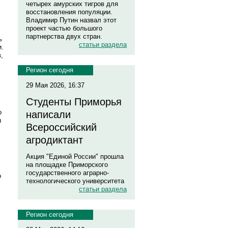
четырех амурских тигров для
восстановления популяции.
Владимир Путин назвал этот
проект частью большого
партнерства двух стран.
ь
статьи раздела
и.
,
Регион сегодня
29 Мая 2026, 16:37
Студенты Приморья
о
написали
ы
Всероссийский
агродиктант
Акция "Единой России" прошла
на площадке Приморского
государственного аграрно-
о
технологического университета
статьи раздела
Регион сегодня