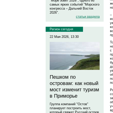
"Море зовет 2026", одного из
ж
самых ярких событий "Морского
н
конгресса – Дальний Восток
2026".
–
статьи раздела
е
у
к
Регион сегодня
в
п
22 Мая 2026, 13:30
Т
н
с
п
к
б
д
у
о
Пешком по
п
островам: как новый
п
мост изменит туризм
Р
с
в Приморье
з
о
Группа компаний "Остов"
у
планирует построить мост,
в
который свяжет Русский остров