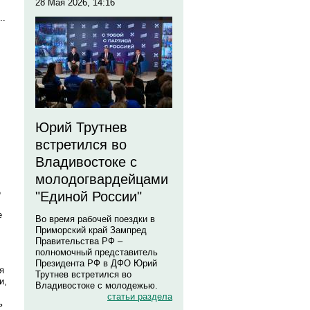
28 Мая 2026, 14:16
..
Юрий Трутнев
встретился во
Владивостоке с
молодогвардейцами
е
"Единой России"
е
Во время рабочей поездки в
Приморский край Зампред
Правительства РФ –
полномочный представитель
Президента РФ в ДФО Юрий
я
Трутнев встретился во
и,
Владивостоке с молодежью.
статьи раздела
ь