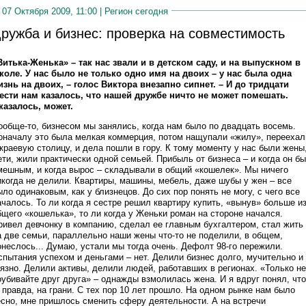
07 Октября 2009, 11:00 |
Регион сегодня
ружба и бизнес: проверка на совместимость
Витька-Женька» – так нас звали и в детском саду, и на выпускном в
коле. У нас было не только одно имя на двоих – у нас была одна
изнь на двоих, – голос Виктора внезапно сипнет. – И до тридцати
ести нам казалось, что нашей дружбе ничто не может помешать.
казалось, может.
ообще-то, бизнесом мы занялись, когда нам было по двадцать восемь.
оначалу это была мелкая коммерция, потом нащупали «жилу», переехал
 краевую столицу, и дела пошли в гору. К тому моменту у нас были жены
ети, жили практически одной семьей. Прибыль от бизнеса – и когда он б
мешным, и когда вырос – складывали в общий «кошелек». Мы ничего
икогда не делили. Квартиры, машины, мебель, даже шубы у жен – все
ыло одинаковым, как у близнецов. До сих пор понять не могу, с чего все
ачалось. То ли когда я сестре решил квартиру купить, «вынув» больше и
бщего «кошелька», то ли когда у Женьки роман на стороне начался.
ривел девчонку в компанию, сделал ее главным бухгалтером, стал жить
а две семьи, параллельно наши жены что-то не поделили, в общем,
онеслось... Думаю, устали мы тогда очень. Дефолт 98-го пережили.
спытания успехом и деньгами – нет. Делили бизнес долго, мучительно и
рязно. Делили активы, делили людей, работавших в регионах. «Только не
оубивайте друг друга» – однажды взмолилась жена. И я вдруг понял, что
, правда, на грани. С тех пор 10 лет прошло. На одном рынке нам было
есно, мне пришлось сменить сферу деятельности. А на встречи