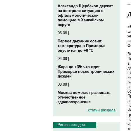
Александр Щербаков держит
на контроле ситуацию с
Д
офтальмологической
помощью в Ханкайском
округе
«
ш
05.08 |
ж
ш
Первое дыхание осени:
О
температура в Приморье
опустится до +8 °C
В
П
04.08 |
в
Жара до +35: что ждет
д
Приморье после тропических
с
дождей
н
б
03.08 |
н
о
Москва помогает развивать
П
отечественное
н
здравоохранение
п
И
статьи раздела
г
п
и
Регион сегодня
т