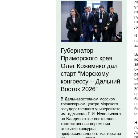
л
у
о
р
о
д
В
п
з
Губернатор
В
Приморского края
к
з
Олег Кожемяко дал
б
старт "Морскому
р
н
конгрессу – Дальний
и
Восток 2026"
3
п
б
В Дальневосточном морском
п
тренажерном центре Морского
б
государственного университета
о
им. адмирала Г. И. Невельского
во Владивостоке состоялась
Я
торжественная церемония
п
открытия конкурса
л
профессионального мастерства
г