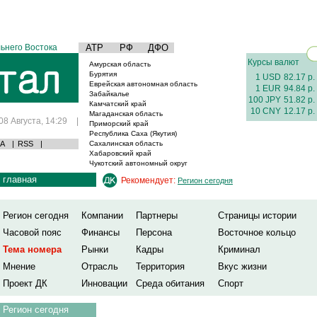
ьнего Востока
АТР
РФ
ДФО
Курсы валют
Амурская область
Бурятия
1 USD
82.17 р.
Еврейская автономная область
1 EUR
94.84 р.
Забайкалье
100 JPY
51.82 р.
Камчатский край
10 CNY
12.17 р.
Магаданская область
08 Августа, 14:29
|
Приморский край
Республика Саха (Якутия)
А
|
RSS
|
Сахалинская область
Хабаровский край
Чукотский автономный округ
главная
Рекомендует:
Регион сегодня
Регион сегодня
Компании
Партнеры
Страницы истории
Часовой пояс
Финансы
Персона
Восточное кольцо
Тема номера
Рынки
Кадры
Криминал
Мнение
Отрасль
Территория
Вкус жизни
Проект ДК
Инновации
Среда обитания
Спорт
Регион сегодня