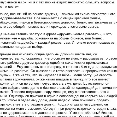
ыпускников ни он, ни я с тех пор не ездим: неприятно слышать вопросы
руг о друге».
изнес, возникший на основе дружбы, – привычная схема отечественного
редпринимательства. Все начинается с общей красивой мечты,
мбициозных планов и безоговорочного доверия. Только вот заканчиваетс
асто все обидой, ненавистью и переходом в категорию врагов.
де именно ставить запятую в фразе «дружить нельзя работать», и что
олговечнее – дружба, основанная на общем бизнесе, или бизнес,
снованный на дружбе, – каждый решает сам. И только время показывает,
равильно ли сделан выбор.
Прежде чем основать общее дело мы дружили шесть лет, со
туденчества, но, оказалось, я его совсем не знал, – рассказывает о свое
пыте работы с другом директор одной из сахалинских промысловых
омпаний. – Ему хотелось всего и сразу, я же готов был ждать, вкладывая
рибыль в развитие. Он оказался не готов рисковать и предпочитал «сини
 руках», я же из тех, кто за «журавля в небе». Меня растущие обороты
омпании вдохновляли, он же начал впадать в панику, что все вот-вот
акончится, и он не успеет почувствовать вкус денег. Естественно, он
ешил забрать свою долю в бизнесе в самый неподходящий для компани
омент. Я просил подождать пару месяцев, ему же показалось, что я
емню. Однажды он приехал в офис в сопровождении «серьезных» людей
а то, чтобы я отдал ему долю, дали неделю. Мне пришлось продать
вартиру, влезть в страшные долги... Когда я отдавал ему деньги, он
мотрел на меня с вызовом. Сегодня, при редких встречах, отводит глаза.
ы не здороваемся, но я давно его простил. У меня стабильный бизнес,
ын учится в Австралии, недавно дочка родилась. Он один, все в той же