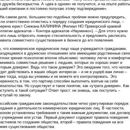
е дружба бескорыстна. А «два в одном» не получится, и на опыте работ
ашей компании я постоянно получаю этому подтверждение».
 На самом деле, большинство подобных проблем можно предупредить,
сли ответственно отнестись к порядку создания юридического лица, –
верена юрист Снежана КАЛИНИНА (Филиал НО Приморской краевой
оллегии адвокатов – Контора адвокатов «Науменко»). – Для этого нужно
сего лишь отбросить ложную стеснительность и предложить расписать
равила совместного существования в бизнесе до его появления.
о, что коммерческое юридическое лицо чаще учреждается гражданами,
аходящимися в дружеских отношениях или имеющими родственные связ
 точки зрения психологии вполне объяснимо: человеку легче и комфортн
ринимать совместные решения с людьми, которых он хорошо знает и
оторым доверяет. Ведь что такое доверие? Это ожидание того, что челов
удет действовать в ваших общих интересах – и не в ущерб вам лично –
аже тогда, когда вы уязвимы и не можете его контролировать. Это
веренность в том, что партнер способен выполнить взятые на себя
бязательства. Но существует и такое понятие, как «утрата доверия». Как
оступить в такой ситуации? Ответ прост: не знаешь, как поступить –
оступай по закону.
оссийским гражданским законодательством четко урегулирован порядок
оздания и деятельности коммерческих юридических лиц. В частности,
аконом установлены требования к таким важным документам, как догово
б учреждении или устав. Первый документ содержит правила поведения
частников по созданию общества, второй – правила поведения на все
ремя существования общества.