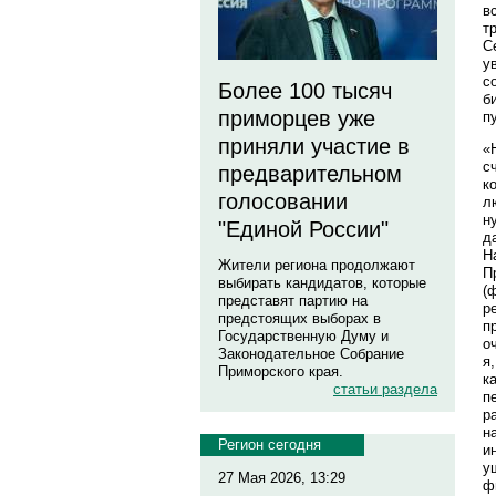
в
т
С
у
с
Более 100 тысяч
б
приморцев уже
п
приняли участие в
«
с
предварительном
к
голосовании
л
н
"Единой России"
д
Н
Жители региона продолжают
П
выбирать кандидатов, которые
(
представят партию на
р
предстоящих выборах в
п
Государственную Думу и
о
Законодательное Собрание
я
Приморского края.
к
статьи раздела
п
р
н
Регион сегодня
и
у
27 Мая 2026, 13:29
ф