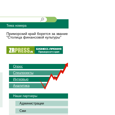
Тема номера
Приморский край борется за звание
"Столица финансовой культуры"
Опрос
Спецпроекты
Интервью
Аналитика
Наши партнеры
Администрации
Сми