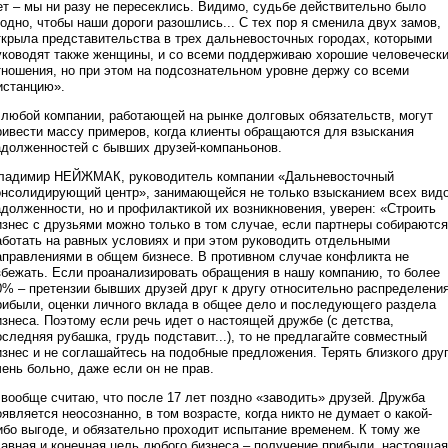
ет – мы ни разу не пересеклись. Видимо, судьбе действительно было
годно, чтобы наши дороги разошлись... С тех пор я сменила двух замов,
ткрыла представительства в трех дальневосточных городах, которыми
уководят также женщины, и со всеми поддерживаю хорошие человеческ
тношения, но при этом на подсознательном уровне держу со всеми
истанцию».
 любой компании, работающей на рынке долговых обязательств, могут
ривести массу примеров, когда клиенты обращаются для взыскания
адолженностей с бывших друзей-компаньонов.
ладимир НЕЙЖМАК, руководитель компании «Дальневосточный
онсолидирующий центр», занимающейся не только взысканием всех вид
адолженности, но и профилактикой их возникновения, уверен: «Строить
изнес с друзьями можно только в том случае, если партнеры собираются
аботать на равных условиях и при этом руководить отдельными
аправлениями в общем бизнесе. В противном случае конфликта не
збежать. Если проанализировать обращения в нашу компанию, то более
0% – претензии бывших друзей друг к другу относительно распределени
рибыли, оценки личного вклада в общее дело и последующего раздела
изнеса. Поэтому если речь идет о настоящей дружбе (с детства,
оследняя рубашка, грудь подставит...), то не предлагайте совместный
изнес и не соглашайтесь на подобные предложения. Терять близкого дру
чень больно, даже если он не прав.
 вообще считаю, что после 17 лет поздно «заводить» друзей. Дружба
оявляется неосознанно, в том возрасте, когда никто не думает о какой-
ибо выгоде, и обязательно проходит испытание временем. К тому же
лавная и конечная цель любого бизнеса – получение прибыли, настоящая