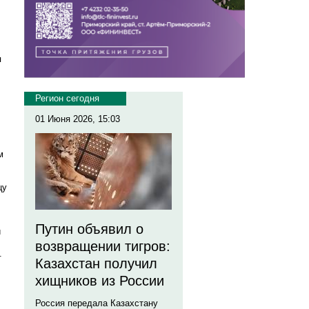
я
Регион сегодня
01 Июня 2026, 15:03
м
цу
Путин объявил о
и
возвращении тигров:
.
Казахстан получил
хищников из России
Россия передала Казахстану