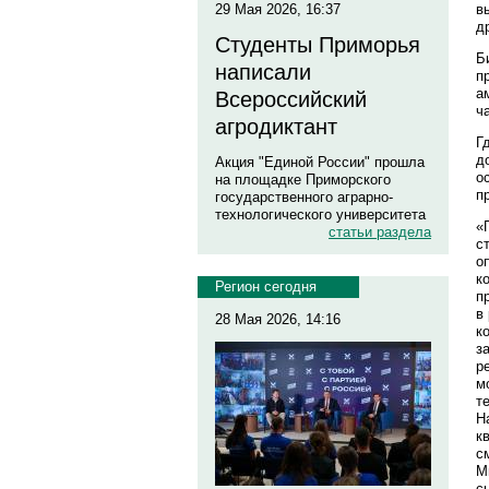
в
29 Мая 2026, 16:37
д
Студенты Приморья
Б
написали
п
а
Всероссийский
ч
агродиктант
Г
д
Акция "Единой России" прошла
о
на площадке Приморского
п
государственного аграрно-
технологического университета
«
статьи раздела
с
о
к
Регион сегодня
п
в
28 Мая 2026, 14:16
к
з
р
м
т
Н
к
с
М
с