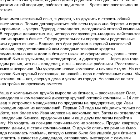
днокомнатной квартире, работает водителем... Время все расставило по
естам».
Даже имея негативный опыт, я уверен, что дружить и строить общий
изнес можно. Только договариваться обо всем нужно «на берегу» и играт
о правилам, – уверен Эдуард, совладелец магаданской оптовой компани
 В середине девяностых мы, четверо сослуживцев–младших лейтенантов
шли из армии в бизнес. Сферу деятельности определили родственные
вязи одного из нас – Вадима: его брат работал в крупной московской
омпании, предоставлявшей нам солидные товарные кредиты.
окументально наши доли в бизнесе никак не оформлялись, роли – тоже.
аждый был и грузчиком, и экспедитором, и директором... Через два года
адим решил, что он – владелец, а мы – наемные работники. Расстались
ромко и некрасиво. Мы учредили новую компанию и начали с нуля. На ег
тороне был крупный поставщик, на нашей – вера в собственные силы. М
ыстояли, он – нет, свернул дела и уехал из города. Но главное не это:
аша тройка по-прежнему вместе».
Наша с компаньоном дружба выросла из бизнеса, – рассказывает Олег,
овладелец и коммерческий директор крупной оптовой компании. – 14 лет
азад я устроился менеджером по продажам на предприятие, где Иван
уководил одним из направлений. Первые 2-3 года мы общались только п
аботе, тем более что Иван моложе на несколько лет. Затем он отделился
т владельца бизнеса, предложив мне и еще двум коллегам перейти к
ему. Но уходить на позицию подчиненного не хотелось. Продал квартиру,
ложил деньги, и стали компаньонами. О дружбе опять же речи не было.
огда появилась прибыль, которую можно было без ущерба для бизнеса
ыплатить в качестве дивидендов, отправились вчетвером с семьями