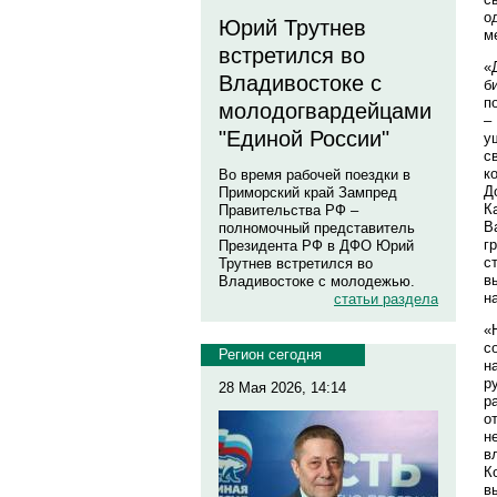
о
Юрий Трутнев
м
встретился во
«
Владивостоке с
б
п
молодогвардейцами
–
"Единой России"
у
с
к
Во время рабочей поездки в
Д
Приморский край Зампред
К
Правительства РФ –
В
полномочный представитель
г
Президента РФ в ДФО Юрий
с
Трутнев встретился во
в
Владивостоке с молодежью.
н
статьи раздела
«
с
Регион сегодня
н
р
28 Мая 2026, 14:14
р
о
н
в
К
в