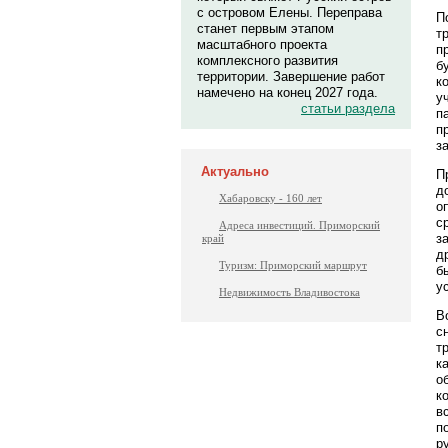
с островом Елены. Переправа
П
станет первым этапом
т
масштабного проекта
п
комплексного развития
б
территории. Завершение работ
к
намечено на конец 2027 года.
у
статьи раздела
п
п
з
Актуально
П
д
Хабаровску - 160 лет
о
с
Адреса инвестиций. Приморский
з
край
д
Туризм: Приморский маршрут
б
у
Недвижимость Владивостока
В
с
т
к
о
к
в
п
р