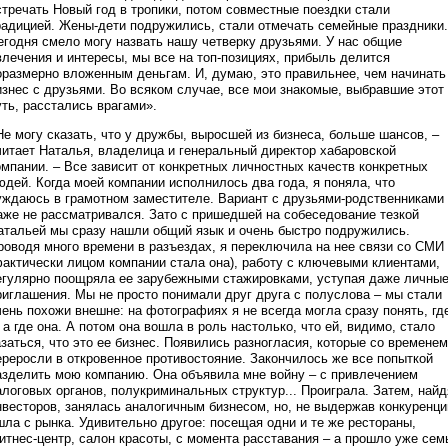
стречать Новый год в тропики, потом совместные поездки стали
радицией. Жены-дети подружились, стали отмечать семейные праздники.
егодня смело могу назвать нашу четверку друзьями. У нас общие
влечения и интересы, мы все на топ-позициях, прибыль делится
оразмерно вложенным деньгам. И, думаю, это правильнее, чем начинать
изнес с друзьями. Во всяком случае, все мои знакомые, выбравшие этот
уть, расстались врагами».
Не могу сказать, что у дружбы, выросшей из бизнеса, больше шансов, –
читает Наталья, владелица и генеральный директор хабаровской
омпании. – Все зависит от конкретных личностных качеств конкретных
юдей. Когда моей компании исполнилось два года, я поняла, что
уждаюсь в грамотном заместителе. Вариант с друзьями-родственниками
аже не рассматривался. Зато с пришедшей на собеседование тезкой
атальей мы сразу нашли общий язык и очень быстро подружились.
роводя много времени в разъездах, я переключила на нее связи со СМИ
фактически лицом компании стала она), работу с ключевыми клиентами,
егулярно поощряла ее зарубежными стажировками, уступая даже личны
риглашения. Мы не просто понимали друг друга с полуслова – мы стали
чень похожи внешне: на фотографиях я не всегда могла сразу понять, гд
, а где она. А потом она вошла в роль настолько, что ей, видимо, стало
азаться, что это ее бизнес. Появились разногласия, которые со временем
ереросли в откровенное противостояние. Закончилось же все попыткой
азделить мою компанию. Она объявила мне войну – с привлечением
алоговых органов, полукриминальных структур... Проиграла. Затем, найд
нвесторов, занялась аналогичным бизнесом, но, не выдержав конкуренци
шла с рынка. Удивительно другое: посещая одни и те же рестораны,
итнес-центр, салон красоты, с момента расставания – а прошло уже сем