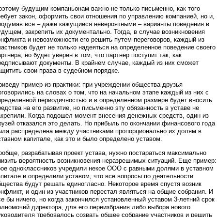
оэтому будущим компаньонам важно не только письменно, как того
ребует закон, оформить свои отношения по управлению компанией, но и,
родумав все – даже кажущиеся невероятными – варианты поведения в
удущем, закрепить их документально. Тогда, в случае возникновения
онфликта и невозможности его решить путем переговоров, каждый из
частников будет не только надеяться на определенное поведение своего
артнера, но будет уверен в том, что партнер поступит так, как
редписывают документы. В крайнем случае, каждый из них сможет
ащитить свои права в судебном порядке.
риведу пример из практики: при учреждении общества друзья
оговорились на словах о том, что на начальном этапе каждый из них с
пределенной периодичностью и в определенном размере будет вносить
редства на его развитие, но письменно эту обязанность в уставе не
акрепили. Когда подошел момент внесения денежных средств, один из
рузей отказался это делать. Но прибыль по окончании финансового года
ыла распределена между участниками пропорционально их долям в
ставном капитале, как это и было определено уставом.
ообще, разрабатывая проект устава, нужно постараться максимально
низить вероятность возникновения неразрешимых ситуаций. Еще пример:
рое одноклассников учредили некое ООО с равными долями в уставном
апитале и определили уставом, что все вопросы по деятельности
бщества будут решать единогласно. Некоторое время спустя возник
онфликт, и один из участников перестал являться на общие собрания. И
се бы ничего, но когда закончился установленный уставом 3-летний срок
олномочий директора, для его переизбрания либо выбора нового
уководителя требовалось созвать общее собрание участников и решить