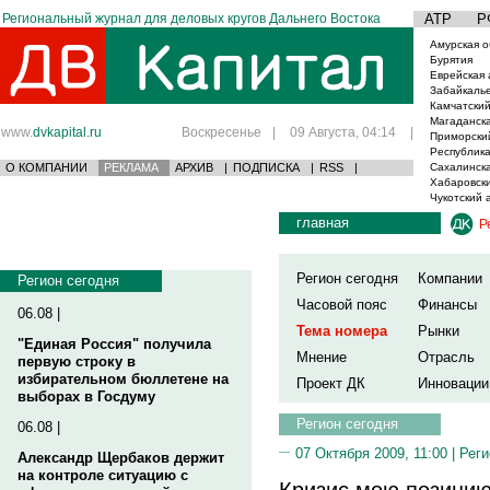
Региональный журнал для деловых кругов Дальнего Востока
АТР
Р
Амурская о
Бурятия
Еврейская 
Забайкаль
Камчатский
Магаданска
www.
dvkapital.ru
Воскресенье
|
09 Августа, 04:14
|
Приморски
Республика
О КОМПАНИИ
РЕКЛАМА
АРХИВ
|
ПОДПИСКА
|
RSS
|
Сахалинска
Хабаровски
Чукотский 
главная
Р
Регион сегодня
Компании
Регион сегодня
Часовой пояс
Финансы
06.08 |
Тема номера
Рынки
"Единая Россия" получила
Мнение
Отрасль
первую строку в
избирательном бюллетене на
Проект ДК
Инновации
выборах в Госдуму
Регион сегодня
06.08 |
07 Октября 2009, 11:00 |
Реги
Александр Щербаков держит
на контроле ситуацию с
Кризис мою позицию