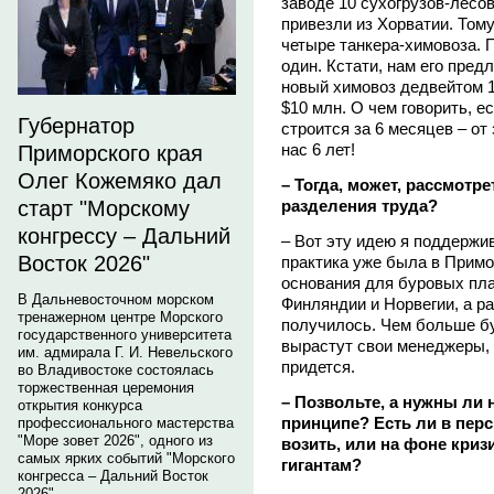
заводе 10 сухогрузов-лесо
привезли из Хорватии. Том
четыре танкера-химовоза. П
один. Кстати, нам его предл
новый химовоз дедвейтом 1
$10 млн. О чем говорить, 
Губернатор
строится за 6 месяцев – от
нас 6 лет!
Приморского края
Олег Кожемяко дал
– Тогда, может, рассмотр
разделения труда?
старт "Морскому
конгрессу – Дальний
– Вот эту идею я поддержи
Восток 2026"
практика уже была в Примо
основания для буровых пл
В Дальневосточном морском
Финляндии и Норвегии, а ра
тренажерном центре Морского
получилось. Чем больше бу
государственного университета
вырастут свои менеджеры, 
им. адмирала Г. И. Невельского
придется.
во Владивостоке состоялась
торжественная церемония
– Позвольте, а нужны ли
открытия конкурса
принципе? Есть ли в перс
профессионального мастерства
"Море зовет 2026", одного из
возить, или на фоне кри
самых ярких событий "Морского
гигантам?
конгресса – Дальний Восток
2026".