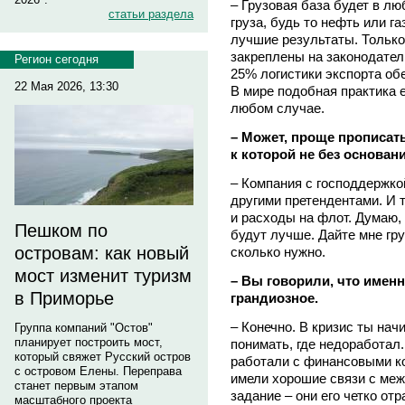
– Грузовая база будет в л
статьи раздела
груза, будь то нефть или г
лучшие результаты. Только
закреплены на законодател
Регион сегодня
25% логистики экспорта об
22 Мая 2026, 13:30
В мире подобная практика е
любом случае.
– Может, проще прописат
к которой не без основа
– Компания с господдержко
другими претендентами. И 
и расходы на флот. Думаю, 
Пешком по
будут лучше. Дайте мне гру
островам: как новый
сколько нужно.
мост изменит туризм
– Вы говорили, что именн
в Приморье
грандиозное.
– Конечно. В кризис ты нач
Группа компаний "Остов"
планирует построить мост,
понимать, где недоработал
который свяжет Русский остров
работали с финансовыми ко
с островом Елены. Переправа
имели хорошие связи с ме
станет первым этапом
задание – они его четко о
масштабного проекта