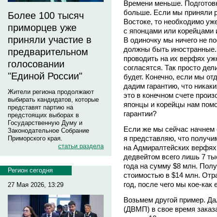
Времени меньше. Подготовк
больше. Если мы приняли р
Более 100 тысяч
Востоке, то необходимо уже
приморцев уже
с японцами или корейцами 
приняли участие в
В одиночку мы ничего не п
должны быть иностранные.
предварительном
проводить на их верфях уже
голосовании
согласятся. Так просто дел
"Единой России"
будет. Конечно, если мы о
дадим гарантию, что никаки
Жители региона продолжают
это в конечном счете произ
выбирать кандидатов, которые
японцы и корейцы нам помог
представят партию на
гарантии?
предстоящих выборах в
Государственную Думу и
Если же мы сейчас начнем 
Законодательное Собрание
я представляю, что получим
Приморского края.
статьи раздела
на Адмиралтейских верфях
дедвейтом всего лишь 7 тыс
года на сумму $8 млн. Полу
Регион сегодня
стоимостью в $14 млн. Отр
год, после чего мы кое-как 
27 Мая 2026, 13:29
Возьмем другой пример. Д
(ДВМП) в свое время заказ