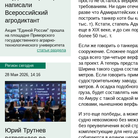
просто не осталось верфе
написали
требованиям. Ни один отеч
Всероссийский
разве что Адмиралтейских 
построить танкер хотя бы 
агродиктант
тыс. т). Кстати, стапель 
еще в XIX веке, и до сих по
Акция "Единой России" прошла
более 50 тыс. т.
на площадке Приморского
государственного аграрно-
Если же говорить о танкера
технологического университета
статьи раздела
сооружение. Сложнее подобн
суда всего три-четыре вер
за проект. А теперь предст
Регион сегодня
Ширина такого судна состав
метров. Если говорить при
28 Мая 2026, 14:16
судостроительному заводу, 
метров. А осадка подобного
груза, будет составлять ник
по Амуру с такой осадкой 
словами, нынешнюю верфь 
И это еще полбеды, а может
судно невозможно без межз
без преувеличения всей ст
Юрий Трутнев
комплектующие для него до
собираются в единое целое