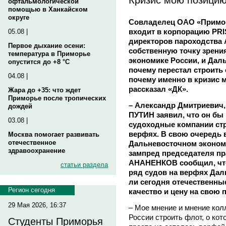
офтальмологической
помощью в Ханкайском
округе
Совладелец ОАО «Примор
входит в корпорацию PRI
05.08 |
директоров пароходства
Первое дыхание осени:
собственную точку зрени
температура в Приморье
экономике России, и Даль
опустится до +8 °C
почему перестал строить
04.08 |
почему именно в кризис м
рассказал «ДК».
Жара до +35: что ждет
Приморье после тропических
– Александр Дмитриевич,
дождей
ПУТИН заявил, что он бы 
03.08 |
судоходные компании стр
верфях. В свою очередь 
Москва помогает развивать
отечественное
Дальневосточном эконом
здравоохранение
зампред председателя п
АНАНЕНКОВ сообщил, что
статьи раздела
ряд судов на верфях Даль
ли сегодня отечественн
Регион сегодня
качество и цену на свою
29 Мая 2026, 16:37
– Мое мнение и мнение кол
России строить флот, о кот
Студенты Приморья