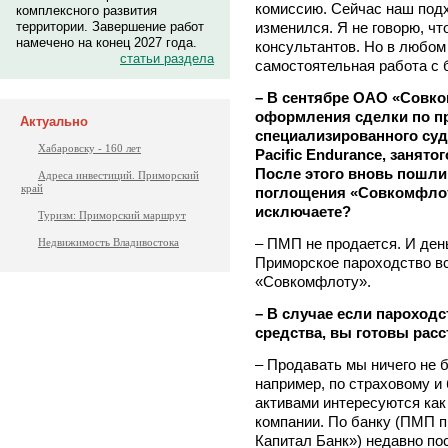
комиссию. Сейчас наш подх
комплексного развития
изменился. Я не говорю, чт
территории. Завершение работ
намечено на конец 2027 года.
консультантов. Но в любом
статьи раздела
самостоятельная работа с 
– В сентябре ОАО «Совк
оформления сделки по п
Актуально
специализированного су
Хабаровску - 160 лет
Pacific Endurance, занято
После этого вновь пошли
Адреса инвестиций. Приморский
край
поглощения «Совкомфлот
исключаете?
Туризм: Приморский маршрут
– ПМП не продается. И день
Недвижимость Владивостока
Приморское пароходство вс
«Совкомфлоту».
– В случае если пароход
средства, вы готовы рас
– Продавать мы ничего не 
например, по страховому и
активами интересуются как
компании. По банку (ПМП 
Капитал Банк») недавно по