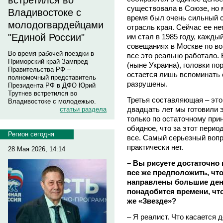
встретился во
существовала в Союзе, но 
Владивостоке с
время был очень сильный с
молодогвардейцами
отрасль края. Сейчас ее н
"Единой России"
им стал в 1985 году, кажды
совещаниях в Москве по в
Во время рабочей поездки в
все это реально работало.
Приморский край Зампред
(ныне Украина), головки по
Правительства РФ –
остается лишь вспоминать 
полномочный представитель
разрушены.
Президента РФ в ДФО Юрий
Трутнев встретился во
Третья составляющая – это
Владивостоке с молодежью.
двадцать лет мы готовили 
статьи раздела
только по остаточному при
обидное, что за этот перио
Регион сегодня
все. Самый серьезный вопро
практически нет.
28 Мая 2026, 14:14
– Вы рисуете достаточно
все же предположить, что
направлены большие день
понадобится времени, чт
же «Звезде»?
– Я реалист. Что касается д