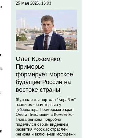
25 Мая 2026, 13:03
е
я
Олег Кожемяко:
Приморье
ии
формирует морское
будущее России на
востоке страны
е
Журналисты портала "Корабел"
взяли емкое интервью у
губернатора Приморского края
Олега Николаевича Кожемяко
Глава региона подробно
поделился своим видением
развития морских отраслей
ти
региона и включении молодежи