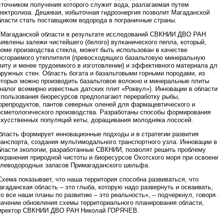
сточником получения которого служит вода, разлагаемая путем
лектролиза. Дешевая, избыточная гидроэнергия позволит Магаданской
бласти стать поставщиком водорода в пограничные страны.
 Магаданской области в результате исследований СВКНИИ ДВО РАН
ыявлены залежи чистейшего (белого) вулканического пепла, который,
роме производства стекла, может быть использован в качестве
есгораемого утеплителя (превосходящего базальтовую минеральную
литу и менее трудоемкого в изготовлении) и эффективного материала дл
аружных стен. Область богата и базальтовыми горными породами, из
оторых можно производить базальтовое волокно и минеральные плиты
аналог всемирно известных датских плит «Роквул»). Инновации в области
спользования биоресурсов предполагают переработку рыбы,
орепродуктов, пантов северных оленей для фармацевтического и
осметологического производства. Разработаны способы формирования
скусственных популяций кеты, доращивания молодняка лососей.
бласть формирует инновационные подходы и в стратегии развития
ранспорта, создания мультимодального транспортного узла. Инновации в
бласти экологии, разработанные СВКНИИ, позволят решить проблему
охранения природной чистоты и биоресурсов Охотского моря при освоен
глеводородных запасов Примагаданского шельфа.
Схема показывает, что наша территория способна развиваться, что
агаданская область – это глыба, которую надо развернуть и осваивать,
то все наши планы по развитию – это реальность», – подчеркнул, говоря 
начении обновления схемы территориального планирования области,
иректор СВКНИИ ДВО РАН Николай ГОРЯЧЕВ.