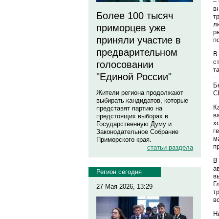
–
в
Более 100 тысяч
т
л
приморцев уже
р
приняли участие в
п
предварительном
В
с
голосовании
т
"Единой России"
–
Б
Жители региона продолжают
С
выбирать кандидатов, которые
К
представят партию на
в
предстоящих выборах в
х
Государственную Думу и
г
Законодательное Собрание
м
Приморского края.
п
статьи раздела
В
а
Регион сегодня
в
Г
27 Мая 2026, 13:29
т
в
Н