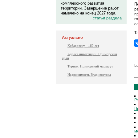
комплексного развития
П
территории. Завершение работ
р
намечено на конец 2027 года.
п
статьи раздела
г
с
Те
Актуально
Хабаровску - 160 лет
Адреса инвестиций. Приморский
край
Lo
Туризм: Приморский маршрут
Недвижимость Владивостока
Р
П
м