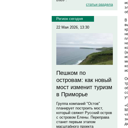
и
статьи раздела
э
о
Регион сегодня
В
в
22 Мая 2026, 13:30
к
н
п
н
к
(
и
м
к
и
Пешком по
О
островам: как новый
т
мост изменит туризм
о
с
в Приморье
у
Группа компаний "Остов"
«
планирует построить мост,
М
который свяжет Русский остров
ч
с островом Елены. Переправа
з
станет первым этапом
д
масштабного проекта