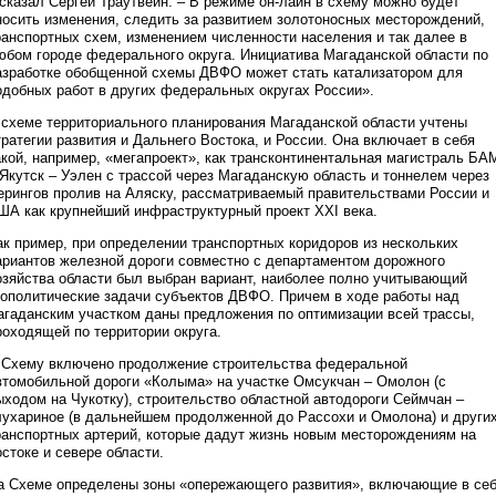
 сказал Сергей Траутвейн. – В режиме он-лайн в схему можно будет
носить изменения, следить за развитием золотоносных месторождений,
ранспортных схем, изменением численности населения и так далее в
юбом городе федерального округа. Инициатива Магаданской области по
азработке обобщенной схемы ДВФО может стать катализатором для
одобных работ в других федеральных округах России».
 схеме территориального планирования Магаданской области учтены
тратегии развития и Дальнего Востока, и России. Она включает в себя
акой, например, «мегапроект», как трансконтинентальная магистраль БА
 Якутск – Уэлен с трассой через Магаданскую область и тоннелем через
ерингов пролив на Аляску, рассматриваемый правительствами России и
ША как крупнейший инфраструктурный проект XXI века.
ак пример, при определении транспортных коридоров из нескольких
ариантов железной дороги совместно с департаментом дорожного
озяйства области был выбран вариант, наиболее полно учитывающий
еополитические задачи субъектов ДВФО. Причем в ходе работы над
агаданским участком даны предложения по оптимизации всей трассы,
роходящей по территории округа.
 Схему включено продолжение строительства федеральной
втомобильной дороги «Колыма» на участке Омсукчан – Омолон (с
ыходом на Чукотку), строительство областной автодороги Сеймчан –
лухариное (в дальнейшем продолженной до Рассохи и Омолона) и други
ранспортных артерий, которые дадут жизнь новым месторождениям на
остоке и севере области.
а Схеме определены зоны «опережающего развития», включающие в се