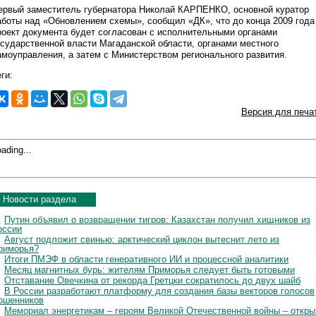
ервый заместитель губернатора Николай КАРПЕНКО, основной куратор
аботы над «Обновлением схемы», сообщил «ДК», что до конца 2009 года
роект документа будет согласован с исполнительными органами
осударственной власти Магаданской области, органами местного
амоуправления, а затем с Министерством регионального развития.
ги:
Версия для печа
ading...
Новости раздела
Путин объявил о возвращении тигров: Казахстан получил хищников из
оссии
Август подложит свинью: арктический циклон вытеснит лето из
риморья?
Итоги ПМЭФ в области генеративного ИИ и процессной аналитики
Месяц магнитных бурь: жителям Приморья следует быть готовыми
Отставание Овечкина от рекорда Гретцки сократилось до двух шайб
В России разработают платформу для создания базы векторов голосов
ошенников
Мемориал энергетикам – героям Великой Отечественной войны – откры