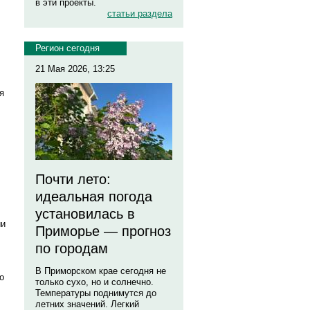
в эти проекты.
статьи раздела
Регион сегодня
21 Мая 2026, 13:25
я
Почти лето:
идеальная погода
установилась в
ии
Приморье — прогноз
по городам
В Приморском крае сегодня не
о
только сухо, но и солнечно.
Температуры поднимутся до
летних значений. Легкий