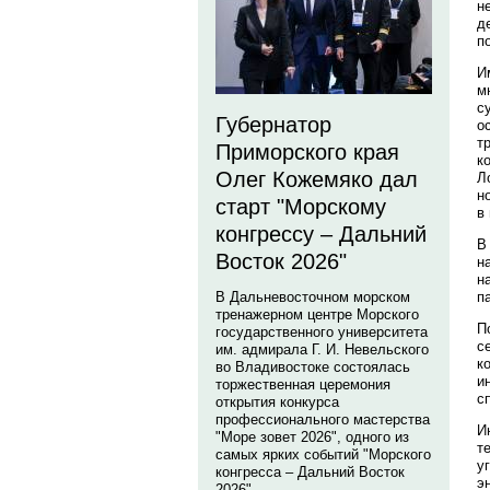
н
д
п
И
м
с
Губернатор
о
т
Приморского края
к
Олег Кожемяко дал
Л
н
старт "Морскому
в
конгрессу – Дальний
В
Восток 2026"
н
н
п
В Дальневосточном морском
тренажерном центре Морского
П
государственного университета
с
им. адмирала Г. И. Невельского
к
во Владивостоке состоялась
и
торжественная церемония
с
открытия конкурса
профессионального мастерства
И
"Море зовет 2026", одного из
т
самых ярких событий "Морского
у
конгресса – Дальний Восток
э
2026".