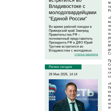
встретился во
б
Владивостоке с
т
Р
молодогвардейцами
«
"Единой России"
в
э
Во время рабочей поездки в
п
Приморский край Зампред
п
Правительства РФ –
р
полномочный представитель
э
Президента РФ в ДФО Юрий
М
Трутнев встретился во
д
Владивостоке с молодежью.
С
статьи раздела
П
С
Регион сегодня
с
с
28 Мая 2026, 14:14
с
«
П
к
в
а
н
о