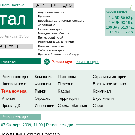
ьнего Востока
АТР
РФ
ДФО
Курсы валют
Амурская область
Бурятия
1 USD
80.93 р.
Еврейская автономная область
1 EUR
93.19 р.
Забайкалье
100 JPY
51.37 р.
Камчатский край
10 CNY
11.97 р.
Магаданская область
06 Августа, 23:55
|
Приморский край
Республика Саха (Якутия)
А
|
RSS
|
Сахалинская область
Хабаровский край
Чукотский автономный округ
главная
Рекомендует:
Регион сегодня
Регион сегодня
Компании
Партнеры
Страницы истории
Часовой пояс
Финансы
Персона
Восточное кольцо
Тема номера
Рынки
Кадры
Криминал
Мнение
Отрасль
Территория
Вкус жизни
Проект ДК
Инновации
Среда обитания
Спорт
Регион сегодня
07 Октября 2009, 11:00 |
Регион сегодня
 Колымы своя Схема