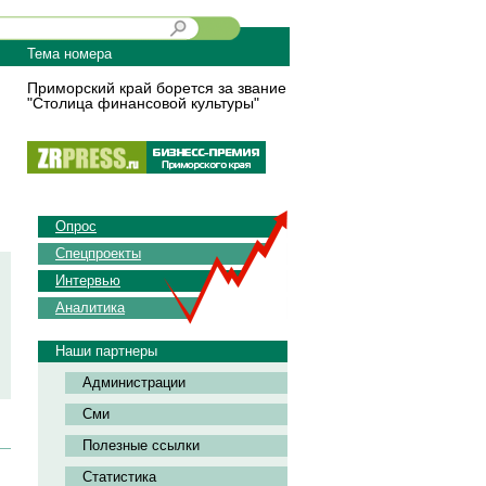
Тема номера
Приморский край борется за звание
"Столица финансовой культуры"
Опрос
Спецпроекты
Интервью
Аналитика
Наши партнеры
Администрации
Сми
Полезные ссылки
Статистика