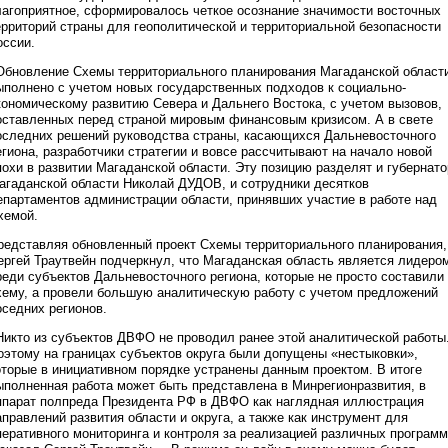
лагоприятное, сформировалось четкое осознание значимости восточных
ерриторий страны для геополитической и территориальной безопасности
оссии.
Обновление Схемы территориального планирования Магаданской област
ыполнено с учетом новых государственных подходов к социально-
кономическому развитию Севера и Дальнего Востока, с учетом вызовов,
оставленных перед страной мировым финансовым кризисом. А в свете
оследних решений руководства страны, касающихся Дальневосточного
егиона, разработчики стратегии и вовсе рассчитывают на начало новой
похи в развитии Магаданской области. Эту позицию разделят и губернато
агаданской области Николай ДУДОВ, и сотрудники десятков
епартаментов администрации области, принявших участие в работе над
хемой.
редставляя обновленный проект Схемы территориального планирования,
ергей Траутвейн подчеркнул, что Магаданская область является лидеро
реди субъектов Дальневосточного региона, которые не просто составили
хему, а провели большую аналитическую работу с учетом предложений
оседних регионов.
Никто из субъектов ДВФО не проводил ранее этой аналитической работы
оэтому на границах субъектов округа были допущены «нестыковки»,
оторые в инициативном порядке устранены данным проектом. В итоге
ыполненная работа может быть представлена в Минрегионразвития, в
ппарат полпреда Президента РФ в ДВФО как наглядная иллюстрация
аправлений развития области и округа, а также как инструмент для
перативного мониторинга и контроля за реализацией различных программ