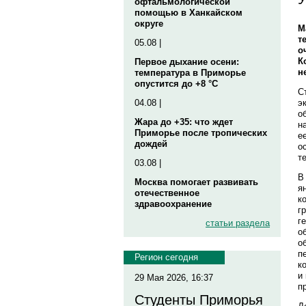
офтальмологической
помощью в Ханкайском
округе
М
т
05.08 |
о
К
Первое дыхание осени:
н
температура в Приморье
опустится до +8 °C
С
э
04.08 |
о
Жара до +35: что ждет
н
Приморье после тропических
е
дождей
о
т
03.08 |
В
Москва помогает развивать
я
отечественное
к
здравоохранение
г
г
статьи раздела
о
о
п
Регион сегодня
к
и
29 Мая 2026, 16:37
п
Студенты Приморья