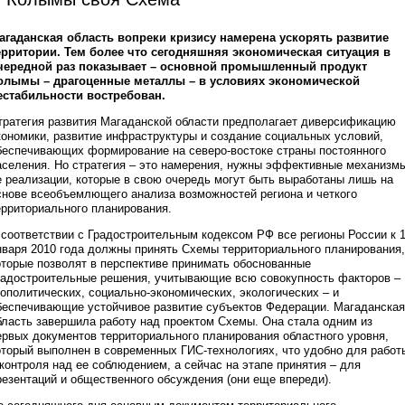
агаданская область вопреки кризису намерена ускорять развитие
ерритории. Тем более что сегодняшняя экономическая ситуация в
чередной раз показывает – основной промышленный продукт
олымы – драгоценные металлы – в условиях экономической
естабильности востребован.
тратегия развития Магаданской области предполагает диверсификацию
кономики, развитие инфраструктуры и создание социальных условий,
беспечивающих формирование на северо-востоке страны постоянного
аселения. Но стратегия – это намерения, нужны эффективные механизм
е реализации, которые в свою очередь могут быть выработаны лишь на
снове всеобъемлющего анализа возможностей региона и четкого
ерриториального планирования.
 соответствии с Градостроительным кодексом РФ все регионы России к 
нваря 2010 года должны принять Схемы территориального планирования,
оторые позволят в перспективе принимать обоснованные
радостроительные решения, учитывающие всю совокупность факторов –
еополитических, социально-экономических, экологических – и
беспечивающие устойчивое развитие субъектов Федерации. Магаданская
бласть завершила работу над проектом Схемы. Она стала одним из
ервых документов территориального планирования областного уровня,
оторый выполнен в современных ГИС-технологиях, что удобно для работ
 контроля над ее соблюдением, а сейчас на этапе принятия – для
резентаций и общественного обсуждения (они еще впереди).