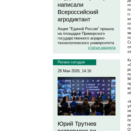
Д
написали
п
п
Всероссийский
г
агродиктант
к
п
п
Акция "Единой России" прошла
м
на площадке Приморского
п
государственного аграрно-
С
технологического университета
о
статьи раздела
о
К
Регион сегодня
«
р
28 Мая 2026, 14:16
п
М
п
в
о
«
у
н
р
п
Юрий Трутнев
п
О