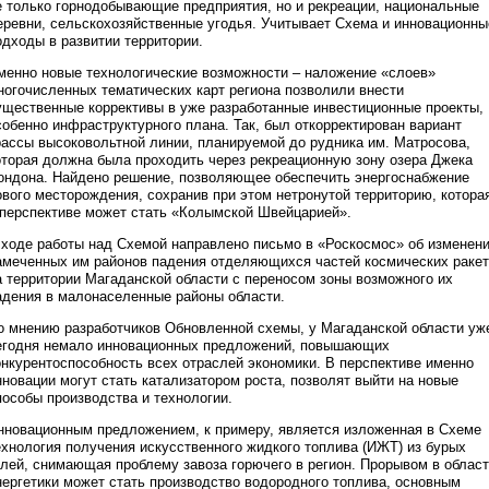
е только горнодобывающие предприятия, но и рекреации, национальные
еревни, сельскохозяйственные угодья. Учитывает Схема и инновационны
одходы в развитии территории.
менно новые технологические возможности – наложение «слоев»
ногочисленных тематических карт региона позволили внести
ущественные коррективы в уже разработанные инвестиционные проекты,
собенно инфраструктурного плана. Так, был откорректирован вариант
рассы высоковольтной линии, планируемой до рудника им. Матросова,
оторая должна была проходить через рекреационную зону озера Джека
ондона. Найдено решение, позволяющее обеспечить энергоснабжение
ового месторождения, сохранив при этом нетронутой территорию, котора
 перспективе может стать «Колымской Швейцарией».
 ходе работы над Схемой направлено письмо в «Роскосмос» об изменен
амеченных им районов падения отделяющихся частей космических ракет
а территории Магаданской области с переносом зоны возможного их
адения в малонаселенные районы области.
о мнению разработчиков Обновленной схемы, у Магаданской области уж
егодня немало инновационных предложений, повышающих
онкурентоспособность всех отраслей экономики. В перспективе именно
нновации могут стать катализатором роста, позволят выйти на новые
пособы производства и технологии.
нновационным предложением, к примеру, является изложенная в Схеме
ехнология получения искусственного жидкого топлива (ИЖТ) из бурых
глей, снимающая проблему завоза горючего в регион. Прорывом в облас
нергетики может стать производство водородного топлива, основным