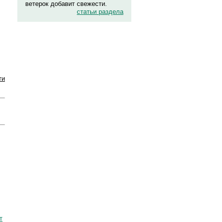
ветерок добавит свежести.
статьи раздела
ти
т