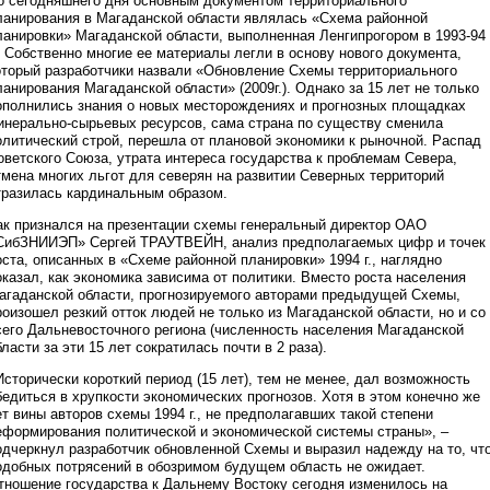
о сегодняшнего дня основным документом территориального
ланирования в Магаданской области являлась «Схема районной
ланировки» Магаданской области, выполненная Ленгипрогором в 1993-94
г. Собственно многие ее материалы легли в основу нового документа,
оторый разработчики назвали «Обновление Схемы территориального
ланирования Магаданской области» (2009г.). Однако за 15 лет не только
ополнились знания о новых месторождениях и прогнозных площадках
инерально-сырьевых ресурсов, сама страна по существу сменила
олитический строй, перешла от плановой экономики к рыночной. Распад
оветского Союза, утрата интереса государства к проблемам Севера,
тмена многих льгот для северян на развитии Северных территорий
тразилась кардинальным образом.
ак признался на презентации схемы генеральный директор ОАО
СибЗНИИЭП» Сергей ТРАУТВЕЙН, анализ предполагаемых цифр и точек
оста, описанных в «Схеме районной планировки» 1994 г., наглядно
оказал, как экономика зависима от политики. Вместо роста населения
агаданской области, прогнозируемого авторами предыдущей Схемы,
роизошел резкий отток людей не только из Магаданской области, но и со
сего Дальневосточного региона (численность населения Магаданской
бласти за эти 15 лет сократилась почти в 2 раза).
Исторически короткий период (15 лет), тем не менее, дал возможность
бедиться в хрупкости экономических прогнозов. Хотя в этом конечно же
ет вины авторов схемы 1994 г., не предполагавших такой степени
еформирования политической и экономической системы страны», –
одчеркнул разработчик обновленной Схемы и выразил надежду на то, чт
одобных потрясений в обозримом будущем область не ожидает.
тношение государства к Дальнему Востоку сегодня изменилось на