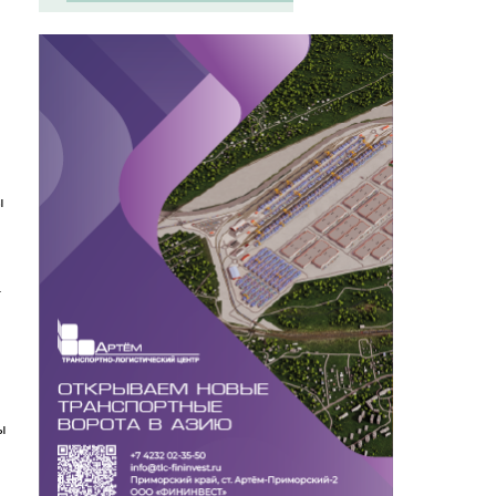
ы
1
ы