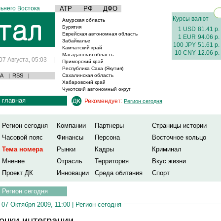
ьнего Востока
АТР
РФ
ДФО
Курсы валют
Амурская область
Бурятия
1 USD
81.41 р.
Еврейская автономная область
1 EUR
94.06 р.
Забайкалье
100 JPY
51.61 р.
Камчатский край
10 CNY
12.06 р.
Магаданская область
07 Августа, 05:03
|
Приморский край
Республика Саха (Якутия)
А
|
RSS
|
Сахалинская область
Хабаровский край
Чукотский автономный округ
главная
Рекомендует:
Регион сегодня
Регион сегодня
Компании
Партнеры
Страницы истории
Часовой пояс
Финансы
Персона
Восточное кольцо
Тема номера
Рынки
Кадры
Криминал
Мнение
Отрасль
Территория
Вкус жизни
Проект ДК
Инновации
Среда обитания
Спорт
Регион сегодня
07 Октября 2009, 11:00 |
Регион сегодня
очки интеграции