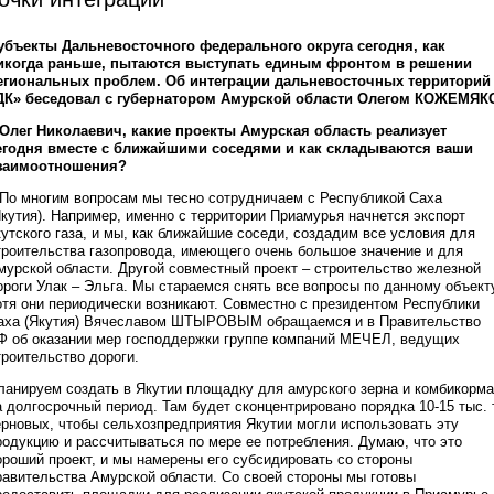
убъекты Дальневосточного федерального округа сегодня, как
икогда раньше, пытаются выступать единым фронтом в решении
егиональных проблем. Об интеграции дальневосточных территорий
ДК» беседовал с губернатором Амурской области Олегом КОЖЕМЯК
 Олег Николаевич, какие проекты Амурская область реализует
егодня вместе с ближайшими соседями и как складываются ваши
заимоотношения?
 По многим вопросам мы тесно сотрудничаем с Республикой Саха
Якутия). Например, именно с территории Приамурья начнется экспорт
кутского газа, и мы, как ближайшие соседи, создадим все условия для
троительства газопровода, имеющего очень большое значение и для
мурской области. Другой совместный проект – строительство железной
ороги Улак – Эльга. Мы стараемся снять все вопросы по данному объект
отя они периодически возникают. Совместно с президентом Республики
аха (Якутия) Вячеславом ШТЫРОВЫМ обращаемся и в Правительство
Ф об оказании мер господдержки группе компаний МЕЧЕЛ, ведущих
троительство дороги.
ланируем создать в Якутии площадку для амурского зерна и комбикорма
а долгосрочный период. Там будет сконцентрировано порядка 10-15 тыс. 
ерновых, чтобы сельхозпредприятия Якутии могли использовать эту
родукцию и рассчитываться по мере ее потребления. Думаю, что это
ороший проект, и мы намерены его субсидировать со стороны
равительства Амурской области. Со своей стороны мы готовы