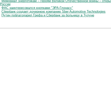
Мемориал энергетикам – героям Великой Отечественной войны – откры
 России
ФАС заинтересовался кнопками "ЭРА-Глонасс"
Сбербанк создает дочернюю компанию Sber Automotive Technologies
Путин поблагодарил Грефа и Сбербанк за больницу в Тулуне