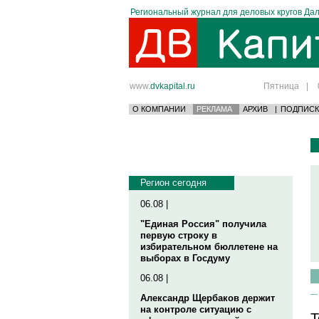
Региональный журнал для деловых кругов Дал
www.
dvkapital.ru
Пятница
|
О КОМПАНИИ
РЕКЛАМА
АРХИВ
|
ПОДПИСК
Регион сегодня
06.08 |
"Единая Россия" получила
первую строку в
избирательном бюллетене на
выборах в Госдуму
06.08 |
Александр Щербаков держит
на контроле ситуацию с
Т