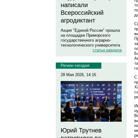
п
написали
т
п
Всероссийский
д
агродиктант
С
п
Акция "Единой России" прошла
в
на площадке Приморского
П
государственного аграрно-
з
технологического университета
п
статьи раздела
Б
А
т
Регион сегодня
г
28 Мая 2026, 14:16
С
п
Х
с
р
И
н
В
в
н
Юрий Трутнев
м
р