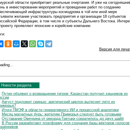
мурской области приобретает реальные очертания. И уже на сегодняшни
ень в инвестировании мероприятий и проведении работ по созданию
беспечивающей инфраструктуры космодрома в той или иной мере
зъявили желание участвовать предприятия и организации 18 субъектов
оссийской Федерации, в том числе и субъекты Дальнего Востока. Интере
 проекту проявляют японские и корейские компании.
ги:
Версия для печа
ading...
Новости раздела
Путин объявил о возвращении тигров: Казахстан получил хищников из
оссии
Август подложит свинью: арктический циклон вытеснит лето из
риморья?
Итоги ПМЭФ в области генеративного ИИ и процессной аналитики
Месяц магнитных бурь: жителям Приморья следует быть готовыми
Отставание Овечкина от рекорда Гретцки сократилось до двух шайб
В России разработают платформу для создания базы векторов голосов
ошенников