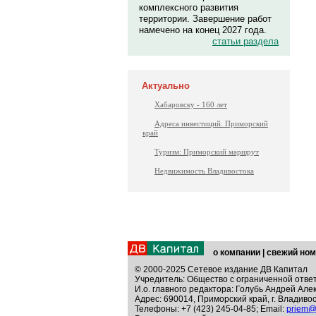
комплексного развития
территории. Завершение работ
намечено на конец 2027 года.
статьи раздела
Актуально
Хабаровску - 160 лет
Адреса инвестиций. Приморский
край
Туризм: Приморский маршрут
Недвижимость Владивостока
о компании
|
свежий ном
© 2000-2025 Сетевое издание ДВ Капитал
Учредитель: Общество с ограниченной отве
И.о. главного редактора: Голубь Андрей Але
Адрес: 690014, Приморский край, г. Владивос
Телефоны: +7 (423) 245-04-85; Email:
priem@