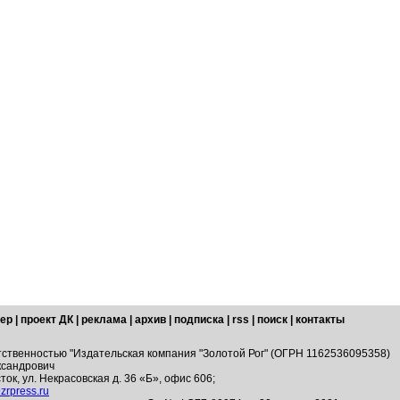
ер
|
проект ДК
|
реклама
|
архив
|
подписка
|
rss
|
поиск
|
контакты
тственностью "Издательская компания "Золотой Рог" (ОГРН 1162536095358)
ксандрович
ток, ул. Некрасовская д. 36 «Б», офис 606;
zrpress.ru