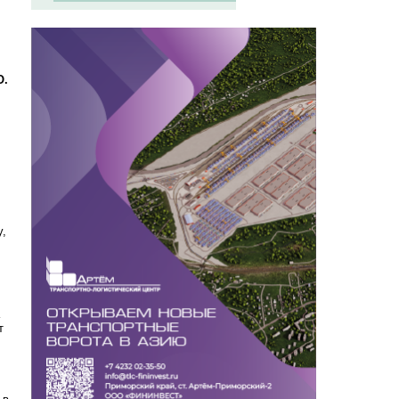
О.
у,
т