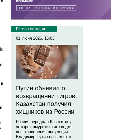
 в
Регион сегодня
01 Июня 2026, 15:03
йс
,
ты
 в
Путин объявил о
возвращении тигров:
Казахстан получил
 и
хищников из России
Россия передала Казахстану
и
четырех амурских тигров для
а
восстановления популяции.
Владимир Путин назвал этот