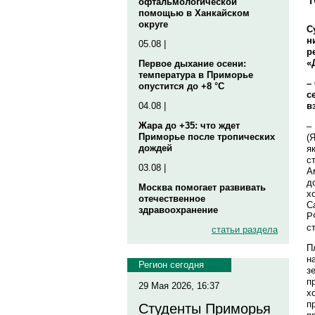
офтальмологической
помощью в Ханкайском
округе
С
н
05.08 |
р
«
Первое дыхание осени:
температура в Приморье
–
опустится до +8 °C
с
в
04.08 |
Жара до +35: что ждет
–
Приморье после тропических
(
дождей
я
с
03.08 |
А
д
Москва помогает развивать
х
отечественное
С
здравоохранение
Р
с
статьи раздела
П
н
Регион сегодня
з
п
29 Мая 2026, 16:37
х
п
Студенты Приморья