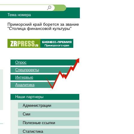
Тема номера
Приморский край борется за звание
"Столица финансовой культуры"
Опрос
Спецпроекты
Интервью
Аналитика
Наши партнеры
Администрации
Сми
Полезные ссылки
Статистика