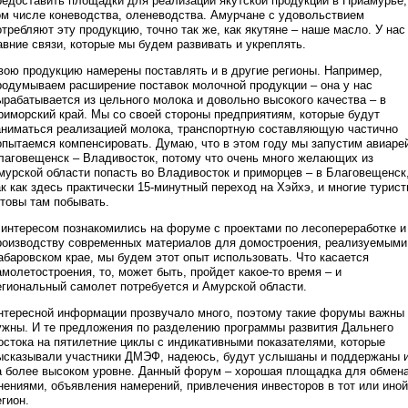
редоставить площадки для реализации якутской продукции в Приамурье,
ом числе коневодства, оленеводства. Амурчане с удовольствием
отребляют эту продукцию, точно так же, как якутяне – наше масло. У нас
авние связи, которые мы будем развивать и укреплять.
вою продукцию намерены поставлять и в другие регионы. Например,
родумываем расширение поставок молочной продукции – она у нас
ырабатывается из цельного молока и довольно высокого качества – в
риморский край. Мы со своей стороны предприятиям, которые будут
аниматься реализацией молока, транспортную составляющую частично
опытаемся компенсировать. Думаю, что в этом году мы запустим авиаре
лаговещенск – Владивосток, потому что очень много желающих из
мурской области попасть во Владивосток и приморцев – в Благовещенск
ак как здесь практически 15-минутный переход на Хэйхэ, и многие турис
отовы там побывать.
 интересом познакомились на форуме с проектами по лесопереработке и
роизводству современных материалов для домостроения, реализуемыми
абаровском крае, мы будем этот опыт использовать. Что касается
амолетостроения, то, может быть, пройдет какое-то время – и
егиональный самолет потребуется и Амурской области.
нтересной информации прозвучало много, поэтому такие форумы важны
ужны. И те предложения по разделению программы развития Дальнего
остока на пятилетние циклы с индикативными показателями, которые
ысказывали участники ДМЭФ, надеюсь, будут услышаны и поддержаны 
а более высоком уровне. Данный форум – хорошая площадка для обмен
нениями, объявления намерений, привлечения инвесторов в тот или иной
егион.