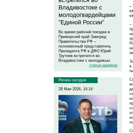
встретился во
–
Владивостоке с
с
молодогвардейцами
с
"Единой России"
–
п
Во время рабочей поездки в
н
Приморский край Зампред
п
Правительства РФ –
Р
полномочный представитель
н
Президента РФ в ДФО Юрий
о
Трутнев встретился во
Владивостоке с молодежью.
З
статьи раздела
в
п
С
Регион сегодня
и
д
28 Мая 2026, 14:14
г
к
п
с
х
к
п
С