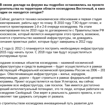
 В своем докладе на форуме вы подробно остановились на проекте
троительства на территории области космодрома Восточный, в како
тадии он находится сегодня?
 Сейчас делается технико-экономическое обоснование и первая стадия
роектирования, работы идут по плану. В 2010 году ТЭО будет готово, и
ачнется проектирование 1-й и 2-й очереди космодрома. На этапе
роектирования после 2010 года по договоренности с Правительством РФ
оскосмосом, который является инициатором этого проекта, возможно,
ачнется строительство наземной инфраструктуры, не дожидаясь
кончания проектных работ, которые будут завершены в 2012 году.
а 2 года (с 2012 г.) планируется построить необходимую инфраструктуру 
 2015 году начать пуски. С 2018 года там будут осуществляться
илотируемые пуски.
оздание основных объектов космодрома – наземной космической
нфраструктуры и средств выведения – будет осуществляться в рамках
ействующей «Федеральной космической программы России на 2006 – 20
оды». Обеспечивающая инфраструктура – жилье, аэродром,
оммуникации, дороги – будет строиться в рамках федеральной целевой
рограммы. Проект осуществляется на базе Углегорска, мы сейчас
охраняем всю инфраструктуру, сам поселок. Там имеется достаточно
ороший интеллектуальный потенциал, это те люди, которые работали на
осмодроме Свободный. Они верят в реальность данного проекта, и это
озволяет там удержать ситуацию от развала.
о строительством космодрома инновационный путь развития для