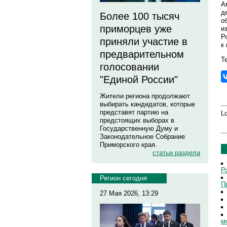
А
д
Более 100 тысяч
о
приморцев уже
и
Р
приняли участие в
к
предварительном
Те
голосовании
"Единой России"
Жители региона продолжают
выбирать кандидатов, которые
представят партию на
Lo
предстоящих выборах в
Государственную Думу и
Законодательное Собрание
Приморского края.
статьи раздела
Р
Регион сегодня
П
27 Мая 2026, 13:29
м