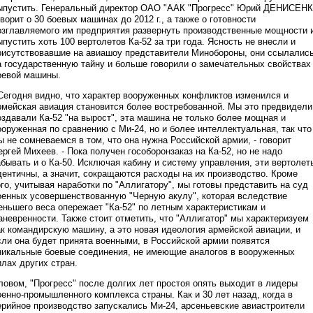
ыпустить. Генеральный директор ОАО "ААК "Прогресс" Юрий ДЕНИСЕН
оворит о 30 боевых машинах до 2012 г., а также о готовности
озглавляемого им предприятия развернуть производственные мощности 
ыпустить хоть 100 вертолетов Ка-52 за три года. Ясность не внесли и
рисутствовавшие на авиашоу представители Минобороны, они ссылалис
а государственную тайну и больше говорили о замечательных свойствах
оевой машины.
 Сегодня видно, что характер вооруженных конфликтов изменился и
рмейская авиация становится более востребованной. Мы это предвидели
оздавали Ка-52 "на вырост", эта машина не только более мощная и
ооруженная по сравнению с Ми-24, но и более интеллектуальная, так что
ы не сомневаемся в том, что она нужна Российской армии, - говорит
ергей Михеев. - Пока получен гособоронзаказ на Ка-52, но не надо
абывать и о Ка-50. Исключая кабину и систему управления, эти вертолет
дентичны, а значит, сокращаются расходы на их производство. Кроме
ого, учитывая наработки по "Аллигатору", мы готовы представить на суд
оенных усовершенствованную "Черную акулу", которая вследствие
еньшего веса опережает "Ка-52" по летным характеристикам и
аневренности. Также стоит отметить, что "Аллигатор" мы характеризуем
ак командирскую машину, а это новая идеология армейской авиации, и
сли она будет принята военными, в Российской армии появятся
никальные боевые соединения, не имеющие аналогов в вооруженных
илах других стран.
ловом, "Прогресс" после долгих лет простоя опять выходит в лидеры
оенно-промышленного комплекса страны. Как и 30 лет назад, когда в
ерийное производство запускались Ми-24, арсеньевские авиастроители