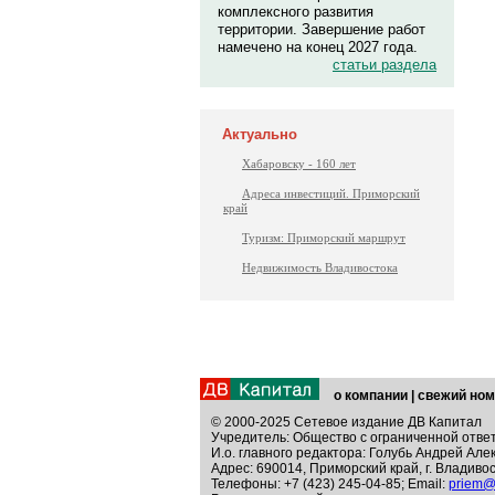
комплексного развития
территории. Завершение работ
намечено на конец 2027 года.
статьи раздела
Актуально
Хабаровску - 160 лет
Адреса инвестиций. Приморский
край
Туризм: Приморский маршрут
Недвижимость Владивостока
о компании
|
свежий ном
© 2000-2025 Сетевое издание ДВ Капитал
Учредитель: Общество с ограниченной отве
И.о. главного редактора: Голубь Андрей Але
Адрес: 690014, Приморский край, г. Владивос
Телефоны: +7 (423) 245-04-85; Email:
priem@