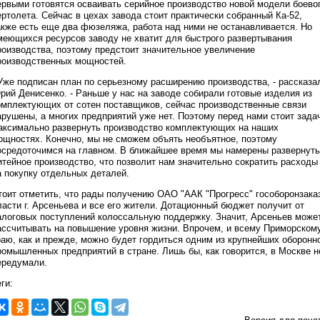
ервыми готовятся осваивать серийное производство новой модели боево
ертолета. Сейчас в цехах завода стоит практически собранный Ка-52,
акже есть еще два фюзеляжа, работа над ними не останавливается. Но
меющихся ресурсов заводу не хватит для быстрого развертывания
роизводства, поэтому предстоит значительное увеличение
роизводственных мощностей.
 Уже подписан план по серьезному расширению производства, - рассказа
рий Денисенко. - Раньше у нас на заводе собирали готовые изделия из
омплектующих от сотен поставщиков, сейчас производственные связи
арушены, а многих предприятий уже нет. Поэтому перед нами стоит зада
аксимально развернуть производство комплектующих на наших
ощностях. Конечно, мы не сможем объять необъятное, поэтому
осредоточимся на главном. В ближайшее время мы намерены развернуть
итейное производство, что позволит нам значительно сократить расходы
а покупку отдельных деталей.
тоит отметить, что рады получению ОАО "ААК "Прогресс" гособоронзака
ласти г. Арсеньева и все его жители. Дотационный бюджет получит от
алоговых поступлений колоссальную поддержку. Значит, Арсеньев може
ассчитывать на повышение уровня жизни. Впрочем, и всему Приморском
раю, как и прежде, можно будет гордиться одним из крупнейших оборонн
ромышленных предприятий в стране. Лишь бы, как говорится, в Москве н
ередумали.
ги: