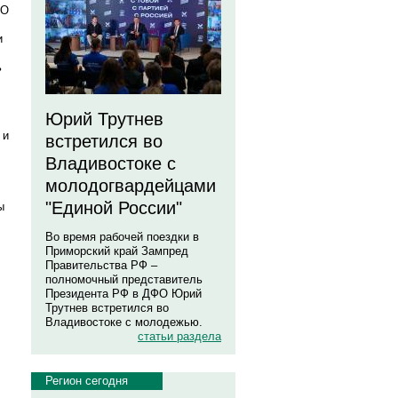
КО
и
ь
Юрий Трутнев
 и
встретился во
Владивостоке с
молодогвардейцами
"Единой России"
ы
Во время рабочей поездки в
Приморский край Зампред
Правительства РФ –
полномочный представитель
Президента РФ в ДФО Юрий
Трутнев встретился во
Владивостоке с молодежью.
статьи раздела
Регион сегодня