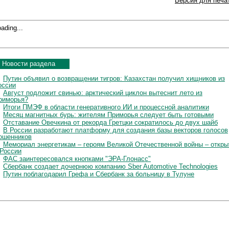
Версия для печа
ading...
Новости раздела
Путин объявил о возвращении тигров: Казахстан получил хищников из
оссии
Август подложит свинью: арктический циклон вытеснит лето из
риморья?
Итоги ПМЭФ в области генеративного ИИ и процессной аналитики
Месяц магнитных бурь: жителям Приморья следует быть готовыми
Отставание Овечкина от рекорда Гретцки сократилось до двух шайб
В России разработают платформу для создания базы векторов голосов
ошенников
Мемориал энергетикам – героям Великой Отечественной войны – откры
 России
ФАС заинтересовался кнопками "ЭРА-Глонасс"
Сбербанк создает дочернюю компанию Sber Automotive Technologies
Путин поблагодарил Грефа и Сбербанк за больницу в Тулуне