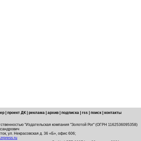
ер
|
проект ДК
|
реклама
|
архив
|
подписка
|
rss
|
поиск
|
контакты
тственностью "Издательская компания "Золотой Рог" (ОГРН 1162536095358)
ксандрович
ток, ул. Некрасовская д. 36 «Б», офис 606;
zrpress.ru