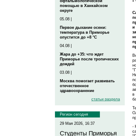
офтальмологической
помощью в Ханкайском
округе
С
п
05.08 |
п
и
Первое дыхание осени:
з
температура в Приморье
н
опустится до +8 °C
п
04.08 |
п
Жара до +35: что ждет
В
Приморье после тропических
р
дождей
н
"
03.08 |
Н
п
Москва помогает развивать
б
отечественное
а
здравоохранение
в
ба
статьи раздела
Т
О
Регион сегодня
п
29 Мая 2026, 16:37
-
с
Студенты Приморья