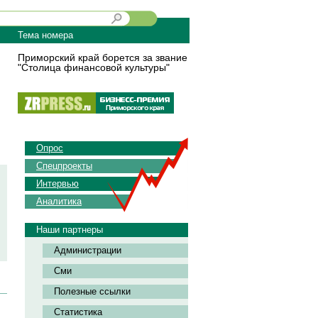
Тема номера
Приморский край борется за звание
"Столица финансовой культуры"
Опрос
Спецпроекты
Интервью
Аналитика
Наши партнеры
Администрации
Сми
Полезные ссылки
Статистика