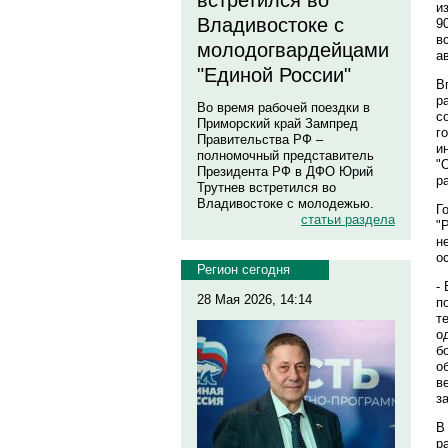
встретился во
и
Владивостоке с
9
в
молодогвардейцами
а
"Единой России"
В
р
Во время рабочей поездки в
с
Приморский край Зампред
г
Правительства РФ –
и
полномочный представитель
"
Президента РФ в ДФО Юрий
р
Трутнев встретился во
Владивостоке с молодежью.
Г
статьи раздела
"
н
о
Регион сегодня
-
28 Мая 2026, 14:14
п
т
о
б
о
в
з
В
р