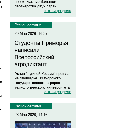
проект частью большого
е
партнерства двух стран.
ах
статьи раздела
Регион сегодня
29 Мая 2026, 16:37
Студенты Приморья
написали
Всероссийский
агродиктант
т
Акция "Единой России" прошла
на площадке Приморского
го
государственного аграрно-
технологического университета
статьи раздела
и
Регион сегодня
х
28 Мая 2026, 14:16