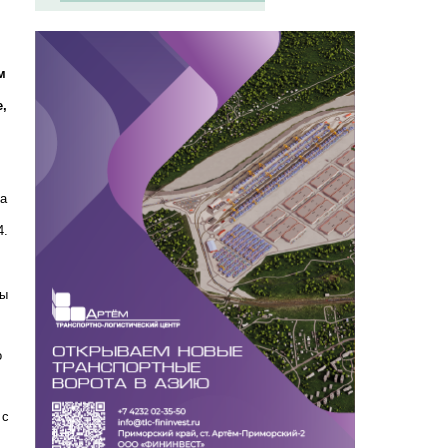
м
е,
та
4.
ны
о
 с