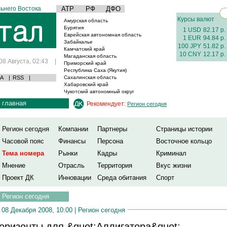
ьнего Востока
АТР
РФ
ДФО
Курсы валют
Амурская область
Бурятия
1 USD
82.17 р.
Еврейская автономная область
1 EUR
94.84 р.
Забайкалье
100 JPY
51.82 р.
Камчатский край
10 CNY
12.17 р.
Магаданская область
08 Августа, 02:43
|
Приморский край
Республика Саха (Якутия)
А
|
RSS
|
Сахалинская область
Хабаровский край
Чукотский автономный округ
главная
Рекомендует:
Регион сегодня
Регион сегодня
Компании
Партнеры
Страницы истории
Часовой пояс
Финансы
Персона
Восточное кольцо
Тема номера
Рынки
Кадры
Криминал
Мнение
Отрасль
Территория
Вкус жизни
Проект ДК
Инновации
Среда обитания
Спорт
Регион сегодня
08 Декабря 2008, 10:00 |
Регион сегодня
оризонты для &quot;Аллигатора&quot;