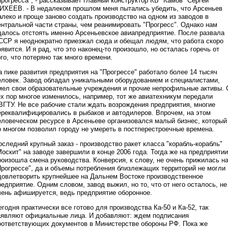
Прогресса", - рассказывает главный конструктор КБ "Камов" Сергей
ИХЕЕВ. - В недалеком прошлом меня пытались убедить, что Арсеньев
алеко и проще заново создать производство на одном из заводов в
ентральной части страны, чем реанимировать "Прогресс". Однако нам
далось отстоять именно Арсеньевское авиапредприятие. После развала
ССР я неоднократно приезжал сюда и обещал людям, что работа скоро
оявится. И я рад, что это наконец-то произошло, но осталась горечь от
ого, что потеряно так много времени.
а пике развития предприятия на "Прогрессе" работало более 14 тысяч
еловек. Завод обладал уникальными оборудованием и специалистами,
мел свои образовательные учреждения и прочие непрофильные активы. 
ех пор многое изменилось, например, тот же авиатехникум передали
ВГТУ. Не все рабочие стали ждать возрождения предприятия, многие
ереквалифицировались в рыбаков и автодилеров. Впрочем, на этом
еловеческом ресурсе в Арсеньеве организовался малый бизнес, который
о многом позволил городу не умереть в постперестроечные времена.
оследний крупный заказ - производство ракет класса "корабль-корабль"
Москит" на заводе завершили в конце 2006 года. Тогда же на предприятии
роизошла смена руководства. Конверсия, к слову, не очень прижилась н
Прогрессе", да и объемы потребления близлежащих территорий не могли
довлетворить крупнейшее на Дальнем Востоке производственное
редприятие. Одним словом, завод выжил, но то, что от него осталось, не
чень афишируется, ведь предприятие оборонное.
егодня практически все готово для производства Ка-50 и Ка-52, так
аявляют официальные лица. И добавляют: ждем подписания
оответствующих документов в Министерстве обороны РФ. Пока же