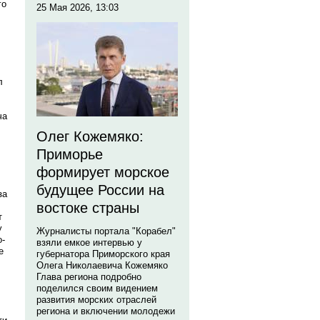
го
25 Мая 2026, 13:03
л
ча
Олег Кожемяко:
Приморье
формирует морское
будущее России на
за
востоке страны
т
у
Журналисты портала "Корабел"
о-
взяли емкое интервью у
е
губернатора Приморского края
Олега Николаевича Кожемяко
Глава региона подробно
поделился своим видением
развития морских отраслей
региона и включении молодежи