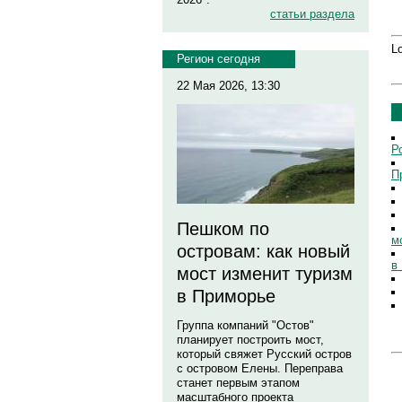
статьи раздела
Lo
Регион сегодня
22 Мая 2026, 13:30
Р
П
Пешком по
м
островам: как новый
в
мост изменит туризм
в Приморье
Группа компаний "Остов"
планирует построить мост,
который свяжет Русский остров
с островом Елены. Переправа
станет первым этапом
масштабного проекта