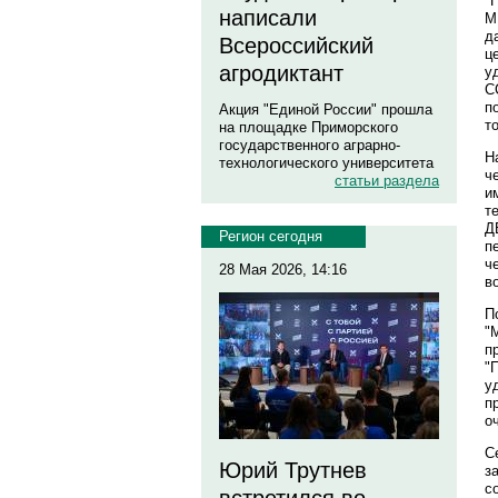
"
написали
М
д
Всероссийский
ц
агродиктант
у
С
п
Акция "Единой России" прошла
т
на площадке Приморского
государственного аграрно-
Н
технологического университета
ч
статьи раздела
и
т
Д
Регион сегодня
п
ч
28 Мая 2026, 14:16
в
П
"
п
"
у
п
о
С
Юрий Трутнев
з
с