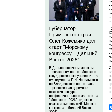
п
в
т
и
п
п
Губернатор
-
Ю
Приморского края
к
Олег Кожемяко дал
н
м
старт "Морскому
м
с
конгрессу – Дальний
л
Восток 2026"
н
С
В Дальневосточном морском
в
тренажерном центре Морского
н
государственного университета
р
им. адмирала Г. И. Невельского
к
во Владивостоке состоялась
п
торжественная церемония
п
открытия конкурса
профессионального мастерства
Те
"Море зовет 2026", одного из
самых ярких событий "Морского
конгресса – Дальний Восток
2026".