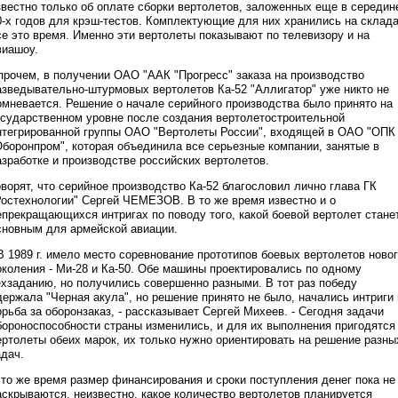
звестно только об оплате сборки вертолетов, заложенных еще в середин
0-х годов для крэш-тестов. Комплектующие для них хранились на склад
се это время. Именно эти вертолеты показывают по телевизору и на
виашоу.
прочем, в получении ОАО "ААК "Прогресс" заказа на производство
азведывательно-штурмовых вертолетов Ка-52 "Аллигатор" уже никто не
омневается. Решение о начале серийного производства было принято на
осударственном уровне после создания вертолетостроительной
нтегрированной группы ОАО "Вертолеты России", входящей в ОАО "ОПК
Оборонпром", которая объединила все серьезные компании, занятые в
азработке и производстве российских вертолетов.
оворят, что серийное производство Ка-52 благословил лично глава ГК
Ростехнологии" Сергей ЧЕМЕЗОВ. В то же время известно и о
епрекращающихся интригах по поводу того, какой боевой вертолет стане
сновным для армейской авиации.
 В 1989 г. имело место соревнование прототипов боевых вертолетов ново
околения - Ми-28 и Ка-50. Обе машины проектировались по одному
ехзаданию, но получились совершенно разными. В тот раз победу
держала "Черная акула", но решение принято не было, начались интриги 
орьба за оборонзаказ, - рассказывает Сергей Михеев. - Сегодня задачи
бороноспособности страны изменились, и для их выполнения пригодятся
ертолеты обеих марок, их только нужно ориентировать на решение разны
адач.
 то же время размер финансирования и сроки поступления денег пока не
аскрываются, неизвестно, какое количество вертолетов планируется