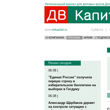
Региональный журнал для деловых кругов Дал
www.
dvkapital.ru
Суббота
|
О КОМПАНИИ
РЕКЛАМА
АРХИВ
|
ПОДПИСК
Регион сегодня
06.08 |
"Единая Россия" получила
первую строку в
избирательном бюллетене на
выборах в Госдуму
06.08 |
Александр Щербаков держит
на контроле ситуацию с
Г