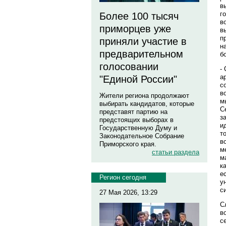
в
г
Более 100 тысяч
в
приморцев уже
в
п
приняли участие в
н
предварительном
б
голосовании
-
а
"Единой России"
с
в
Жители региона продолжают
м
выбирать кандидатов, которые
С
представят партию на
з
предстоящих выборах в
и
Государственную Думу и
т
Законодательное Собрание
в
Приморского края.
м
статьи раздела
м
к
е
Регион сегодня
у
с
27 Мая 2026, 13:29
С
в
с