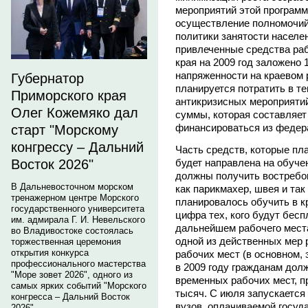
мероприятий этой программ
осуществление полномочий
политики занятости населен
привлеченные средства ра
края на 2009 год заложено 
напряженности на краевом 
Губернатор
планируется потратить в т
Приморского края
антикризисных мероприятий
Олег Кожемяко дал
суммы, которая составляет 
финансироваться из федер
старт "Морскому
конгрессу – Дальний
Часть средств, которые пл
будет направлена на обуче
Восток 2026"
должны получить востребов
В Дальневосточном морском
как парикмахер, швея и та
тренажерном центре Морского
планировалось обучить в кр
государственного университета
цифра тех, кого будут бесп
им. адмирала Г. И. Невельского
дальнейшем рабочего места
во Владивостоке состоялась
одной из действенных мер
торжественная церемония
открытия конкурса
рабочих мест (в основном, 
профессионального мастерства
в 2009 году гражданам дол
"Море зовет 2026", одного из
временных рабочих мест, п
самых ярких событий "Морского
тысяч. С июля запускается
конгресса – Дальний Восток
вузов, оплачиваемой госуд
2026".