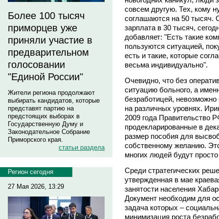
совсем другую. Тех, кому 
Более 100 тысяч
соглашаются на 50 тысяч. 
приморцев уже
зарплата в 30 тысяч, сегод
добавляет: "Есть такие ко
приняли участие в
пользуются ситуацией, поку
предварительном
есть и такие, которые согл
голосовании
весьма индивидуально".
"Единой России"
Очевидно, что без операти
ситуацию больного, а имен
Жители региона продолжают
безработицей, невозможно
выбирать кандидатов, которые
на различных уровнях. Ири
представят партию на
предстоящих выборах в
2009 года Правительство 
Государственную Думу и
продекларированные в дек
Законодательное Собрание
размер пособия для высво
Приморского края.
собственному желанию. Это 
статьи раздела
многих людей будут просто
Среди стратегических реше
Регион сегодня
утвержденная в мае краева
27 Мая 2026, 13:29
занятости населения Хабаро
Документ необходим для о
задача которых – социальн
минимизация роста безраб