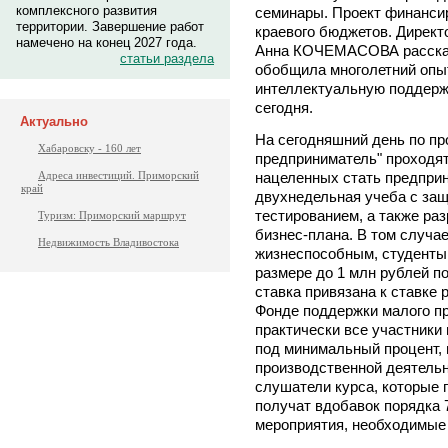
комплексного развития
семинары. Проект финансиру
территории. Завершение работ
краевого бюджетов. Директ
намечено на конец 2027 года.
Анна КОЧЕМАСОВА рассказ
статьи раздела
обобщила многолетний опы
интеллектуальную поддержк
сегодня.
Актуально
На сегодняшний день по п
Хабаровску - 160 лет
предприниматель" проходят
нацеленных стать предпри
Адреса инвестиций. Приморский
край
двухнедельная учеба с защ
тестированием, а также ра
Туризм: Приморский маршрут
бизнес-плана. В том случае
Недвижимость Владивостока
жизнеспособным, студенты 
размере до 1 млн рублей по
ставка привязана к ставке 
Фонде поддержки малого пр
практически все участники
под минимальный процент,
производственной деятельн
слушатели курса, которые 
получат вдобавок порядка 
мероприятия, необходимые 