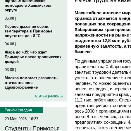
офтальмологической
помощью в Ханкайском
округе
Масштабное явление мир
кризиса отражается в ин
05.08 |
попавших под сокращение
Первое дыхание осени:
Хабаровском крае превыш
температура в Приморье
напряженности на рынке 
опустится до +8 °C
выделяется 12,8 млн руб
04.08 |
временную занятость, а т
бизнесе.
Жара до +35: что ждет
Приморье после тропических
По данным управления гос
дождей
правительства Хабаровского
03.08 |
занятых трудовой деятельн
учесть, что население сто
Москва помогает развивать
отечественное
человек, то можно оценить
здравоохранение
вовсе не предел, и перспек
заявкам предприятий края,
статьи раздела
11,2 тыс. работников. Спе
предстоящий рост социальн
Регион сегодня
весь 2008 г. организациям
всего 9 тыс. человек, а с ок
29 Мая 2026, 16:37
предприятиях сокращены 4,
сосчитать, что за летние 
Студенты Приморья