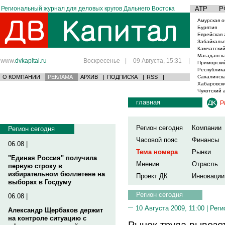
Региональный журнал для деловых кругов Дальнего Востока
АТР
Р
Амурская о
Бурятия
Еврейская 
Забайкаль
Камчатский
Магаданска
www.
dvkapital.ru
Воскресенье
|
09 Августа, 15:31
|
Приморски
Республика
О КОМПАНИИ
РЕКЛАМА
АРХИВ
|
ПОДПИСКА
|
RSS
|
Сахалинска
Хабаровски
Чукотский 
главная
Р
Регион сегодня
Компании
Регион сегодня
Часовой пояс
Финансы
06.08 |
Тема номера
Рынки
"Единая Россия" получила
Мнение
Отрасль
первую строку в
избирательном бюллетене на
Проект ДК
Инновации
выборах в Госдуму
Регион сегодня
06.08 |
10 Августа 2009, 11:00 |
Реги
Александр Щербаков держит
на контроле ситуацию с
Рынок труда вывезе