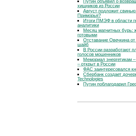
Путин объявил о возвращ
хищников из России
Август подложит свинью:
Приморья?
Итоги ПМЭФ в области г
аналитики
Месяц магнитных бурь: 
готовыми
Отставание Овечкина от 
шайб
В России разработают п
голосов мошенников
Мемориал энергетикам –
– открыт в России
ФАС заинтересовался кн
Сбербанк создает дочер
Technologies
Путин поблагодарил Гре