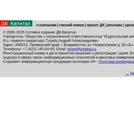
о компании
|
свежий номер
|
проект ДК
|
реклама
|
архи
© 2000-2025 Сетевое издание ДВ Капитал
Учредитель: Общество с ограниченной ответственностью "Издательская ко
И.о. главного редактора: Голубь Андрей Александрович
Адрес: 690014, Приморский край, г. Владивосток, ул. Некрасовская д. 36 «Б»
Телефоны: +7 (423) 245-04-85; Email:
priem@zrpress.ru
Регистрационный номер и дата принятия решения о регистрации: серия Эл
надзору в сфере связи, информационных технологий и массовых коммуник
Содержит информационную продукцию категории 18+.
Политика конфиден