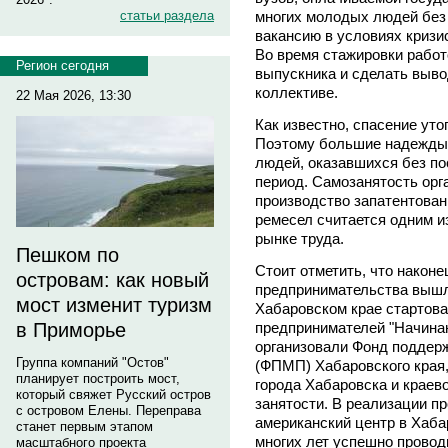
многих молодых людей без
статьи раздела
вакансию в условиях кризи
Во время стажировки работ
Регион сегодня
выпускника и сделать выво
коллективе.
22 Мая 2026, 13:30
Как известно, спасение ут
Поэтому большие надежды 
людей, оказавшихся без по
период. Самозанятость орга
производство запатентова
ремесел считается одним и
рынке труда.
Пешком по
Стоит отметить, что наконе
островам: как новый
предпринимательства вышли
мост изменит туризм
Хабаровском крае стартов
предпринимателей "Начина
в Приморье
организовали Фонд поддер
Группа компаний "Остов"
(ФПМП) Хабаровского края,
планирует построить мост,
города Хабаровска и краев
который свяжет Русский остров
занятости. В реализации пр
с островом Елены. Переправа
американский центр в Хаба
станет первым этапом
многих лет успешно провод
масштабного проекта