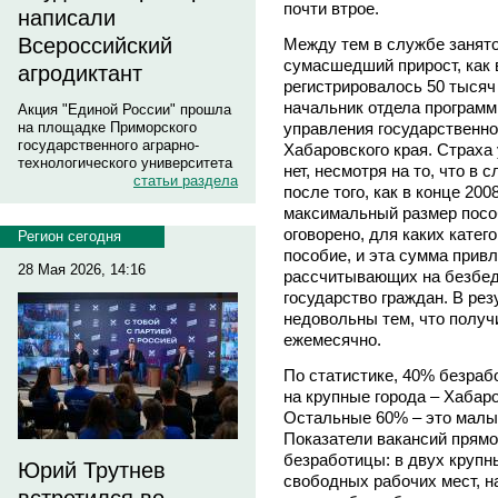
почти втрое.
написали
Всероссийский
Между тем в службе занято
сумасшедший прирост, как в
агродиктант
регистрировалось 50 тысяч
начальник отдела программ
Акция "Единой России" прошла
управления государственно
на площадке Приморского
государственного аграрно-
Хабаровского края. Страха
технологического университета
нет, несмотря на то, что в
статьи раздела
после того, как в конце 20
максимальный размер пособ
оговорено, для каких катег
Регион сегодня
пособие, и эта сумма прив
28 Мая 2026, 14:16
рассчитывающих на безбед
государство граждан. В ре
недовольны тем, что получ
ежемесячно.
По статистике, 40% безраб
на крупные города – Хабар
Остальные 60% – это малые
Показатели вакансий прям
безработицы: в двух крупн
Юрий Трутнев
свободных рабочих мест, н