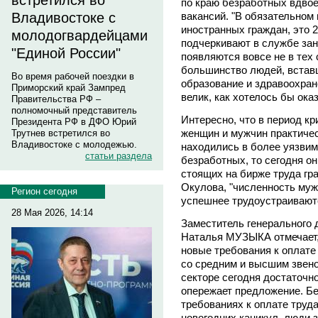
встретился во
по краю безработных вдво
вакансий. "В обязательном
Владивостоке с
иностранных граждан, это 2
молодогвардейцами
подчеркивают в службе зан
"Единой России"
появляются вовсе не в тех 
большинство людей, встав
Во время рабочей поездки в
образование и здравоохран
Приморский край Зампред
велик, как хотелось бы ок
Правительства РФ –
полномочный представитель
Интересно, что в период к
Президента РФ в ДФО Юрий
женщин и мужчин практиче
Трутнев встретился во
Владивостоке с молодежью.
находились в более уязви
статьи раздела
безработных, то сегодня о
стоящих на бирже труда гр
Окулова, "численность муж
Регион сегодня
успешнее трудоустраивают
28 Мая 2026, 14:14
Заместитель генерального 
Наталья МУЗЫКА отмечает, 
новые требования к оплате
со средним и высшим звено
секторе сегодня достаточн
опережает предложение. Бе
требованиях к оплате труда
новогодних каникул, люди 