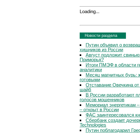
Loading...
Новости раздела
Путин объявил о возвращ
хищников из России
Август подложит свинью:
Приморья?
Итоги ПМЭФ в области г
аналитики
Месяц магнитных бурь: 
готовыми
Отставание Овечкина от 
шайб
В России разработают п
голосов мошенников
Мемориал энергетикам –
– открыт в России
ФАС заинтересовался кн
Сбербанк создает дочер
Technologies
Путин поблагодарил Гре