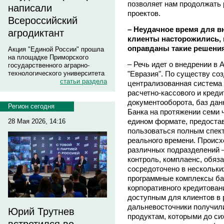
позволяет нам продолжать
написали
проектов.
Всероссийский
– Неудачное время для вн
агродиктант
клиенты насторожились, 
оправданы такие решени
Акция "Единой России" прошла
на площадке Приморского
– Речь идет о внедрении в
государственного аграрно-
"Евразия". По существу со
технологического университета
статьи раздела
централизованная система 
расчетно-кассового и кред
документооборота, баз дан
Регион сегодня
Банка на протяжении семи 
едином формате, предоста
28 Мая 2026, 14:16
пользоваться полным спект
реального времени. Проис
различных подразделений –
контроль, комплаенс, обязат
сосредоточено в нескольки
программные комплексы ба
корпоративного кредитован
доступным для клиентов в р
дальневосточники получил
Юрий Трутнев
продуктам, которыми до си