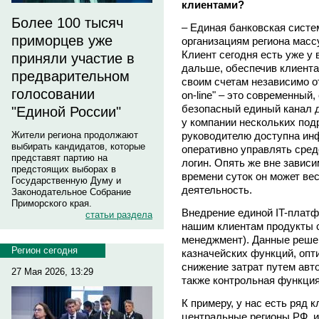
клиентами?
Более 100 тысяч
– Единая банковская систе
приморцев уже
организациям региона масс
Клиент сегодня есть уже у
приняли участие в
дальше, обеспечив клиента
предварительном
своим счетам независимо о
голосовании
on-line" – это современный
безопасный единый канал д
"Единой России"
у компании нескольких под
руководителю доступна инф
Жители региона продолжают
выбирать кандидатов, которые
оперативно управлять сред
представят партию на
логин. Опять же вне завис
предстоящих выборах в
времени суток он может ве
Государственную Думу и
деятельность.
Законодательное Собрание
Приморского края.
Внедрение единой IT-плат
статьи раздела
нашим клиентам продукты 
менеджмент). Данные реше
Регион сегодня
казначейских функций, оп
снижение затрат путем авт
27 Мая 2026, 13:29
также контрольная функция
К примеру, у нас есть ряд 
центральные регионы РФ, и