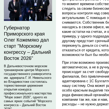
то момент времени собствен
следить за своим бизнесом 
вопросы контроля над сов
актуальными. С помощью э
снимаются. Собственник би
находясь в своем офисе, мо
Губернатор
какие остатки на счетах, и
Приморского края
примеру, у одного подразде
Олег Кожемяко дал
другому предстоит срочны
перекинуть деньги со счета
старт "Морскому
отказаться от кредита, кот
конгрессу – Дальний
возможности был бы необх
Восток 2026"
При этом возможно произво
В Дальневосточном морском
автоматически, а не в руч
тренажерном центре Морского
происходит за счет свобод
государственного университета
филиалов, без привлечения
им. адмирала Г. И. Невельского
адаптирована с 1С Бухгалте
во Владивостоке состоялась
нашу систему. Она может р
торжественная церемония
открытия конкурса
особо красным выделив тех
профессионального мастерства
рода финансовый органайзе
"Море зовет 2026", одного из
компании так же, как и нам
самых ярких событий "Морского
расходы – не нужно держат
конгресса – Дальний Восток
2026".