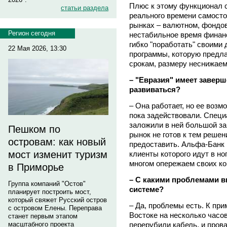
Плюс к этому функционал 
статьи раздела
реального времени самост
рынках – валютном, фондов
Регион сегодня
нестабильное время финанс
гибко "поработать" своими 
22 Мая 2026, 13:30
программы, которую предла
срокам, размеру неснижаемо
– "Евразия" имеет заверш
развиваться?
– Она работает, но ее возм
пока задействовали. Специ
заложили в ней большой за
Пешком по
рынок не готов к тем реше
островам: как новый
предоставить. Альфа-Банк
мост изменит туризм
клиенты которого идут в но
многом опережаем своих ко
в Приморье
– С какими проблемами в
Группа компаний "Остов"
системе?
планирует построить мост,
который свяжет Русский остров
– Да, проблемы есть. К при
с островом Елены. Переправа
Востоке на несколько часов
станет первым этапом
перерубили кабель, и прова
масштабного проекта