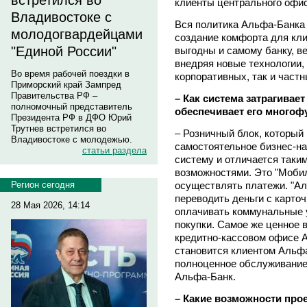
встретился во
клиенты центрального офис
Владивостоке с
Вся политика Альфа-Банка 
молодогвардейцами
создание комфорта для кли
"Единой России"
выгодны и самому банку, в
внедряя новые технологии,
Во время рабочей поездки в
корпоративных, так и частн
Приморский край Зампред
Правительства РФ –
– Как система затрагивае
полномочный представитель
обеспечивает его много
Президента РФ в ДФО Юрий
Трутнев встретился во
– Розничный блок, который
Владивостоке с молодежью.
самостоятельное бизнес-на
статьи раздела
систему и отличается так
возможностями. Это "Моби
осуществлять платежи. "Ал
Регион сегодня
переводить деньги с карточк
28 Мая 2026, 14:14
оплачивать коммунальные у
покупки. Самое же ценное в
кредитно-кассовом офисе 
становится клиентом Альфа
полноценное обслуживание 
Альфа-Банк.
– Какие возможности про