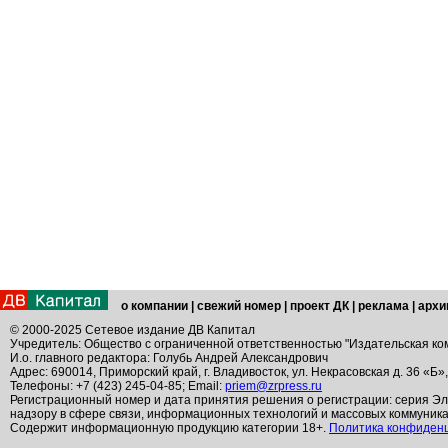
о компании
|
свежий номер
|
проект ДК
|
реклама
|
архи
© 2000-2025 Сетевое издание ДВ Капитал
Учредитель: Общество с ограниченной ответственностью "Издательская ко
И.о. главного редактора: Голубь Андрей Александрович
Адрес: 690014, Приморский край, г. Владивосток, ул. Некрасовская д. 36 «Б»
Телефоны: +7 (423) 245-04-85; Email:
priem@zrpress.ru
Регистрационный номер и дата принятия решения о регистрации: серия Эл
надзору в сфере связи, информационных технологий и массовых коммуник
Содержит информационную продукцию категории 18+.
Политика конфиден