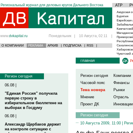
Региональный журнал для деловых кругов Дальнего Востока
АТР
Р
Амурская о
Бурятия
Еврейская 
Забайкаль
Камчатский
Магаданска
www.
dvkapital.ru
Понедельник
|
10 Августа, 02:11
|
Приморски
Республика
О КОМПАНИИ
РЕКЛАМА
АРХИВ
|
ПОДПИСКА
|
RSS
|
Сахалинска
Хабаровски
Чукотский 
главная
Р
Регион сегодня
Компании
Регион сегодня
Часовой пояс
Финансы
06.08 |
Тема номера
Рынки
"Единая Россия" получила
Мнение
Отрасль
первую строку в
избирательном бюллетене на
Проект ДК
Инновации
выборах в Госдуму
Регион сегодня
06.08 |
10 Августа 2009, 11:00 |
Реги
Александр Щербаков держит
на контроле ситуацию с
Альфа-Банк всегда