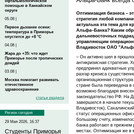
офтальмологической
помощью в Ханкайском
округе
Оптимизация бизнеса – эт
стратегия любой компании
05.08 |
актуальна эта тема для к
Первое дыхание осени:
Альфа–Банка? Каким обра
температура в Приморье
дальневосточных подразд
опустится до +8 °C
управляющим операционн
04.08 |
Владивосток ОАО "Альф
Жара до +35: что ждет
– Он активно шел в прошло
Приморье после тропических
антикризисная стратегия. Х
дождей
предпринял адекватные уп
03.08 |
разгар кризиса существенн
организационная структура
Москва помогает развивать
отечественное
стране была переведена в 
здравоохранение
возможно благодаря внесе
законодательство РФ. На Д
статьи раздела
завершился в начале текуще
Владивосток), Сахалински
Регион сегодня
статус операционных офис
большому счету, изменилос
29 Мая 2026, 16:37
банка работают в прежнем 
местах. Оптимизация же в 
Студенты Приморья