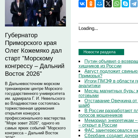
Loading...
Губернатор
Приморского края
Олег Кожемяко дал
Новости раздела
старт "Морскому
Путин объявил о возвращ
конгрессу – Дальний
хищников из России
Август подложит свинью:
Восток 2026"
Приморья?
Итоги ПМЭФ в области г
В Дальневосточном морском
аналитики
тренажерном центре Морского
Месяц магнитных бурь: 
государственного университета
готовыми
им. адмирала Г. И. Невельского
Отставание Овечкина от 
во Владивостоке состоялась
шайб
торжественная церемония
В России разработают п
открытия конкурса
голосов мошенников
профессионального мастерства
Мемориал энергетикам –
"Море зовет 2026", одного из
– открыт в России
самых ярких событий "Морского
ФАС заинтересовался кн
конгресса – Дальний Восток
Сбербанк создает дочер
2026".