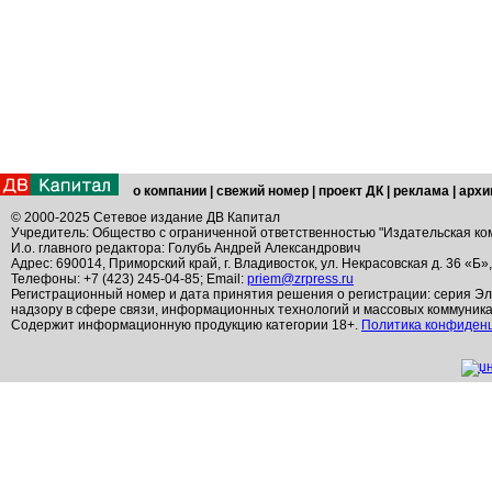
о компании
|
свежий номер
|
проект ДК
|
реклама
|
архи
© 2000-2025 Сетевое издание ДВ Капитал
Учредитель: Общество с ограниченной ответственностью "Издательская ко
И.о. главного редактора: Голубь Андрей Александрович
Адрес: 690014, Приморский край, г. Владивосток, ул. Некрасовская д. 36 «Б»
Телефоны: +7 (423) 245-04-85; Email:
priem@zrpress.ru
Регистрационный номер и дата принятия решения о регистрации: серия Эл
надзору в сфере связи, информационных технологий и массовых коммуник
Содержит информационную продукцию категории 18+.
Политика конфиден