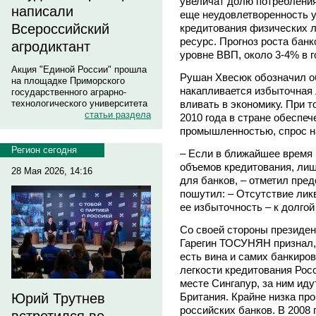
увеличат долю потреблени
написали
еще неудовлетворенность у 
Всероссийский
кредитования физических л
ресурс. Прогноз роста бан
агродиктант
уровне ВВП, около 3-4% в г
Акция "Единой России" прошла
Рушан Хвесюк обозначил о
на площадке Приморского
накапливается избыточная 
государственного аграрно-
вливать в экономику. При т
технологического университета
статьи раздела
2010 года в стране обеспе
промышленностью, спрос на
Регион сегодня
– Если в ближайшее время 
объемов кредитования, ли
28 Мая 2026, 14:16
для банков, – отметил пре
пошутил: – Отсутствие лик
ее избыточность – к долгой
Со своей стороны президен
Гарегин ТОСУНЯН признал, 
есть вина и самих банкиро
легкости кредитования Росс
месте Сингапур, за ним иду
Британия. Крайне низка пр
Юрий Трутнев
российских банков. В 2008 