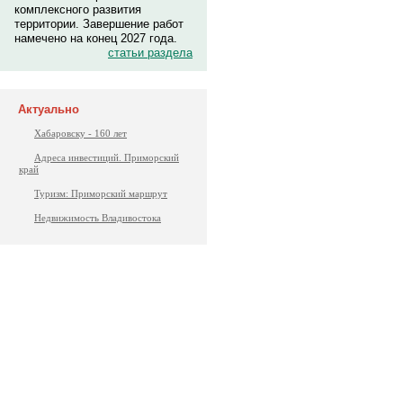
комплексного развития
территории. Завершение работ
намечено на конец 2027 года.
статьи раздела
Актуально
Хабаровску - 160 лет
Адреса инвестиций. Приморский
край
Туризм: Приморский маршрут
Недвижимость Владивостока