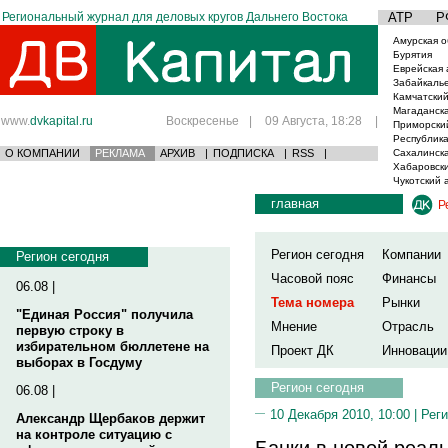
Региональный журнал для деловых кругов Дальнего Востока
АТР
Р
Амурская о
Бурятия
Еврейская 
Забайкаль
Камчатский
Магаданска
www.
dvkapital.ru
Воскресенье
|
09 Августа, 18:28
|
Приморски
Республика
О КОМПАНИИ
РЕКЛАМА
АРХИВ
|
ПОДПИСКА
|
RSS
|
Сахалинска
Хабаровски
Чукотский 
главная
Р
Регион сегодня
Компании
Регион сегодня
Часовой пояс
Финансы
06.08 |
Тема номера
Рынки
"Единая Россия" получила
Мнение
Отрасль
первую строку в
избирательном бюллетене на
Проект ДК
Инновации
выборах в Госдуму
Регион сегодня
06.08 |
10 Декабря 2010, 10:00 |
Реги
Александр Щербаков держит
на контроле ситуацию с
Банки в новой реал