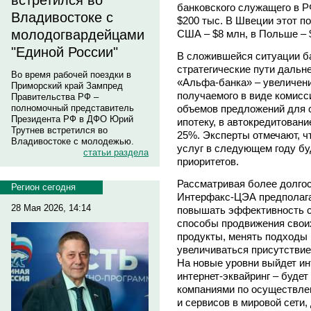
встретился во
банковского служащего в 
Владивостоке с
$200 тыс. В Швеции этот по
молодогвардейцами
США – $8 млн, в Польше – 
"Единой России"
В сложившейся ситуации ба
стратегические пути дальне
Во время рабочей поездки в
«Альфа-банка» – увеличени
Приморский край Зампред
получаемого в виде комисс
Правительства РФ –
объемов предложений для с
полномочный представитель
Президента РФ в ДФО Юрий
ипотеку, в автокредитовани
Трутнев встретился во
25%. Эксперты отмечают, ч
Владивостоке с молодежью.
услуг в следующем году бу
статьи раздела
приоритетов.
Рассматривая более долгос
Регион сегодня
Интерфакс-ЦЭА предполагаю
28 Мая 2026, 14:14
повышать эффективность с
способы продвижения свои
продукты, менять подходы 
увеличиваться присутствие
На новые уровни выйдет инт
интернет-эквайринг – будет
компаниями по осуществле
и сервисов в мировой сети,