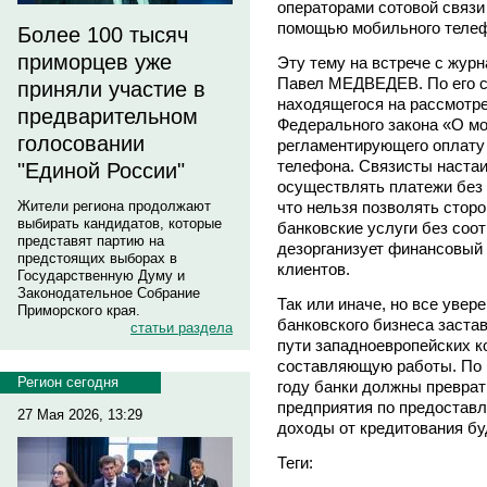
операторами сотовой связи
помощью мобильного телеф
Более 100 тысяч
приморцев уже
Эту тему на встрече с жур
Павел МЕДВЕДЕВ. По его сл
приняли участие в
находящегося на рассмотр
предварительном
Федерального закона «О м
голосовании
регламентирующего оплату 
телефона. Связисты наста
"Единой России"
осуществлять платежи без 
что нельзя позволять стор
Жители региона продолжают
выбирать кандидатов, которые
банковские услуги без соот
представят партию на
дезорганизует финансовый 
предстоящих выборах в
клиентов.
Государственную Думу и
Законодательное Собрание
Так или иначе, но все увер
Приморского края.
банковского бизнеса заста
статьи раздела
пути западноевропейских к
составляющую работы. По 
Регион сегодня
году банки должны преврат
предприятия по предоставл
27 Мая 2026, 13:29
доходы от кредитования б
Теги: