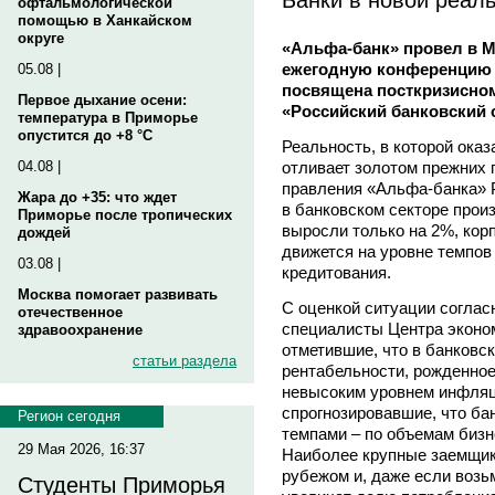
офтальмологической
помощью в Ханкайском
округе
«Альфа-банк» провел в М
ежегодную конференцию 
05.08 |
посвящена посткризисно
Первое дыхание осени:
«Российский банковский с
температура в Приморье
опустится до +8 °C
Реальность, в которой оказ
отливает золотом прежних
04.08 |
правления «Альфа-банка» 
Жара до +35: что ждет
в банковском секторе прои
Приморье после тропических
выросли только на 2%, кор
дождей
движется на уровне темпов
03.08 |
кредитования.
Москва помогает развивать
С оценкой ситуации соглас
отечественное
специалисты Центра эконо
здравоохранение
отметившие, что в банковс
статьи раздела
рентабельности, рожденное
невысоким уровнем инфляци
спрогнозировавшие, что ба
Регион сегодня
темпами – по объемам бизн
29 Мая 2026, 16:37
Наиболее крупные заемщик
рубежом и, даже если возьм
Студенты Приморья