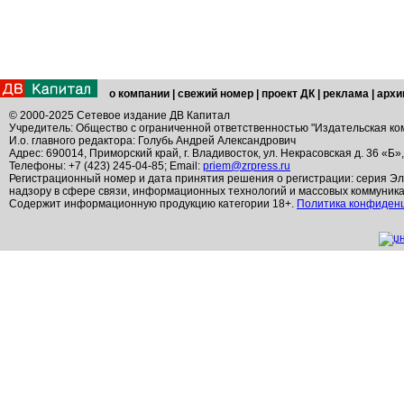
о компании
|
свежий номер
|
проект ДК
|
реклама
|
архи
© 2000-2025 Сетевое издание ДВ Капитал
Учредитель: Общество с ограниченной ответственностью "Издательская ко
И.о. главного редактора: Голубь Андрей Александрович
Адрес: 690014, Приморский край, г. Владивосток, ул. Некрасовская д. 36 «Б»
Телефоны: +7 (423) 245-04-85; Email:
priem@zrpress.ru
Регистрационный номер и дата принятия решения о регистрации: серия Эл
надзору в сфере связи, информационных технологий и массовых коммуник
Содержит информационную продукцию категории 18+.
Политика конфиден