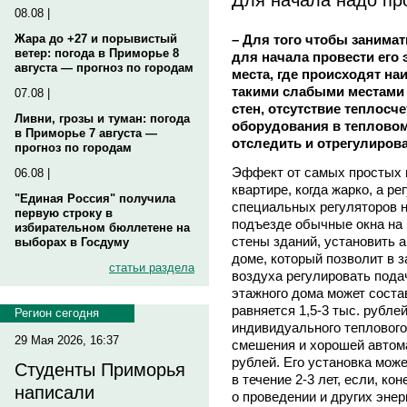
08.08 |
– Для того чтобы занима
Жара до +27 и порывистый
ветер: погода в Приморье 8
для начала провести его 
августа — прогноз по городам
места, где происходят на
такими слабыми местами
07.08 |
стен, отсутствие теплосч
Ливни, грозы и туман: погода
оборудования в тепловом
в Приморье 7 августа —
отследить и отрегулиров
прогноз по городам
Эффект от самых простых м
06.08 |
квартире, когда жарко, а р
"Единая Россия" получила
специальных регуляторов на
первую строку в
подъезде обычные окна на 
избирательном бюллетене на
стены зданий, установить 
выборах в Госдуму
доме, который позволит в 
статьи раздела
воздуха регулировать подач
этажного дома может состав
равняется 1,5-3 тыс. рубле
Регион сегодня
индивидуального теплового
29 Мая 2026, 16:37
смешения и хорошей автома
рублей. Его установка може
Студенты Приморья
в течение 2-3 лет, если, к
написали
о проведении и других эне