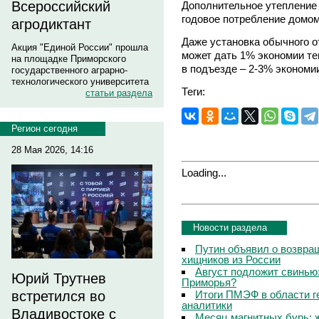
Всероссийский
Дополнительное утепление 
годовое потребление домом
агродиктант
Даже установка обычного о
Акция "Единой России" прошла
может дать 1% экономии те
на площадке Приморского
в подъезде – 2-3% экономии
государственного аграрно-
технологического университета
Теги:
статьи раздела
Регион сегодня
28 Мая 2026, 14:16
Loading...
Новости раздела
Путин объявил о возвращ
хищников из России
Август подложит свинью:
Юрий Трутнев
Приморья?
Итоги ПМЭФ в области г
встретился во
аналитики
Владивостоке с
Месяц магнитных бурь: 