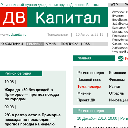
Региональный журнал для деловых кругов Дальнего Востока
АТР
Р
Амурская о
Бурятия
Еврейская 
Забайкаль
Камчатский
Магаданска
www.
dvkapital.ru
Понедельник
|
10 Августа, 22:19
|
Приморски
Республика
О КОМПАНИИ
РЕКЛАМА
АРХИВ
|
ПОДПИСКА
|
RSS
|
Сахалинска
Хабаровски
Чукотский 
главная
Р
Регион сегодня
Компании
Регион сегодня
Часовой пояс
Финансы
10.08 |
Тема номера
Рынки
Жара до +30 без дождей в
Мнение
Отрасль
Приморье — прогноз погоды
по городам
Проект ДК
Инновации
09.08 |
Регион сегодня
2°C в разгар лета: в Приморье
10 Декабря 2010, 10:00 |
Реги
неожиданно похолодает —
прогноз погоды на неделю
Для начала надо пр