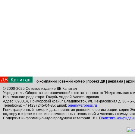
о компании
|
свежий номер
|
проект ДК
|
реклама
|
архи
© 2000-2025 Сетевое издание ДВ Капитал
Учредитель: Общество с ограниченной ответственностью "Издательская ко
И.о. главного редактора: Голубь Андрей Александрович
Адрес: 690014, Приморский край, г. Владивосток, ул. Некрасовская д. 36 «Б»
Телефоны: +7 (423) 245-04-85; Email:
priem@zrpress.ru
Регистрационный номер и дата принятия решения о регистрации: серия Эл
надзору в сфере связи, информационных технологий и массовых коммуник
Содержит информационную продукцию категории 18+.
Политика конфиден