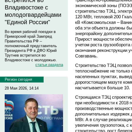
встретился во
экономической зоны (ПОЭЗ)
Владивостоке с
строительство ТЭЦ, электр
молодогвардейцами
120 МВт, тепловой 200 Гкал
"Единой России"
кВ «Комсомольская – Ванино
оба эти объекта должны бы
Во время рабочей поездки в
энергорайону дополнительн
Приморский край Зампред
Прирост мощности обеспеч
Правительства РФ –
учетом роста грузооборота 
полномочный представитель
окончания реконструкции у
Президента РФ в ДФО Юрий
Трутнев встретился во
Совгавань.
Владивостоке с молодежью.
статьи раздела
Строительство ТЭЦ позвол
теплоснабжение не только 
населенных пунктах, вывед
Регион сегодня
дорогостоящем мазуте ком
насчитывается больше 10.
28 Мая 2026, 14:14
Строящаяся ТЭЦ спроектиро
при необходимости к 2018 г
производственные мощност
дополнительных издержек 
МВт. А в случае реализаци
увеличения грузопотока, с 
строительство, рост берег