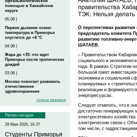
офтальмологической
правительства Хаба
помощью в Ханкайском
округе
ТЭК: Нельзя делать 
05.08 |
О перспективах развития 
Первое дыхание осени:
температура в Приморье
председатель комитета П
опустится до +8 °C
развитию топливно-энерг
ШАТАЕВ.
04.08 |
– Правительством Хабаровс
Жара до +35: что ждет
Приморье после тропических
социального и экономическо
дождей
года. В рамках Стратегии н
большой пакет инвестицион
03.08 |
экономики и социальной сф
Москва помогает развивать
планируемых к строительст
отечественное
реализации и формируются
здравоохранение
энергоресурсах.
статьи раздела
Следует отметить, что в эн
достаточно генерирующих м
Регион сегодня
электросетевого хозяйства
электрические связи с Объ
29 Мая 2026, 16:37
том числе, с гидростанция
Студенты Приморья