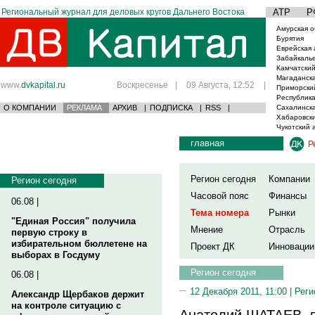
Региональный журнал для деловых кругов Дальнего Востока
АТР
Р
Амурская о
Бурятия
Еврейская 
Забайкаль
Камчатский
Магаданска
www.
dvkapital.ru
Воскресенье
|
09 Августа, 12:52
|
Приморски
Республика
О КОМПАНИИ
РЕКЛАМА
АРХИВ
|
ПОДПИСКА
|
RSS
|
Сахалинска
Хабаровски
Чукотский 
главная
Р
Регион сегодня
Компании
Регион сегодня
Часовой пояс
Финансы
06.08 |
Тема номера
Рынки
"Единая Россия" получила
Мнение
Отрасль
первую строку в
избирательном бюллетене на
Проект ДК
Инновации
выборах в Госдуму
Регион сегодня
06.08 |
12 Декабря 2011, 11:00 |
Реги
Александр Щербаков держит
на контроле ситуацию с
Анатолий ШАТАЕВ, п