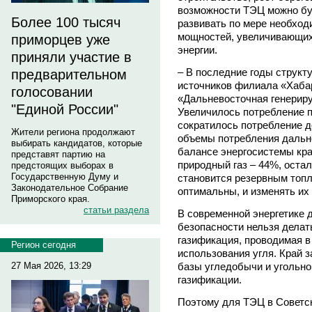
возможности ТЭЦ можно буд
Более 100 тысяч
развивать по мере необход
мощностей, увеличивающи
приморцев уже
энергии.
приняли участие в
– В последние годы структу
предварительном
источников филиала «Хаба
голосовании
«Дальневосточная генерир
"Единой России"
Увеличилось потребление п
сократилось потребление д
Жители региона продолжают
объемы потребления дальне
выбирать кандидатов, которые
балансе энергосистемы кра
представят партию на
природный газ – 44%, остал
предстоящих выборах в
Государственную Думу и
становится резервным топли
Законодательное Собрание
оптимальны, и изменять их
Приморского края.
статьи раздела
В современной энергетике 
безопасности нельзя делать
газификация, проводимая в 
Регион сегодня
использования угля. Край 
базы угледобычи и угольно
27 Мая 2026, 13:29
газификации.
Поэтому для ТЭЦ в Советск