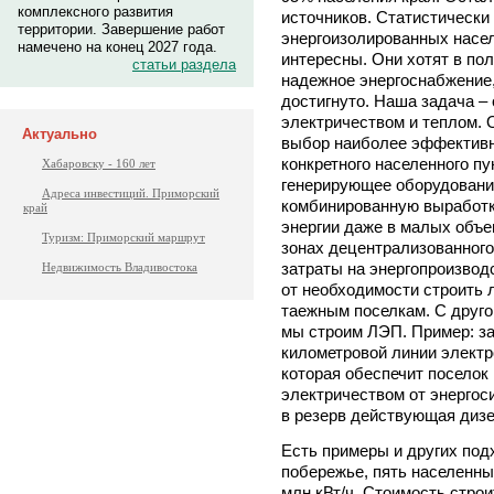
комплексного развития
источников. Статистически 
территории. Завершение работ
энергоизолированных насел
намечено на конец 2027 года.
интересны. Они хотят в по
статьи раздела
надежное энергоснабжение,
достигнуто. Наша задача –
электричеством и теплом. 
Актуально
выбор наиболее эффективн
конкретного населенного пу
Хабаровску - 160 лет
генерирующее оборудование
Адреса инвестиций. Приморский
комбинированную выработку
край
энергии даже в малых объе
Туризм: Приморский маршрут
зонах децентрализованного
затраты на энергопроизвод
Недвижимость Владивостока
от необходимости строить 
таежным поселкам. С друго
мы строим ЛЭП. Пример: за
километровой линии электр
которая обеспечит посело
электричеством от энергос
в резерв действующая дизе
Есть примеры и других под
побережье, пять населенны
млн кВт/ч. Стоимость стро