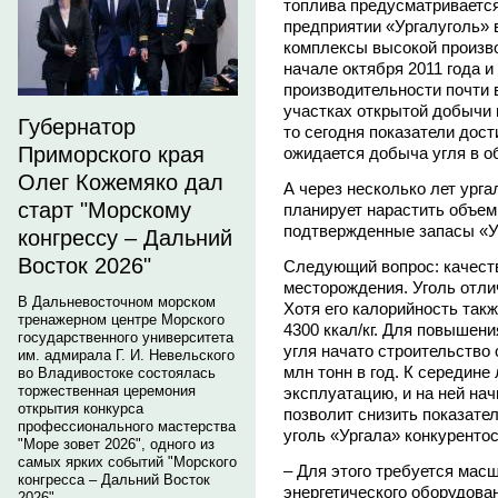
топлива предусматривается
предприятии «Ургалуголь»
комплексы высокой произво
начале октября 2011 года 
производительности почти 
участках открытой добычи и
Губернатор
то сегодня показатели дости
Приморского края
ожидается добыча угля в об
Олег Кожемяко дал
А через несколько лет ург
старт "Морскому
планирует нарастить объем
подтвержденные запасы «Ур
конгрессу – Дальний
Восток 2026"
Следующий вопрос: качест
месторождения. Уголь отли
В Дальневосточном морском
Хотя его калорийность такж
тренажерном центре Морского
4300 ккал/кг. Для повышен
государственного университета
угля начато строительство
им. адмирала Г. И. Невельского
млн тонн в год. К середине 
во Владивостоке состоялась
торжественная церемония
эксплуатацию, и на ней нач
открытия конкурса
позволит снизить показате
профессионального мастерства
уголь «Ургала» конкуренто
"Море зовет 2026", одного из
самых ярких событий "Морского
– Для этого требуется мас
конгресса – Дальний Восток
энергетического оборудова
2026".