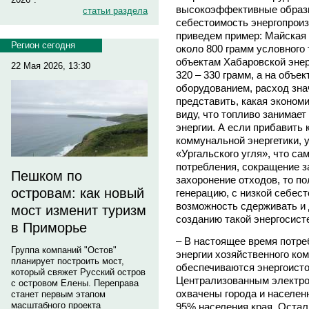
высокоэффективные образ
статьи раздела
себестоимость энергопроиз
приведем пример: Майская 
Регион сегодня
около 800 грамм условного 
объектам Хабаровской энер
22 Мая 2026, 13:30
320 – 330 грамм, а на объ
оборудованием, расход зна
представить, какая экономи
виду, что топливо занимает
энергии. А если прибавить
коммунальной энергетики, 
«Ургальского угля», что са
потребления, сокращение з
Пешком по
захоронение отходов, то 
островам: как новый
генерацию, с низкой себес
возможность сдерживать и 
мост изменит туризм
созданию такой энергосист
в Приморье
– В настоящее время потре
Группа компаний "Остов"
энергии хозяйственного ко
планирует построить мост,
обеспечиваются энергоист
который свяжет Русский остров
Централизованным электро
с островом Елены. Переправа
охвачены города и населен
станет первым этапом
масштабного проекта
95% населения края. Оста