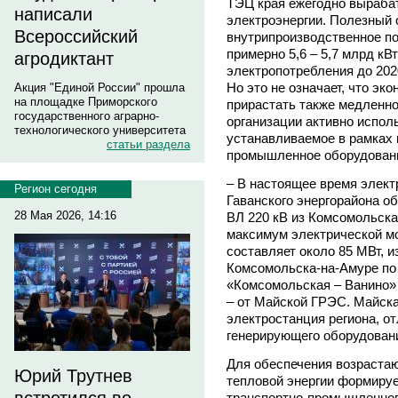
ТЭЦ края ежегодно вырабат
написали
электроэнергии. Полезный 
Всероссийский
внутрипроизводственное по
примерно 5,6 – 5,7 млрд кВ
агродиктант
электропотребления до 2020
Но это не означает, что эк
Акция "Единой России" прошла
на площадке Приморского
прирастать также медленно
государственного аграрно-
организации активно испол
технологического университета
устанавливаемое в рамках
статьи раздела
промышленное оборудовани
– В настоящее время элект
Регион сегодня
Гаванского энергорайона об
28 Мая 2026, 14:16
ВЛ 220 кВ из Комсомольск
максимум электрической м
составляет около 85 МВт, из
Комсомольска-на-Амуре по
«Комсомольская – Ванино» 
– от Майской ГРЭС. Майск
электростанция региона, о
генерирующего оборудован
Для обеспечения возрастаю
Юрий Трутнев
тепловой энергии формируе
транспортно-промышленного