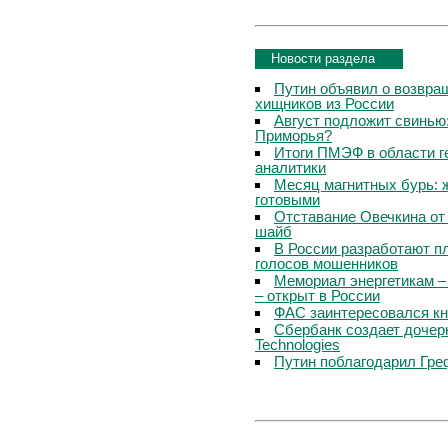
Новости раздела
Путин объявил о возвращ
хищников из России
Август подложит свинью:
Приморья?
Итоги ПМЭФ в области г
аналитики
Месяц магнитных бурь: 
готовыми
Отставание Овечкина от 
шайб
В России разработают п
голосов мошенников
Мемориал энергетикам –
– открыт в России
ФАС заинтересовался кн
Сбербанк создает дочер
Technologies
Путин поблагодарил Гре