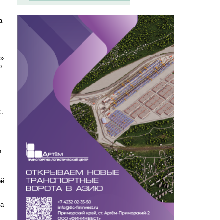
а
й»
о
с.
и
ой
ла