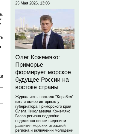
25 Мая 2026, 13:03
а.
м
и
ть
я
Олег Кожемяко:
Приморье
формирует морское
ти
будущее России на
востоке страны
Журналисты портала "Корабел"
взяли емкое интервью у
губернатора Приморского края
Олега Николаевича Кожемяко
Глава региона подробно
поделился своим видением
развития морских отраслей
региона и включении молодежи