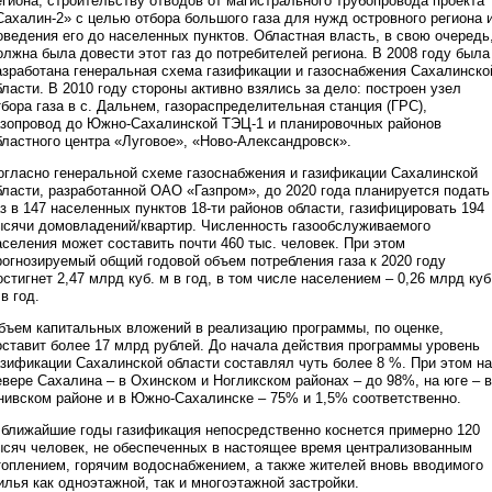
егиона, строительству отводов от магистрального трубопровода проекта
Сахалин-2» с целью отбора большого газа для нужд островного региона 
оведения его до населенных пунктов. Областная власть, в свою очередь
олжна была довести этот газ до потребителей региона. В 2008 году была
азработана генеральная схема газификации и газоснабжения Сахалинско
бласти. В 2010 году стороны активно взялись за дело: построен узел
тбора газа в с. Дальнем, газораспределительная станция (ГРС),
азопровод до Южно-Сахалинской ТЭЦ-1 и планировочных районов
бластного центра «Луговое», «Ново-Александровск».
огласно генеральной схеме газоснабжения и газификации Сахалинской
бласти, разработанной ОАО «Газпром», до 2020 года планируется подать
аз в 147 населенных пунктов 18-ти районов области, газифицировать 194
ысячи домовладений/квартир. Численность газообслуживаемого
аселения может составить почти 460 тыс. человек. При этом
рогнозируемый общий годовой объем потребления газа к 2020 году
остигнет 2,47 млрд куб. м в год, в том числе населением – 0,26 млрд куб
в год.
бъем капитальных вложений в реализацию программы, по оценке,
оставит более 17 млрд рублей. До начала действия программы уровень
азификации Сахалинской области составлял чуть более 8 %. При этом на
евере Сахалина – в Охинском и Ногликском районах – до 98%, на юге – в
нивском районе и в Южно-Сахалинске – 75% и 1,5% соответственно.
 ближайшие годы газификация непосредственно коснется примерно 120
ысяч человек, не обеспеченных в настоящее время централизованным
топлением, горячим водоснабжением, а также жителей вновь вводимого
илья как одноэтажной, так и многоэтажной застройки.