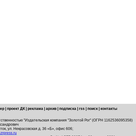
ер
|
проект ДК
|
реклама
|
архив
|
подписка
|
rss
|
поиск
|
контакты
тственностью "Издательская компания "Золотой Рог" (ОГРН 1162536095358)
ксандрович
ток, ул. Некрасовская д. 36 «Б», офис 606;
zrpress.ru