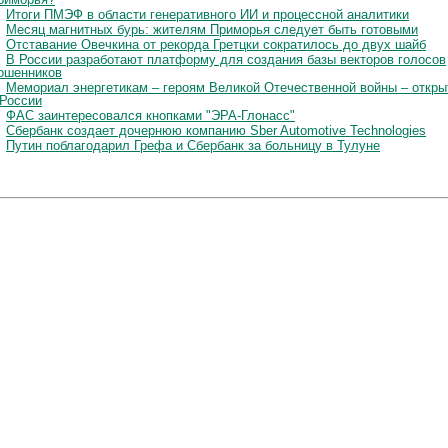
Итоги ПМЭФ в области генеративного ИИ и процессной аналитики
Месяц магнитных бурь: жителям Приморья следует быть готовыми
Отставание Овечкина от рекорда Гретцки сократилось до двух шайб
В России разработают платформу для создания базы векторов голосов
ошенников
Мемориал энергетикам – героям Великой Отечественной войны – откры
 России
ФАС заинтересовался кнопками "ЭРА-Глонасс"
Сбербанк создает дочернюю компанию Sber Automotive Technologies
Путин поблагодарил Грефа и Сбербанк за больницу в Тулуне