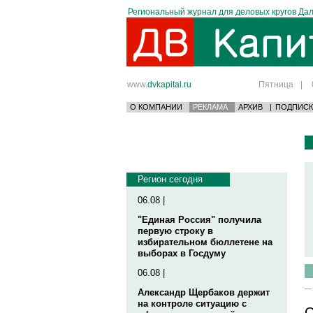
Региональный журнал для деловых кругов Дал
www.
dvkapital.ru
Пятница
|
О КОМПАНИИ
РЕКЛАМА
АРХИВ
|
ПОДПИСК
Регион сегодня
06.08 |
"Единая Россия" получила
первую строку в
избирательном бюллетене на
выборах в Госдуму
06.08 |
Александр Щербаков держит
на контроле ситуацию с
С