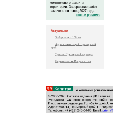
комплексного развития
территории. Завершение работ
намечено на конец 2027 года.
статьи раздела
Актуально
Хабаровску - 160 лет
Адреса инвестиций. Приморский
край
Туризм: Приморский маршрут
Недвижимость Владивостока
о компании
|
свежий ном
© 2000-2025 Сетевое издание ДВ Капитал
Учредитель: Общество с ограниченной отве
И.о. главного редактора: Голубь Андрей Але
Адрес: 690014, Приморский край, г. Владивос
Телефоны: +7 (423) 245-04-85; Email:
priem@