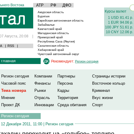
ьнего Востока
АТР
РФ
ДФО
Курсы валют
Амурская область
Бурятия
1 USD
81.41 р.
Еврейская автономная область
1 EUR
94.06 р.
Забайкалье
100 JPY
51.61 р.
Камчатский край
10 CNY
12.06 р.
Магаданская область
07 Августа, 20:08
|
Приморский край
Республика Саха (Якутия)
А
|
RSS
|
Сахалинская область
Хабаровский край
Чукотский автономный округ
главная
Рекомендует:
Регион сегодня
Регион сегодня
Компании
Партнеры
Страницы истории
Часовой пояс
Финансы
Персона
Восточное кольцо
Тема номера
Рынки
Кадры
Криминал
Мнение
Отрасль
Территория
Вкус жизни
Проект ДК
Инновации
Среда обитания
Спорт
Регион сегодня
12 Декабря 2011, 11:00 |
Регион сегодня
ахалин переходит на «голубое» топливо