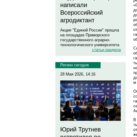
р
написали
«
д
Всероссийский
д
агродиктант
р
о
о
Акция "Единой России" прошла
г
на площадке Приморского
о
государственного аграрно-
технологического университета
С
статьи раздела
о
г
т
Регион сегодня
н
п
28 Мая 2026, 14:16
д
м 
О
с
г
с
А
В
т
Юрий Трутнев
о
ж