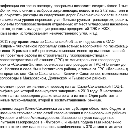
азификация согласно паспорту программы позволит: создать более 1 тыс
абочих мест; снизить выбросы загрязняющих веществ на 27,2 тыс. тонн в
од; сократить расходы на содержание дорог Сахалинской области в связ
о снижением уровня перевозок угля большегрузным транспортом; решить
роблемы топливообеспечения отдаленных от мест угледобычи населенн
унктов; снизить выпадающие расходы предприятий ТЭК и ЖКХ,
ызываемых использованием некачественного угля, и т.д.
 2011 году правительство Сахалинской области подписало с ОАО
Газпром» пятилетнюю программу совместных мероприятий по газификац
егиона. В рамках этой программы компания- инвестор выполнит за свой
чет проектные работы по строительству газопровода-отвода и
азораспределительной станции (ГРС) от магистрального газопровода
роекта «Сахалин-3», межпоселковых газопроводов от ГРС «Ноглики» до
ос. Ноглики и села Ныш Ногликского района, а также от ГРС «Дальнее» 
ригородных сел Южно-Сахалинска – Ключи и Санаторное, межпоселковы
азопроводы в Макаровском, Долинском и Тымовском районах.
илотным проектом является перевод на газ Южно-Сахалинской ТЭЦ-1,
азификацию которой планируется завершить в 2013 году. В настоящее
ремя на газ переведено два котлоагрегата из пяти. Один работает в
ежиме пуско-наладки, второй в эксплуатационном режиме.
дминистрация Южно-Сахалинска за счет субсидии областного бюджета
ыполнила строительство сетей газоснабжения в планировочных районах
Луговое» и «Ново-Александровск». Завершены пуско-наладочные
спытания газопроводов в «Луговом», и начата подача газа населению.
сего в этом году планировалось газифицировать 370 домов этих двух