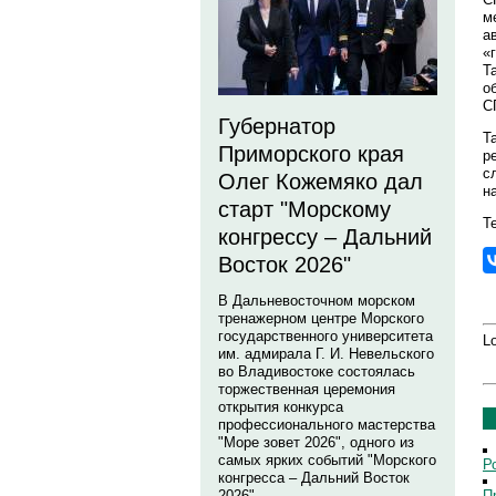
м
а
«
Т
о
С
Губернатор
Т
Приморского края
р
с
Олег Кожемяко дал
н
старт "Морскому
Те
конгрессу – Дальний
Восток 2026"
В Дальневосточном морском
тренажерном центре Морского
государственного университета
Lo
им. адмирала Г. И. Невельского
во Владивостоке состоялась
торжественная церемония
открытия конкурса
профессионального мастерства
"Море зовет 2026", одного из
самых ярких событий "Морского
Р
конгресса – Дальний Восток
П
2026".