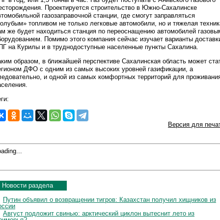
есторождения. Проектируется строительство в Южно-Сахалинске
втомобильной газозаправочной станции, где смогут заправляться
голубым» топливом не только легковые автомобили, но и тяжелая техник
ам же будет находиться станция по переоснащению автомобилей газовы
борудованием. Помимо этого компания сейчас изучает варианты доставк
ПГ на Курилы и в труднодоступные населенные пункты Сахалина.
аким образом, в ближайшей перспективе Сахалинская область может ста
егионом ДФО с одним из самых высоких уровней газификации, а
ледовательно, и одной из самых комфортных территорий для проживани
аселения.
ги:
Версия для печа
ading...
Новости раздела
Путин объявил о возвращении тигров: Казахстан получил хищников из
оссии
Август подложит свинью: арктический циклон вытеснит лето из
риморья?