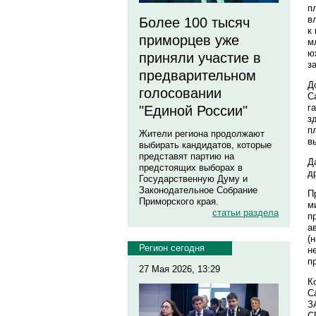
п
в
Более 100 тысяч
к
приморцев уже
м
ю
приняли участие в
з
предварительном
Д
голосовании
С
г
"Единой России"
з
п
Жители региона продолжают
в
выбирать кандидатов, которые
представят партию на
Д
предстоящих выборах в
д
Государственную Думу и
Законодательное Собрание
П
Приморского края.
м
статьи раздела
п
а
(
Регион сегодня
н
п
27 Мая 2026, 13:29
К
С
З
С