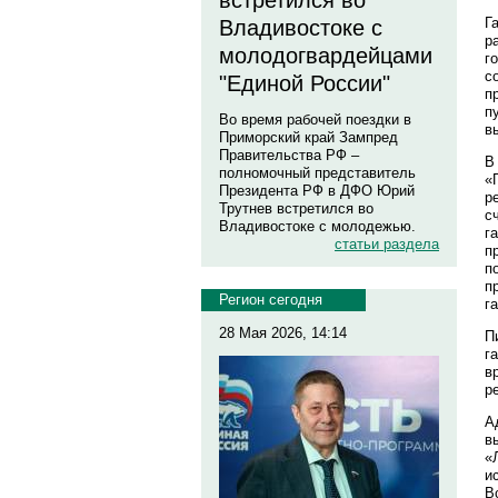
встретился во
Г
Владивостоке с
р
молодогвардейцами
г
с
"Единой России"
п
п
Во время рабочей поездки в
в
Приморский край Зампред
Правительства РФ –
В
полномочный представитель
«
Президента РФ в ДФО Юрий
р
Трутнев встретился во
с
Владивостоке с молодежью.
г
статьи раздела
п
п
п
Регион сегодня
г
28 Мая 2026, 14:14
П
г
в
р
А
в
«
и
В