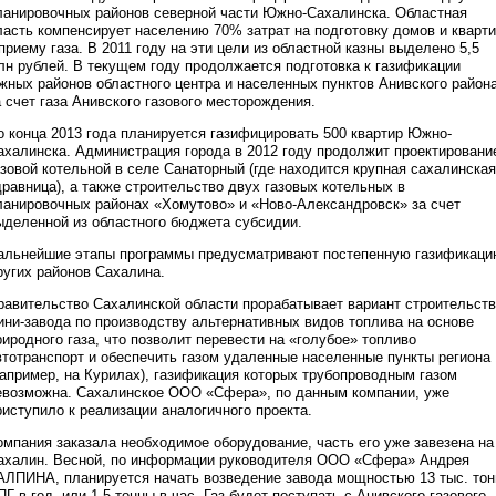
ланировочных районов северной части Южно-Сахалинска. Областная
ласть компенсирует населению 70% затрат на подготовку домов и кварт
 приему газа. В 2011 году на эти цели из областной казны выделено 5,5
лн рублей. В текущем году продолжается подготовка к газификации
жных районов областного центра и населенных пунктов Анивского район
а счет газа Анивского газового месторождения.
о конца 2013 года планируется газифицировать 500 квартир Южно-
ахалинска. Администрация города в 2012 году продолжит проектировани
азовой котельной в селе Санаторный (где находится крупная сахалинская
дравница), а также строительство двух газовых котельных в
ланировочных районах «Хомутово» и «Ново-Александровск» за счет
ыделенной из областного бюджета субсидии.
альнейшие этапы программы предусматривают постепенную газификаци
ругих районов Сахалина.
равительство Сахалинской области прорабатывает вариант строительст
ини-завода по производству альтернативных видов топлива на основе
риродного газа, что позволит перевести на «голубое» топливо
втотранспорт и обеспечить газом удаленные населенные пункты региона
например, на Курилах), газификация которых трубопроводным газом
евозможна. Сахалинское ООО «Сфера», по данным компании, уже
риступило к реализации аналогичного проекта.
омпания заказала необходимое оборудование, часть его уже завезена на
ахалин. Весной, по информации руководителя ООО «Сфера» Андрея
АЛПИНА, планируется начать возведение завода мощностью 13 тыс. тон
ПГ в год, или 1,5 тонны в час. Газ будет поступать с Анивского газового