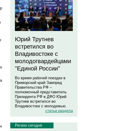
ир
а
Юрий Трутнев
е
встретился во
Владивостоке с
молодогвардейцами
ю
"Единой России"
Во время рабочей поездки в
ва
Приморский край Зампред
Правительства РФ –
полномочный представитель
Президента РФ в ДФО Юрий
Трутнев встретился во
Владивостоке с молодежью.
статьи раздела
Регион сегодня
н