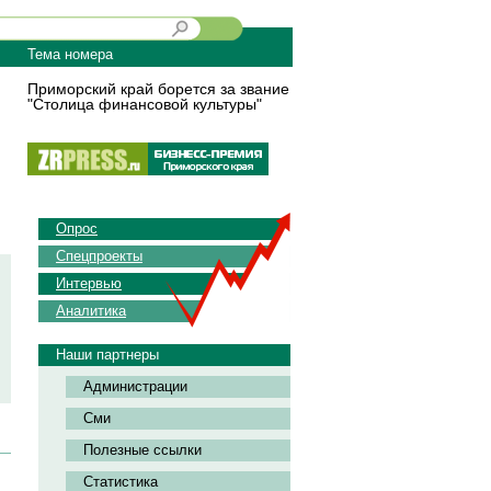
Тема номера
Приморский край борется за звание
"Столица финансовой культуры"
Опрос
Спецпроекты
Интервью
Аналитика
Наши партнеры
Администрации
Сми
Полезные ссылки
Статистика