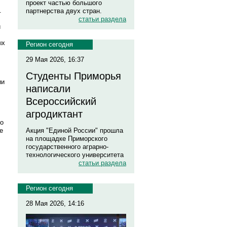
проект частью большого
.
партнерства двух стран.
статьи раздела
и
ых
Регион сегодня
29 Мая 2026, 16:37
Студенты Приморья
ии
написали
Всероссийский
агродиктант
до
е
Акция "Единой России" прошла
на площадке Приморского
государственного аграрно-
технологического университета
статьи раздела
Регион сегодня
28 Мая 2026, 14:16