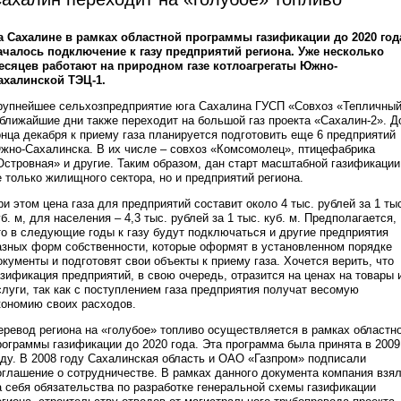
а Сахалине в рамках областной программы газификации до 2020 год
ачалось подключение к газу предприятий региона. Уже несколько
есяцев работают на природном газе котлоагрегаты Южно-
ахалинской ТЭЦ-1.
рупнейшее сельхозпредприятие юга Сахалина ГУСП «Совхоз «Тепличны
 ближайшие дни также переходит на большой газ проекта «Сахалин-2». Д
онца декабря к приему газа планируется подготовить еще 6 предприятий
жно-Сахалинска. В их числе – совхоз «Комсомолец», птицефабрика
Островная» и другие. Таким образом, дан старт масштабной газификации
е только жилищного сектора, но и предприятий региона.
ри этом цена газа для предприятий составит около 4 тыс. рублей за 1 ты
уб. м, для населения – 4,3 тыс. рублей за 1 тыс. куб. м. Предполагается,
то в следующие годы к газу будут подключаться и другие предприятия
азных форм собственности, которые оформят в установленном порядке
окументы и подготовят свои объекты к приему газа. Хочется верить, что
азификация предприятий, в свою очередь, отразится на ценах на товары 
слуги, так как с поступлением газа предприятия получат весомую
кономию своих расходов.
еревод региона на «голубое» топливо осуществляется в рамках областн
рограммы газификации до 2020 года. Эта программа была принята в 2009
оду. В 2008 году Сахалинская область и ОАО «Газпром» подписали
оглашение о сотрудничестве. В рамках данного документа компания взя
а себя обязательства по разработке генеральной схемы газификации