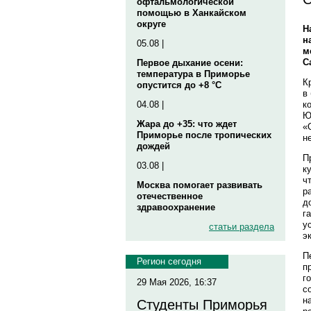
офтальмологической
помощью в Ханкайском
округе
Н
н
05.08 |
м
С
Первое дыхание осени:
температура в Приморье
К
опустится до +8 °C
в
к
04.08 |
Ю
Жара до +35: что ждет
«
Приморье после тропических
н
дождей
П
03.08 |
к
ч
Москва помогает развивать
р
отечественное
д
здравоохранение
г
у
статьи раздела
э
П
Регион сегодня
п
г
29 Мая 2026, 16:37
с
н
Студенты Приморья