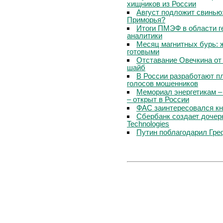
хищников из России
Август подложит свинью:
Приморья?
Итоги ПМЭФ в области г
аналитики
Месяц магнитных бурь: 
готовыми
Отставание Овечкина от 
шайб
В России разработают п
голосов мошенников
Мемориал энергетикам –
– открыт в России
ФАС заинтересовался кн
Сбербанк создает дочер
Technologies
Путин поблагодарил Гре