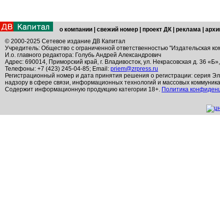
о компании
|
свежий номер
|
проект ДК
|
реклама
|
архи
© 2000-2025 Сетевое издание ДВ Капитал
Учредитель: Общество с ограниченной ответственностью "Издательская ко
И.о. главного редактора: Голубь Андрей Александрович
Адрес: 690014, Приморский край, г. Владивосток, ул. Некрасовская д. 36 «Б»
Телефоны: +7 (423) 245-04-85; Email:
priem@zrpress.ru
Регистрационный номер и дата принятия решения о регистрации: серия Эл
надзору в сфере связи, информационных технологий и массовых коммуник
Содержит информационную продукцию категории 18+.
Политика конфиден