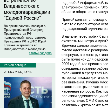
встретился во
под любой информацией, на
Владивостоке с
электронной приемной. Это
молодогвардейцами
области общаться с гражда
"Единой России"
Прямой контакт с помощью 
вместе с губернатором осв
Во время рабочей поездки в
подразделений администр
Приморский край Зампред
Правительства РФ –
В начале перестройки был 
полномочный представитель
схожесть министра и мухи? 
Президента РФ в ДФО Юрий
Времена сильно изменились
Трутнев встретился во
Владивостоке с молодежью.
готова адекватно реагирова
статьи раздела
о чернухе, а о конструктив
быть полезной для оздоро
2009 года было принято по
Регион сегодня
совершенствованию работы
28 Мая 2026, 14:14
публикаций в средствах ма
которым никакие критическ
без внимания. Именно масс
ставятся острые и часто н
населения вопросы. Как по
политики администрации обл
региональных СМИ было оп
различных критических мат