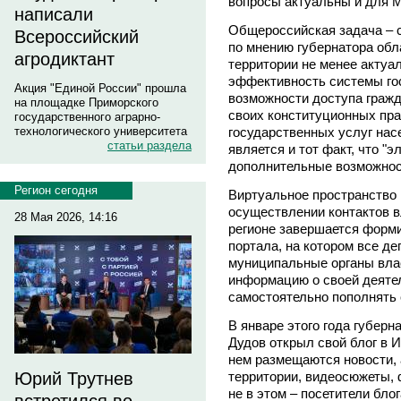
вопросы актуальны и для М
написали
Общероссийская задача – с
Всероссийский
по мнению губернатора об
агродиктант
территории не менее актуа
эффективность системы го
Акция "Единой России" прошла
возможности доступа граж
на площадке Приморского
своих конституционных пра
государственного аграрно-
государственных услуг на
технологического университета
статьи раздела
является и тот факт, что "
дополнительные возможнос
Регион сегодня
Виртуальное пространство 
осуществлении контактов в
28 Мая 2026, 14:16
регионе завершается форми
портала, на котором все д
муниципальные органы вла
информацию о своей деяте
самостоятельно пополнять 
В январе этого года губер
Дудов открыл свой блог в И
нем размещаются новости, 
территории, видеосюжеты, 
Юрий Трутнев
не в этом – посетители бло