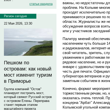
важны, но недостаточны дл
статьи раздела
проблем. На Колыме многи
проходят исключительно пр
Регион сегодня
принимаются решения по п
области. Журналисты же не
22 Мая 2026, 13:30
обсуждения вопросов взять
или у участников заседаний
Палитру мнений обеспечива
населением чуть больше 14
и радиоканалов, интернет-
свой читатель, зритель, сл
уважением к работникам пер
рядовое население, но и ру
Пешком по
январе с удовольствием пр
островам: как новый
честь дня печати. Официа
мост изменит туризм
губернатора ветеранов и р
в Приморье
заметным событием в жизн
Конечно, формат мероприят
Группа компаний "Остов"
торжественным речам, но, 
планирует построить мост,
который свяжет Русский остров
оказалась очень теплой. П
с островом Елены. Переправа
концерна "Арбат" Алексан
станет первым этапом
Колымской угольной комп
масштабного проекта