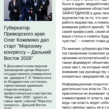
было в адрес медработнико
здравоохранения областно
ЗАЙНУТДИНОВ в день печа
журналистов за то, что они
работе ведомства, и пожел
внимания работе врачей. "
Губернатор
своей профессией, своей о
Приморского края
ваши статьи и сюжеты буду
Олег Кожемяко дал
чувства", – отметил глава 
старт "Морскому
По мнению губернатора Ник
конгрессу – Дальний
постановления позволяет 
Восток 2026"
органами исполнительной в
также формирует объективн
В Дальневосточном морском
узких мест, на которые не
тренажерном центре Морского
внимание как руководству 
государственного университета
конкретных предприятий, о
им. адмирала Г. И. Невельского
во Владивостоке состоялась
Информационная открытост
торжественная церемония
деятельностью власти. По 
открытия конкурса
практически не возникает т
профессионального мастерства
"Море зовет 2026", одного из
комментариев от власть пр
самых ярких событий "Морского
ведь так власть ведет себ
конгресса – Дальний Восток
пресс-релизы здесь не в сч
2026".