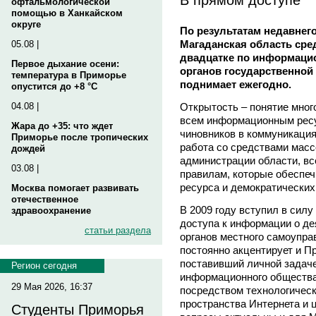
офтальмологической
помощью в Ханкайском
округе
По результатам недавнег
Магаданская область сред
05.08 |
двадцатке по информаци
Первое дыхание осени:
органов государственной 
температура в Приморье
поднимает ежегодно.
опустится до +8 °C
Открытость – понятие мног
04.08 |
всем информационным ресу
Жара до +35: что ждет
чиновников в коммуникация
Приморье после тропических
работа со средствами масс
дождей
администрации области, вс
03.08 |
правилам, которые обеспе
ресурса и демократических
Москва помогает развивать
отечественное
В 2009 году вступил в сил
здравоохранение
доступа к информации о де
статьи раздела
органов местного самоуправ
постоянно акцентирует и 
поставивший личной задаче
Регион сегодня
информационного общества
29 Мая 2026, 16:37
посредством технологическ
пространства Интернета и 
Студенты Приморья