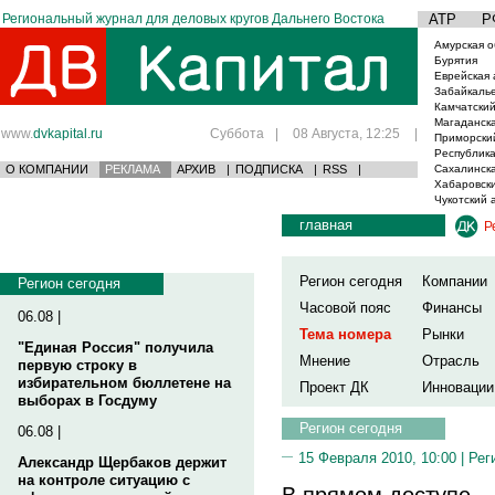
Региональный журнал для деловых кругов Дальнего Востока
АТР
Р
Амурская о
Бурятия
Еврейская 
Забайкаль
Камчатский
Магаданска
www.
dvkapital.ru
Суббота
|
08 Августа, 12:25
|
Приморски
Республика
О КОМПАНИИ
РЕКЛАМА
АРХИВ
|
ПОДПИСКА
|
RSS
|
Сахалинска
Хабаровски
Чукотский 
главная
Р
Регион сегодня
Компании
Регион сегодня
Часовой пояс
Финансы
06.08 |
Тема номера
Рынки
"Единая Россия" получила
Мнение
Отрасль
первую строку в
избирательном бюллетене на
Проект ДК
Инновации
выборах в Госдуму
Регион сегодня
06.08 |
15 Февраля 2010, 10:00 |
Рег
Александр Щербаков держит
на контроле ситуацию с
В прямом доступе