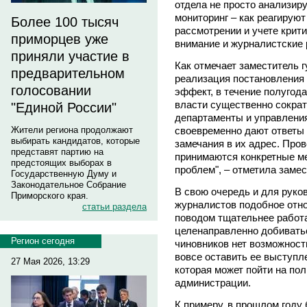
отдела не просто анализир
мониторинг – как реагируют
Более 100 тысяч
рассмотрении и учете крит
приморцев уже
внимание и журналистские 
приняли участие в
Как отмечает заместитель
предварительном
реализация постановления
голосовании
эффект, в течение полугод
власти существенно сократ
"Единой России"
департаменты и управлени
своевременно дают ответы 
Жители региона продолжают
выбирать кандидатов, которые
замечания в их адрес. Про
представят партию на
принимаются конкретные м
предстоящих выборах в
проблем", – отметила замес
Государственную Думу и
Законодательное Собрание
В свою очередь и для руко
Приморского края.
журналистов подобное отно
статьи раздела
поводом тщательнее работа
целенаправленно добиватьс
Регион сегодня
чиновников нет возможности
вовсе оставить ее выступл
27 Мая 2026, 13:29
которая может пойти на по
администрации.
К примеру, в прошлом году