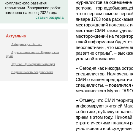
журналистов за освещение
комплексного развития
региона – горнодобывающей
территории. Завершение работ
намечено на конец 2027 года.
что в первом номере первой
статьи раздела
январе 1703 года рассказы
месторождений полезных и
местные СМИ также уделял
месторождений на террито
Актуально
такой информации будет оз
Хабаровску - 160 лет
перспективны, что можем в
Адреса инвестиций. Приморский
развитие страны", – выска
край
угольной компании.
Туризм: Приморский маршрут
– Сегодня как никогда остр
Недвижимость Владивостока
специалистов. Нам очень п
СМИ о нашем предприятии 
специалисты, – поделился 
механического Мурат ГАЛО
– Отмечу, что СМИ террито
информируют жителей Мага
событиях, публикуют качес
прием в этом году, Никола
стратегическими планами р
участвовали в обсуждении 