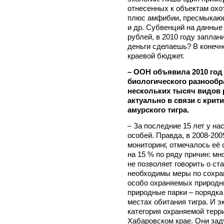
отнесенных к объектам охо
плюс амфибии, пресмыкающ
и др. Субвенций на данные 
рублей, в 2010 году заплани
деньги сделаешь? В конечн
краевой бюджет.
– ООН объявила 2010 го
биологического разнообра
нескольких тысяч видов 
актуально в связи с крит
амурского тигра.
– За последние 15 лет у на
особей. Правда, в 2008-200
мониторинг, отмечалось её 
на 15 % по ряду причин: мн
не позволяет говорить о с
необходимы меры по сохран
особо охраняемых природны
природные парки – порядка
местах обитания тигра. И э
категория охраняемой терр
Хабаровском крае. Они зад