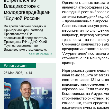
встретился во
Одним из главных показат
Владивостоке с
является атмосферный воз
молодогвардейцами
ежегодный рост выбросов о
зеленых насаждений под об
"Единой России"
– промышленные выбросы в
Свою положительную роль 
Во время рабочей поездки в
мероприятия по улучшению
Приморский край Зампред
Правительства РФ –
например, перевод энергоис
полномочный представитель
транспорта – на топливо с
Президента РФ в ДФО Юрий
Снижается количество выбр
Трутнев встретился во
предприятия ставят пылега
Владивостоке с молодежью.
"Амурметалле" поставили 
статьи раздела
стоимостью 350 млн рублей
пример.
Регион сегодня
Идет реконструкция очистн
28 Мая 2026, 14:14
иная тема: защита от загря
соответствии со 131-м зак
водоподготовки отнесены 
образований. Если такие кр
Комсомольск-на-Амуре, мог
строительство очистных, т
сожалению, таких средств н
населенные пункты, распо