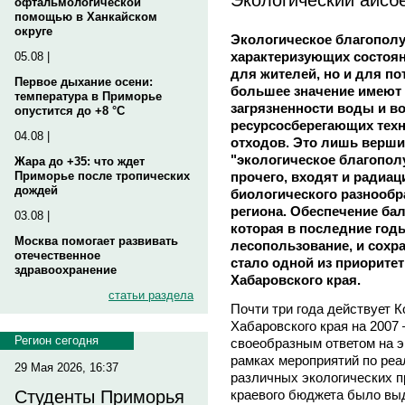
офтальмологической
помощью в Ханкайском
округе
Экологическое благополу
характеризующих состоян
05.08 |
для жителей, но и для п
Первое дыхание осени:
большее значение имеют 
температура в Приморье
загрязненности воды и в
опустится до +8 °C
ресурсосберегающих тех
04.08 |
отходов. Это лишь верши
"экологическое благополу
Жара до +35: что ждет
прочего, входят и радиац
Приморье после тропических
дождей
биологического разнооб
региона. Обеспечение ба
03.08 |
которая в последние год
Москва помогает развивать
лесопользование, и сох
отечественное
стало одной из приорите
здравоохранение
Хабаровского края.
статьи раздела
Почти три года действует 
Хабаровского края на 2007 
Регион сегодня
своеобразным ответом на э
рамках мероприятий по реа
29 Мая 2026, 16:37
различных экологических пр
краевого бюджета было вы
Студенты Приморья