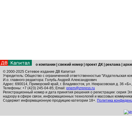
о компании
|
свежий номер
|
проект ДК
|
реклама
|
архи
© 2000-2025 Сетевое издание ДВ Капитал
Учредитель: Общество с ограниченной ответственностью "Издательская ко
И.о. главного редактора: Голубь Андрей Александрович
Адрес: 690014, Приморский край, г. Владивосток, ул. Некрасовская д. 36 «Б»
Телефоны: +7 (423) 245-04-85; Email:
priem@zrpress.ru
Регистрационный номер и дата принятия решения о регистрации: серия Эл
надзору в сфере связи, информационных технологий и массовых коммуник
Содержит информационную продукцию категории 18+.
Политика конфиден