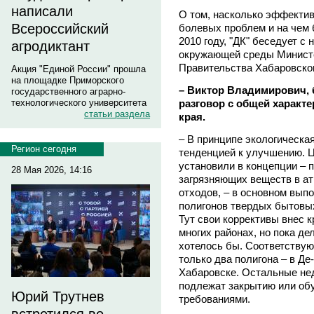
написали
О том, насколько эффектив
Всероссийский
болевых проблем и на чем 
2010 году, "ДК" беседует с
агродиктант
окружающей среды Минист
Правительства Хабаровск
Акция "Единой России" прошла
на площадке Приморского
– Виктор Владимирович, 
государственного аграрно-
разговор с общей характе
технологического университета
статьи раздела
края.
– В принципе экологическая
Регион сегодня
тенденцией к улучшению. 
установили в концепции – 
28 Мая 2026, 14:16
загрязняющих веществ в ат
отходов, – в основном вып
полигонов твердых бытовы
Тут свои коррективы внес к
многих районах, но пока дел
хотелось бы. Соответствую
только два полигона – в Де
Хабаровске. Остальные нед
подлежат закрытию или обу
Юрий Трутнев
требованиями.