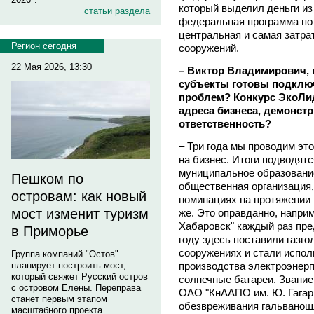
который выделил деньги из
статьи раздела
федеральная программа по 
центральная и самая затра
Регион сегодня
сооружений.
22 Мая 2026, 13:30
– Виктор Владимирович,
субъекты готовы подклю
проблем? Конкурс ЭкоЛид
адреса бизнеса, демонст
ответственность?
– Три года мы проводим это
на бизнес. Итоги подводят
муниципальное образование
Пешком по
общественная организация,
островам: как новый
номинациях на протяжении 
мост изменит туризм
же. Это оправданно, напри
Хабаровск" каждый раз пре
в Приморье
году здесь поставили газг
сооружениях и стали испол
Группа компаний "Остов"
производства электроэнерги
планирует построить мост,
который свяжет Русский остров
солнечные батареи. Звание
с островом Елены. Переправа
ОАО "КнААПО им. Ю. Гагари
станет первым этапом
обезвреживания гальванош
масштабного проекта