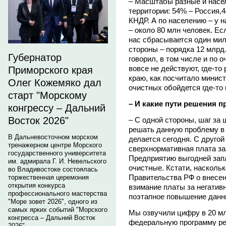
– Масштабы разные и насел
территории: 54% – Россия,4
КНДР. А по населению – у н
– около 80 млн человек. Ес
нас сбрасывается один мил
стороны – порядка 12 млрд.
Губернатор
говорил, в том числе и по 
вовсе не действуют, где-т
Приморского края
краю, как посчитало минис
Олег Кожемяко дал
очистных обойдется где-то 
старт "Морскому
– И какие пути решения 
конгрессу – Дальний
Восток 2026"
– С одной стороны, шаг за
решать данную проблему в к
В Дальневосточном морском
делается сегодня. С другой
тренажерном центре Морского
сверхнормативная плата за
государственного университета
Предприятию выгодней запл
им. адмирала Г. И. Невельского
очистные. Кстати, наскольк
во Владивостоке состоялась
Правительства РФ о внесен
торжественная церемония
открытия конкурса
взимание платы за негатив
профессионального мастерства
поэтапное повышение данны
"Море зовет 2026", одного из
самых ярких событий "Морского
Мы озвучили цифру в 20 мл
конгресса – Дальний Восток
федеральную программу ре
2026".