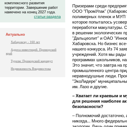
комплексного развития
Призерами среди предприят
территории. Завершение работ
ООО "ПромУпак" (Хабаровск
намечено на конец 2027 года.
полимерных пленок и МУП 
статьи раздела
которое попыталось усовер
переработки макулатуры. 
в решении экологических 
Актуально
"Дальцеолит" и ОАО "Иннов
Хабаровску - 160 лет
Хабаровска. Но бизнес все
нашего конкурса. Из 74 зая
Адреса инвестиций. Приморский
край
учреждений. Хотя мы рады 
программах школьников, на
Туризм: Приморский маршрут
Это значит, что завтра на 
Недвижимость Владивостока
промышленного центра прид
неравнодушные люди. Проя
"ЭкоЛидере" муниципальные
им. Лазо и другие.
– Хватает ли краевым и
для решения наиболее а
безопасности?
– Полномочий достаточно, а
никогда... Много федераль
экологии. Лишь один пример