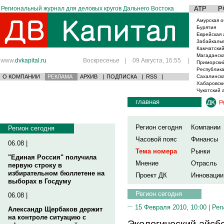
Региональный журнал для деловых кругов Дальнего Востока
АТР
Р
Амурская о
Бурятия
Еврейская 
Забайкаль
Камчатский
Магаданска
www.
dvkapital.ru
Воскресенье
|
09 Августа, 16:55
|
Приморски
Республика
О КОМПАНИИ
РЕКЛАМА
АРХИВ
|
ПОДПИСКА
|
RSS
|
Сахалинска
Хабаровски
Чукотский 
главная
Р
Регион сегодня
Компании
Регион сегодня
Часовой пояс
Финансы
06.08 |
Тема номера
Рынки
"Единая Россия" получила
Мнение
Отрасль
первую строку в
избирательном бюллетене на
Проект ДК
Инновации
выборах в Госдуму
Регион сегодня
06.08 |
15 Февраля 2010, 10:00 |
Рег
Александр Щербаков держит
на контроле ситуацию с
Экологический айсб