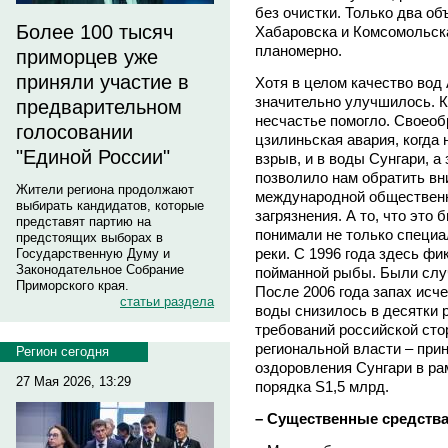
без очистки. Только два о
Более 100 тысяч
Хабаровска и Комсомольск
планомерно.
приморцев уже
приняли участие в
Хотя в целом качество вод
значительно улучшилось. К
предварительном
несчастье помогло. Своео
голосовании
цзилиньская авария, когда
"Единой России"
взрыв, и в воды Сунгари, а
позволило нам обратить вн
Жители региона продолжают
международной общественн
выбирать кандидатов, которые
загрязнения. А то, что это
представят партию на
понимали не только специал
предстоящих выборах в
реки. С 1996 года здесь ф
Государственную Думу и
Законодательное Собрание
пойманной рыбы. Были слу
Приморского края.
После 2006 года запах исче
статьи раздела
воды снизилось в десятки 
требований российской сто
региональной власти – при
Регион сегодня
оздоровления Сунгари в ра
27 Мая 2026, 13:29
порядка S1,5 млрд.
– Существенные средства,