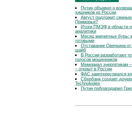
Путин объявил о возвращ
хищников из России
Август подложит свинью:
Приморья?
Итоги ПМЭФ в области г
аналитики
Месяц магнитных бурь: 
готовыми
Отставание Овечкина от 
шайб
В России разработают п
голосов мошенников
Мемориал энергетикам –
– открыт в России
ФАС заинтересовался кн
Сбербанк создает дочер
Technologies
Путин поблагодарил Гре